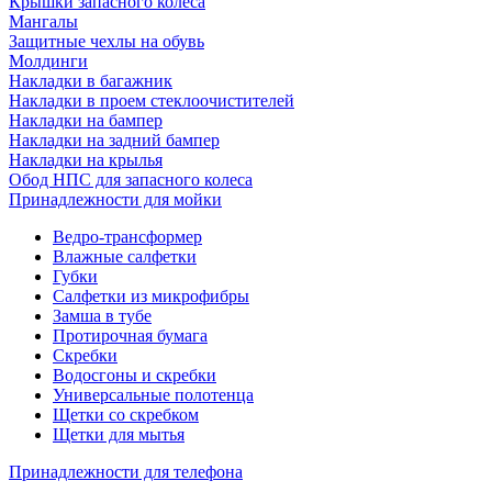
Крышки запасного колеса
Мангалы
Защитные чехлы на обувь
Молдинги
Накладки в багажник
Накладки в проем стеклоочистителей
Накладки на бампер
Накладки на задний бампер
Накладки на крылья
Обод НПС для запасного колеса
Принадлежности для мойки
Ведро-трансформер
Влажные салфетки
Губки
Салфетки из микрофибры
Замша в тубе
Протирочная бумага
Скребки
Водосгоны и скребки
Универсальные полотенца
Щетки со скребком
Щетки для мытья
Принадлежности для телефона