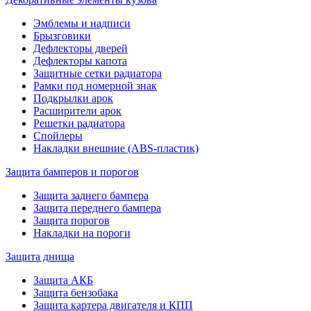
Эмблемы и надписи
Брызговики
Дефлекторы дверей
Дефлекторы капота
Защитные сетки радиатора
Рамки под номерной знак
Подкрылки арок
Расширители арок
Решетки радиатора
Спойлеры
Накладки внешние (ABS-пластик)
Защита бамперов и порогов
Защита заднего бампера
Защита переднего бампера
Защита порогов
Накладки на пороги
Защита днища
Защита АКБ
Защита бензобака
Защита картера двигателя и КПП