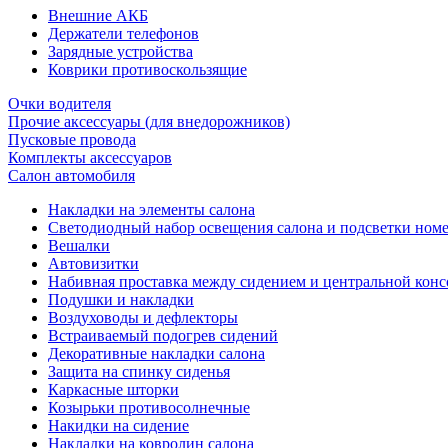
Внешние АКБ
Держатели телефонов
Зарядные устройства
Коврики противоскользящие
Очки водителя
Прочие аксессуары (для внедорожников)
Пусковые провода
Комплекты аксессуаров
Салон автомобиля
Накладки на элементы салона
Светодиодный набор освещения салона и подсветки ном
Вешалки
Автовизитки
Набивная проставка между сидением и центральной кон
Подушки и накладки
Воздуховоды и дефлекторы
Встраиваемый подогрев сидений
Декоративные накладки салона
Защита на спинку сиденья
Каркасные шторки
Козырьки противосолнечные
Накидки на сидение
Накладки на ковролин салона