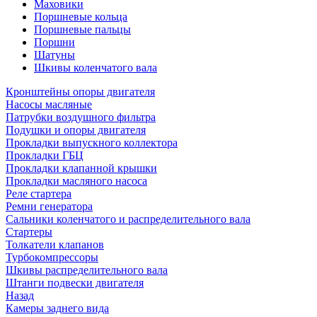
Маховики
Поршневые кольца
Поршневые пальцы
Поршни
Шатуны
Шкивы коленчатого вала
Кронштейны опоры двигателя
Насосы масляные
Патрубки воздушного фильтра
Подушки и опоры двигателя
Прокладки выпускного коллектора
Прокладки ГБЦ
Прокладки клапанной крышки
Прокладки масляного насоса
Реле стартера
Ремни генератора
Сальники коленчатого и распределительного вала
Стартеры
Толкатели клапанов
Турбокомпрессоры
Шкивы распределительного вала
Штанги подвески двигателя
Назад
Камеры заднего вида