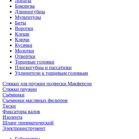
Лопаты
Бокорезы
Длинногубцы
Мультитулы
Биты
Воротки
Клещи
Ключи
Кусачки
Молотки
Отвертки
Торцевые головки
Плоскогубцы и пассатижи
Удлинители к торцевым головкам
Стяжки для пружин подвески Макферсон
Стяжки пружин
Съёмники
Съемники масляных фильтров
Тиски
Фиксаторы валов
Изолента
Шланг пневматический
Электроинструмент
Гайковерты