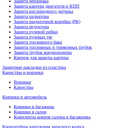
Защита бензобака
Защита картера двигателя и КПП
Защита кислородного датчика
Защита радиатора
Защита раздаточной коробки (РК)
Защита редуктора
Защита рулевой рейки
Защита рулевых тяг
Защита топливного бака
Защита топливных и тормозных трубок
Защита трубок кондиционера
Крепеж для защиты картера
Защитные накладки из пластика
Канистры и воронки
Воронки
Канистры
Коврики в автомобиль
Коврики в багажник
Коврики в салон
Комплекты ковров салона и багажника
Кронштейны крепления запасного колеса