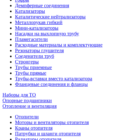
Демпферные соединения
Катализаторы
Каталитические нейтрализаторы
Металлорукав гибкий
Мини-катализаторы
Насадки на выхлопную трубу
Пламегасители
Расходные материалы и комплектующие
Резонаторы глушителя
Соеденители труб
Стронгеры
Трубы приемные
Трубы прямые
Трубы-вставки вместо катализатора
Фланцевые соединения и фланцы
Наборы для ТО
Опорные подшипники
Отопление и вентиляция
Отопители
Моторы и вентиляторы отопителя
Краны отопителя
Патрубки и шланги отопителя
Радиаторы отопителя