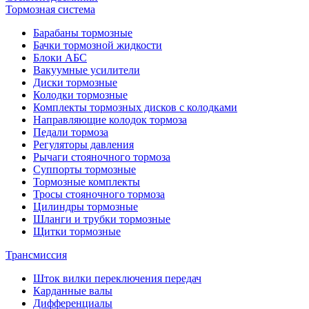
Тормозная система
Барабаны тормозные
Бачки тормозной жидкости
Блоки АБС
Вакуумные усилители
Диски тормозные
Колодки тормозные
Комплекты тормозных дисков с колодками
Направляющие колодок тормоза
Педали тормоза
Регуляторы давления
Рычаги стояночного тормоза
Суппорты тормозные
Тормозные комплекты
Тросы стояночного тормоза
Цилиндры тормозные
Шланги и трубки тормозные
Щитки тормозные
Трансмиссия
Шток вилки переключения передач
Карданные валы
Дифференциалы