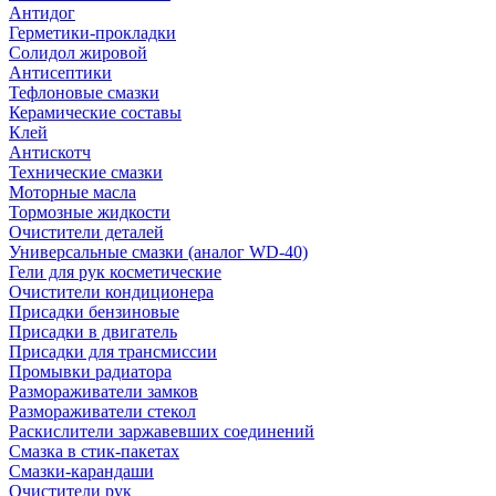
Антидог
Герметики-прокладки
Солидол жировой
Антисептики
Тефлоновые смазки
Керамические составы
Клей
Антискотч
Технические смазки
Моторные масла
Тормозные жидкости
Очистители деталей
Универсальные смазки (аналог WD-40)
Гели для рук косметические
Очистители кондиционера
Присадки бензиновые
Присадки в двигатель
Присадки для трансмиссии
Промывки радиатора
Размораживатели замков
Размораживатели стекол
Раскислители заржавевших соединений
Смазка в стик-пакетах
Смазки-карандаши
Очистители рук