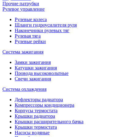
Прочие патрубки
Рулевое управление
Рулевые колеса
Шланги гидроусилителя руля
Наконечники рулевых тяг
Рулевая тяга
Рулевые рейки
Система зажигания
Замки зажигания
Катушки зажигания
Провода высоковольтные
Свечи зажигания
Система охлаждения
Дефлекторы радиатора
Компрессоры кондиционера
Корпусы термостата
Крышки радиатора
Крышки расширительного бачка
Крышки термостата
Насосы водяные