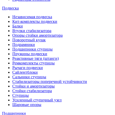
Подвеска
Независимая подвеска
Кит-комплекты подвески
Балки
Втулки стабилизатора
Опоры стойки амортизатора
Поворотный кулак
Подрамники
Подшипники ступицы
Пружины подвески
Реактивные тяги (штанги)
Ремкомплекты ступицы
Рычаги подвески
Сайлентблоки
Сальники ступицы
Стабилизаторы поперечной устойчивости
Стойки и амортизаторы
Стойки стабилизатора
Ступицы
Усиленный ступичный узел
Шаровые опоры
Подшипники