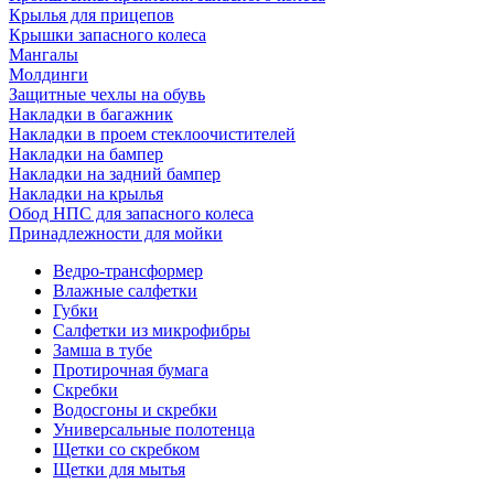
Крылья для прицепов
Крышки запасного колеса
Мангалы
Молдинги
Защитные чехлы на обувь
Накладки в багажник
Накладки в проем стеклоочистителей
Накладки на бампер
Накладки на задний бампер
Накладки на крылья
Обод НПС для запасного колеса
Принадлежности для мойки
Ведро-трансформер
Влажные салфетки
Губки
Салфетки из микрофибры
Замша в тубе
Протирочная бумага
Скребки
Водосгоны и скребки
Универсальные полотенца
Щетки со скребком
Щетки для мытья