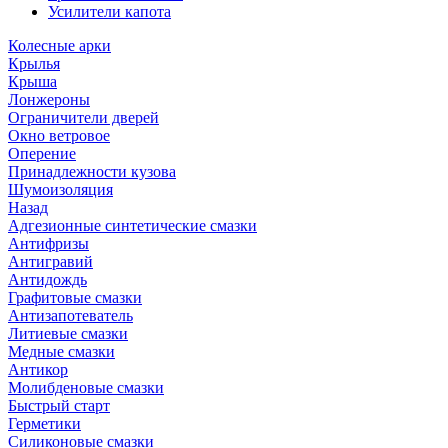
Усилители капота
Колесные арки
Крылья
Крыша
Лонжероны
Ограничители дверей
Окно ветровое
Оперение
Принадлежности кузова
Шумоизоляция
Назад
Адгезионные синтетические смазки
Антифризы
Антигравий
Антидождь
Графитовые смазки
Антизапотеватель
Литиевые смазки
Медные смазки
Антикор
Молибденовые смазки
Быстрый старт
Герметики
Силиконовые смазки