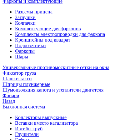
Фаркопы и комплектующие
Разъемы прицепа
Заглушки
Колпачки
Комплектующие для фаркопов
Комплекты электропроводки для фаркопа
Кронштейны под квадрат
Подрозетники
Фаркопы
Шары
Универсальные противомоскитные сетки на окна
Фиксатор груза
Шашки такси
Шприцы плунжерные
Шумоизоляция капота и утеплители двигателя
Фонари
Назад
Выхлопная система
Коллекторы выпускные
Вставки вместо катализатора
Изгибы труб
Глушители
Гофры