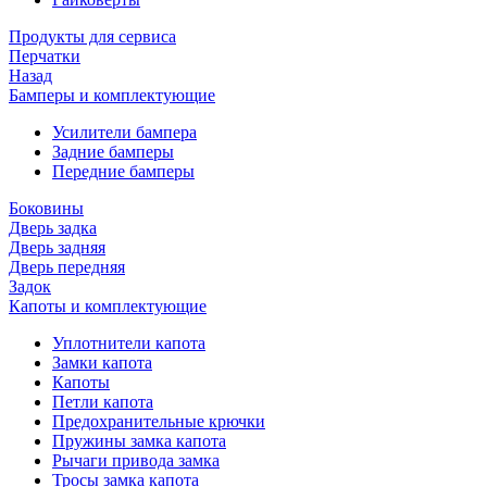
Продукты для сервиса
Перчатки
Назад
Бамперы и комплектующие
Усилители бампера
Задние бамперы
Передние бамперы
Боковины
Дверь задка
Дверь задняя
Дверь передняя
Задок
Капоты и комплектующие
Уплотнители капота
Замки капота
Капоты
Петли капота
Предохранительные крючки
Пружины замка капота
Рычаги привода замка
Тросы замка капота