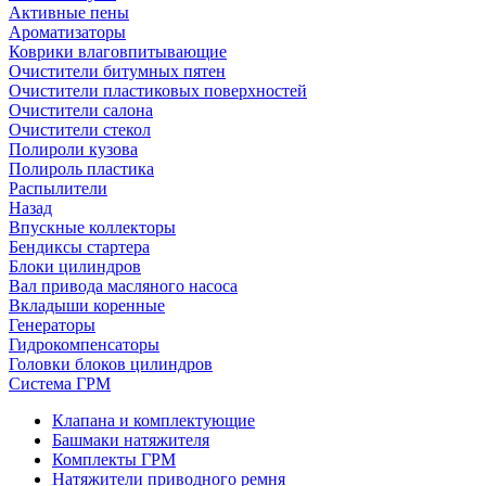
Активные пены
Ароматизаторы
Коврики влаговпитывающие
Очистители битумных пятен
Очистители пластиковых поверхностей
Очистители салона
Очистители стекол
Полироли кузова
Полироль пластика
Распылители
Назад
Впускные коллекторы
Бендиксы стартера
Блоки цилиндров
Вал привода масляного насоса
Вкладыши коренные
Генераторы
Гидрокомпенсаторы
Головки блоков цилиндров
Система ГРМ
Клапана и комплектующие
Башмаки натяжителя
Комплекты ГРМ
Натяжители приводного ремня