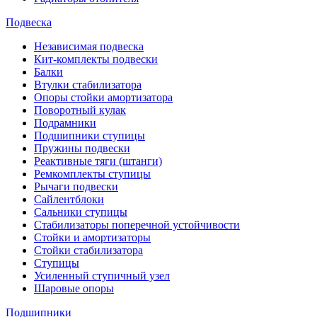
Подвеска
Независимая подвеска
Кит-комплекты подвески
Балки
Втулки стабилизатора
Опоры стойки амортизатора
Поворотный кулак
Подрамники
Подшипники ступицы
Пружины подвески
Реактивные тяги (штанги)
Ремкомплекты ступицы
Рычаги подвески
Сайлентблоки
Сальники ступицы
Стабилизаторы поперечной устойчивости
Стойки и амортизаторы
Стойки стабилизатора
Ступицы
Усиленный ступичный узел
Шаровые опоры
Подшипники