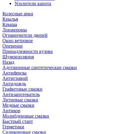
Усилители капота
Колесные арки
Крылья
Крыша
Лонжероны
Ограничители дверей
Окно ветровое
Оперение
Принадлежности кузова
Шумоизоляция
Назад
Адгезионные синтетические смазки
Антифризы
Антигравий
Антидождь
Графитовые смазки
Антизапотеватель
Литиевые смазки
Медные смазки
Антикор
Молибденовые смазки
Быстрый старт
Герметики
Силиконовые смазки