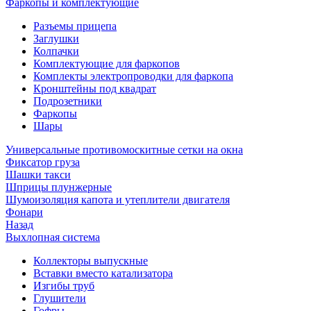
Фаркопы и комплектующие
Разъемы прицепа
Заглушки
Колпачки
Комплектующие для фаркопов
Комплекты электропроводки для фаркопа
Кронштейны под квадрат
Подрозетники
Фаркопы
Шары
Универсальные противомоскитные сетки на окна
Фиксатор груза
Шашки такси
Шприцы плунжерные
Шумоизоляция капота и утеплители двигателя
Фонари
Назад
Выхлопная система
Коллекторы выпускные
Вставки вместо катализатора
Изгибы труб
Глушители
Гофры