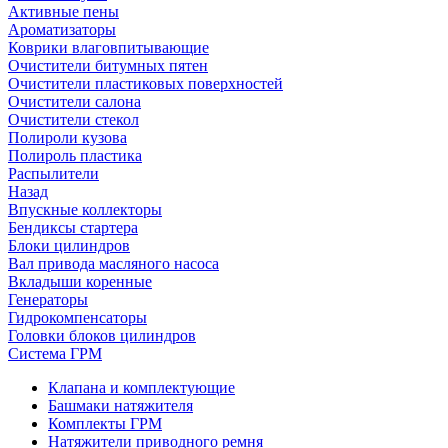
Активные пены
Ароматизаторы
Коврики влаговпитывающие
Очистители битумных пятен
Очистители пластиковых поверхностей
Очистители салона
Очистители стекол
Полироли кузова
Полироль пластика
Распылители
Назад
Впускные коллекторы
Бендиксы стартера
Блоки цилиндров
Вал привода масляного насоса
Вкладыши коренные
Генераторы
Гидрокомпенсаторы
Головки блоков цилиндров
Система ГРМ
Клапана и комплектующие
Башмаки натяжителя
Комплекты ГРМ
Натяжители приводного ремня