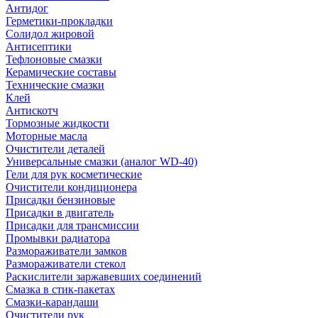
Антидог
Герметики-прокладки
Солидол жировой
Антисептики
Тефлоновые смазки
Керамические составы
Технические смазки
Клей
Антискотч
Тормозные жидкости
Моторные масла
Очистители деталей
Универсальные смазки (аналог WD-40)
Гели для рук косметические
Очистители кондиционера
Присадки бензиновые
Присадки в двигатель
Присадки для трансмиссии
Промывки радиатора
Размораживатели замков
Размораживатели стекол
Раскислители заржавевших соединений
Смазка в стик-пакетах
Смазки-карандаши
Очистители рук