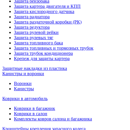
Защита бензобака
Защита картера двигателя и КПП
Защита кислородного датчика
Защита радиатора
Защита раздаточной коробки (РК)
Защита редуктора
Защита рулевой рейки
Защита рулевых тяг
Защита топливного бака
Защита топливных и тормозных трубок
Защита трубок кондиционера
Крепеж для защиты картера
Защитные накладки из пластика
Канистры и воронки
Воронки
Канистры
Коврики в автомобиль
Коврики в багажник
Коврики в салон
Комплекты ковров салона и багажника
Кронштейны крепления запасного колеса