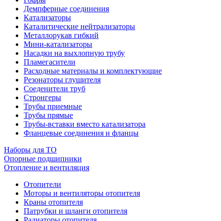
Демпферные соединения
Катализаторы
Каталитические нейтрализаторы
Металлорукав гибкий
Мини-катализаторы
Насадки на выхлопную трубу
Пламегасители
Расходные материалы и комплектующие
Резонаторы глушителя
Соеденители труб
Стронгеры
Трубы приемные
Трубы прямые
Трубы-вставки вместо катализатора
Фланцевые соединения и фланцы
Наборы для ТО
Опорные подшипники
Отопление и вентиляция
Отопители
Моторы и вентиляторы отопителя
Краны отопителя
Патрубки и шланги отопителя
Радиаторы отопителя