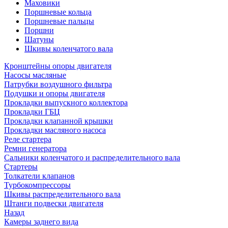
Маховики
Поршневые кольца
Поршневые пальцы
Поршни
Шатуны
Шкивы коленчатого вала
Кронштейны опоры двигателя
Насосы масляные
Патрубки воздушного фильтра
Подушки и опоры двигателя
Прокладки выпускного коллектора
Прокладки ГБЦ
Прокладки клапанной крышки
Прокладки масляного насоса
Реле стартера
Ремни генератора
Сальники коленчатого и распределительного вала
Стартеры
Толкатели клапанов
Турбокомпрессоры
Шкивы распределительного вала
Штанги подвески двигателя
Назад
Камеры заднего вида