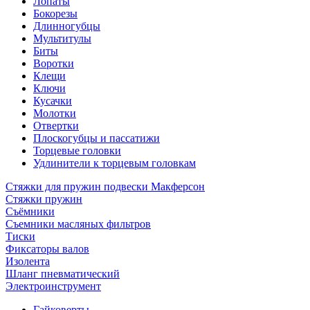
Лопаты
Бокорезы
Длинногубцы
Мультитулы
Биты
Воротки
Клещи
Ключи
Кусачки
Молотки
Отвертки
Плоскогубцы и пассатижи
Торцевые головки
Удлинители к торцевым головкам
Стяжки для пружин подвески Макферсон
Стяжки пружин
Съёмники
Съемники масляных фильтров
Тиски
Фиксаторы валов
Изолента
Шланг пневматический
Электроинструмент
Гайковерты