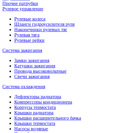
Прочие патрубки
Рулевое управление
Рулевые колеса
Шланги гидроусилителя руля
Наконечники рулевых тяг
Рулевая тяга
Рулевые рейки
Система зажигания
Замки зажигания
Катушки зажигания
Провода высоковольтные
Свечи зажигания
Система охлаждения
Дефлекторы радиатора
Компрессоры кондиционера
Корпусы термостата
Крышки радиатора
Крышки расширительного бачка
Крышки термостата
Насосы водяные