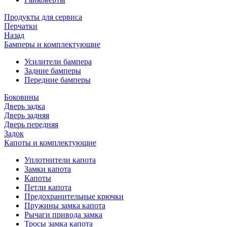
Продукты для сервиса
Перчатки
Назад
Бамперы и комплектующие
Усилители бампера
Задние бамперы
Передние бамперы
Боковины
Дверь задка
Дверь задняя
Дверь передняя
Задок
Капоты и комплектующие
Уплотнители капота
Замки капота
Капоты
Петли капота
Предохранительные крючки
Пружины замка капота
Рычаги привода замка
Тросы замка капота