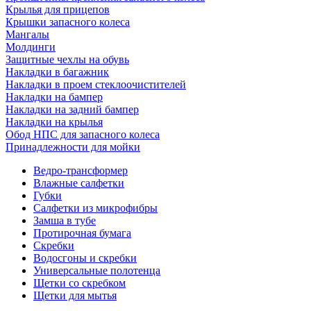
Крылья для прицепов
Крышки запасного колеса
Мангалы
Молдинги
Защитные чехлы на обувь
Накладки в багажник
Накладки в проем стеклоочистителей
Накладки на бампер
Накладки на задний бампер
Накладки на крылья
Обод НПС для запасного колеса
Принадлежности для мойки
Ведро-трансформер
Влажные салфетки
Губки
Салфетки из микрофибры
Замша в тубе
Протирочная бумага
Скребки
Водосгоны и скребки
Универсальные полотенца
Щетки со скребком
Щетки для мытья