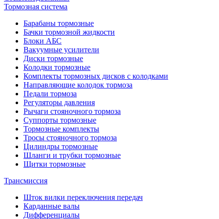
Тормозная система
Барабаны тормозные
Бачки тормозной жидкости
Блоки АБС
Вакуумные усилители
Диски тормозные
Колодки тормозные
Комплекты тормозных дисков с колодками
Направляющие колодок тормоза
Педали тормоза
Регуляторы давления
Рычаги стояночного тормоза
Суппорты тормозные
Тормозные комплекты
Тросы стояночного тормоза
Цилиндры тормозные
Шланги и трубки тормозные
Щитки тормозные
Трансмиссия
Шток вилки переключения передач
Карданные валы
Дифференциалы