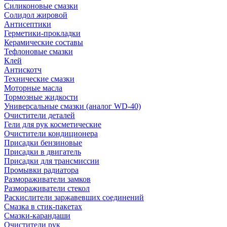
Силиконовые смазки
Солидол жировой
Антисептики
Герметики-прокладки
Керамические составы
Тефлоновые смазки
Клей
Антискотч
Технические смазки
Моторные масла
Тормозные жидкости
Универсальные смазки (аналог WD-40)
Очистители деталей
Гели для рук косметические
Очистители кондиционера
Присадки бензиновые
Присадки в двигатель
Присадки для трансмиссии
Промывки радиатора
Размораживатели замков
Размораживатели стекол
Раскислители заржавевших соединений
Смазка в стик-пакетах
Смазки-карандаши
Очистители рук