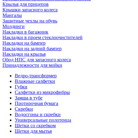
Крылья для прицепов
Крышки запасного колеса
Мангалы
Защитные чехлы на обувь
Молдинги
Накладки в багажник
Накладки в проем стеклоочистителей
Накладки на бампер
Накладки на задний бампер
Накладки на крылья
Обод НПС для запасного колеса
Принадлежности для мойки
Ведро-трансформер
Влажные салфетки
Губки
Салфетки из микрофибры
Замша в тубе
Протирочная бумага
Скребки
Водосгоны и скребки
Универсальные полотенца
Щетки со скребком
Щетки для мытья