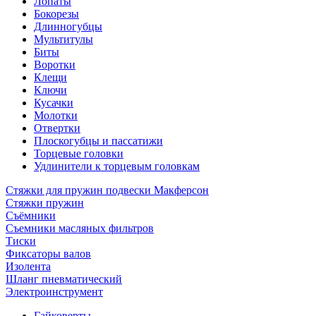
Лопаты
Бокорезы
Длинногубцы
Мультитулы
Биты
Воротки
Клещи
Ключи
Кусачки
Молотки
Отвертки
Плоскогубцы и пассатижи
Торцевые головки
Удлинители к торцевым головкам
Стяжки для пружин подвески Макферсон
Стяжки пружин
Съёмники
Съемники масляных фильтров
Тиски
Фиксаторы валов
Изолента
Шланг пневматический
Электроинструмент
Гайковерты