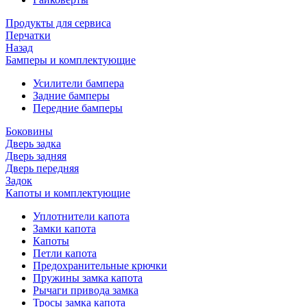
Продукты для сервиса
Перчатки
Назад
Бамперы и комплектующие
Усилители бампера
Задние бамперы
Передние бамперы
Боковины
Дверь задка
Дверь задняя
Дверь передняя
Задок
Капоты и комплектующие
Уплотнители капота
Замки капота
Капоты
Петли капота
Предохранительные крючки
Пружины замка капота
Рычаги привода замка
Тросы замка капота