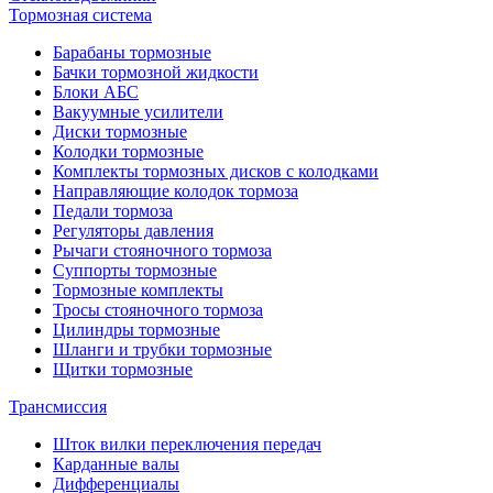
Тормозная система
Барабаны тормозные
Бачки тормозной жидкости
Блоки АБС
Вакуумные усилители
Диски тормозные
Колодки тормозные
Комплекты тормозных дисков с колодками
Направляющие колодок тормоза
Педали тормоза
Регуляторы давления
Рычаги стояночного тормоза
Суппорты тормозные
Тормозные комплекты
Тросы стояночного тормоза
Цилиндры тормозные
Шланги и трубки тормозные
Щитки тормозные
Трансмиссия
Шток вилки переключения передач
Карданные валы
Дифференциалы