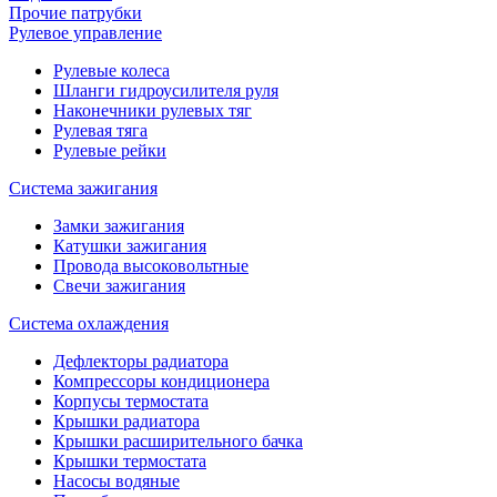
Прочие патрубки
Рулевое управление
Рулевые колеса
Шланги гидроусилителя руля
Наконечники рулевых тяг
Рулевая тяга
Рулевые рейки
Система зажигания
Замки зажигания
Катушки зажигания
Провода высоковольтные
Свечи зажигания
Система охлаждения
Дефлекторы радиатора
Компрессоры кондиционера
Корпусы термостата
Крышки радиатора
Крышки расширительного бачка
Крышки термостата
Насосы водяные