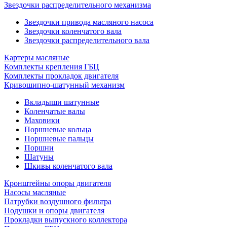
Звездочки распределительного механизма
Звездочки привода масляного насоса
Звездочки коленчатого вала
Звездочки распределительного вала
Картеры масляные
Комплекты крепления ГБЦ
Комплекты прокладок двигателя
Кривошипно-шатунный механизм
Вкладыши шатунные
Коленчатые валы
Маховики
Поршневые кольца
Поршневые пальцы
Поршни
Шатуны
Шкивы коленчатого вала
Кронштейны опоры двигателя
Насосы масляные
Патрубки воздушного фильтра
Подушки и опоры двигателя
Прокладки выпускного коллектора