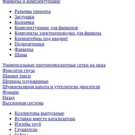
Фаркопы и комплектующие
Разъемы прицепа
Заглушки
Колпачки
Комплектующие для фаркопов
Комплекты электропроводки для фаркопа
Кронштейны под квадрат
Подрозетники
Фаркопы
Шары
Универсальные противомоскитные сетки на окна
Фиксатор груза
Шашки такси
Шприцы плунжерные
Шумоизоляция капота и утеплители двигателя
Фонари
Назад
Выхлопная система
Коллекторы выпускные
Вставки вместо катализатора
Изгибы труб
Глушители
Гофры