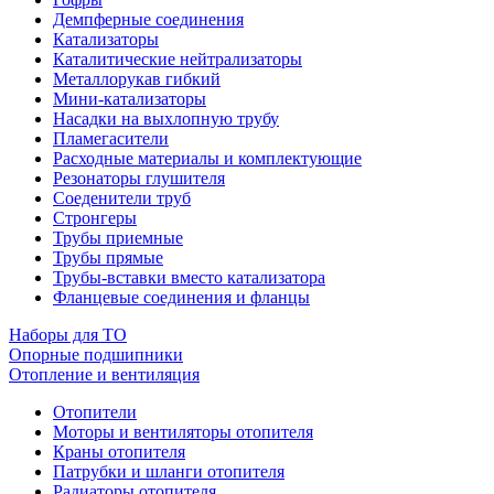
Демпферные соединения
Катализаторы
Каталитические нейтрализаторы
Металлорукав гибкий
Мини-катализаторы
Насадки на выхлопную трубу
Пламегасители
Расходные материалы и комплектующие
Резонаторы глушителя
Соеденители труб
Стронгеры
Трубы приемные
Трубы прямые
Трубы-вставки вместо катализатора
Фланцевые соединения и фланцы
Наборы для ТО
Опорные подшипники
Отопление и вентиляция
Отопители
Моторы и вентиляторы отопителя
Краны отопителя
Патрубки и шланги отопителя
Радиаторы отопителя