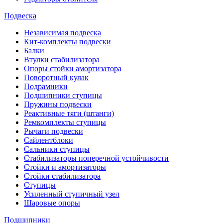
Подвеска
Независимая подвеска
Кит-комплекты подвески
Балки
Втулки стабилизатора
Опоры стойки амортизатора
Поворотный кулак
Подрамники
Подшипники ступицы
Пружины подвески
Реактивные тяги (штанги)
Ремкомплекты ступицы
Рычаги подвески
Сайлентблоки
Сальники ступицы
Стабилизаторы поперечной устойчивости
Стойки и амортизаторы
Стойки стабилизатора
Ступицы
Усиленный ступичный узел
Шаровые опоры
Подшипники