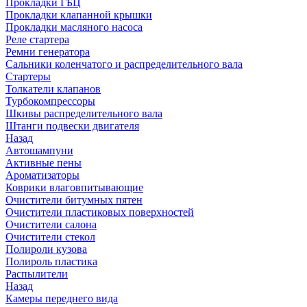
Прокладки ГБЦ
Прокладки клапанной крышки
Прокладки масляного насоса
Реле стартера
Ремни генератора
Сальники коленчатого и распределительного вала
Стартеры
Толкатели клапанов
Турбокомпрессоры
Шкивы распределительного вала
Штанги подвески двигателя
Назад
Автошампуни
Активные пены
Ароматизаторы
Коврики влаговпитывающие
Очистители битумных пятен
Очистители пластиковых поверхностей
Очистители салона
Очистители стекол
Полироли кузова
Полироль пластика
Распылители
Назад
Камеры переднего вида