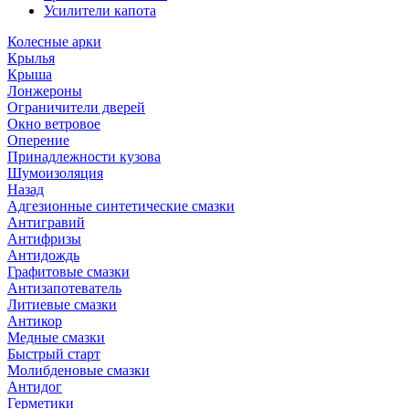
Усилители капота
Колесные арки
Крылья
Крыша
Лонжероны
Ограничители дверей
Окно ветровое
Оперение
Принадлежности кузова
Шумоизоляция
Назад
Адгезионные синтетические смазки
Антигравий
Антифризы
Антидождь
Графитовые смазки
Антизапотеватель
Литиевые смазки
Антикор
Медные смазки
Быстрый старт
Молибденовые смазки
Антидог
Герметики