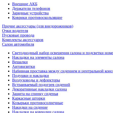
Внешние АКБ
Держатели телефонов
Зарядные устройства
Коврики противоскользящие
Прочие аксессуары (для внедорожников)
Очки водителя
Пусковые провода
Комплекты аксессуаров
Салон автомобиля
Светодиодный набор освещения салона и подсветки ном
Накладки на элементы салона
Вешалки
Автовизитки
Набивная проставка между сидением и центральной кон
Подушки и накладки
Воздуховоды и дефлекторы
Встраиваемый подогрев сидений
Декоративные накладки салона
Защита на спинку сиденья
Каркасные шторки
Козырьки противосолнечные
Накидки на сидение
Накладки на ковролин салона