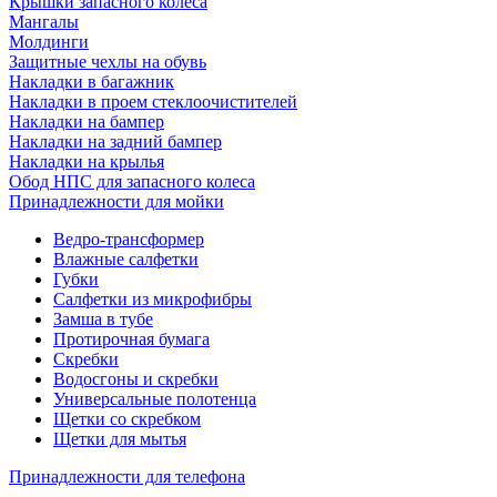
Крышки запасного колеса
Мангалы
Молдинги
Защитные чехлы на обувь
Накладки в багажник
Накладки в проем стеклоочистителей
Накладки на бампер
Накладки на задний бампер
Накладки на крылья
Обод НПС для запасного колеса
Принадлежности для мойки
Ведро-трансформер
Влажные салфетки
Губки
Салфетки из микрофибры
Замша в тубе
Протирочная бумага
Скребки
Водосгоны и скребки
Универсальные полотенца
Щетки со скребком
Щетки для мытья
Принадлежности для телефона