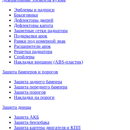
Эмблемы и надписи
Брызговики
Дефлекторы дверей
Дефлекторы капота
Защитные сетки радиатора
Подкрылки арок
Рамки под номерной знак
Расширители арок
Решетки радиатора
Спойлеры
Накладки внешние (ABS-пластик)
Защита бамперов и порогов
Защита заднего бампера
Защита переднего бампера
Защита порогов
Накладки на пороги
Защита днища
Защита АКБ
Защита бензобака
Защита картера двигателя и КПП