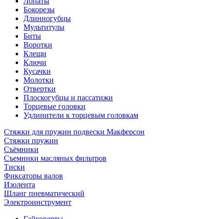
Лопаты
Бокорезы
Длинногубцы
Мультитулы
Биты
Воротки
Клещи
Ключи
Кусачки
Молотки
Отвертки
Плоскогубцы и пассатижи
Торцевые головки
Удлинители к торцевым головкам
Стяжки для пружин подвески Макферсон
Стяжки пружин
Съёмники
Съемники масляных фильтров
Тиски
Фиксаторы валов
Изолента
Шланг пневматический
Электроинструмент
Гайковерты