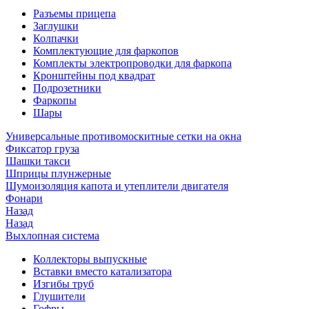
Разъемы прицепа
Заглушки
Колпачки
Комплектующие для фаркопов
Комплекты электропроводки для фаркопа
Кронштейны под квадрат
Подрозетники
Фаркопы
Шары
Универсальные противомоскитные сетки на окна
Фиксатор груза
Шашки такси
Шприцы плунжерные
Шумоизоляция капота и утеплители двигателя
Фонари
Назад
Назад
Выхлопная система
Коллекторы выпускные
Вставки вместо катализатора
Изгибы труб
Глушители
Гофры