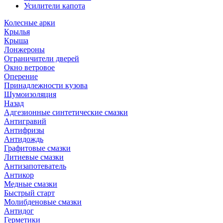
Усилители капота
Колесные арки
Крылья
Крыша
Лонжероны
Ограничители дверей
Окно ветровое
Оперение
Принадлежности кузова
Шумоизоляция
Назад
Адгезионные синтетические смазки
Антигравий
Антифризы
Антидождь
Графитовые смазки
Литиевые смазки
Антизапотеватель
Антикор
Медные смазки
Быстрый старт
Молибденовые смазки
Антидог
Герметики