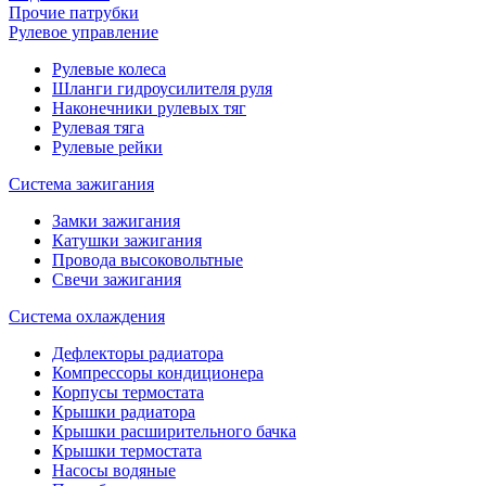
Прочие патрубки
Рулевое управление
Рулевые колеса
Шланги гидроусилителя руля
Наконечники рулевых тяг
Рулевая тяга
Рулевые рейки
Система зажигания
Замки зажигания
Катушки зажигания
Провода высоковольтные
Свечи зажигания
Система охлаждения
Дефлекторы радиатора
Компрессоры кондиционера
Корпусы термостата
Крышки радиатора
Крышки расширительного бачка
Крышки термостата
Насосы водяные