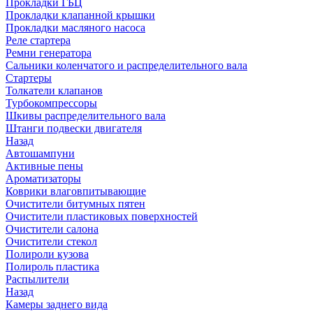
Прокладки ГБЦ
Прокладки клапанной крышки
Прокладки масляного насоса
Реле стартера
Ремни генератора
Сальники коленчатого и распределительного вала
Стартеры
Толкатели клапанов
Турбокомпрессоры
Шкивы распределительного вала
Штанги подвески двигателя
Назад
Автошампуни
Активные пены
Ароматизаторы
Коврики влаговпитывающие
Очистители битумных пятен
Очистители пластиковых поверхностей
Очистители салона
Очистители стекол
Полироли кузова
Полироль пластика
Распылители
Назад
Камеры заднего вида