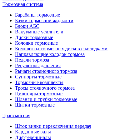
Тормозная система
Барабаны тормозные
Бачки тормозной жидкости
Блоки АБС
Вакуумные усилители
Диски тормозные
Колодки тормозные
Комплекты тормозных дисков с колодками
Направляющие колодок тормоза
Педали тормоза
Регуляторы давления
Рычаги стояночного тормоза
Суппорты тормозные
Тормозные комплекты
Тросы стояночного тормоза
Цилиндры тормозные
Шланги и трубки тормозные
Щитки тормозные
Трансмиссия
Шток вилки переключения передач
Карданные валы
Дифференциалы