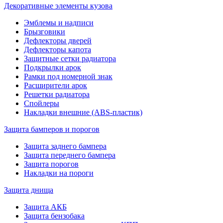
Декоративные элементы кузова
Эмблемы и надписи
Брызговики
Дефлекторы дверей
Дефлекторы капота
Защитные сетки радиатора
Подкрылки арок
Рамки под номерной знак
Расширители арок
Решетки радиатора
Спойлеры
Накладки внешние (ABS-пластик)
Защита бамперов и порогов
Защита заднего бампера
Защита переднего бампера
Защита порогов
Накладки на пороги
Защита днища
Защита АКБ
Защита бензобака