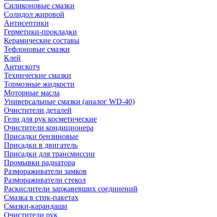
Силиконовые смазки
Солидол жировой
Антисептики
Герметики-прокладки
Керамические составы
Тефлоновые смазки
Клей
Антискотч
Технические смазки
Тормозные жидкости
Моторные масла
Универсальные смазки (аналог WD-40)
Очистители деталей
Гели для рук косметические
Очистители кондиционера
Присадки бензиновые
Присадки в двигатель
Присадки для трансмиссии
Промывки радиатора
Размораживатели замков
Размораживатели стекол
Раскислители заржавевших соединений
Смазка в стик-пакетах
Смазки-карандаши
Очистители рук