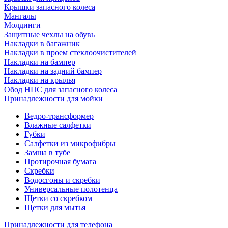
Крышки запасного колеса
Мангалы
Молдинги
Защитные чехлы на обувь
Накладки в багажник
Накладки в проем стеклоочистителей
Накладки на бампер
Накладки на задний бампер
Накладки на крылья
Обод НПС для запасного колеса
Принадлежности для мойки
Ведро-трансформер
Влажные салфетки
Губки
Салфетки из микрофибры
Замша в тубе
Протирочная бумага
Скребки
Водосгоны и скребки
Универсальные полотенца
Щетки со скребком
Щетки для мытья
Принадлежности для телефона