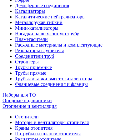
Демпферные соединения
Катализаторы
Каталитические нейтрализаторы
Металлорукав гибкий
Мини-катализаторы
Насадки на выхлопную трубу
Пламегасители
Расходные материалы и комплектующие
Резонаторы глушителя
Соеденители труб
Стронгеры
Трубы приемные
Трубы прямые
Трубы-вставки вместо катализатора
Фланцевые соединения и фланцы
Наборы для ТО
Опорные подшипники
Отопление и вентиляция
Отопители
Моторы и вентиляторы отопителя
Краны отопителя
Патрубки и шланги отопителя
Радиаторы отопителя