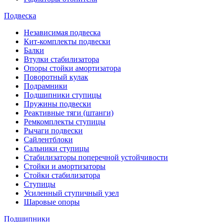
Подвеска
Независимая подвеска
Кит-комплекты подвески
Балки
Втулки стабилизатора
Опоры стойки амортизатора
Поворотный кулак
Подрамники
Подшипники ступицы
Пружины подвески
Реактивные тяги (штанги)
Ремкомплекты ступицы
Рычаги подвески
Сайлентблоки
Сальники ступицы
Стабилизаторы поперечной устойчивости
Стойки и амортизаторы
Стойки стабилизатора
Ступицы
Усиленный ступичный узел
Шаровые опоры
Подшипники