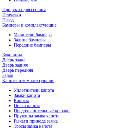
Продукты для сервиса
Перчатки
Назад
Бамперы и комплектующие
Усилители бампера
Задние бамперы
Передние бамперы
Боковины
Дверь задка
Дверь задняя
Дверь передняя
Задок
Капоты и комплектующие
Уплотнители капота
Замки капота
Капоты
Петли капота
Предохранительные крючки
Пружины замка капота
Рычаги привода замка
Тросы замка капота