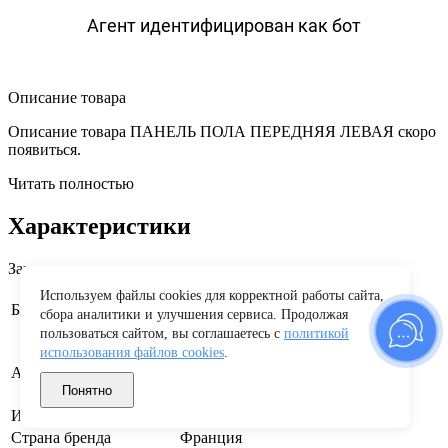
Агент идентифицирован как бот
Описание товара
Описание товара ПАНЕЛЬ ПОЛА ПЕРЕДНЯЯ ЛЕВАЯ скоро
появиться.
Читать полностью
Характеристики
Заводские данные
Используем файлы cookies для корректной работы сайта,
Renault
Бренд
сбора аналитики и улучшения сервиса. Продолжая
пользоваться сайтом, вы соглашаетесь с
политикой
использования файлов cookies
.
743218193R
Артикул производителя
Понятно
Изготовитель
"Renault" S.A.S г. Булонь
Страна бренда
Франция