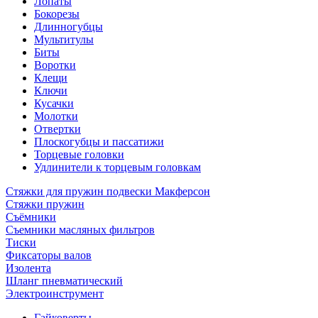
Лопаты
Бокорезы
Длинногубцы
Мультитулы
Биты
Воротки
Клещи
Ключи
Кусачки
Молотки
Отвертки
Плоскогубцы и пассатижи
Торцевые головки
Удлинители к торцевым головкам
Стяжки для пружин подвески Макферсон
Стяжки пружин
Съёмники
Съемники масляных фильтров
Тиски
Фиксаторы валов
Изолента
Шланг пневматический
Электроинструмент
Гайковерты