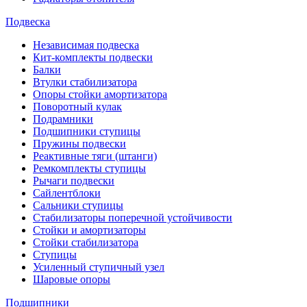
Подвеска
Независимая подвеска
Кит-комплекты подвески
Балки
Втулки стабилизатора
Опоры стойки амортизатора
Поворотный кулак
Подрамники
Подшипники ступицы
Пружины подвески
Реактивные тяги (штанги)
Ремкомплекты ступицы
Рычаги подвески
Сайлентблоки
Сальники ступицы
Стабилизаторы поперечной устойчивости
Стойки и амортизаторы
Стойки стабилизатора
Ступицы
Усиленный ступичный узел
Шаровые опоры
Подшипники