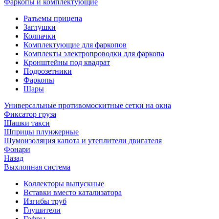
Фаркопы и комплектующие
Разъемы прицепа
Заглушки
Колпачки
Комплектующие для фаркопов
Комплекты электропроводки для фаркопа
Кронштейны под квадрат
Подрозетники
Фаркопы
Шары
Универсальные противомоскитные сетки на окна
Фиксатор груза
Шашки такси
Шприцы плунжерные
Шумоизоляция капота и утеплители двигателя
Фонари
Назад
Выхлопная система
Коллекторы выпускные
Вставки вместо катализатора
Изгибы труб
Глушители
Гофры