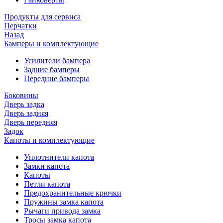
Продукты для сервиса
Перчатки
Назад
Бамперы и комплектующие
Усилители бампера
Задние бамперы
Передние бамперы
Боковины
Дверь задка
Дверь задняя
Дверь передняя
Задок
Капоты и комплектующие
Уплотнители капота
Замки капота
Капоты
Петли капота
Предохранительные крючки
Пружины замка капота
Рычаги привода замка
Тросы замка капота