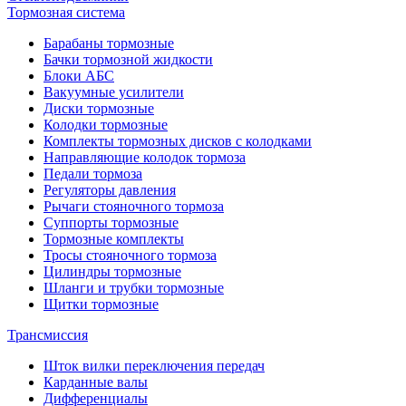
Тормозная система
Барабаны тормозные
Бачки тормозной жидкости
Блоки АБС
Вакуумные усилители
Диски тормозные
Колодки тормозные
Комплекты тормозных дисков с колодками
Направляющие колодок тормоза
Педали тормоза
Регуляторы давления
Рычаги стояночного тормоза
Суппорты тормозные
Тормозные комплекты
Тросы стояночного тормоза
Цилиндры тормозные
Шланги и трубки тормозные
Щитки тормозные
Трансмиссия
Шток вилки переключения передач
Карданные валы
Дифференциалы