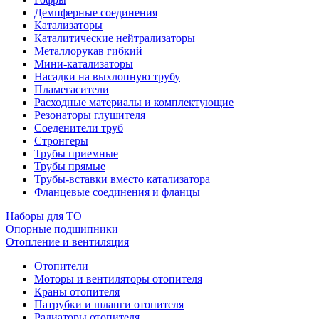
Демпферные соединения
Катализаторы
Каталитические нейтрализаторы
Металлорукав гибкий
Мини-катализаторы
Насадки на выхлопную трубу
Пламегасители
Расходные материалы и комплектующие
Резонаторы глушителя
Соеденители труб
Стронгеры
Трубы приемные
Трубы прямые
Трубы-вставки вместо катализатора
Фланцевые соединения и фланцы
Наборы для ТО
Опорные подшипники
Отопление и вентиляция
Отопители
Моторы и вентиляторы отопителя
Краны отопителя
Патрубки и шланги отопителя
Радиаторы отопителя