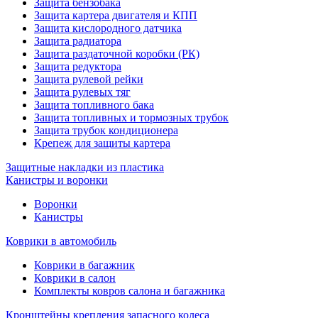
Защита бензобака
Защита картера двигателя и КПП
Защита кислородного датчика
Защита радиатора
Защита раздаточной коробки (РК)
Защита редуктора
Защита рулевой рейки
Защита рулевых тяг
Защита топливного бака
Защита топливных и тормозных трубок
Защита трубок кондиционера
Крепеж для защиты картера
Защитные накладки из пластика
Канистры и воронки
Воронки
Канистры
Коврики в автомобиль
Коврики в багажник
Коврики в салон
Комплекты ковров салона и багажника
Кронштейны крепления запасного колеса