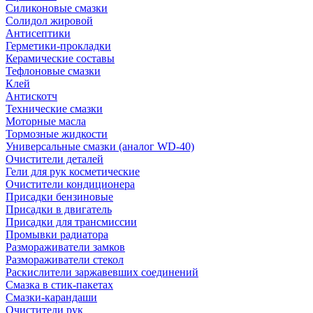
Силиконовые смазки
Солидол жировой
Антисептики
Герметики-прокладки
Керамические составы
Тефлоновые смазки
Клей
Антискотч
Технические смазки
Моторные масла
Тормозные жидкости
Универсальные смазки (аналог WD-40)
Очистители деталей
Гели для рук косметические
Очистители кондиционера
Присадки бензиновые
Присадки в двигатель
Присадки для трансмиссии
Промывки радиатора
Размораживатели замков
Размораживатели стекол
Раскислители заржавевших соединений
Смазка в стик-пакетах
Смазки-карандаши
Очистители рук