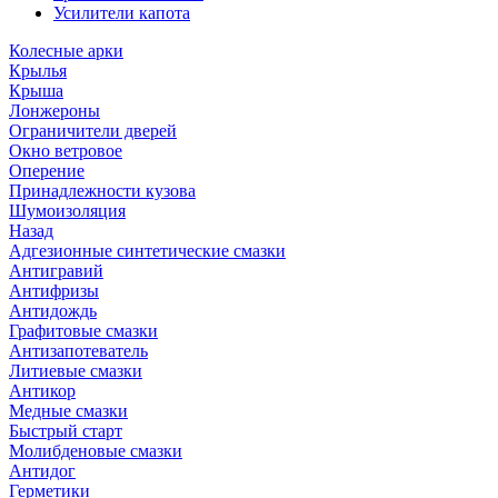
Усилители капота
Колесные арки
Крылья
Крыша
Лонжероны
Ограничители дверей
Окно ветровое
Оперение
Принадлежности кузова
Шумоизоляция
Назад
Адгезионные синтетические смазки
Антигравий
Антифризы
Антидождь
Графитовые смазки
Антизапотеватель
Литиевые смазки
Антикор
Медные смазки
Быстрый старт
Молибденовые смазки
Антидог
Герметики