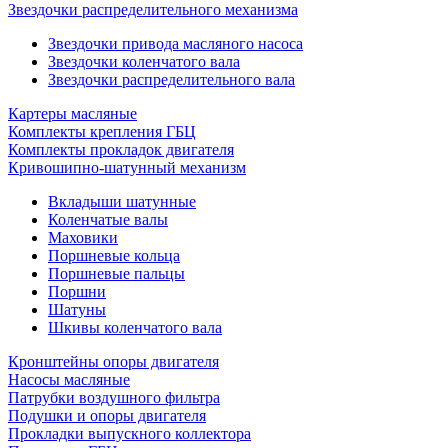
Звездочки распределительного механизма
Звездочки привода масляного насоса
Звездочки коленчатого вала
Звездочки распределительного вала
Картеры масляные
Комплекты крепления ГБЦ
Комплекты прокладок двигателя
Кривошипно-шатунный механизм
Вкладыши шатунные
Коленчатые валы
Маховики
Поршневые кольца
Поршневые пальцы
Поршни
Шатуны
Шкивы коленчатого вала
Кронштейны опоры двигателя
Насосы масляные
Патрубки воздушного фильтра
Подушки и опоры двигателя
Прокладки выпускного коллектора