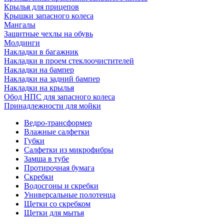
Крылья для прицепов
Крышки запасного колеса
Мангалы
Защитные чехлы на обувь
Молдинги
Накладки в багажник
Накладки в проем стеклоочистителей
Накладки на бампер
Накладки на задний бампер
Накладки на крылья
Обод НПС для запасного колеса
Принадлежности для мойки
Ведро-трансформер
Влажные салфетки
Губки
Салфетки из микрофибры
Замша в тубе
Протирочная бумага
Скребки
Водосгоны и скребки
Универсальные полотенца
Щетки со скребком
Щетки для мытья