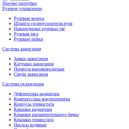
Прочие патрубки
Рулевое управление
Рулевые колеса
Шланги гидроусилителя руля
Наконечники рулевых тяг
Рулевая тяга
Рулевые рейки
Система зажигания
Замки зажигания
Катушки зажигания
Провода высоковольтные
Свечи зажигания
Система охлаждения
Дефлекторы радиатора
Компрессоры кондиционера
Корпусы термостата
Крышки радиатора
Крышки расширительного бачка
Крышки термостата
Насосы водяные