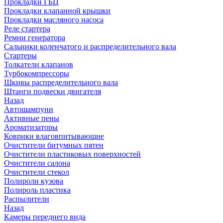
Прокладки ГБЦ
Прокладки клапанной крышки
Прокладки масляного насоса
Реле стартера
Ремни генератора
Сальники коленчатого и распределительного вала
Стартеры
Толкатели клапанов
Турбокомпрессоры
Шкивы распределительного вала
Штанги подвески двигателя
Назад
Автошампуни
Активные пены
Ароматизаторы
Коврики влаговпитывающие
Очистители битумных пятен
Очистители пластиковых поверхностей
Очистители салона
Очистители стекол
Полироли кузова
Полироль пластика
Распылители
Назад
Камеры переднего вида