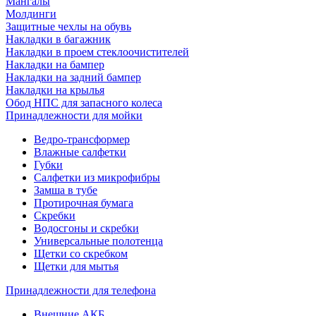
Мангалы
Молдинги
Защитные чехлы на обувь
Накладки в багажник
Накладки в проем стеклоочистителей
Накладки на бампер
Накладки на задний бампер
Накладки на крылья
Обод НПС для запасного колеса
Принадлежности для мойки
Ведро-трансформер
Влажные салфетки
Губки
Салфетки из микрофибры
Замша в тубе
Протирочная бумага
Скребки
Водосгоны и скребки
Универсальные полотенца
Щетки со скребком
Щетки для мытья
Принадлежности для телефона
Внешние АКБ