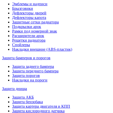
Эмблемы и надписи
Брызговики
Дефлекторы дверей
Дефлекторы капота
Защитные сетки радиатора
Подкрылки арок
Рамки под номерной знак
Расширители арок
Решетки радиатора
Спойлеры
Накладки внешние (ABS-пластик)
Защита бамперов и порогов
Защита заднего бампера
Защита переднего бампера
Защита порогов
Накладки на пороги
Защита днища
Защита АКБ
Защита бензобака
Защита картера двигателя и КПП
Защита кислородного датчика