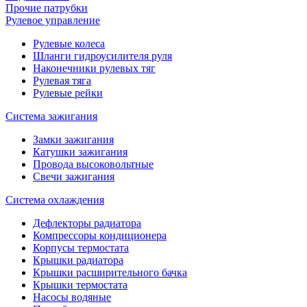
Прочие патрубки
Рулевое управление
Рулевые колеса
Шланги гидроусилителя руля
Наконечники рулевых тяг
Рулевая тяга
Рулевые рейки
Система зажигания
Замки зажигания
Катушки зажигания
Провода высоковольтные
Свечи зажигания
Система охлаждения
Дефлекторы радиатора
Компрессоры кондиционера
Корпусы термостата
Крышки радиатора
Крышки расширительного бачка
Крышки термостата
Насосы водяные