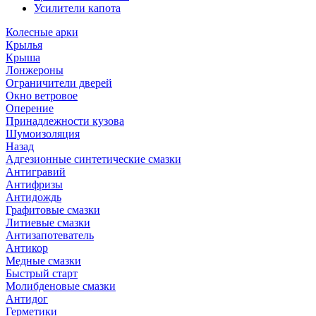
Усилители капота
Колесные арки
Крылья
Крыша
Лонжероны
Ограничители дверей
Окно ветровое
Оперение
Принадлежности кузова
Шумоизоляция
Назад
Адгезионные синтетические смазки
Антигравий
Антифризы
Антидождь
Графитовые смазки
Литиевые смазки
Антизапотеватель
Антикор
Медные смазки
Быстрый старт
Молибденовые смазки
Антидог
Герметики