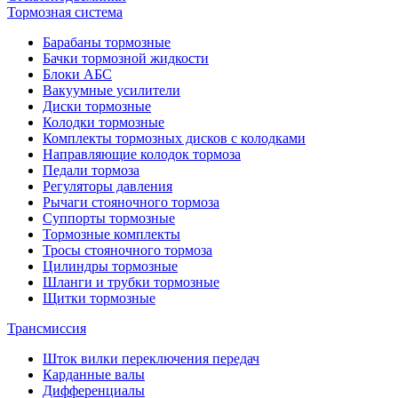
Тормозная система
Барабаны тормозные
Бачки тормозной жидкости
Блоки АБС
Вакуумные усилители
Диски тормозные
Колодки тормозные
Комплекты тормозных дисков с колодками
Направляющие колодок тормоза
Педали тормоза
Регуляторы давления
Рычаги стояночного тормоза
Суппорты тормозные
Тормозные комплекты
Тросы стояночного тормоза
Цилиндры тормозные
Шланги и трубки тормозные
Щитки тормозные
Трансмиссия
Шток вилки переключения передач
Карданные валы
Дифференциалы