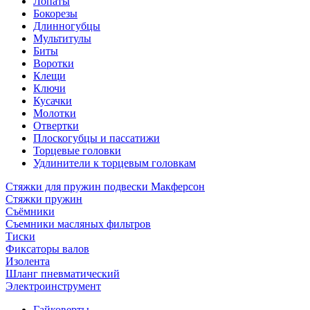
Лопаты
Бокорезы
Длинногубцы
Мультитулы
Биты
Воротки
Клещи
Ключи
Кусачки
Молотки
Отвертки
Плоскогубцы и пассатижи
Торцевые головки
Удлинители к торцевым головкам
Стяжки для пружин подвески Макферсон
Стяжки пружин
Съёмники
Съемники масляных фильтров
Тиски
Фиксаторы валов
Изолента
Шланг пневматический
Электроинструмент
Гайковерты