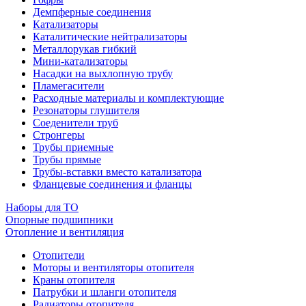
Демпферные соединения
Катализаторы
Каталитические нейтрализаторы
Металлорукав гибкий
Мини-катализаторы
Насадки на выхлопную трубу
Пламегасители
Расходные материалы и комплектующие
Резонаторы глушителя
Соеденители труб
Стронгеры
Трубы приемные
Трубы прямые
Трубы-вставки вместо катализатора
Фланцевые соединения и фланцы
Наборы для ТО
Опорные подшипники
Отопление и вентиляция
Отопители
Моторы и вентиляторы отопителя
Краны отопителя
Патрубки и шланги отопителя
Радиаторы отопителя