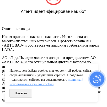
Агент идентифицирован как бот
Описание товара
Новая оригинальная запасная часть. Изготовлена из
высококачественных материалов. Протестирована АО
«АВТОВАЗ» и соответствует высоким требованиям марки
LADA.
АО «Лада-Имидж» является дочерним предприятием АО
«АВТОВАЗ» и его официальным дистрибьютором по
продаже запчастей и аксессуаров к автомобилям LADA на
российском и зарубежном рынке. Оригинальные запчасти и
Используем файлы cookies для корректной работы сайта,
аксессуары LADA в фирменной упаковке – это запчасти,
сбора аналитики и улучшения сервиса. Продолжая
которые изготовлены производственными подразделениями
пользоваться сайтом, вы соглашаетесь с
политикой
АО “АВТОВАЗ” или его сертифицированными
использования файлов cookies
.
поставщиками и полностью соответствующие техническим
требованиям конструктивной документации производителя.
Понятно
Читать полностью