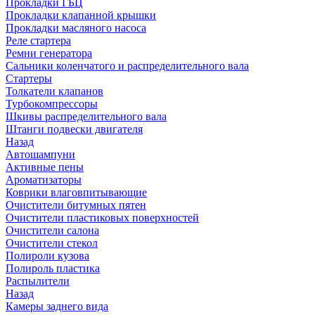
Прокладки ГБЦ
Прокладки клапанной крышки
Прокладки масляного насоса
Реле стартера
Ремни генератора
Сальники коленчатого и распределительного вала
Стартеры
Толкатели клапанов
Турбокомпрессоры
Шкивы распределительного вала
Штанги подвески двигателя
Назад
Автошампуни
Активные пены
Ароматизаторы
Коврики влаговпитывающие
Очистители битумных пятен
Очистители пластиковых поверхностей
Очистители салона
Очистители стекол
Полироли кузова
Полироль пластика
Распылители
Назад
Камеры заднего вида