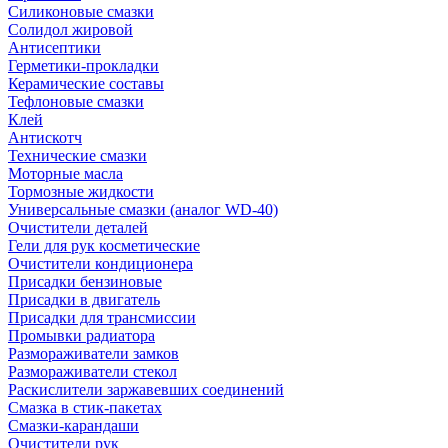
Силиконовые смазки
Солидол жировой
Антисептики
Герметики-прокладки
Керамические составы
Тефлоновые смазки
Клей
Антискотч
Технические смазки
Моторные масла
Тормозные жидкости
Универсальные смазки (аналог WD-40)
Очистители деталей
Гели для рук косметические
Очистители кондиционера
Присадки бензиновые
Присадки в двигатель
Присадки для трансмиссии
Промывки радиатора
Размораживатели замков
Размораживатели стекол
Раскислители заржавевших соединений
Смазка в стик-пакетах
Смазки-карандаши
Очистители рук