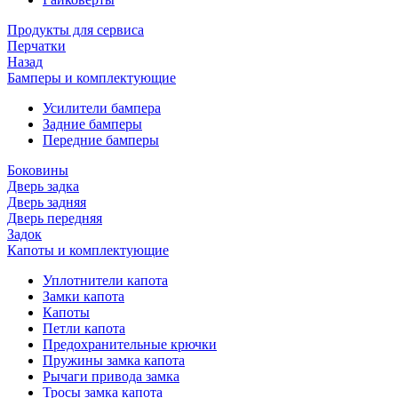
Продукты для сервиса
Перчатки
Назад
Бамперы и комплектующие
Усилители бампера
Задние бамперы
Передние бамперы
Боковины
Дверь задка
Дверь задняя
Дверь передняя
Задок
Капоты и комплектующие
Уплотнители капота
Замки капота
Капоты
Петли капота
Предохранительные крючки
Пружины замка капота
Рычаги привода замка
Тросы замка капота