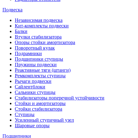
Подвеска
Независимая подвеска
Кит-комплекты подвески
Балки
Втулки стабилизатора
Опоры стойки амортизатора
Поворотный кулак
Подрамники
Подшипники ступицы
Пружины подвески
Реактивные тяги (штанги)
Ремкомплекты ступицы
Рычаги подвески
Сайлентблоки
Сальники ступицы
Стабилизаторы поперечной устойчивости
Стойки и амортизаторы
Стойки стабилизатора
Ступицы
Усиленный ступичный узел
Шаровые опоры
Подшипники