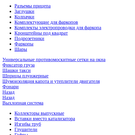
Разъемы прицепа
Заглушки
Колпачки
Комплектующие для фаркопов
Комплекты электропроводки для фаркопа
Кронштейны под квадрат
Подрозетники
Фаркопы
Шары
Универсальные противомоскитные сетки на окна
Фиксатор груза
Шашки такси
Шприцы плунжерные
Шумоизоляция капота и утеплители двигателя
Фонари
Назад
Назад
Выхлопная система
Коллекторы выпускные
Вставки вместо катализатора
Изгибы труб
Глушители
Гофры