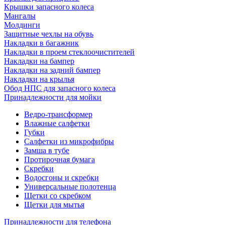
Крышки запасного колеса
Мангалы
Молдинги
Защитные чехлы на обувь
Накладки в багажник
Накладки в проем стеклоочистителей
Накладки на бампер
Накладки на задний бампер
Накладки на крылья
Обод НПС для запасного колеса
Принадлежности для мойки
Ведро-трансформер
Влажные салфетки
Губки
Салфетки из микрофибры
Замша в тубе
Протирочная бумага
Скребки
Водосгоны и скребки
Универсальные полотенца
Щетки со скребком
Щетки для мытья
Принадлежности для телефона