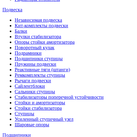
Подвеска
Независимая подвеска
Кит-комплекты подвески
Балки
Втулки стабилизатора
Опоры стойки амортизатора
Поворотный кулак
Подрамники
Подшипники ступицы
Пружины подвески
Реактивные тяги (штанги)
Ремкомплекты ступицы
Рычаги подвески
Сайлентблоки
Сальники ступицы
Стабилизаторы поперечной устойчивости
Стойки и амортизаторы
Стойки стабилизатора
Ступицы
Усиленный ступичный узел
Шаровые опоры
Подшипники