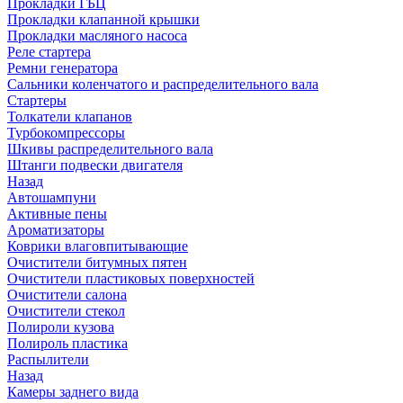
Прокладки ГБЦ
Прокладки клапанной крышки
Прокладки масляного насоса
Реле стартера
Ремни генератора
Сальники коленчатого и распределительного вала
Стартеры
Толкатели клапанов
Турбокомпрессоры
Шкивы распределительного вала
Штанги подвески двигателя
Назад
Автошампуни
Активные пены
Ароматизаторы
Коврики влаговпитывающие
Очистители битумных пятен
Очистители пластиковых поверхностей
Очистители салона
Очистители стекол
Полироли кузова
Полироль пластика
Распылители
Назад
Камеры заднего вида