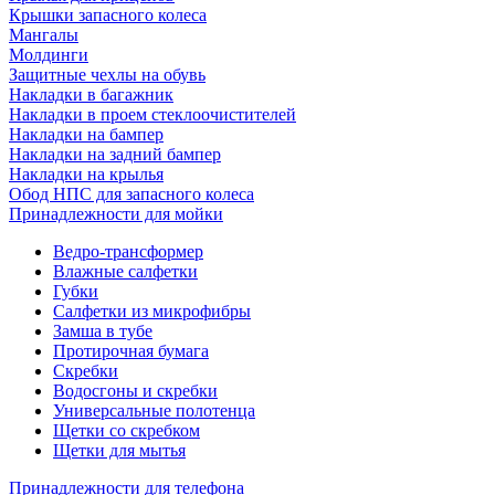
Крышки запасного колеса
Мангалы
Молдинги
Защитные чехлы на обувь
Накладки в багажник
Накладки в проем стеклоочистителей
Накладки на бампер
Накладки на задний бампер
Накладки на крылья
Обод НПС для запасного колеса
Принадлежности для мойки
Ведро-трансформер
Влажные салфетки
Губки
Салфетки из микрофибры
Замша в тубе
Протирочная бумага
Скребки
Водосгоны и скребки
Универсальные полотенца
Щетки со скребком
Щетки для мытья
Принадлежности для телефона