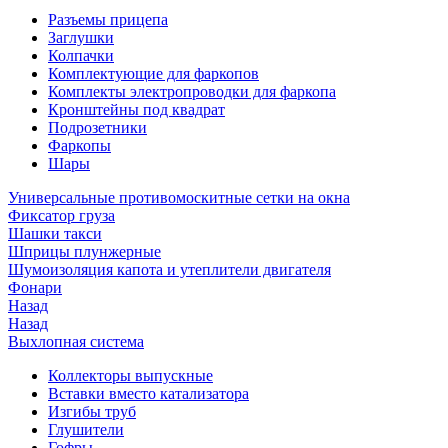
Разъемы прицепа
Заглушки
Колпачки
Комплектующие для фаркопов
Комплекты электропроводки для фаркопа
Кронштейны под квадрат
Подрозетники
Фаркопы
Шары
Универсальные противомоскитные сетки на окна
Фиксатор груза
Шашки такси
Шприцы плунжерные
Шумоизоляция капота и утеплители двигателя
Фонари
Назад
Назад
Выхлопная система
Коллекторы выпускные
Вставки вместо катализатора
Изгибы труб
Глушители
Гофры