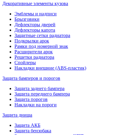
Декоративные элементы кузова
Эмблемы и надписи
Брызговики
Дефлекторы дверей
Дефлекторы капота
Защитные сетки радиатора
Подкрылки арок
Рамки под номерной знак
Расширители арок
Решетки радиатора
Спойлеры
Накладки внешние (ABS-пластик)
Защита бамперов и порогов
Защита заднего бампера
Защита переднего бампера
Защита порогов
Накладки на пороги
Защита днища
Защита АКБ
Защита бензобака