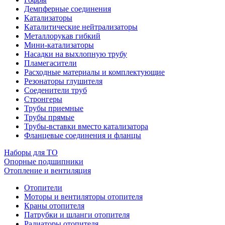
Демпферные соединения
Катализаторы
Каталитические нейтрализаторы
Металлорукав гибкий
Мини-катализаторы
Насадки на выхлопную трубу
Пламегасители
Расходные материалы и комплектующие
Резонаторы глушителя
Соеденители труб
Стронгеры
Трубы приемные
Трубы прямые
Трубы-вставки вместо катализатора
Фланцевые соединения и фланцы
Наборы для ТО
Опорные подшипники
Отопление и вентиляция
Отопители
Моторы и вентиляторы отопителя
Краны отопителя
Патрубки и шланги отопителя
Радиаторы отопителя