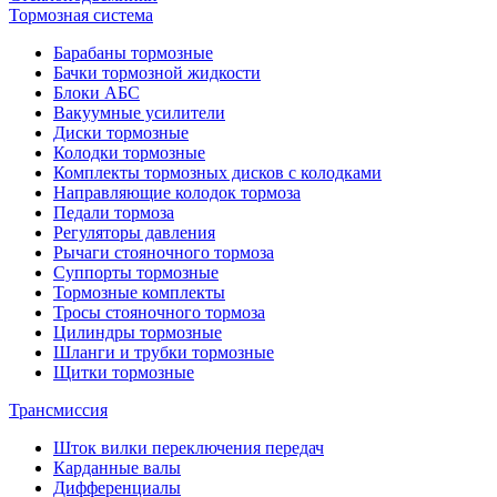
Тормозная система
Барабаны тормозные
Бачки тормозной жидкости
Блоки АБС
Вакуумные усилители
Диски тормозные
Колодки тормозные
Комплекты тормозных дисков с колодками
Направляющие колодок тормоза
Педали тормоза
Регуляторы давления
Рычаги стояночного тормоза
Суппорты тормозные
Тормозные комплекты
Тросы стояночного тормоза
Цилиндры тормозные
Шланги и трубки тормозные
Щитки тормозные
Трансмиссия
Шток вилки переключения передач
Карданные валы
Дифференциалы