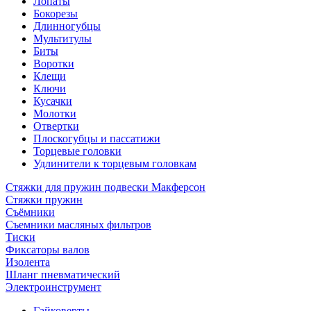
Лопаты
Бокорезы
Длинногубцы
Мультитулы
Биты
Воротки
Клещи
Ключи
Кусачки
Молотки
Отвертки
Плоскогубцы и пассатижи
Торцевые головки
Удлинители к торцевым головкам
Стяжки для пружин подвески Макферсон
Стяжки пружин
Съёмники
Съемники масляных фильтров
Тиски
Фиксаторы валов
Изолента
Шланг пневматический
Электроинструмент
Гайковерты