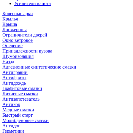
Усилители капота
Колесные арки
Крылья
Крыша
Лонжероны
Ограничители дверей
Окно ветровое
Оперение
Принадлежности кузова
Шумоизоляция
Назад
Адгезионные синтетические смазки
Антигравий
Антифризы
Антидождь
Графитовые смазки
Литиевые смазки
Антизапотеватель
Антикор
Медные смазки
Быстрый старт
Молибденовые смазки
Антидог
Герметики