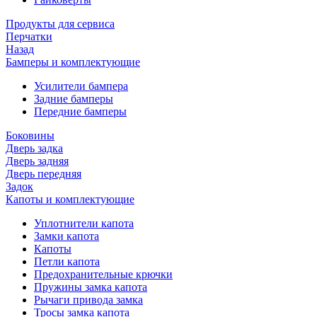
Продукты для сервиса
Перчатки
Назад
Бамперы и комплектующие
Усилители бампера
Задние бамперы
Передние бамперы
Боковины
Дверь задка
Дверь задняя
Дверь передняя
Задок
Капоты и комплектующие
Уплотнители капота
Замки капота
Капоты
Петли капота
Предохранительные крючки
Пружины замка капота
Рычаги привода замка
Тросы замка капота