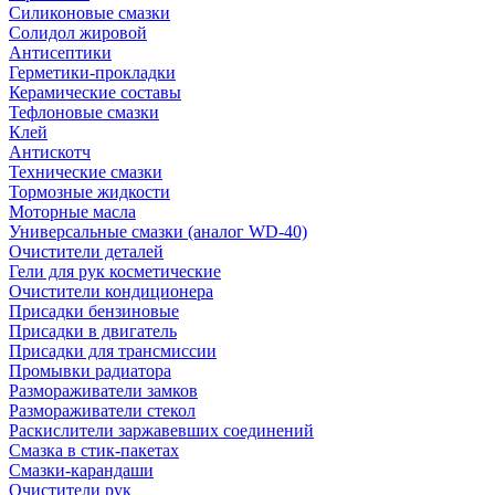
Силиконовые смазки
Солидол жировой
Антисептики
Герметики-прокладки
Керамические составы
Тефлоновые смазки
Клей
Антискотч
Технические смазки
Тормозные жидкости
Моторные масла
Универсальные смазки (аналог WD-40)
Очистители деталей
Гели для рук косметические
Очистители кондиционера
Присадки бензиновые
Присадки в двигатель
Присадки для трансмиссии
Промывки радиатора
Размораживатели замков
Размораживатели стекол
Раскислители заржавевших соединений
Смазка в стик-пакетах
Смазки-карандаши
Очистители рук