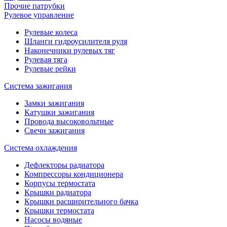
Прочие патрубки
Рулевое управление
Рулевые колеса
Шланги гидроусилителя руля
Наконечники рулевых тяг
Рулевая тяга
Рулевые рейки
Система зажигания
Замки зажигания
Катушки зажигания
Провода высоковольтные
Свечи зажигания
Система охлаждения
Дефлекторы радиатора
Компрессоры кондиционера
Корпусы термостата
Крышки радиатора
Крышки расширительного бачка
Крышки термостата
Насосы водяные