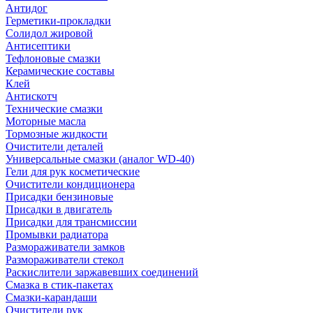
Антидог
Герметики-прокладки
Солидол жировой
Антисептики
Тефлоновые смазки
Керамические составы
Клей
Антискотч
Технические смазки
Моторные масла
Тормозные жидкости
Очистители деталей
Универсальные смазки (аналог WD-40)
Гели для рук косметические
Очистители кондиционера
Присадки бензиновые
Присадки в двигатель
Присадки для трансмиссии
Промывки радиатора
Размораживатели замков
Размораживатели стекол
Раскислители заржавевших соединений
Смазка в стик-пакетах
Смазки-карандаши
Очистители рук