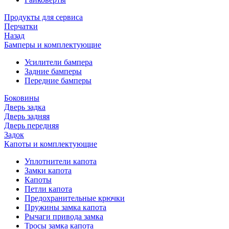
Продукты для сервиса
Перчатки
Назад
Бамперы и комплектующие
Усилители бампера
Задние бамперы
Передние бамперы
Боковины
Дверь задка
Дверь задняя
Дверь передняя
Задок
Капоты и комплектующие
Уплотнители капота
Замки капота
Капоты
Петли капота
Предохранительные крючки
Пружины замка капота
Рычаги привода замка
Тросы замка капота