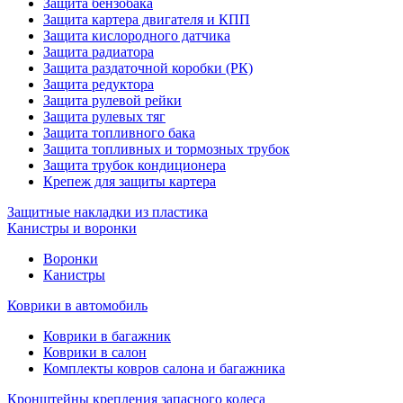
Защита бензобака
Защита картера двигателя и КПП
Защита кислородного датчика
Защита радиатора
Защита раздаточной коробки (РК)
Защита редуктора
Защита рулевой рейки
Защита рулевых тяг
Защита топливного бака
Защита топливных и тормозных трубок
Защита трубок кондиционера
Крепеж для защиты картера
Защитные накладки из пластика
Канистры и воронки
Воронки
Канистры
Коврики в автомобиль
Коврики в багажник
Коврики в салон
Комплекты ковров салона и багажника
Кронштейны крепления запасного колеса