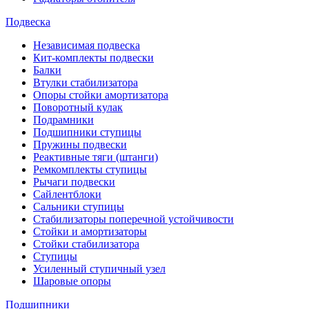
Подвеска
Независимая подвеска
Кит-комплекты подвески
Балки
Втулки стабилизатора
Опоры стойки амортизатора
Поворотный кулак
Подрамники
Подшипники ступицы
Пружины подвески
Реактивные тяги (штанги)
Ремкомплекты ступицы
Рычаги подвески
Сайлентблоки
Сальники ступицы
Стабилизаторы поперечной устойчивости
Стойки и амортизаторы
Стойки стабилизатора
Ступицы
Усиленный ступичный узел
Шаровые опоры
Подшипники