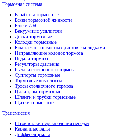
Тормозная система
Барабаны тормозные
Бачки тормозной жидкости
Блоки АБС
Вакуумные усилители
Диски тормозные
Колодки тормозные
Комплекты тормозных дисков с колодками
Направляющие колодок тормоза
Педали тормоза
Регуляторы давления
Рычаги стояночного тормоза
Суппорты тормозные
Тормозные комплекты
Тросы стояночного тормоза
Цилиндры тормозные
Шланги и трубки тормозные
Щитки тормозные
Трансмиссия
Шток вилки переключения передач
Карданные валы
Дифференциалы