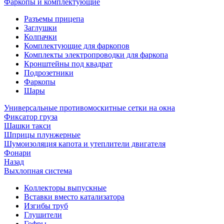
Фаркопы и комплектующие
Разъемы прицепа
Заглушки
Колпачки
Комплектующие для фаркопов
Комплекты электропроводки для фаркопа
Кронштейны под квадрат
Подрозетники
Фаркопы
Шары
Универсальные противомоскитные сетки на окна
Фиксатор груза
Шашки такси
Шприцы плунжерные
Шумоизоляция капота и утеплители двигателя
Фонари
Назад
Выхлопная система
Коллекторы выпускные
Вставки вместо катализатора
Изгибы труб
Глушители
Гофры