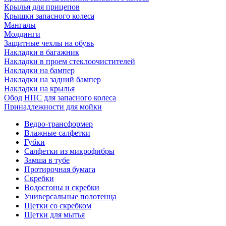
Крылья для прицепов
Крышки запасного колеса
Мангалы
Молдинги
Защитные чехлы на обувь
Накладки в багажник
Накладки в проем стеклоочистителей
Накладки на бампер
Накладки на задний бампер
Накладки на крылья
Обод НПС для запасного колеса
Принадлежности для мойки
Ведро-трансформер
Влажные салфетки
Губки
Салфетки из микрофибры
Замша в тубе
Протирочная бумага
Скребки
Водосгоны и скребки
Универсальные полотенца
Щетки со скребком
Щетки для мытья