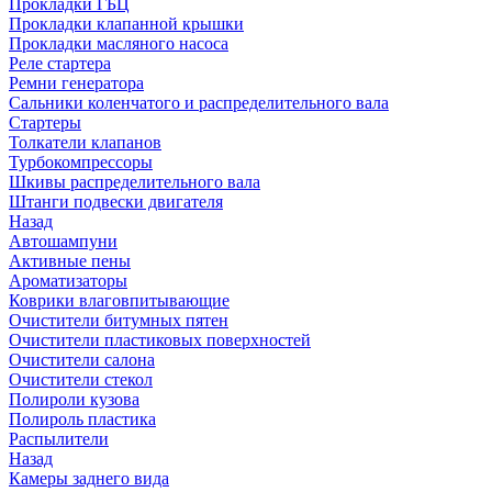
Прокладки ГБЦ
Прокладки клапанной крышки
Прокладки масляного насоса
Реле стартера
Ремни генератора
Сальники коленчатого и распределительного вала
Стартеры
Толкатели клапанов
Турбокомпрессоры
Шкивы распределительного вала
Штанги подвески двигателя
Назад
Автошампуни
Активные пены
Ароматизаторы
Коврики влаговпитывающие
Очистители битумных пятен
Очистители пластиковых поверхностей
Очистители салона
Очистители стекол
Полироли кузова
Полироль пластика
Распылители
Назад
Камеры заднего вида