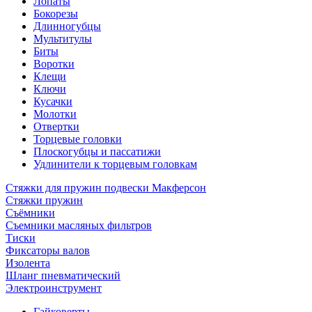
Лопаты
Бокорезы
Длинногубцы
Мультитулы
Биты
Воротки
Клещи
Ключи
Кусачки
Молотки
Отвертки
Торцевые головки
Плоскогубцы и пассатижи
Удлинители к торцевым головкам
Стяжки для пружин подвески Макферсон
Стяжки пружин
Съёмники
Съемники масляных фильтров
Тиски
Фиксаторы валов
Изолента
Шланг пневматический
Электроинструмент
Гайковерты