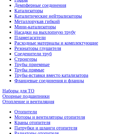
Демпферные соединения
Катализаторы
Каталитические нейтрализаторы
Металлорукав гибкий
Мини-катализаторы
Насадки на выхлопную трубу
Пламегасители
Расходные материалы и комплектующие
Резонаторы глушителя
Соеденители труб
Стронгеры
Трубы приемные
Трубы прямые
Трубы-вставки вместо катализатора
Фланцевые соединения и фланцы
Наборы для ТО
Опорные подшипники
Отопление и вентиляция
Отопители
Моторы и вентиляторы отопителя
Краны отопителя
Патрубки и шланги отопителя
Радиаторы отопителя