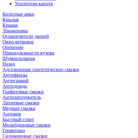
Усилители капота
Колесные арки
Крылья
Крыша
Лонжероны
Ограничители дверей
Окно ветровое
Оперение
Принадлежности кузова
Шумоизоляция
Назад
Адгезионные синтетические смазки
Антифризы
Антигравий
Антидождь
Графитовые смазки
Антизапотеватель
Литиевые смазки
Медные смазки
Антикор
Быстрый старт
Молибденовые смазки
Герметики
Силиконовые смазки