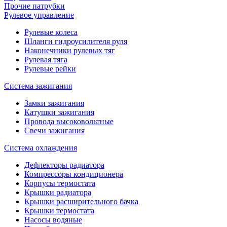
Прочие патрубки
Рулевое управление
Рулевые колеса
Шланги гидроусилителя руля
Наконечники рулевых тяг
Рулевая тяга
Рулевые рейки
Система зажигания
Замки зажигания
Катушки зажигания
Провода высоковольтные
Свечи зажигания
Система охлаждения
Дефлекторы радиатора
Компрессоры кондиционера
Корпусы термостата
Крышки радиатора
Крышки расширительного бачка
Крышки термостата
Насосы водяные