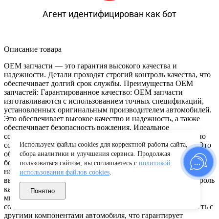
Агент идентифицирован как бот
Описание товара
OEM запчасти — это гарантия высокого качества и
надежности. Детали проходят строгий контроль качества, что
обеспечивает долгий срок службы. Преимущества OEM
запчастей: Гарантированное качество: OEM запчасти
изготавливаются с использованием точных спецификаций,
установленных оригинальным производителем автомобилей.
Это обеспечивает высокое качество и надежность, а также
обеспечивает безопасность вождения. Идеальное
соответствие: OEM запчасти разрабатываются, чтобы точно
соответствовать конкретной марке и модели автомобиля. Это
Используем файлы cookies для корректной работы сайта,
обеспечивает идеальное соответствие и легкость установки
сбора аналитики и улучшения сервиса. Продолжая
без необходимости внесения изменений. Долговечность и
пользоваться сайтом, вы соглашаетесь с
политикой
надежность: OEM компоненты изготавливаются из
использования файлов cookies
.
высококачественных материалов и проходят строгий контроль
качества. Они спроектированы для долгой службы и
Понятно
минимизации неисправностей. Гарантированная
совместимость: OEM запчасти обеспечивают совместимость с
другими компонентами автомобиля, что гарантирует