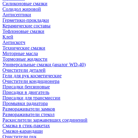
Силиконовые смазки
Солидол жировой
Антисептики
Герметики-прокладки
Керамические составы
Тефлоновые смазки
Клей
Антискотч
Технические смазки
Моторные масла
Тормозные жидкости
Универсальные смазки (аналог WD-40)
Очистители деталей
Гели для рук косметические
Очистители кондиционера
Присадки бензиновые
Присадки в двигатель
Присадки для трансмиссии
Промывки радиатора
Размораживатели замков
Размораживатели стекол
Раскислители заржавевших соединений
Смазка в стик-пакетах
Смазки-карандаши
Очистители рук