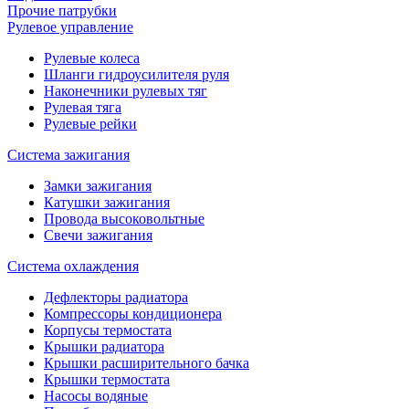
Прочие патрубки
Рулевое управление
Рулевые колеса
Шланги гидроусилителя руля
Наконечники рулевых тяг
Рулевая тяга
Рулевые рейки
Система зажигания
Замки зажигания
Катушки зажигания
Провода высоковольтные
Свечи зажигания
Система охлаждения
Дефлекторы радиатора
Компрессоры кондиционера
Корпусы термостата
Крышки радиатора
Крышки расширительного бачка
Крышки термостата
Насосы водяные