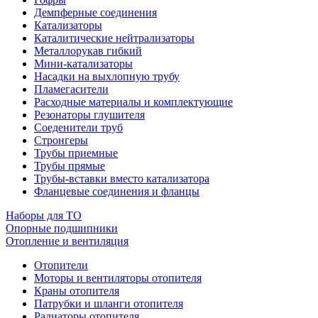
Демпферные соединения
Катализаторы
Каталитические нейтрализаторы
Металлорукав гибкий
Мини-катализаторы
Насадки на выхлопную трубу
Пламегасители
Расходные материалы и комплектующие
Резонаторы глушителя
Соеденители труб
Стронгеры
Трубы приемные
Трубы прямые
Трубы-вставки вместо катализатора
Фланцевые соединения и фланцы
Наборы для ТО
Опорные подшипники
Отопление и вентиляция
Отопители
Моторы и вентиляторы отопителя
Краны отопителя
Патрубки и шланги отопителя
Радиаторы отопителя