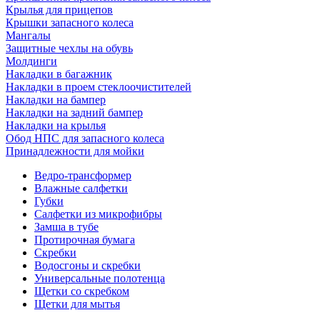
Крылья для прицепов
Крышки запасного колеса
Мангалы
Защитные чехлы на обувь
Молдинги
Накладки в багажник
Накладки в проем стеклоочистителей
Накладки на бампер
Накладки на задний бампер
Накладки на крылья
Обод НПС для запасного колеса
Принадлежности для мойки
Ведро-трансформер
Влажные салфетки
Губки
Салфетки из микрофибры
Замша в тубе
Протирочная бумага
Скребки
Водосгоны и скребки
Универсальные полотенца
Щетки со скребком
Щетки для мытья