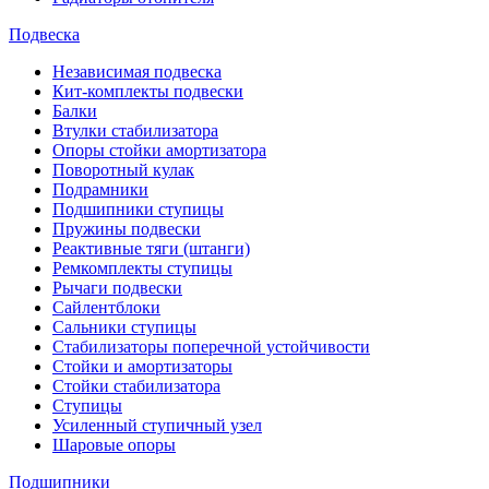
Подвеска
Независимая подвеска
Кит-комплекты подвески
Балки
Втулки стабилизатора
Опоры стойки амортизатора
Поворотный кулак
Подрамники
Подшипники ступицы
Пружины подвески
Реактивные тяги (штанги)
Ремкомплекты ступицы
Рычаги подвески
Сайлентблоки
Сальники ступицы
Стабилизаторы поперечной устойчивости
Стойки и амортизаторы
Стойки стабилизатора
Ступицы
Усиленный ступичный узел
Шаровые опоры
Подшипники