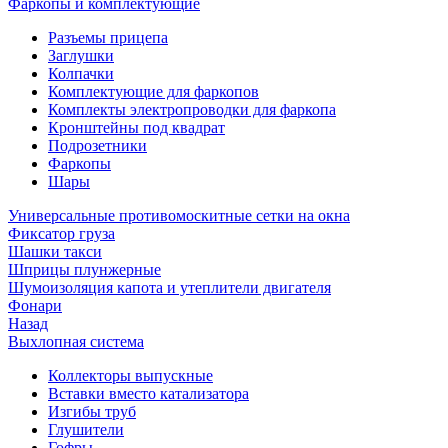
Фаркопы и комплектующие
Разъемы прицепа
Заглушки
Колпачки
Комплектующие для фаркопов
Комплекты электропроводки для фаркопа
Кронштейны под квадрат
Подрозетники
Фаркопы
Шары
Универсальные противомоскитные сетки на окна
Фиксатор груза
Шашки такси
Шприцы плунжерные
Шумоизоляция капота и утеплители двигателя
Фонари
Назад
Выхлопная система
Коллекторы выпускные
Вставки вместо катализатора
Изгибы труб
Глушители
Гофры