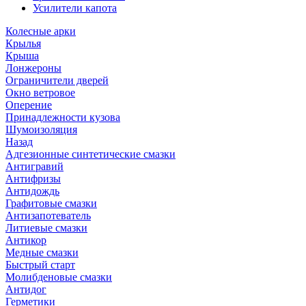
Усилители капота
Колесные арки
Крылья
Крыша
Лонжероны
Ограничители дверей
Окно ветровое
Оперение
Принадлежности кузова
Шумоизоляция
Назад
Адгезионные синтетические смазки
Антигравий
Антифризы
Антидождь
Графитовые смазки
Антизапотеватель
Литиевые смазки
Антикор
Медные смазки
Быстрый старт
Молибденовые смазки
Антидог
Герметики