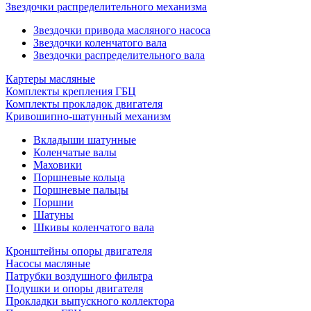
Звездочки распределительного механизма
Звездочки привода масляного насоса
Звездочки коленчатого вала
Звездочки распределительного вала
Картеры масляные
Комплекты крепления ГБЦ
Комплекты прокладок двигателя
Кривошипно-шатунный механизм
Вкладыши шатунные
Коленчатые валы
Маховики
Поршневые кольца
Поршневые пальцы
Поршни
Шатуны
Шкивы коленчатого вала
Кронштейны опоры двигателя
Насосы масляные
Патрубки воздушного фильтра
Подушки и опоры двигателя
Прокладки выпускного коллектора