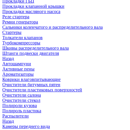
Прокладки ГБЦ
Прокладки клапанной крышки
Прокладки масляного насоса
Реле стартера
Ремни генератора
Сальники коленчатого и распределительного вала
Стартеры
Толкатели клапанов
Турбокомпрессоры
Шкивы распределительного вала
Штанги подвески двигателя
Назад
Автошампуни
Активные пены
Ароматизаторы
Коврики влаговпитывающие
Очистители битумных пятен
Очистители пластиковых поверхностей
Очистители салона
Очистители стекол
Полироли кузова
Полироль пластика
Распылители
Назад
Камеры переднего вида