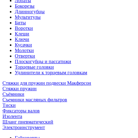
Лопаты
Бокорезы
Длинногубцы
Мультитулы
Биты
Воротки
Клещи
Ключи
Кусачки
Молотки
Отвертки
Плоскогубцы и пассатижи
Торцевые головки
Удлинители к торцевым головкам
Стяжки для пружин подвески Макферсон
Стяжки пружин
Съёмники
Съемники масляных фильтров
Тиски
Фиксаторы валов
Изолента
Шланг пневматический
Электроинструмент
Гайковерты