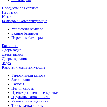
Продукты для сервиса
Перчатки
Назад
Бамперы и комплектующие
Усилители бампера
Задние бамперы
Передние бамперы
Боковины
Дверь задка
Дверь задняя
Дверь передняя
Задок
Капоты и комплектующие
Уплотнители капота
Замки капота
Капоты
Петли капота
Предохранительные крючки
Пружины замка капота
Рычаги привода замка
Тросы замка капота