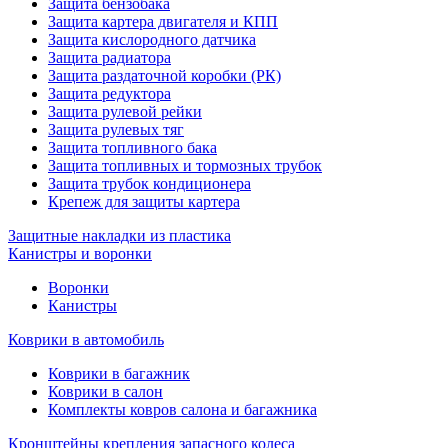
Защита бензобака
Защита картера двигателя и КПП
Защита кислородного датчика
Защита радиатора
Защита раздаточной коробки (РК)
Защита редуктора
Защита рулевой рейки
Защита рулевых тяг
Защита топливного бака
Защита топливных и тормозных трубок
Защита трубок кондиционера
Крепеж для защиты картера
Защитные накладки из пластика
Канистры и воронки
Воронки
Канистры
Коврики в автомобиль
Коврики в багажник
Коврики в салон
Комплекты ковров салона и багажника
Кронштейны крепления запасного колеса