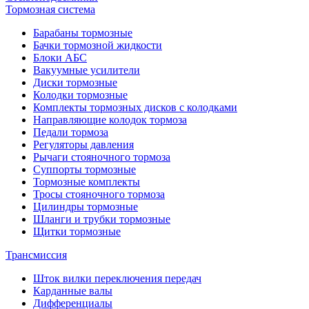
Тормозная система
Барабаны тормозные
Бачки тормозной жидкости
Блоки АБС
Вакуумные усилители
Диски тормозные
Колодки тормозные
Комплекты тормозных дисков с колодками
Направляющие колодок тормоза
Педали тормоза
Регуляторы давления
Рычаги стояночного тормоза
Суппорты тормозные
Тормозные комплекты
Тросы стояночного тормоза
Цилиндры тормозные
Шланги и трубки тормозные
Щитки тормозные
Трансмиссия
Шток вилки переключения передач
Карданные валы
Дифференциалы