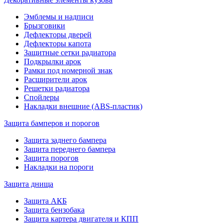
Эмблемы и надписи
Брызговики
Дефлекторы дверей
Дефлекторы капота
Защитные сетки радиатора
Подкрылки арок
Рамки под номерной знак
Расширители арок
Решетки радиатора
Спойлеры
Накладки внешние (ABS-пластик)
Защита бамперов и порогов
Защита заднего бампера
Защита переднего бампера
Защита порогов
Накладки на пороги
Защита днища
Защита АКБ
Защита бензобака
Защита картера двигателя и КПП