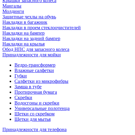
Крышки запасного колеса
Мангалы
Молдинги
Защитные чехлы на обувь
Накладки в багажник
Накладки в проем стеклоочистителей
Накладки на бампер
Накладки на задний бампер
Накладки на крылья
Обод НПС для запасного колеса
Принадлежности для мойки
Ведро-трансформер
Влажные салфетки
Губки
Салфетки из микрофибры
Замша в тубе
Протирочная бумага
Скребки
Водосгоны и скребки
Универсальные полотенца
Щетки со скребком
Щетки для мытья
Принадлежности для телефона