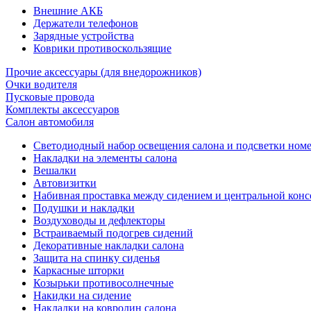
Внешние АКБ
Держатели телефонов
Зарядные устройства
Коврики противоскользящие
Прочие аксессуары (для внедорожников)
Очки водителя
Пусковые провода
Комплекты аксессуаров
Салон автомобиля
Светодиодный набор освещения салона и подсветки ном
Накладки на элементы салона
Вешалки
Автовизитки
Набивная проставка между сидением и центральной кон
Подушки и накладки
Воздуховоды и дефлекторы
Встраиваемый подогрев сидений
Декоративные накладки салона
Защита на спинку сиденья
Каркасные шторки
Козырьки противосолнечные
Накидки на сидение
Накладки на ковролин салона