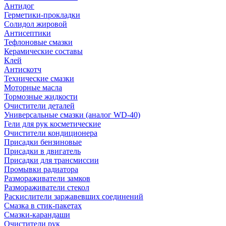
Антидог
Герметики-прокладки
Солидол жировой
Антисептики
Тефлоновые смазки
Керамические составы
Клей
Антискотч
Технические смазки
Моторные масла
Тормозные жидкости
Очистители деталей
Универсальные смазки (аналог WD-40)
Гели для рук косметические
Очистители кондиционера
Присадки бензиновые
Присадки в двигатель
Присадки для трансмиссии
Промывки радиатора
Размораживатели замков
Размораживатели стекол
Раскислители заржавевших соединений
Смазка в стик-пакетах
Смазки-карандаши
Очистители рук