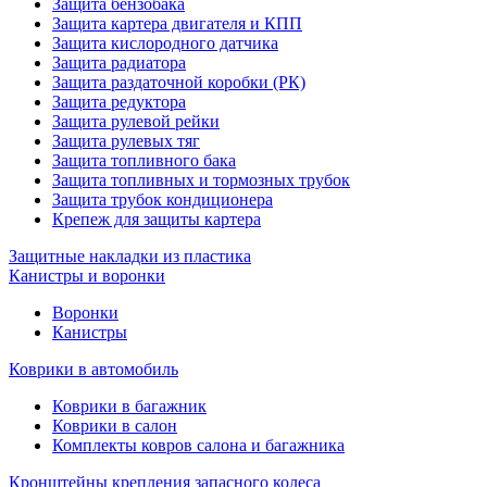
Защита бензобака
Защита картера двигателя и КПП
Защита кислородного датчика
Защита радиатора
Защита раздаточной коробки (РК)
Защита редуктора
Защита рулевой рейки
Защита рулевых тяг
Защита топливного бака
Защита топливных и тормозных трубок
Защита трубок кондиционера
Крепеж для защиты картера
Защитные накладки из пластика
Канистры и воронки
Воронки
Канистры
Коврики в автомобиль
Коврики в багажник
Коврики в салон
Комплекты ковров салона и багажника
Кронштейны крепления запасного колеса