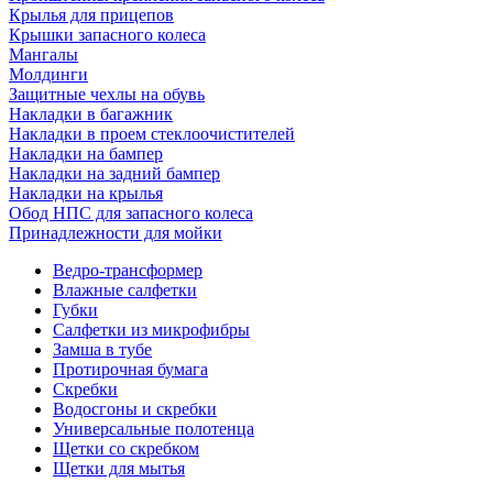
Крылья для прицепов
Крышки запасного колеса
Мангалы
Молдинги
Защитные чехлы на обувь
Накладки в багажник
Накладки в проем стеклоочистителей
Накладки на бампер
Накладки на задний бампер
Накладки на крылья
Обод НПС для запасного колеса
Принадлежности для мойки
Ведро-трансформер
Влажные салфетки
Губки
Салфетки из микрофибры
Замша в тубе
Протирочная бумага
Скребки
Водосгоны и скребки
Универсальные полотенца
Щетки со скребком
Щетки для мытья