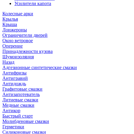
Усилители капота
Колесные арки
Крылья
Крыша
Лонжероны
Ограничители дверей
Окно ветровое
Оперение
Принадлежности кузова
Шумоизоляция
Назад
Адгезионные синтетические смазки
Антифризы
Антигравий
Антидождь
Графитовые смазки
Антизапотеватель
Литиевые смазки
Медные смазки
Антикор
Быстрый старт
Молибденовые смазки
Герметики
Силиконовые смазки