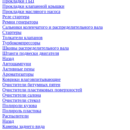
Прокладки ГБЦ
Прокладки клапанной крышки
Прокладки масляного насоса
Реле стартера
Ремни генератора
Сальники коленчатого и распределительного вала
Стартеры
Толкатели клапанов
Турбокомпрессоры
Шкивы распределительного вала
Штанги подвески двигателя
Назад
Автошампуни
Активные пены
Ароматизаторы
Коврики влаговпитывающие
Очистители битумных пятен
Очистители пластиковых поверхностей
Очистители салона
Очистители стекол
Полироли кузова
Полироль пластика
Распылители
Назад
Камеры заднего вида