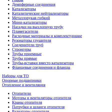
Демпферные соединения
Катализаторы
Каталитические нейтрализаторы
Металлорукав гибкий
Мини-катализаторы
Насадки на выхлопную трубу
Пламегасители
Расходные материалы и комплектующие
Резонаторы глушителя
Соеденители труб
Стронгеры
Трубы приемные
Трубы прямые
Трубы-вставки вместо катализатора
Фланцевые соединения и фланцы
Наборы для ТО
Опорные подшипники
Отопление и вентиляция
Отопители
Моторы и вентиляторы отопителя
Краны отопителя
Патрубки и шланги отопителя
Радиаторы отопителя