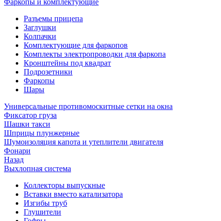
Фаркопы и комплектующие
Разъемы прицепа
Заглушки
Колпачки
Комплектующие для фаркопов
Комплекты электропроводки для фаркопа
Кронштейны под квадрат
Подрозетники
Фаркопы
Шары
Универсальные противомоскитные сетки на окна
Фиксатор груза
Шашки такси
Шприцы плунжерные
Шумоизоляция капота и утеплители двигателя
Фонари
Назад
Выхлопная система
Коллекторы выпускные
Вставки вместо катализатора
Изгибы труб
Глушители
Гофры