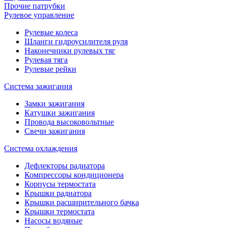
Прочие патрубки
Рулевое управление
Рулевые колеса
Шланги гидроусилителя руля
Наконечники рулевых тяг
Рулевая тяга
Рулевые рейки
Система зажигания
Замки зажигания
Катушки зажигания
Провода высоковольтные
Свечи зажигания
Система охлаждения
Дефлекторы радиатора
Компрессоры кондиционера
Корпусы термостата
Крышки радиатора
Крышки расширительного бачка
Крышки термостата
Насосы водяные