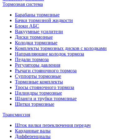
Тормозная система
Барабаны тормозные
Бачки тормозной жидкости
Блоки АБС
Вакуумные усилители
Диски тормозные
Колодки тормозные
Комплекты тормозных дисков с колодками
Направляющие колодок тормоза
Педали тормоза
Регуляторы давления
Рычаги стояночного тормоза
Суппорты тормозные
Тормозные комплекты
Тросы стояночного тормоза
Цилиндры тормозные
Шланги и трубки тормозные
Щитки тормозные
Трансмиссия
Шток вилки переключения передач
Карданные валы
Дифференциалы