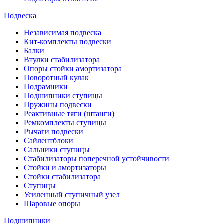
Подвеска
Независимая подвеска
Кит-комплекты подвески
Балки
Втулки стабилизатора
Опоры стойки амортизатора
Поворотный кулак
Подрамники
Подшипники ступицы
Пружины подвески
Реактивные тяги (штанги)
Ремкомплекты ступицы
Рычаги подвески
Сайлентблоки
Сальники ступицы
Стабилизаторы поперечной устойчивости
Стойки и амортизаторы
Стойки стабилизатора
Ступицы
Усиленный ступичный узел
Шаровые опоры
Подшипники