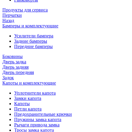
Продукты для сервиса
Перчатки
Назад
Бамперы и комплектующие
Усилители бампера
Задние бамперы
Передние бамперы
Боковины
Дверь задка
Дверь задняя
Дверь передняя
Задок
Капоты и комплектующие
Уплотнители капота
Замки капота
Капоты
Петли капота
Предохранительные крючки
Пружины замка капота
Рычаги привода замка
Тросы замка капота