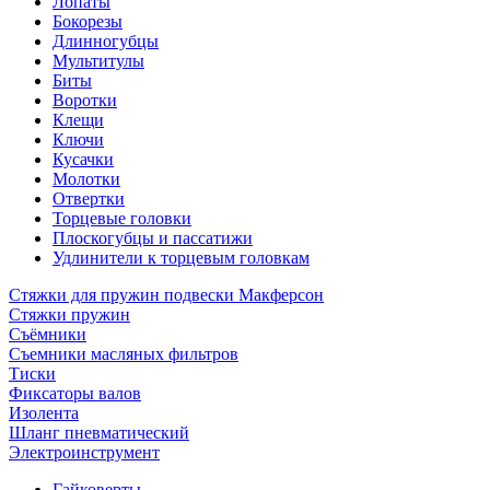
Лопаты
Бокорезы
Длинногубцы
Мультитулы
Биты
Воротки
Клещи
Ключи
Кусачки
Молотки
Отвертки
Торцевые головки
Плоскогубцы и пассатижи
Удлинители к торцевым головкам
Стяжки для пружин подвески Макферсон
Стяжки пружин
Съёмники
Съемники масляных фильтров
Тиски
Фиксаторы валов
Изолента
Шланг пневматический
Электроинструмент
Гайковерты