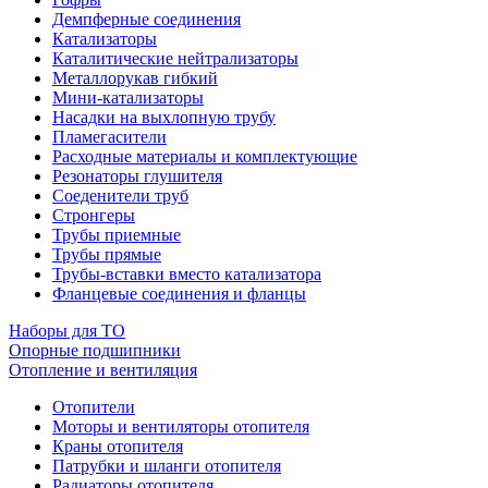
Демпферные соединения
Катализаторы
Каталитические нейтрализаторы
Металлорукав гибкий
Мини-катализаторы
Насадки на выхлопную трубу
Пламегасители
Расходные материалы и комплектующие
Резонаторы глушителя
Соеденители труб
Стронгеры
Трубы приемные
Трубы прямые
Трубы-вставки вместо катализатора
Фланцевые соединения и фланцы
Наборы для ТО
Опорные подшипники
Отопление и вентиляция
Отопители
Моторы и вентиляторы отопителя
Краны отопителя
Патрубки и шланги отопителя
Радиаторы отопителя