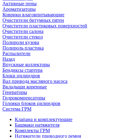
Активные пены
Ароматизаторы
Коврики влаговпитывающие
Очистители битумных пятен
Очистители пластиковых поверхностей
Очистители салона
Очистители стекол
Полироли кузова
Полироль пластика
Распылители
Назад
Впускные коллекторы
Бендиксы стартера
Блоки цилиндров
Вал привода масляного насоса
Вкладыши коренные
Генераторы
Гидрокомпенсаторы
Головки блоков цилиндров
Система ГРМ
Клапана и комплектующие
Башмаки натяжителя
Комплекты ГРМ
Натяжители приводного ремня