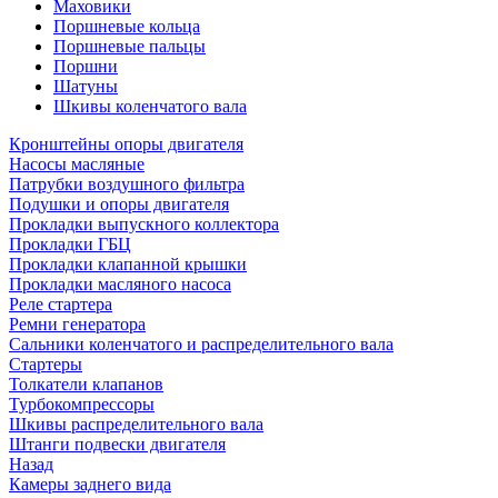
Маховики
Поршневые кольца
Поршневые пальцы
Поршни
Шатуны
Шкивы коленчатого вала
Кронштейны опоры двигателя
Насосы масляные
Патрубки воздушного фильтра
Подушки и опоры двигателя
Прокладки выпускного коллектора
Прокладки ГБЦ
Прокладки клапанной крышки
Прокладки масляного насоса
Реле стартера
Ремни генератора
Сальники коленчатого и распределительного вала
Стартеры
Толкатели клапанов
Турбокомпрессоры
Шкивы распределительного вала
Штанги подвески двигателя
Назад
Камеры заднего вида