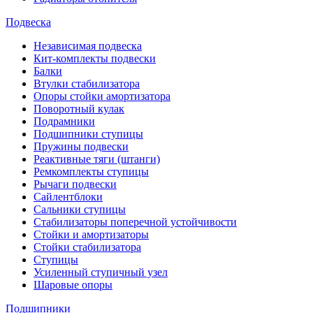
Подвеска
Независимая подвеска
Кит-комплекты подвески
Балки
Втулки стабилизатора
Опоры стойки амортизатора
Поворотный кулак
Подрамники
Подшипники ступицы
Пружины подвески
Реактивные тяги (штанги)
Ремкомплекты ступицы
Рычаги подвески
Сайлентблоки
Сальники ступицы
Стабилизаторы поперечной устойчивости
Стойки и амортизаторы
Стойки стабилизатора
Ступицы
Усиленный ступичный узел
Шаровые опоры
Подшипники