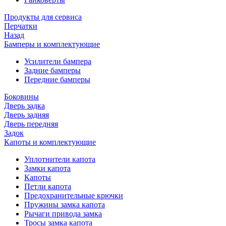
Продукты для сервиса
Перчатки
Назад
Бамперы и комплектующие
Усилители бампера
Задние бамперы
Передние бамперы
Боковины
Дверь задка
Дверь задняя
Дверь передняя
Задок
Капоты и комплектующие
Уплотнители капота
Замки капота
Капоты
Петли капота
Предохранительные крючки
Пружины замка капота
Рычаги привода замка
Тросы замка капота