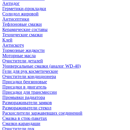
Антидог
Герметики-прокладки
Солидол жировой
Антисептики
Тефлоновые смазки
Керамические составы
Технические смазки
Клей
Антискотч
Тормозные жидкости
Моторные масла
Очистители деталей
Универсальные смазки (аналог WD-40)
Гели для рук косметические
Очистители кондиционера
Присадки бензиновые
Присадки в двигатель
Присадки для трансмиссии
Промывки радиатора
Размораживатели замков
Размораживатели стекол
Раскислители заржавевших соединений
Смазка в стик-пакетах
Смазки-карандаши
Очистители рук