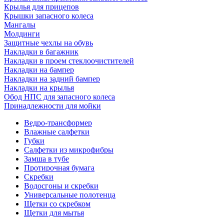
Крылья для прицепов
Крышки запасного колеса
Мангалы
Молдинги
Защитные чехлы на обувь
Накладки в багажник
Накладки в проем стеклоочистителей
Накладки на бампер
Накладки на задний бампер
Накладки на крылья
Обод НПС для запасного колеса
Принадлежности для мойки
Ведро-трансформер
Влажные салфетки
Губки
Салфетки из микрофибры
Замша в тубе
Протирочная бумага
Скребки
Водосгоны и скребки
Универсальные полотенца
Щетки со скребком
Щетки для мытья