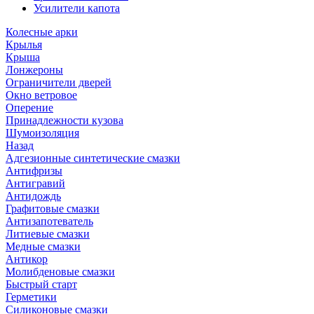
Усилители капота
Колесные арки
Крылья
Крыша
Лонжероны
Ограничители дверей
Окно ветровое
Оперение
Принадлежности кузова
Шумоизоляция
Назад
Адгезионные синтетические смазки
Антифризы
Антигравий
Антидождь
Графитовые смазки
Антизапотеватель
Литиевые смазки
Медные смазки
Антикор
Молибденовые смазки
Быстрый старт
Герметики
Силиконовые смазки