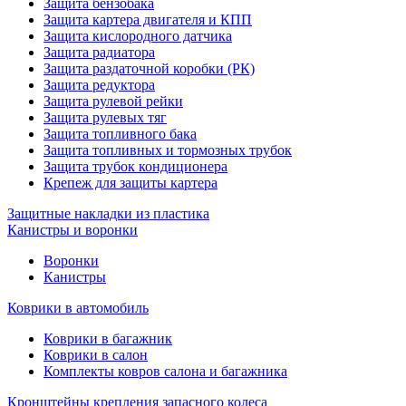
Защита бензобака
Защита картера двигателя и КПП
Защита кислородного датчика
Защита радиатора
Защита раздаточной коробки (РК)
Защита редуктора
Защита рулевой рейки
Защита рулевых тяг
Защита топливного бака
Защита топливных и тормозных трубок
Защита трубок кондиционера
Крепеж для защиты картера
Защитные накладки из пластика
Канистры и воронки
Воронки
Канистры
Коврики в автомобиль
Коврики в багажник
Коврики в салон
Комплекты ковров салона и багажника
Кронштейны крепления запасного колеса