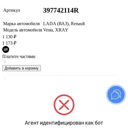
397742114R
Артикул
Марка автомобиля
LADA (ВАЗ), Renault
Модель автомобиля
Vesta, XRAY
1 130
₽
1 173
₽
Платите частями
Добавить в корзину
Используем файлы cookies для корректной работы сайта,
сбора аналитики и улучшения сервиса. Продолжая
пользоваться сайтом, вы соглашаетесь с
политикой
использования файлов cookies
.
Понятно
Агент идентифицирован как бот