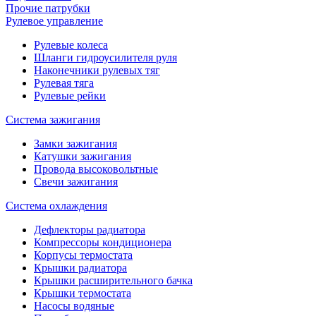
Прочие патрубки
Рулевое управление
Рулевые колеса
Шланги гидроусилителя руля
Наконечники рулевых тяг
Рулевая тяга
Рулевые рейки
Система зажигания
Замки зажигания
Катушки зажигания
Провода высоковольтные
Свечи зажигания
Система охлаждения
Дефлекторы радиатора
Компрессоры кондиционера
Корпусы термостата
Крышки радиатора
Крышки расширительного бачка
Крышки термостата
Насосы водяные