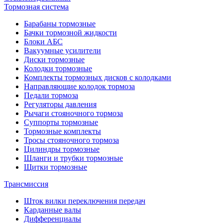
Тормозная система
Барабаны тормозные
Бачки тормозной жидкости
Блоки АБС
Вакуумные усилители
Диски тормозные
Колодки тормозные
Комплекты тормозных дисков с колодками
Направляющие колодок тормоза
Педали тормоза
Регуляторы давления
Рычаги стояночного тормоза
Суппорты тормозные
Тормозные комплекты
Тросы стояночного тормоза
Цилиндры тормозные
Шланги и трубки тормозные
Щитки тормозные
Трансмиссия
Шток вилки переключения передач
Карданные валы
Дифференциалы