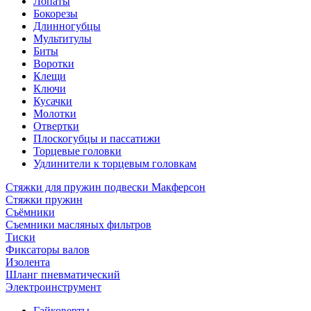
Лопаты
Бокорезы
Длинногубцы
Мультитулы
Биты
Воротки
Клещи
Ключи
Кусачки
Молотки
Отвертки
Плоскогубцы и пассатижи
Торцевые головки
Удлинители к торцевым головкам
Стяжки для пружин подвески Макферсон
Стяжки пружин
Съёмники
Съемники масляных фильтров
Тиски
Фиксаторы валов
Изолента
Шланг пневматический
Электроинструмент
Гайковерты