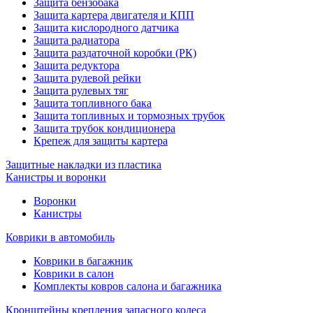
Защита бензобака
Защита картера двигателя и КПП
Защита кислородного датчика
Защита радиатора
Защита раздаточной коробки (РК)
Защита редуктора
Защита рулевой рейки
Защита рулевых тяг
Защита топливного бака
Защита топливных и тормозных трубок
Защита трубок кондиционера
Крепеж для защиты картера
Защитные накладки из пластика
Канистры и воронки
Воронки
Канистры
Коврики в автомобиль
Коврики в багажник
Коврики в салон
Комплекты ковров салона и багажника
Кронштейны крепления запасного колеса