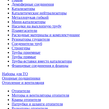
Демпферные соединения
Катализаторы
Каталитические нейтрализаторы
Металлорукав гибкий
Мини-катализаторы
Насадки на выхлопную трубу
Пламегасители
Расходные материалы и комплектующие
Резонаторы глушителя
Соеденители труб
Стронгеры
Трубы приемные
Трубы прямые
Трубы-вставки вместо катализатора
Фланцевые соединения и фланцы
Наборы для ТО
Опорные подшипники
Отопление и вентиляция
Отопители
Моторы и вентиляторы отопителя
Краны отопителя
Патрубки и шланги отопителя
Радиаторы отопителя