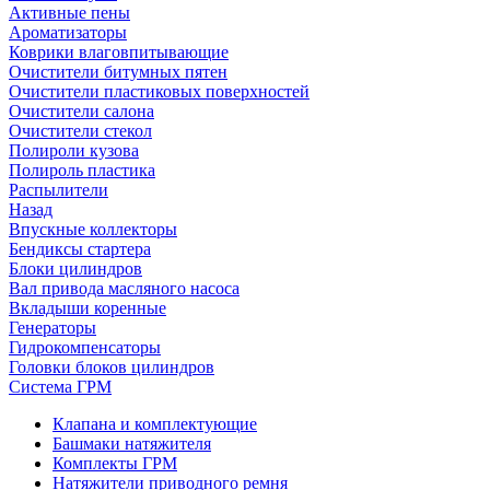
Активные пены
Ароматизаторы
Коврики влаговпитывающие
Очистители битумных пятен
Очистители пластиковых поверхностей
Очистители салона
Очистители стекол
Полироли кузова
Полироль пластика
Распылители
Назад
Впускные коллекторы
Бендиксы стартера
Блоки цилиндров
Вал привода масляного насоса
Вкладыши коренные
Генераторы
Гидрокомпенсаторы
Головки блоков цилиндров
Система ГРМ
Клапана и комплектующие
Башмаки натяжителя
Комплекты ГРМ
Натяжители приводного ремня