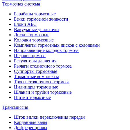
Тормозная система
Барабаны тормозные
Бачки тормозной жидкости
Блоки АБС
Вакуумные усилители
Диски тормозные
Колодки тормозные
Комплекты тормозных дисков с колодками
Направляющие колодок тормоза
Педали тормоза
Регуляторы давления
Рычаги стояночного тормоза
Суппорты тормозные
Тормозные комплекты
Тросы стояночного тормоза
Цилиндры тормозные
Шланги и трубки тормозные
Щитки тормозные
Трансмиссия
Шток вилки переключения передач
Карданные валы
Дифференциалы