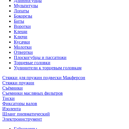
Длинногубцы
Мультитулы
Лопаты
Бокорезы
Биты
Воротки
Клещи
Ключи
Кусачки
Молотки
Отвертки
Плоскогубцы и пассатижи
Торцевые головки
Удлинители к торцевым головкам
Стяжки для пружин подвески Макферсон
Стяжки пружин
Съёмники
Съемники масляных фильтров
Тиски
Фиксаторы валов
Изолента
Шланг пневматический
Электроинструмент
Гайковерты