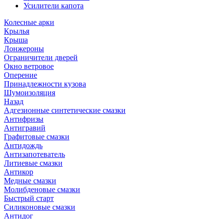
Усилители капота
Колесные арки
Крылья
Крыша
Лонжероны
Ограничители дверей
Окно ветровое
Оперение
Принадлежности кузова
Шумоизоляция
Назад
Адгезионные синтетические смазки
Антифризы
Антигравий
Графитовые смазки
Антидождь
Антизапотеватель
Литиевые смазки
Антикор
Медные смазки
Молибденовые смазки
Быстрый старт
Силиконовые смазки
Антидог