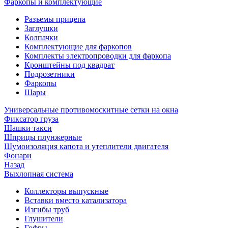
Фаркопы и комплектующие
Разъемы прицепа
Заглушки
Колпачки
Комплектующие для фаркопов
Комплекты электропроводки для фаркопа
Кронштейны под квадрат
Подрозетники
Фаркопы
Шары
Универсальные противомоскитные сетки на окна
Фиксатор груза
Шашки такси
Шприцы плунжерные
Шумоизоляция капота и утеплители двигателя
Фонари
Назад
Выхлопная система
Коллекторы выпускные
Вставки вместо катализатора
Изгибы труб
Глушители
Гофры