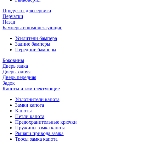
Продукты для сервиса
Перчатки
Назад
Бамперы и комплектующие
Усилители бампера
Задние бамперы
Передние бамперы
Боковины
Дверь задка
Дверь задняя
Дверь передняя
Задок
Капоты и комплектующие
Уплотнители капота
Замки капота
Капоты
Петли капота
Предохранительные крючки
Пружины замка капота
Рычаги привода замка
Тросы замка капота