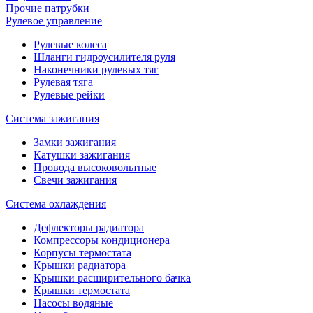
Прочие патрубки
Рулевое управление
Рулевые колеса
Шланги гидроусилителя руля
Наконечники рулевых тяг
Рулевая тяга
Рулевые рейки
Система зажигания
Замки зажигания
Катушки зажигания
Провода высоковольтные
Свечи зажигания
Система охлаждения
Дефлекторы радиатора
Компрессоры кондиционера
Корпусы термостата
Крышки радиатора
Крышки расширительного бачка
Крышки термостата
Насосы водяные