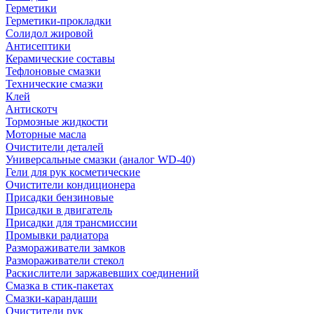
Герметики
Герметики-прокладки
Солидол жировой
Антисептики
Керамические составы
Тефлоновые смазки
Технические смазки
Клей
Антискотч
Тормозные жидкости
Моторные масла
Очистители деталей
Универсальные смазки (аналог WD-40)
Гели для рук косметические
Очистители кондиционера
Присадки бензиновые
Присадки в двигатель
Присадки для трансмиссии
Промывки радиатора
Размораживатели замков
Размораживатели стекол
Раскислители заржавевших соединений
Смазка в стик-пакетах
Смазки-карандаши
Очистители рук