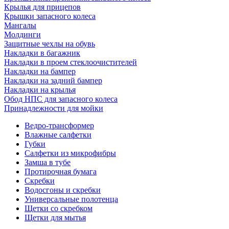
Крылья для прицепов
Крышки запасного колеса
Мангалы
Молдинги
Защитные чехлы на обувь
Накладки в багажник
Накладки в проем стеклоочистителей
Накладки на бампер
Накладки на задний бампер
Накладки на крылья
Обод НПС для запасного колеса
Принадлежности для мойки
Ведро-трансформер
Влажные салфетки
Губки
Салфетки из микрофибры
Замша в тубе
Протирочная бумага
Скребки
Водосгоны и скребки
Универсальные полотенца
Щетки со скребком
Щетки для мытья