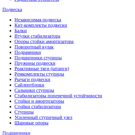
Подвеска
Независимая подвеска
Кит-комплекты подвески
Балки
Втулки стабилизатора
Опоры стойки амортизатора
Поворотный кулак
Подрамники
Подшипники ступицы
Пружины подвески
Реактивные тяги (штанги)
Ремкомплекты ступицы
Рычаги подвески
Сайлентблоки
Сальники ступицы
Стабилизаторы поперечной устойчивости
Стойки и амортизаторы
Стойки стабилизатора
Ступицы
Усиленный ступичный узел
Шаровые опоры
Подшипники