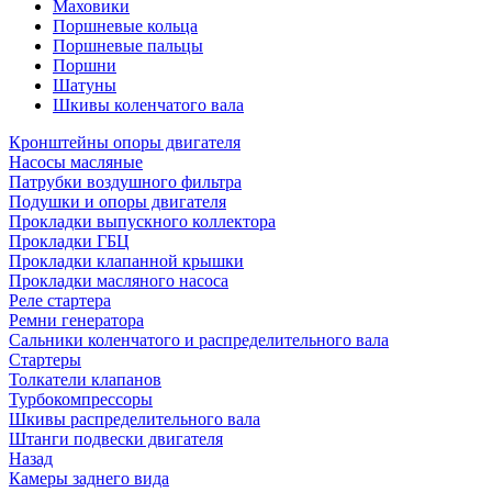
Маховики
Поршневые кольца
Поршневые пальцы
Поршни
Шатуны
Шкивы коленчатого вала
Кронштейны опоры двигателя
Насосы масляные
Патрубки воздушного фильтра
Подушки и опоры двигателя
Прокладки выпускного коллектора
Прокладки ГБЦ
Прокладки клапанной крышки
Прокладки масляного насоса
Реле стартера
Ремни генератора
Сальники коленчатого и распределительного вала
Стартеры
Толкатели клапанов
Турбокомпрессоры
Шкивы распределительного вала
Штанги подвески двигателя
Назад
Камеры заднего вида