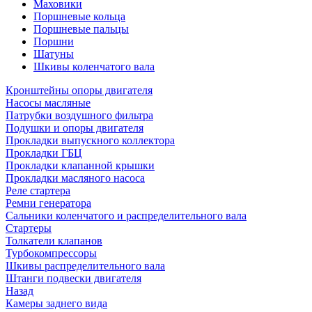
Маховики
Поршневые кольца
Поршневые пальцы
Поршни
Шатуны
Шкивы коленчатого вала
Кронштейны опоры двигателя
Насосы масляные
Патрубки воздушного фильтра
Подушки и опоры двигателя
Прокладки выпускного коллектора
Прокладки ГБЦ
Прокладки клапанной крышки
Прокладки масляного насоса
Реле стартера
Ремни генератора
Сальники коленчатого и распределительного вала
Стартеры
Толкатели клапанов
Турбокомпрессоры
Шкивы распределительного вала
Штанги подвески двигателя
Назад
Камеры заднего вида