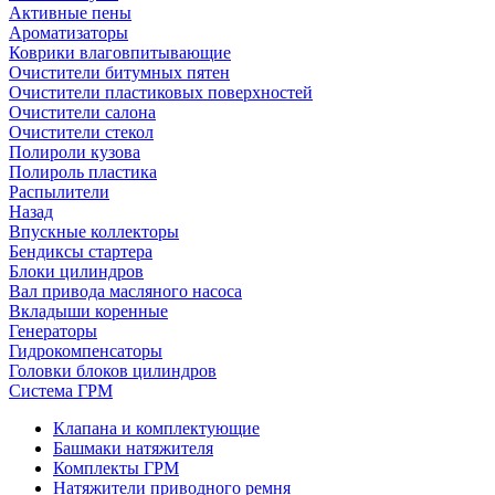
Активные пены
Ароматизаторы
Коврики влаговпитывающие
Очистители битумных пятен
Очистители пластиковых поверхностей
Очистители салона
Очистители стекол
Полироли кузова
Полироль пластика
Распылители
Назад
Впускные коллекторы
Бендиксы стартера
Блоки цилиндров
Вал привода масляного насоса
Вкладыши коренные
Генераторы
Гидрокомпенсаторы
Головки блоков цилиндров
Система ГРМ
Клапана и комплектующие
Башмаки натяжителя
Комплекты ГРМ
Натяжители приводного ремня