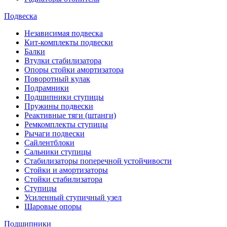
Подвеска
Независимая подвеска
Кит-комплекты подвески
Балки
Втулки стабилизатора
Опоры стойки амортизатора
Поворотный кулак
Подрамники
Подшипники ступицы
Пружины подвески
Реактивные тяги (штанги)
Ремкомплекты ступицы
Рычаги подвески
Сайлентблоки
Сальники ступицы
Стабилизаторы поперечной устойчивости
Стойки и амортизаторы
Стойки стабилизатора
Ступицы
Усиленный ступичный узел
Шаровые опоры
Подшипники