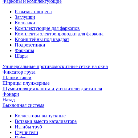
Фаркопы и комплектующие
Разъемы прицепа
Заглушки
Колпачки
Комплектующие для фаркопов
Комплекты электропроводки для фаркопа
Кронштейны под квадрат
Подрозетники
Фаркопы
Шары
Универсальные противомоскитные сетки на окна
Фиксатор груза
Шашки такси
Шприцы плунжерные
Шумоизоляция капота и утеплители двигателя
Фонари
Назад
Выхлопная система
Коллекторы выпускные
Вставки вместо катализатора
Изгибы труб
Глушители
Гофры