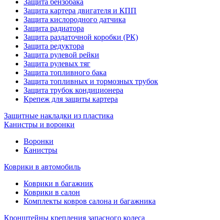
Защита бензобака
Защита картера двигателя и КПП
Защита кислородного датчика
Защита радиатора
Защита раздаточной коробки (РК)
Защита редуктора
Защита рулевой рейки
Защита рулевых тяг
Защита топливного бака
Защита топливных и тормозных трубок
Защита трубок кондиционера
Крепеж для защиты картера
Защитные накладки из пластика
Канистры и воронки
Воронки
Канистры
Коврики в автомобиль
Коврики в багажник
Коврики в салон
Комплекты ковров салона и багажника
Кронштейны крепления запасного колеса