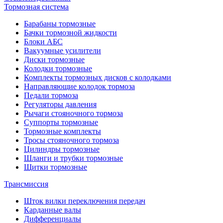
Тормозная система
Барабаны тормозные
Бачки тормозной жидкости
Блоки АБС
Вакуумные усилители
Диски тормозные
Колодки тормозные
Комплекты тормозных дисков с колодками
Направляющие колодок тормоза
Педали тормоза
Регуляторы давления
Рычаги стояночного тормоза
Суппорты тормозные
Тормозные комплекты
Тросы стояночного тормоза
Цилиндры тормозные
Шланги и трубки тормозные
Щитки тормозные
Трансмиссия
Шток вилки переключения передач
Карданные валы
Дифференциалы