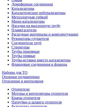
Демпферные соединения
Катализаторы
Каталитические нейтрализаторы
Металлорукав гибкий
Мини-катализаторы
Насадки на выхлопную трубу
Пламегасители
Расходные материалы и комплектующие
Резонаторы глушителя
Соеденители труб
Стронгеры
Трубы приемные
Трубы прямые
Трубы-вставки вместо катализатора
Фланцевые соединения и фланцы
Наборы для ТО
Опорные подшипники
Отопление и вентиляция
Отопители
Моторы и вентиляторы отопителя
Краны отопителя
Патрубки и шланги отопителя
Радиаторы отопителя