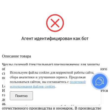
Агент идентифицирован как бот
Описание товара
Чехлы сидений (текстильные) предназначены для защиты
обивки сидений от загрязнений и придания индивидуального
Используем файлы cookies для корректной работы сайта,
стиля салону автовладельца. Изготовлены из тканей и
сбора аналитики и улучшения сервиса. Продолжая
поролона высокой плотности.
пользоваться сайтом, вы соглашаетесь с
политикой
LeCar — это официальный российский бренд АО «Лада-
использования файлов cookies
.
Имидж» (дочернего предприятия АвтоВАЗ), который является
гарантом качества, надежности и безопасности каждой
Понятно
детали. Компания специализируется на производстве
автозапчастей, автохимии и аксессуаров для автомобилей
отечественного производства и иномарок. В производстве