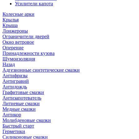
Усилители капота
Колесные арки
Крылья
Крыша
Лонжероны
Ограничители дверей
Окно ветровое
Оперение
Принадлежности кузова
Шумоизоляция
Назад
Адгезионные синтетические смазки
Антифризы
Антигравий
Антидождь
Графитовые смазки
Антизапотеватель
Литиевые смазки
Медные смазки
Антикор
Молибденовые смазки
Быстрый старт
Герметики
Силиконовые смазки