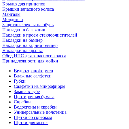
Крылья для прицепов
Крышки запасного колеса
Мангалы
Молдинги
Защитные чехлы на обувь
Накладки в багажник
Накладки в проем стеклоочистителей
Накладки на бампер
Накладки на задний бампер
Накладки на крылья
Обод НПС для запасного колеса
Принадлежности для мойки
Ведро-трансформер
Влажные салфетки
Губки
Салфетки из микрофибры
Замша в тубе
Протирочная бумага
Скребки
Водосгоны и скребки
Универсальные полотенца
Щетки со скребком
Щетки для мытья