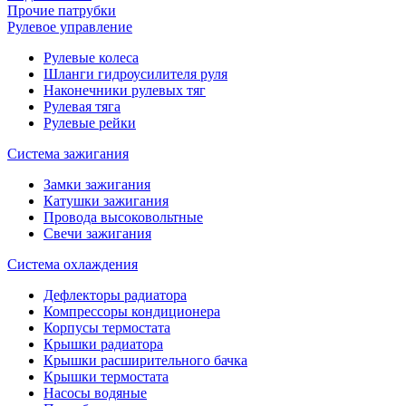
Прочие патрубки
Рулевое управление
Рулевые колеса
Шланги гидроусилителя руля
Наконечники рулевых тяг
Рулевая тяга
Рулевые рейки
Система зажигания
Замки зажигания
Катушки зажигания
Провода высоковольтные
Свечи зажигания
Система охлаждения
Дефлекторы радиатора
Компрессоры кондиционера
Корпусы термостата
Крышки радиатора
Крышки расширительного бачка
Крышки термостата
Насосы водяные