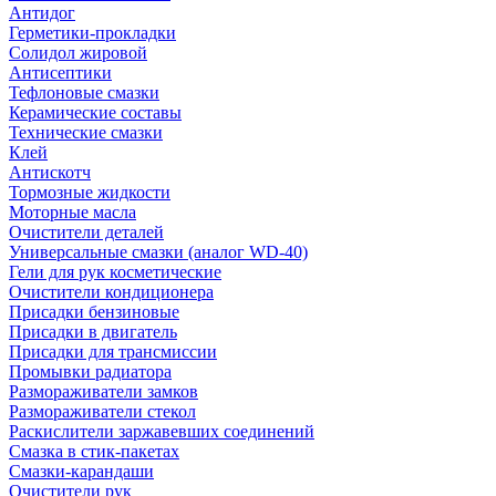
Антидог
Герметики-прокладки
Солидол жировой
Антисептики
Тефлоновые смазки
Керамические составы
Технические смазки
Клей
Антискотч
Тормозные жидкости
Моторные масла
Очистители деталей
Универсальные смазки (аналог WD-40)
Гели для рук косметические
Очистители кондиционера
Присадки бензиновые
Присадки в двигатель
Присадки для трансмиссии
Промывки радиатора
Размораживатели замков
Размораживатели стекол
Раскислители заржавевших соединений
Смазка в стик-пакетах
Смазки-карандаши
Очистители рук