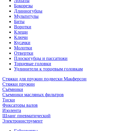
Лопаты
Бокорезы
Длинногубцы
Мультитулы
Биты
Воротки
Клещи
Ключи
Кусачки
Молотки
Отвертки
Плоскогубцы и пассатижи
Торцевые головки
Удлинители к торцевым головкам
Стяжки для пружин подвески Макферсон
Стяжки пружин
Съёмники
Съемники масляных фильтров
Тиски
Фиксаторы валов
Изолента
Шланг пневматический
Электроинструмент
Гайковерты