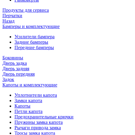
Продукты для сервиса
Перчатки
Назад
Бамперы и комплектующие
Усилители бампера
Задние бамперы
Передние бамперы
Боковины
Дверь задка
Дверь задняя
Дверь передняя
Задок
Капоты и комплектующие
Уплотнители капота
Замки капота
Капоты
Петли капота
Предохранительные крючки
Пружины замка капота
Рычаги привода замка
Тросы замка капота