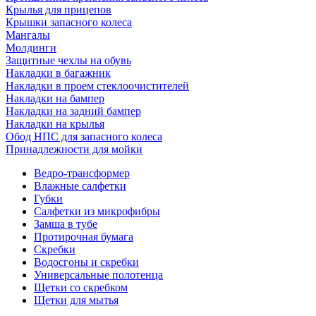
Крылья для прицепов
Крышки запасного колеса
Мангалы
Молдинги
Защитные чехлы на обувь
Накладки в багажник
Накладки в проем стеклоочистителей
Накладки на бампер
Накладки на задний бампер
Накладки на крылья
Обод НПС для запасного колеса
Принадлежности для мойки
Ведро-трансформер
Влажные салфетки
Губки
Салфетки из микрофибры
Замша в тубе
Протирочная бумага
Скребки
Водосгоны и скребки
Универсальные полотенца
Щетки со скребком
Щетки для мытья