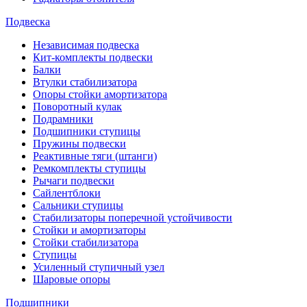
Подвеска
Независимая подвеска
Кит-комплекты подвески
Балки
Втулки стабилизатора
Опоры стойки амортизатора
Поворотный кулак
Подрамники
Подшипники ступицы
Пружины подвески
Реактивные тяги (штанги)
Ремкомплекты ступицы
Рычаги подвески
Сайлентблоки
Сальники ступицы
Стабилизаторы поперечной устойчивости
Стойки и амортизаторы
Стойки стабилизатора
Ступицы
Усиленный ступичный узел
Шаровые опоры
Подшипники