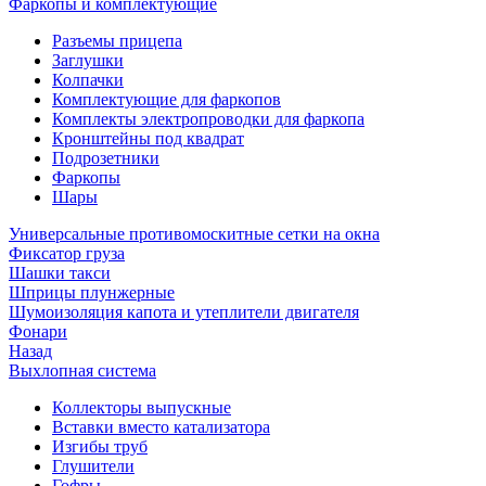
Фаркопы и комплектующие
Разъемы прицепа
Заглушки
Колпачки
Комплектующие для фаркопов
Комплекты электропроводки для фаркопа
Кронштейны под квадрат
Подрозетники
Фаркопы
Шары
Универсальные противомоскитные сетки на окна
Фиксатор груза
Шашки такси
Шприцы плунжерные
Шумоизоляция капота и утеплители двигателя
Фонари
Назад
Выхлопная система
Коллекторы выпускные
Вставки вместо катализатора
Изгибы труб
Глушители
Гофры