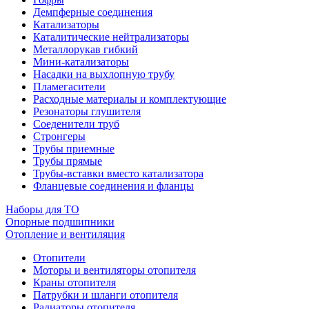
Демпферные соединения
Катализаторы
Каталитические нейтрализаторы
Металлорукав гибкий
Мини-катализаторы
Насадки на выхлопную трубу
Пламегасители
Расходные материалы и комплектующие
Резонаторы глушителя
Соеденители труб
Стронгеры
Трубы приемные
Трубы прямые
Трубы-вставки вместо катализатора
Фланцевые соединения и фланцы
Наборы для ТО
Опорные подшипники
Отопление и вентиляция
Отопители
Моторы и вентиляторы отопителя
Краны отопителя
Патрубки и шланги отопителя
Радиаторы отопителя