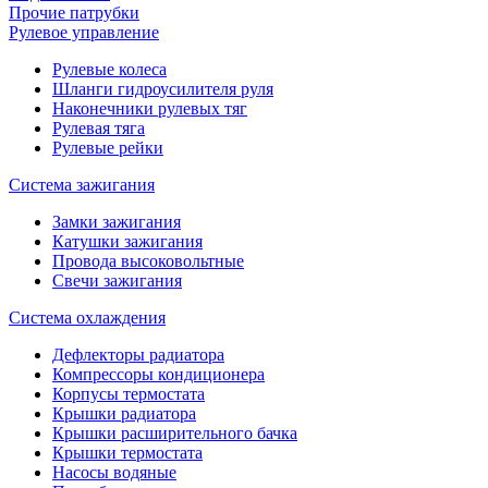
Прочие патрубки
Рулевое управление
Рулевые колеса
Шланги гидроусилителя руля
Наконечники рулевых тяг
Рулевая тяга
Рулевые рейки
Система зажигания
Замки зажигания
Катушки зажигания
Провода высоковольтные
Свечи зажигания
Система охлаждения
Дефлекторы радиатора
Компрессоры кондиционера
Корпусы термостата
Крышки радиатора
Крышки расширительного бачка
Крышки термостата
Насосы водяные