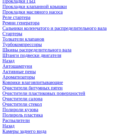
Прокладки ГБЦ
Прокладки клапанной крышки
Прокладки масляного насоса
Реле стартера
Ремни генератора
Сальники коленчатого и распределительного вала
Стартеры
Толкатели клапанов
Турбокомпрессоры
Шкивы распределительного вала
Штанги подвески двигателя
Назад
Автошампуни
Активные пены
Ароматизаторы
Коврики влаговпитывающие
Очистители битумных пятен
Очистители пластиковых поверхностей
Очистители салона
Очистители стекол
Полироли кузова
Полироль пластика
Распылители
Назад
Камеры заднего вида