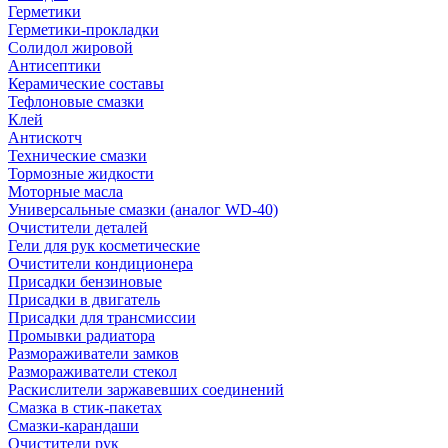
Герметики
Герметики-прокладки
Солидол жировой
Антисептики
Керамические составы
Тефлоновые смазки
Клей
Антискотч
Технические смазки
Тормозные жидкости
Моторные масла
Универсальные смазки (аналог WD-40)
Очистители деталей
Гели для рук косметические
Очистители кондиционера
Присадки бензиновые
Присадки в двигатель
Присадки для трансмиссии
Промывки радиатора
Размораживатели замков
Размораживатели стекол
Раскислители заржавевших соединений
Смазка в стик-пакетах
Смазки-карандаши
Очистители рук