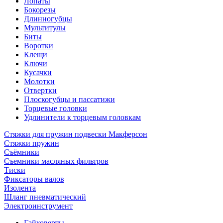
Лопаты
Бокорезы
Длинногубцы
Мультитулы
Биты
Воротки
Клещи
Ключи
Кусачки
Молотки
Отвертки
Плоскогубцы и пассатижи
Торцевые головки
Удлинители к торцевым головкам
Стяжки для пружин подвески Макферсон
Стяжки пружин
Съёмники
Съемники масляных фильтров
Тиски
Фиксаторы валов
Изолента
Шланг пневматический
Электроинструмент
Гайковерты