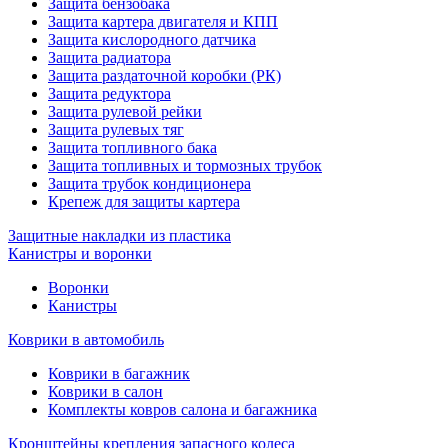
Защита бензобака
Защита картера двигателя и КПП
Защита кислородного датчика
Защита радиатора
Защита раздаточной коробки (РК)
Защита редуктора
Защита рулевой рейки
Защита рулевых тяг
Защита топливного бака
Защита топливных и тормозных трубок
Защита трубок кондиционера
Крепеж для защиты картера
Защитные накладки из пластика
Канистры и воронки
Воронки
Канистры
Коврики в автомобиль
Коврики в багажник
Коврики в салон
Комплекты ковров салона и багажника
Кронштейны крепления запасного колеса