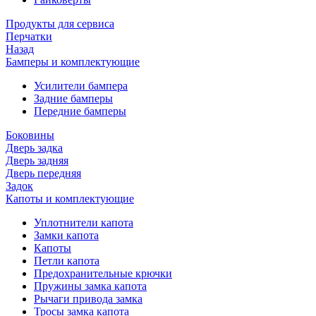
Продукты для сервиса
Перчатки
Назад
Бамперы и комплектующие
Усилители бампера
Задние бамперы
Передние бамперы
Боковины
Дверь задка
Дверь задняя
Дверь передняя
Задок
Капоты и комплектующие
Уплотнители капота
Замки капота
Капоты
Петли капота
Предохранительные крючки
Пружины замка капота
Рычаги привода замка
Тросы замка капота