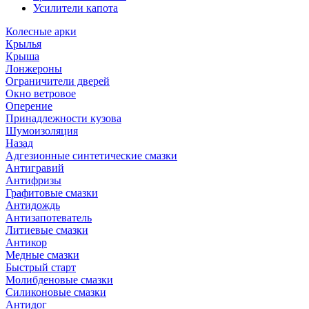
Усилители капота
Колесные арки
Крылья
Крыша
Лонжероны
Ограничители дверей
Окно ветровое
Оперение
Принадлежности кузова
Шумоизоляция
Назад
Адгезионные синтетические смазки
Антигравий
Антифризы
Графитовые смазки
Антидождь
Антизапотеватель
Литиевые смазки
Антикор
Медные смазки
Быстрый старт
Молибденовые смазки
Силиконовые смазки
Антидог