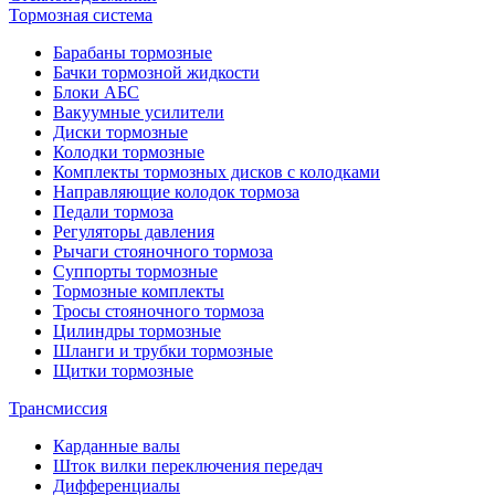
Тормозная система
Барабаны тормозные
Бачки тормозной жидкости
Блоки АБС
Вакуумные усилители
Диски тормозные
Колодки тормозные
Комплекты тормозных дисков с колодками
Направляющие колодок тормоза
Педали тормоза
Регуляторы давления
Рычаги стояночного тормоза
Суппорты тормозные
Тормозные комплекты
Тросы стояночного тормоза
Цилиндры тормозные
Шланги и трубки тормозные
Щитки тормозные
Трансмиссия
Карданные валы
Шток вилки переключения передач
Дифференциалы