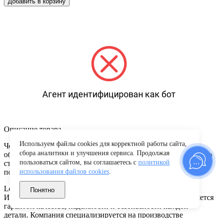
Добавить в корзину
Агент идентифицирован как бот
Описание товара
Используем файлы cookies для корректной работы сайта,
Чехлы сидений (текстильные) предназначены для защиты
сбора аналитики и улучшения сервиса. Продолжая
обивки сидений от загрязнений и придания индивидуального
пользоваться сайтом, вы соглашаетесь с
политикой
стиля салону автовладельца. Изготовлены из тканей и
поролона высокой плотности.
использования файлов cookies
.
LeCar — это официальный российский бренд АО «Лада-
Понятно
Имидж» (дочернего предприятия АвтоВАЗ), который является
гарантом качества, надежности и безопасности каждой
детали. Компания специализируется на производстве