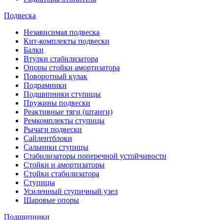
Подвеска
Независимая подвеска
Кит-комплекты подвески
Балки
Втулки стабилизатора
Опоры стойки амортизатора
Поворотный кулак
Подрамники
Подшипники ступицы
Пружины подвески
Реактивные тяги (штанги)
Ремкомплекты ступицы
Рычаги подвески
Сайлентблоки
Сальники ступицы
Стабилизаторы поперечной устойчивости
Стойки и амортизаторы
Стойки стабилизатора
Ступицы
Усиленный ступичный узел
Шаровые опоры
Подшипники