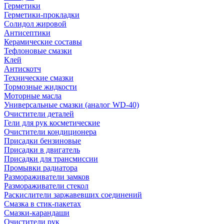
Герметики
Герметики-прокладки
Солидол жировой
Антисептики
Керамические составы
Тефлоновые смазки
Клей
Антискотч
Технические смазки
Тормозные жидкости
Моторные масла
Универсальные смазки (аналог WD-40)
Очистители деталей
Гели для рук косметические
Очистители кондиционера
Присадки бензиновые
Присадки в двигатель
Присадки для трансмиссии
Промывки радиатора
Размораживатели замков
Размораживатели стекол
Раскислители заржавевших соединений
Смазка в стик-пакетах
Смазки-карандаши
Очистители рук