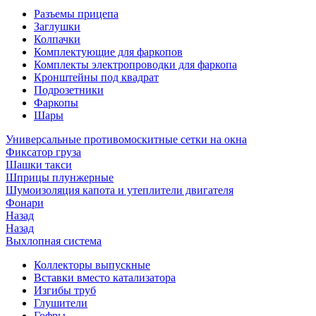
Разъемы прицепа
Заглушки
Колпачки
Комплектующие для фаркопов
Комплекты электропроводки для фаркопа
Кронштейны под квадрат
Подрозетники
Фаркопы
Шары
Универсальные противомоскитные сетки на окна
Фиксатор груза
Шашки такси
Шприцы плунжерные
Шумоизоляция капота и утеплители двигателя
Фонари
Назад
Назад
Выхлопная система
Коллекторы выпускные
Вставки вместо катализатора
Изгибы труб
Глушители
Гофры