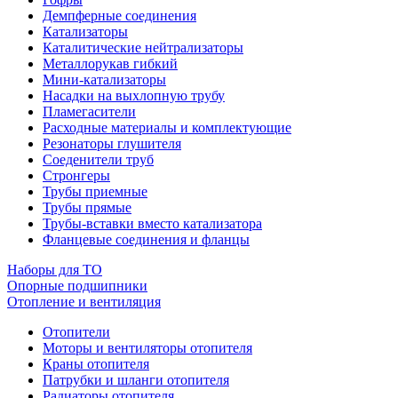
Демпферные соединения
Катализаторы
Каталитические нейтрализаторы
Металлорукав гибкий
Мини-катализаторы
Насадки на выхлопную трубу
Пламегасители
Расходные материалы и комплектующие
Резонаторы глушителя
Соеденители труб
Стронгеры
Трубы приемные
Трубы прямые
Трубы-вставки вместо катализатора
Фланцевые соединения и фланцы
Наборы для ТО
Опорные подшипники
Отопление и вентиляция
Отопители
Моторы и вентиляторы отопителя
Краны отопителя
Патрубки и шланги отопителя
Радиаторы отопителя