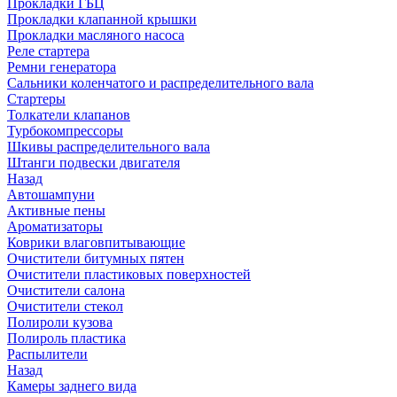
Прокладки ГБЦ
Прокладки клапанной крышки
Прокладки масляного насоса
Реле стартера
Ремни генератора
Сальники коленчатого и распределительного вала
Стартеры
Толкатели клапанов
Турбокомпрессоры
Шкивы распределительного вала
Штанги подвески двигателя
Назад
Автошампуни
Активные пены
Ароматизаторы
Коврики влаговпитывающие
Очистители битумных пятен
Очистители пластиковых поверхностей
Очистители салона
Очистители стекол
Полироли кузова
Полироль пластика
Распылители
Назад
Камеры заднего вида