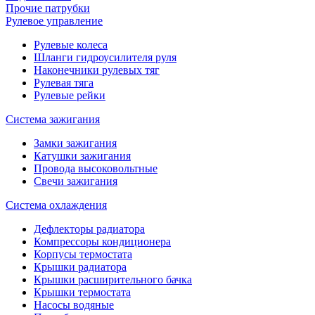
Прочие патрубки
Рулевое управление
Рулевые колеса
Шланги гидроусилителя руля
Наконечники рулевых тяг
Рулевая тяга
Рулевые рейки
Система зажигания
Замки зажигания
Катушки зажигания
Провода высоковольтные
Свечи зажигания
Система охлаждения
Дефлекторы радиатора
Компрессоры кондиционера
Корпусы термостата
Крышки радиатора
Крышки расширительного бачка
Крышки термостата
Насосы водяные