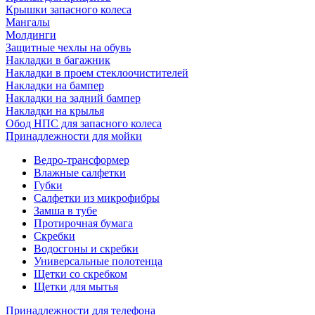
Крышки запасного колеса
Мангалы
Молдинги
Защитные чехлы на обувь
Накладки в багажник
Накладки в проем стеклоочистителей
Накладки на бампер
Накладки на задний бампер
Накладки на крылья
Обод НПС для запасного колеса
Принадлежности для мойки
Ведро-трансформер
Влажные салфетки
Губки
Салфетки из микрофибры
Замша в тубе
Протирочная бумага
Скребки
Водосгоны и скребки
Универсальные полотенца
Щетки со скребком
Щетки для мытья
Принадлежности для телефона