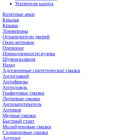
Усилители капота
Колесные арки
Крылья
Крыша
Лонжероны
Ограничители дверей
Окно ветровое
Оперение
Принадлежности кузова
Шумоизоляция
Назад
Адгезионные синтетические смазки
Антигравий
Антифризы
Антидождь
Графитовые смазки
Литиевые смазки
Антизапотеватель
Антикор
Медные смазки
Быстрый старт
Молибденовые смазки
Силиконовые смазки
Антидог