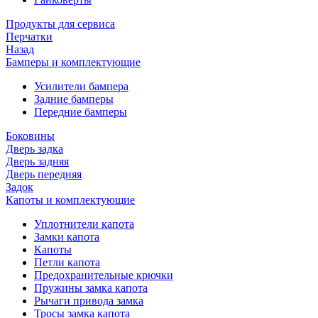
Продукты для сервиса
Перчатки
Назад
Бамперы и комплектующие
Усилители бампера
Задние бамперы
Передние бамперы
Боковины
Дверь задка
Дверь задняя
Дверь передняя
Задок
Капоты и комплектующие
Уплотнители капота
Замки капота
Капоты
Петли капота
Предохранительные крючки
Пружины замка капота
Рычаги привода замка
Тросы замка капота