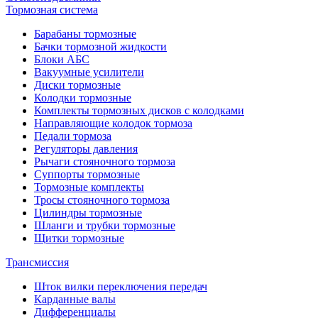
Тормозная система
Барабаны тормозные
Бачки тормозной жидкости
Блоки АБС
Вакуумные усилители
Диски тормозные
Колодки тормозные
Комплекты тормозных дисков с колодками
Направляющие колодок тормоза
Педали тормоза
Регуляторы давления
Рычаги стояночного тормоза
Суппорты тормозные
Тормозные комплекты
Тросы стояночного тормоза
Цилиндры тормозные
Шланги и трубки тормозные
Щитки тормозные
Трансмиссия
Шток вилки переключения передач
Карданные валы
Дифференциалы