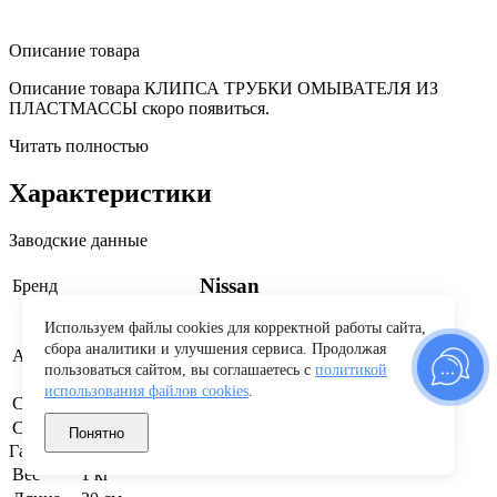
Описание товара
Описание товара КЛИПСА ТРУБКИ ОМЫВАТЕЛЯ ИЗ
ПЛАСТМАССЫ скоро появиться.
Читать полностью
Характеристики
Заводские данные
Nissan
Бренд
Используем файлы cookies для корректной работы сайта,
сбора аналитики и улучшения сервиса. Продолжая
C2894530Y10
Артикул производителя
пользоваться сайтом, вы соглашаетесь с
политикой
использования файлов cookies
.
Страна бренда
Япония
Страна производства
Россия
Понятно
Габариты и вес
Вес
1 кг