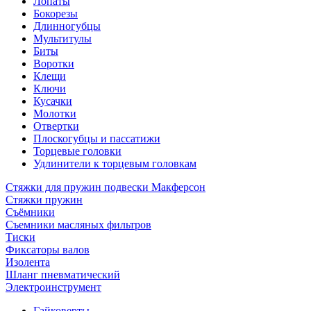
Лопаты
Бокорезы
Длинногубцы
Мультитулы
Биты
Воротки
Клещи
Ключи
Кусачки
Молотки
Отвертки
Плоскогубцы и пассатижи
Торцевые головки
Удлинители к торцевым головкам
Стяжки для пружин подвески Макферсон
Стяжки пружин
Съёмники
Съемники масляных фильтров
Тиски
Фиксаторы валов
Изолента
Шланг пневматический
Электроинструмент
Гайковерты