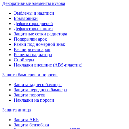
Декоративные элементы кузова
Эмблемы и надписи
Брызговики
Дефлекторы дверей
Дефлекторы капота
Защитные сетки радиатора
Подкрылки арок
Рамки под номерной знак
Расширители арок
Решетки радиатора
Спойлеры
Накладки внешние (ABS-пластик)
Защита бамперов и порогов
Защита заднего бампера
Защита переднего бампера
Защита порогов
Накладки на пороги
Защита днища
Защита АКБ
Защита бензобака