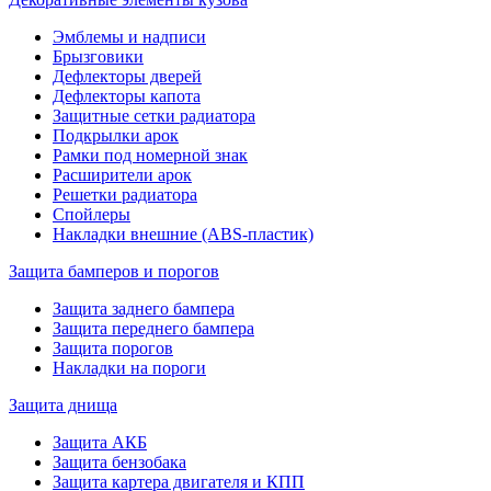
Эмблемы и надписи
Брызговики
Дефлекторы дверей
Дефлекторы капота
Защитные сетки радиатора
Подкрылки арок
Рамки под номерной знак
Расширители арок
Решетки радиатора
Спойлеры
Накладки внешние (ABS-пластик)
Защита бамперов и порогов
Защита заднего бампера
Защита переднего бампера
Защита порогов
Накладки на пороги
Защита днища
Защита АКБ
Защита бензобака
Защита картера двигателя и КПП