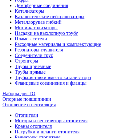
Демпферные соединения
Катализаторы
Каталитические нейтрализаторы
Металлорукав гибкий
Мини-катализаторы
Насадки на выхлопную трубу
Пламегасители
Расходные материалы и комплектующие
Резонаторы глушителя
Соеденители труб
Стронгеры
Трубы приемные
Трубы прямые
Трубы-вставки вместо катализатора
Фланцевые соединения и фланцы
Наборы для ТО
Опорные подшипники
Отопление и вентиляция
Отопители
Моторы и вентиляторы отопителя
Краны отопителя
Патрубки и шланги отопителя
Радиаторы отопителя