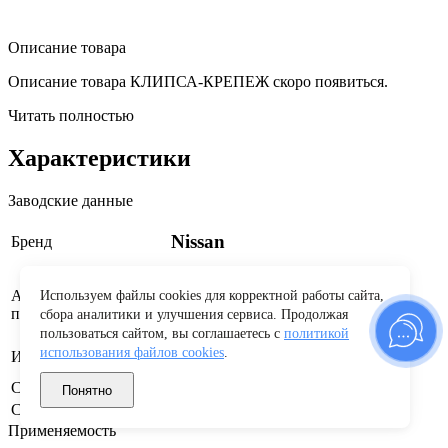
Описание товара
Описание товара КЛИПСА-КРЕПЕЖ скоро появиться.
Читать полностью
Характеристики
Заводские данные
Nissan
Бренд
Артикул
Используем файлы cookies для корректной работы сайта,
80850JK00A
производителя
сбора аналитики и улучшения сервиса. Продолжая
пользоваться сайтом, вы соглашаетесь с
политикой
Автозавод Санкт-Петербург, ООО,
использования файлов cookies
.
Изготовитель
ООО
Страна бренда
Япония
Понятно
Страна производства
Россия
Применяемость