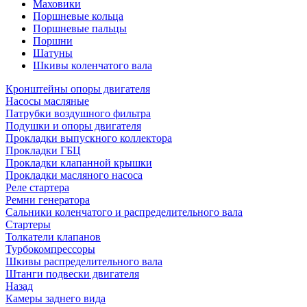
Маховики
Поршневые кольца
Поршневые пальцы
Поршни
Шатуны
Шкивы коленчатого вала
Кронштейны опоры двигателя
Насосы масляные
Патрубки воздушного фильтра
Подушки и опоры двигателя
Прокладки выпускного коллектора
Прокладки ГБЦ
Прокладки клапанной крышки
Прокладки масляного насоса
Реле стартера
Ремни генератора
Сальники коленчатого и распределительного вала
Стартеры
Толкатели клапанов
Турбокомпрессоры
Шкивы распределительного вала
Штанги подвески двигателя
Назад
Камеры заднего вида