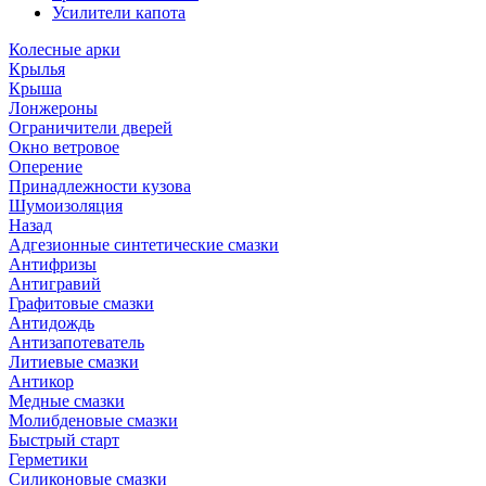
Усилители капота
Колесные арки
Крылья
Крыша
Лонжероны
Ограничители дверей
Окно ветровое
Оперение
Принадлежности кузова
Шумоизоляция
Назад
Адгезионные синтетические смазки
Антифризы
Антигравий
Графитовые смазки
Антидождь
Антизапотеватель
Литиевые смазки
Антикор
Медные смазки
Молибденовые смазки
Быстрый старт
Герметики
Силиконовые смазки