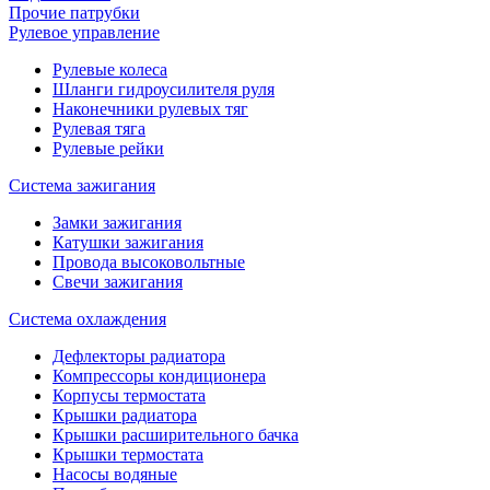
Прочие патрубки
Рулевое управление
Рулевые колеса
Шланги гидроусилителя руля
Наконечники рулевых тяг
Рулевая тяга
Рулевые рейки
Система зажигания
Замки зажигания
Катушки зажигания
Провода высоковольтные
Свечи зажигания
Система охлаждения
Дефлекторы радиатора
Компрессоры кондиционера
Корпусы термостата
Крышки радиатора
Крышки расширительного бачка
Крышки термостата
Насосы водяные