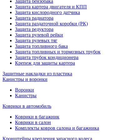
Защита бензобака
Защита картера двигателя и КПП
Защита кислородного датчика
Защита радиатора
Защита раздаточной коробки (РК)
Защита редуктора
Защита рулевой рейки
Защита рулевых тяг
Защита топливного бака
Защита топливных и тормозных трубок
Защита трубок кондиционера
Крепеж для защиты картера
Защитные накладки из пластика
Канистры и воронки
Воронки
Канистры
Коврики в автомобиль
Коврики в багажник
Коврики в салон
Комплекты ковров салона и багажника
Кронштейны крепления запасного колеса