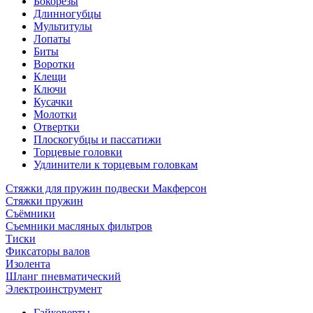
Бокорезы
Длинногубцы
Мультитулы
Лопаты
Биты
Воротки
Клещи
Ключи
Кусачки
Молотки
Отвертки
Плоскогубцы и пассатижи
Торцевые головки
Удлинители к торцевым головкам
Стяжки для пружин подвески Макферсон
Стяжки пружин
Съёмники
Съемники масляных фильтров
Тиски
Фиксаторы валов
Изолента
Шланг пневматический
Электроинструмент
Гайковерты