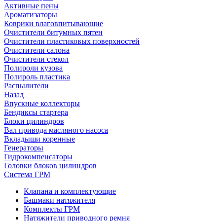
Активные пены
Ароматизаторы
Коврики влаговпитывающие
Очистители битумных пятен
Очистители пластиковых поверхностей
Очистители салона
Очистители стекол
Полироли кузова
Полироль пластика
Распылители
Назад
Впускные коллекторы
Бендиксы стартера
Блоки цилиндров
Вал привода масляного насоса
Вкладыши коренные
Генераторы
Гидрокомпенсаторы
Головки блоков цилиндров
Система ГРМ
Клапана и комплектующие
Башмаки натяжителя
Комплекты ГРМ
Натяжители приводного ремня