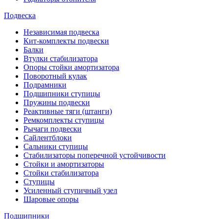
Подвеска
Независимая подвеска
Кит-комплекты подвески
Балки
Втулки стабилизатора
Опоры стойки амортизатора
Поворотный кулак
Подрамники
Подшипники ступицы
Пружины подвески
Реактивные тяги (штанги)
Ремкомплекты ступицы
Рычаги подвески
Сайлентблоки
Сальники ступицы
Стабилизаторы поперечной устойчивости
Стойки и амортизаторы
Стойки стабилизатора
Ступицы
Усиленный ступичный узел
Шаровые опоры
Подшипники