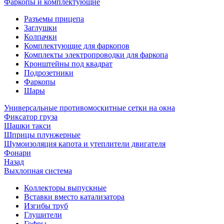
Фаркопы и комплектующие
Разъемы прицепа
Заглушки
Колпачки
Комплектующие для фаркопов
Комплекты электропроводки для фаркопа
Кронштейны под квадрат
Подрозетники
Фаркопы
Шары
Универсальные противомоскитные сетки на окна
Фиксатор груза
Шашки такси
Шприцы плунжерные
Шумоизоляция капота и утеплители двигателя
Фонари
Назад
Выхлопная система
Коллекторы выпускные
Вставки вместо катализатора
Изгибы труб
Глушители
Гофры