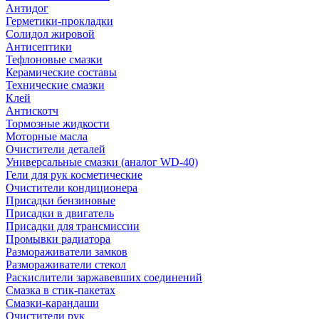
Антидог
Герметики-прокладки
Солидол жировой
Антисептики
Тефлоновые смазки
Керамические составы
Технические смазки
Клей
Антискотч
Тормозные жидкости
Моторные масла
Очистители деталей
Универсальные смазки (аналог WD-40)
Гели для рук косметические
Очистители кондиционера
Присадки бензиновые
Присадки в двигатель
Присадки для трансмиссии
Промывки радиатора
Размораживатели замков
Размораживатели стекол
Раскислители заржавевших соединений
Смазка в стик-пакетах
Смазки-карандаши
Очистители рук