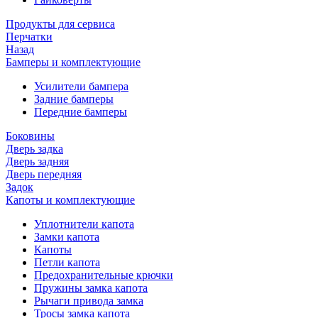
Продукты для сервиса
Перчатки
Назад
Бамперы и комплектующие
Усилители бампера
Задние бамперы
Передние бамперы
Боковины
Дверь задка
Дверь задняя
Дверь передняя
Задок
Капоты и комплектующие
Уплотнители капота
Замки капота
Капоты
Петли капота
Предохранительные крючки
Пружины замка капота
Рычаги привода замка
Тросы замка капота