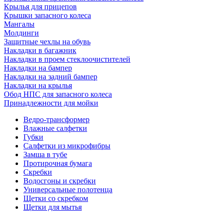
Крылья для прицепов
Крышки запасного колеса
Мангалы
Молдинги
Защитные чехлы на обувь
Накладки в багажник
Накладки в проем стеклоочистителей
Накладки на бампер
Накладки на задний бампер
Накладки на крылья
Обод НПС для запасного колеса
Принадлежности для мойки
Ведро-трансформер
Влажные салфетки
Губки
Салфетки из микрофибры
Замша в тубе
Протирочная бумага
Скребки
Водосгоны и скребки
Универсальные полотенца
Щетки со скребком
Щетки для мытья