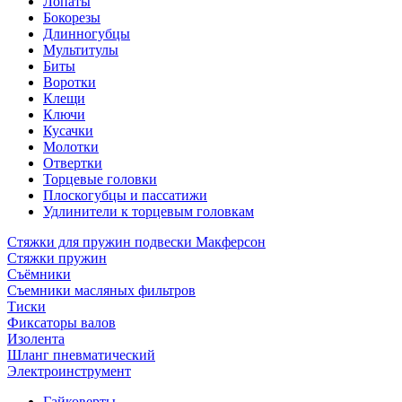
Лопаты
Бокорезы
Длинногубцы
Мультитулы
Биты
Воротки
Клещи
Ключи
Кусачки
Молотки
Отвертки
Торцевые головки
Плоскогубцы и пассатижи
Удлинители к торцевым головкам
Стяжки для пружин подвески Макферсон
Стяжки пружин
Съёмники
Съемники масляных фильтров
Тиски
Фиксаторы валов
Изолента
Шланг пневматический
Электроинструмент
Гайковерты