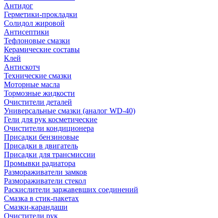
Антидог
Герметики-прокладки
Солидол жировой
Антисептики
Тефлоновые смазки
Керамические составы
Клей
Антискотч
Технические смазки
Моторные масла
Тормозные жидкости
Очистители деталей
Универсальные смазки (аналог WD-40)
Гели для рук косметические
Очистители кондиционера
Присадки бензиновые
Присадки в двигатель
Присадки для трансмиссии
Промывки радиатора
Размораживатели замков
Размораживатели стекол
Раскислители заржавевших соединений
Смазка в стик-пакетах
Смазки-карандаши
Очистители рук