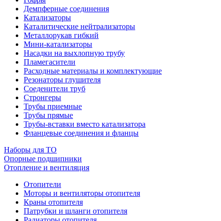
Демпферные соединения
Катализаторы
Каталитические нейтрализаторы
Металлорукав гибкий
Мини-катализаторы
Насадки на выхлопную трубу
Пламегасители
Расходные материалы и комплектующие
Резонаторы глушителя
Соеденители труб
Стронгеры
Трубы приемные
Трубы прямые
Трубы-вставки вместо катализатора
Фланцевые соединения и фланцы
Наборы для ТО
Опорные подшипники
Отопление и вентиляция
Отопители
Моторы и вентиляторы отопителя
Краны отопителя
Патрубки и шланги отопителя
Радиаторы отопителя