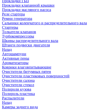
Прокладки ГБЦ
Прокладки клапанной крышки
Прокладки масляного насоса
Реле стартера
Ремни генератора
Сальники коленчатого и распределительного вала
Стартеры
Толкатели клапанов
Турбокомпрессоры
Шкивы распределительного вала
Штанги подвески двигателя
Назад
Автошампуни
Активные пены
Ароматизаторы
Коврики влаговпитывающие
Очистители битумных пятен
Очистители пластиковых поверхностей
Очистители салона
Очистители стекол
Полироли кузова
Полироль пластика
Распылители
Назад
Камеры заднего вида