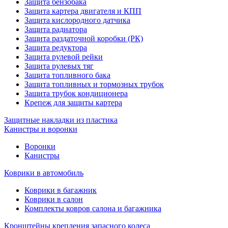
Защита бензобака
Защита картера двигателя и КПП
Защита кислородного датчика
Защита радиатора
Защита раздаточной коробки (РК)
Защита редуктора
Защита рулевой рейки
Защита рулевых тяг
Защита топливного бака
Защита топливных и тормозных трубок
Защита трубок кондиционера
Крепеж для защиты картера
Защитные накладки из пластика
Канистры и воронки
Воронки
Канистры
Коврики в автомобиль
Коврики в багажник
Коврики в салон
Комплекты ковров салона и багажника
Кронштейны крепления запасного колеса