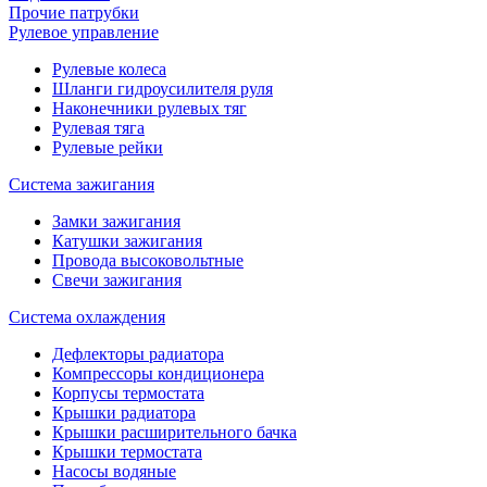
Прочие патрубки
Рулевое управление
Рулевые колеса
Шланги гидроусилителя руля
Наконечники рулевых тяг
Рулевая тяга
Рулевые рейки
Система зажигания
Замки зажигания
Катушки зажигания
Провода высоковольтные
Свечи зажигания
Система охлаждения
Дефлекторы радиатора
Компрессоры кондиционера
Корпусы термостата
Крышки радиатора
Крышки расширительного бачка
Крышки термостата
Насосы водяные