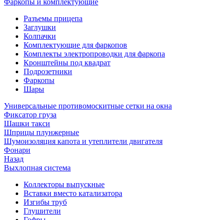
Фаркопы и комплектующие
Разъемы прицепа
Заглушки
Колпачки
Комплектующие для фаркопов
Комплекты электропроводки для фаркопа
Кронштейны под квадрат
Подрозетники
Фаркопы
Шары
Универсальные противомоскитные сетки на окна
Фиксатор груза
Шашки такси
Шприцы плунжерные
Шумоизоляция капота и утеплители двигателя
Фонари
Назад
Выхлопная система
Коллекторы выпускные
Вставки вместо катализатора
Изгибы труб
Глушители
Гофры