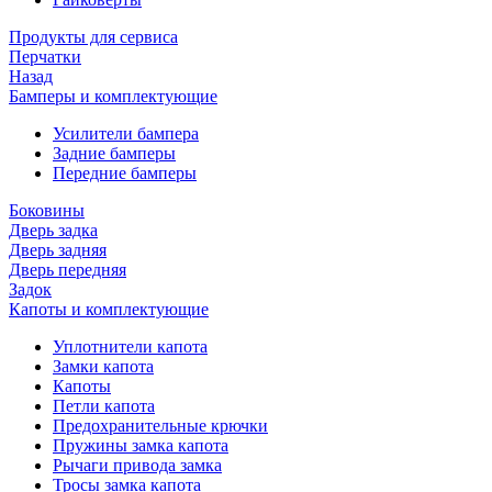
Продукты для сервиса
Перчатки
Назад
Бамперы и комплектующие
Усилители бампера
Задние бамперы
Передние бамперы
Боковины
Дверь задка
Дверь задняя
Дверь передняя
Задок
Капоты и комплектующие
Уплотнители капота
Замки капота
Капоты
Петли капота
Предохранительные крючки
Пружины замка капота
Рычаги привода замка
Тросы замка капота