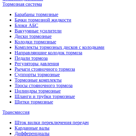
Тормозная система
Барабаны тормозные
Бачки тормозной жидкости
Блоки АБС
Вакуумные усилители
Диски тормозные
Колодки тормозные
Комплекты тормозных дисков с колодками
Направляющие колодок тормоза
Педали тормоза
Регуляторы давления
Рычаги стояночного тормоза
Суппорты тормозные
Тормозные комплекты
Тросы стояночного тормоза
Цилиндры тормозные
Шланги и трубки тормозные
Щитки тормозные
Трансмиссия
Шток вилки переключения передач
Карданные валы
Дифференциалы