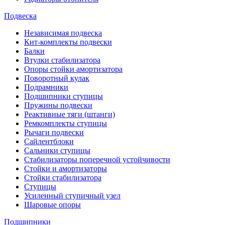
Подвеска
Независимая подвеска
Кит-комплекты подвески
Балки
Втулки стабилизатора
Опоры стойки амортизатора
Поворотный кулак
Подрамники
Подшипники ступицы
Пружины подвески
Реактивные тяги (штанги)
Ремкомплекты ступицы
Рычаги подвески
Сайлентблоки
Сальники ступицы
Стабилизаторы поперечной устойчивости
Стойки и амортизаторы
Стойки стабилизатора
Ступицы
Усиленный ступичный узел
Шаровые опоры
Подшипники