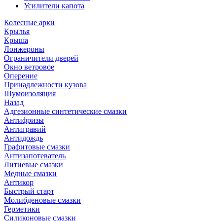
Усилители капота
Колесные арки
Крылья
Крыша
Лонжероны
Ограничители дверей
Окно ветровое
Оперение
Принадлежности кузова
Шумоизоляция
Назад
Адгезионные синтетические смазки
Антифризы
Антигравий
Антидождь
Графитовые смазки
Антизапотеватель
Литиевые смазки
Медные смазки
Антикор
Быстрый старт
Молибденовые смазки
Герметики
Силиконовые смазки