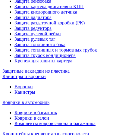
Защита бензобака
Защита картера двигателя и КПП
Защита кислородного датчика
Защита радиатора
Защита раздаточной коробки (РК)
Защита редуктора
Защита рулевой рейки
Защита рулевых тяг
Защита топливного бака
Защита топливных и тормозных трубок
Защита трубок кондиционера
Крепеж для защиты картера
Защитные накладки из пластика
Канистры и воронки
Воронки
Канистры
Коврики в автомобиль
Коврики в багажник
Коврики в салон
Комплекты ковров салона и багажника
Кронштейны крепления запасного колеса