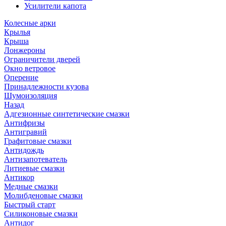
Усилители капота
Колесные арки
Крылья
Крыша
Лонжероны
Ограничители дверей
Окно ветровое
Оперение
Принадлежности кузова
Шумоизоляция
Назад
Адгезионные синтетические смазки
Антифризы
Антигравий
Графитовые смазки
Антидождь
Антизапотеватель
Литиевые смазки
Антикор
Медные смазки
Молибденовые смазки
Быстрый старт
Силиконовые смазки
Антидог