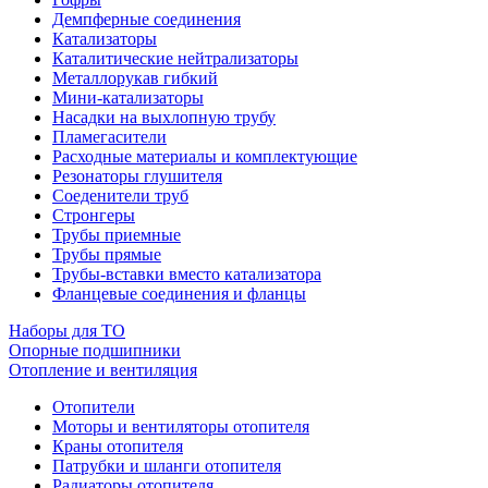
Демпферные соединения
Катализаторы
Каталитические нейтрализаторы
Металлорукав гибкий
Мини-катализаторы
Насадки на выхлопную трубу
Пламегасители
Расходные материалы и комплектующие
Резонаторы глушителя
Соеденители труб
Стронгеры
Трубы приемные
Трубы прямые
Трубы-вставки вместо катализатора
Фланцевые соединения и фланцы
Наборы для ТО
Опорные подшипники
Отопление и вентиляция
Отопители
Моторы и вентиляторы отопителя
Краны отопителя
Патрубки и шланги отопителя
Радиаторы отопителя