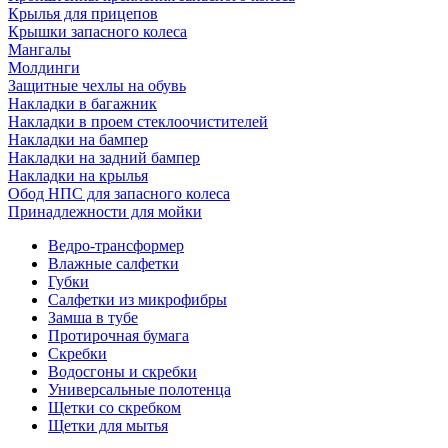
Крылья для прицепов
Крышки запасного колеса
Мангалы
Молдинги
Защитные чехлы на обувь
Накладки в багажник
Накладки в проем стеклоочистителей
Накладки на бампер
Накладки на задний бампер
Накладки на крылья
Обод НПС для запасного колеса
Принадлежности для мойки
Ведро-трансформер
Влажные салфетки
Губки
Салфетки из микрофибры
Замша в тубе
Протирочная бумага
Скребки
Водосгоны и скребки
Универсальные полотенца
Щетки со скребком
Щетки для мытья