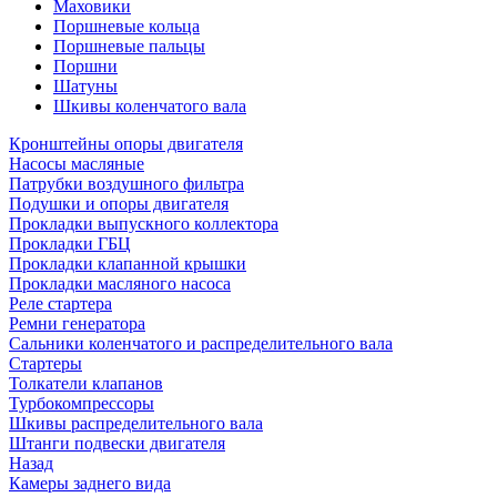
Маховики
Поршневые кольца
Поршневые пальцы
Поршни
Шатуны
Шкивы коленчатого вала
Кронштейны опоры двигателя
Насосы масляные
Патрубки воздушного фильтра
Подушки и опоры двигателя
Прокладки выпускного коллектора
Прокладки ГБЦ
Прокладки клапанной крышки
Прокладки масляного насоса
Реле стартера
Ремни генератора
Сальники коленчатого и распределительного вала
Стартеры
Толкатели клапанов
Турбокомпрессоры
Шкивы распределительного вала
Штанги подвески двигателя
Назад
Камеры заднего вида