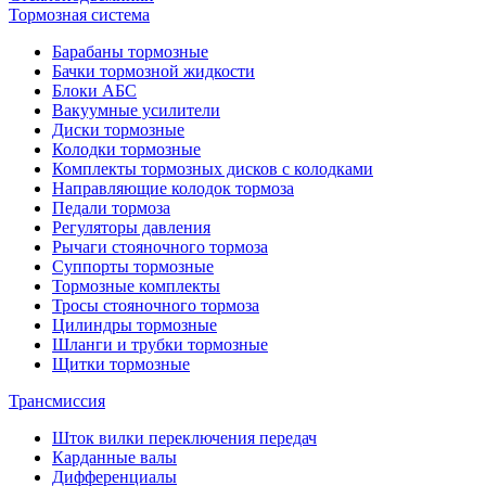
Тормозная система
Барабаны тормозные
Бачки тормозной жидкости
Блоки АБС
Вакуумные усилители
Диски тормозные
Колодки тормозные
Комплекты тормозных дисков с колодками
Направляющие колодок тормоза
Педали тормоза
Регуляторы давления
Рычаги стояночного тормоза
Суппорты тормозные
Тормозные комплекты
Тросы стояночного тормоза
Цилиндры тормозные
Шланги и трубки тормозные
Щитки тормозные
Трансмиссия
Шток вилки переключения передач
Карданные валы
Дифференциалы