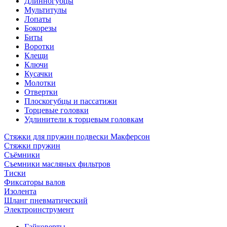
Длинногубцы
Мультитулы
Лопаты
Бокорезы
Биты
Воротки
Клещи
Ключи
Кусачки
Молотки
Отвертки
Плоскогубцы и пассатижи
Торцевые головки
Удлинители к торцевым головкам
Стяжки для пружин подвески Макферсон
Стяжки пружин
Съёмники
Съемники масляных фильтров
Тиски
Фиксаторы валов
Изолента
Шланг пневматический
Электроинструмент
Гайковерты