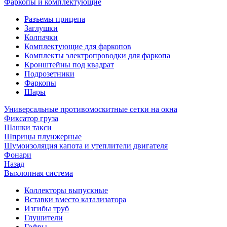
Фаркопы и комплектующие
Разъемы прицепа
Заглушки
Колпачки
Комплектующие для фаркопов
Комплекты электропроводки для фаркопа
Кронштейны под квадрат
Подрозетники
Фаркопы
Шары
Универсальные противомоскитные сетки на окна
Фиксатор груза
Шашки такси
Шприцы плунжерные
Шумоизоляция капота и утеплители двигателя
Фонари
Назад
Выхлопная система
Коллекторы выпускные
Вставки вместо катализатора
Изгибы труб
Глушители
Гофры