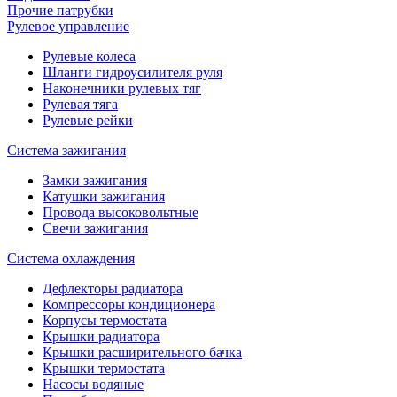
Прочие патрубки
Рулевое управление
Рулевые колеса
Шланги гидроусилителя руля
Наконечники рулевых тяг
Рулевая тяга
Рулевые рейки
Система зажигания
Замки зажигания
Катушки зажигания
Провода высоковольтные
Свечи зажигания
Система охлаждения
Дефлекторы радиатора
Компрессоры кондиционера
Корпусы термостата
Крышки радиатора
Крышки расширительного бачка
Крышки термостата
Насосы водяные