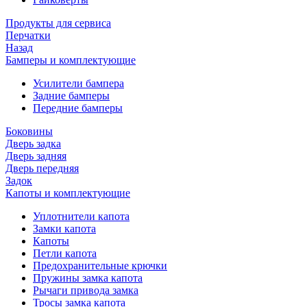
Продукты для сервиса
Перчатки
Назад
Бамперы и комплектующие
Усилители бампера
Задние бамперы
Передние бамперы
Боковины
Дверь задка
Дверь задняя
Дверь передняя
Задок
Капоты и комплектующие
Уплотнители капота
Замки капота
Капоты
Петли капота
Предохранительные крючки
Пружины замка капота
Рычаги привода замка
Тросы замка капота