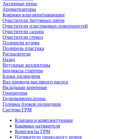
Активные пены
Ароматизаторы
Коврики влаговпитывающие
Очистители битумных пятен
Очистители пластиковых поверхностей
Очистители салона
Очистители стекол
Полироли кузова
Полироль пластика
Распылители
Назад
Впускные коллекторы
Бендиксы стартера
Блоки цилиндров
Вал привода масляного насоса
Вкладыши коренные
Генераторы
Гидрокомпенсаторы
Головки блоков цилиндров
Система ГРМ
Клапана и комплектующие
Башмаки натяжителя
Комплекты ГРМ
Натяжители приводного ремня