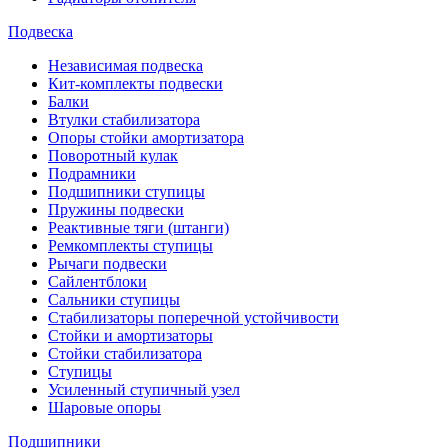
Подвеска
Независимая подвеска
Кит-комплекты подвески
Балки
Втулки стабилизатора
Опоры стойки амортизатора
Поворотный кулак
Подрамники
Подшипники ступицы
Пружины подвески
Реактивные тяги (штанги)
Ремкомплекты ступицы
Рычаги подвески
Сайлентблоки
Сальники ступицы
Стабилизаторы поперечной устойчивости
Стойки и амортизаторы
Стойки стабилизатора
Ступицы
Усиленный ступичный узел
Шаровые опоры
Подшипники