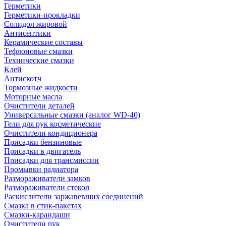
Герметики
Герметики-прокладки
Солидол жировой
Антисептики
Керамические составы
Тефлоновые смазки
Технические смазки
Клей
Антискотч
Тормозные жидкости
Моторные масла
Очистители деталей
Универсальные смазки (аналог WD-40)
Гели для рук косметические
Очистители кондиционера
Присадки бензиновые
Присадки в двигатель
Присадки для трансмиссии
Промывки радиатора
Размораживатели замков
Размораживатели стекол
Раскислители заржавевших соединений
Смазка в стик-пакетах
Смазки-карандаши
Очистители рук