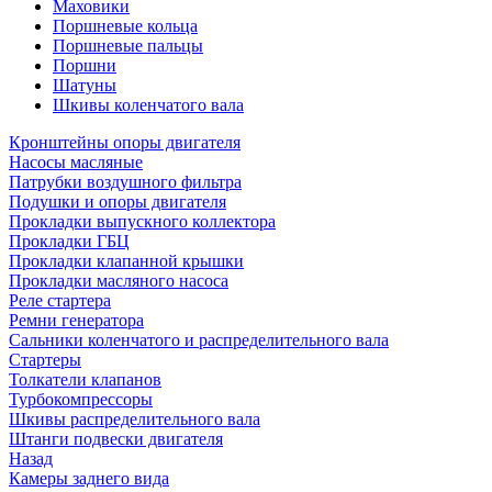
Маховики
Поршневые кольца
Поршневые пальцы
Поршни
Шатуны
Шкивы коленчатого вала
Кронштейны опоры двигателя
Насосы масляные
Патрубки воздушного фильтра
Подушки и опоры двигателя
Прокладки выпускного коллектора
Прокладки ГБЦ
Прокладки клапанной крышки
Прокладки масляного насоса
Реле стартера
Ремни генератора
Сальники коленчатого и распределительного вала
Стартеры
Толкатели клапанов
Турбокомпрессоры
Шкивы распределительного вала
Штанги подвески двигателя
Назад
Камеры заднего вида