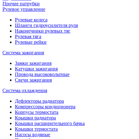
Прочие патрубки
Рулевое управление
Рулевые колеса
Шланги гидроусилителя руля
Наконечники рулевых тяг
Рулевая тяга
Рулевые рейки
Система зажигания
Замки зажигания
Катушки зажигания
Провода высоковольтные
Свечи зажигания
Система охлаждения
Дефлекторы радиатора
Компрессоры кондиционера
Корпусы термостата
Крышки радиатора
Крышки расширительного бачка
Крышки термостата
Насосы водяные