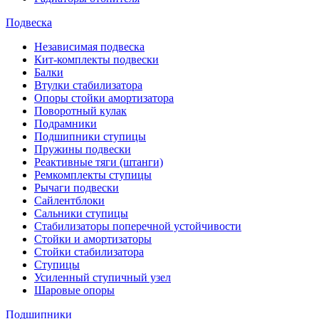
Подвеска
Независимая подвеска
Кит-комплекты подвески
Балки
Втулки стабилизатора
Опоры стойки амортизатора
Поворотный кулак
Подрамники
Подшипники ступицы
Пружины подвески
Реактивные тяги (штанги)
Ремкомплекты ступицы
Рычаги подвески
Сайлентблоки
Сальники ступицы
Стабилизаторы поперечной устойчивости
Стойки и амортизаторы
Стойки стабилизатора
Ступицы
Усиленный ступичный узел
Шаровые опоры
Подшипники