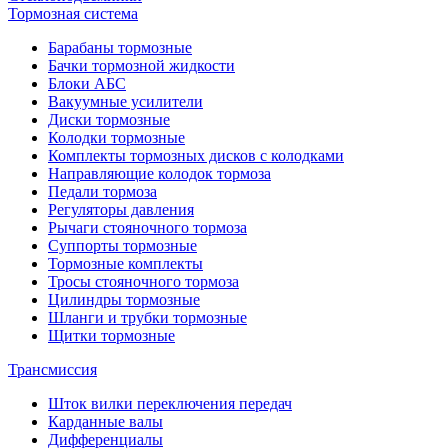
Тормозная система
Барабаны тормозные
Бачки тормозной жидкости
Блоки АБС
Вакуумные усилители
Диски тормозные
Колодки тормозные
Комплекты тормозных дисков с колодками
Направляющие колодок тормоза
Педали тормоза
Регуляторы давления
Рычаги стояночного тормоза
Суппорты тормозные
Тормозные комплекты
Тросы стояночного тормоза
Цилиндры тормозные
Шланги и трубки тормозные
Щитки тормозные
Трансмиссия
Шток вилки переключения передач
Карданные валы
Дифференциалы