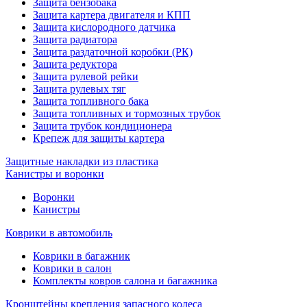
Защита бензобака
Защита картера двигателя и КПП
Защита кислородного датчика
Защита радиатора
Защита раздаточной коробки (РК)
Защита редуктора
Защита рулевой рейки
Защита рулевых тяг
Защита топливного бака
Защита топливных и тормозных трубок
Защита трубок кондиционера
Крепеж для защиты картера
Защитные накладки из пластика
Канистры и воронки
Воронки
Канистры
Коврики в автомобиль
Коврики в багажник
Коврики в салон
Комплекты ковров салона и багажника
Кронштейны крепления запасного колеса