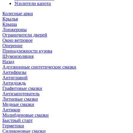
Усилители капота
Колесные арки
Крылья
Крыша
Лонжероны
Ограничители дверей
Окно ветровое
Оперение
Принадлежности кузова
Шумоизоляция
Назад
Адгезионные синтетические смазки
Антифризы
Антигравий
Антидождь
Графитовые смазки
Антизапотеватель
Литиевые смазки
Медные смазки
Антикор
Молибденовые смазки
Быстрый старт
Герметики
Силиконовые смазки