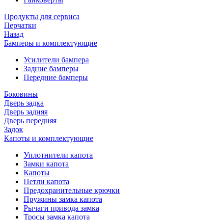
Продукты для сервиса
Перчатки
Назад
Бамперы и комплектующие
Усилители бампера
Задние бамперы
Передние бамперы
Боковины
Дверь задка
Дверь задняя
Дверь передняя
Задок
Капоты и комплектующие
Уплотнители капота
Замки капота
Капоты
Петли капота
Предохранительные крючки
Пружины замка капота
Рычаги привода замка
Тросы замка капота