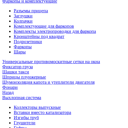
Фаркопы и комплектующие
Разъемы прицепа
Заглушки
Колпачки
Комплектующие для фаркопов
Комплекты электропроводки для фаркопа
Кронштейны под квадрат
Подрозетники
Фаркопы
Шары
Универсальные противомоскитные сетки на окна
Фиксатор груза
Шашки такси
Шприцы плунжерные
Шумоизоляция капота и утеплители двигателя
Фонари
Назад
Выхлопная система
Коллекторы выпускные
Вставки вместо катализатора
Изгибы труб
Глушители
Гофры