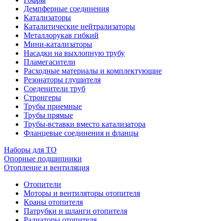
Демпферные соединения
Катализаторы
Каталитические нейтрализаторы
Металлорукав гибкий
Мини-катализаторы
Насадки на выхлопную трубу
Пламегасители
Расходные материалы и комплектующие
Резонаторы глушителя
Соеденители труб
Стронгеры
Трубы приемные
Трубы прямые
Трубы-вставки вместо катализатора
Фланцевые соединения и фланцы
Наборы для ТО
Опорные подшипники
Отопление и вентиляция
Отопители
Моторы и вентиляторы отопителя
Краны отопителя
Патрубки и шланги отопителя
Радиаторы отопителя