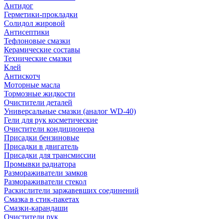
Антидог
Герметики-прокладки
Солидол жировой
Антисептики
Тефлоновые смазки
Керамические составы
Технические смазки
Клей
Антискотч
Моторные масла
Тормозные жидкости
Очистители деталей
Универсальные смазки (аналог WD-40)
Гели для рук косметические
Очистители кондиционера
Присадки бензиновые
Присадки в двигатель
Присадки для трансмиссии
Промывки радиатора
Размораживатели замков
Размораживатели стекол
Раскислители заржавевших соединений
Смазка в стик-пакетах
Смазки-карандаши
Очистители рук