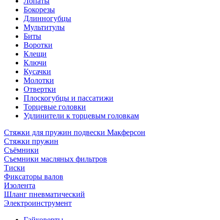
Лопаты
Бокорезы
Длинногубцы
Мультитулы
Биты
Воротки
Клещи
Ключи
Кусачки
Молотки
Отвертки
Плоскогубцы и пассатижи
Торцевые головки
Удлинители к торцевым головкам
Стяжки для пружин подвески Макферсон
Стяжки пружин
Съёмники
Съемники масляных фильтров
Тиски
Фиксаторы валов
Изолента
Шланг пневматический
Электроинструмент
Гайковерты