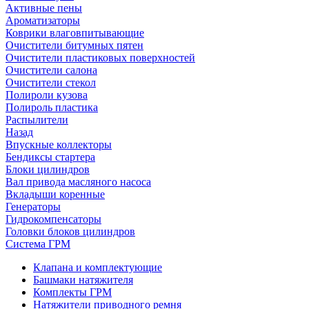
Активные пены
Ароматизаторы
Коврики влаговпитывающие
Очистители битумных пятен
Очистители пластиковых поверхностей
Очистители салона
Очистители стекол
Полироли кузова
Полироль пластика
Распылители
Назад
Впускные коллекторы
Бендиксы стартера
Блоки цилиндров
Вал привода масляного насоса
Вкладыши коренные
Генераторы
Гидрокомпенсаторы
Головки блоков цилиндров
Система ГРМ
Клапана и комплектующие
Башмаки натяжителя
Комплекты ГРМ
Натяжители приводного ремня