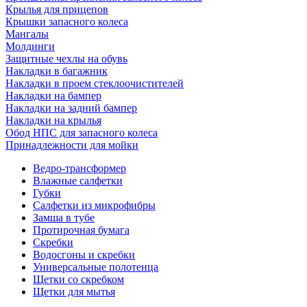
Крылья для прицепов
Крышки запасного колеса
Мангалы
Молдинги
Защитные чехлы на обувь
Накладки в багажник
Накладки в проем стеклоочистителей
Накладки на бампер
Накладки на задний бампер
Накладки на крылья
Обод НПС для запасного колеса
Принадлежности для мойки
Ведро-трансформер
Влажные салфетки
Губки
Салфетки из микрофибры
Замша в тубе
Протирочная бумага
Скребки
Водосгоны и скребки
Универсальные полотенца
Щетки со скребком
Щетки для мытья