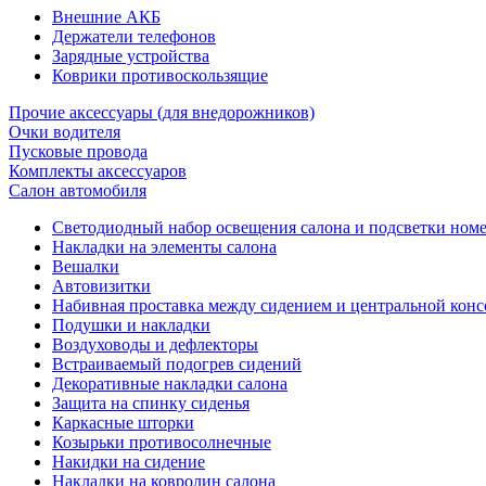
Внешние АКБ
Держатели телефонов
Зарядные устройства
Коврики противоскользящие
Прочие аксессуары (для внедорожников)
Очки водителя
Пусковые провода
Комплекты аксессуаров
Салон автомобиля
Светодиодный набор освещения салона и подсветки ном
Накладки на элементы салона
Вешалки
Автовизитки
Набивная проставка между сидением и центральной кон
Подушки и накладки
Воздуховоды и дефлекторы
Встраиваемый подогрев сидений
Декоративные накладки салона
Защита на спинку сиденья
Каркасные шторки
Козырьки противосолнечные
Накидки на сидение
Накладки на ковролин салона