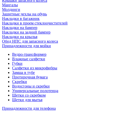
Крышки запасного колеса
Мангалы
Молдинги
Защитные чехлы на обувь
Накладки в багажник
Накладки в проем стеклоочистителей
Накладки на бампер
Накладки на задний бампер
Накладки на крылья
Обод НПС для запасного колеса
Принадлежности для мойки
Ведро-трансформер
Влажные салфетки
Губки
Салфетки из микрофибры
Замша в тубе
Протирочная бумага
Скребки
Водосгоны и скребки
Универсальные полотенца
Щетки со скребком
Щетки для мытья
Принадлежности для телефона