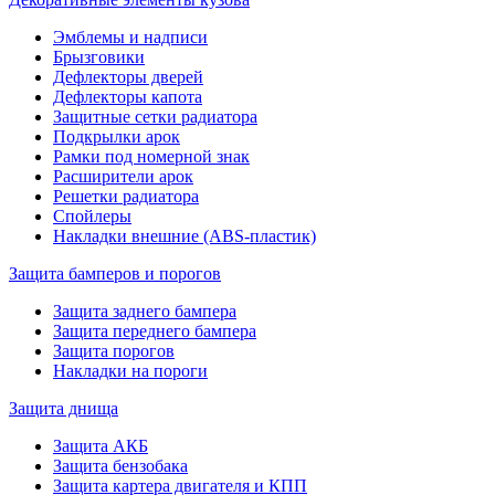
Эмблемы и надписи
Брызговики
Дефлекторы дверей
Дефлекторы капота
Защитные сетки радиатора
Подкрылки арок
Рамки под номерной знак
Расширители арок
Решетки радиатора
Спойлеры
Накладки внешние (ABS-пластик)
Защита бамперов и порогов
Защита заднего бампера
Защита переднего бампера
Защита порогов
Накладки на пороги
Защита днища
Защита АКБ
Защита бензобака
Защита картера двигателя и КПП