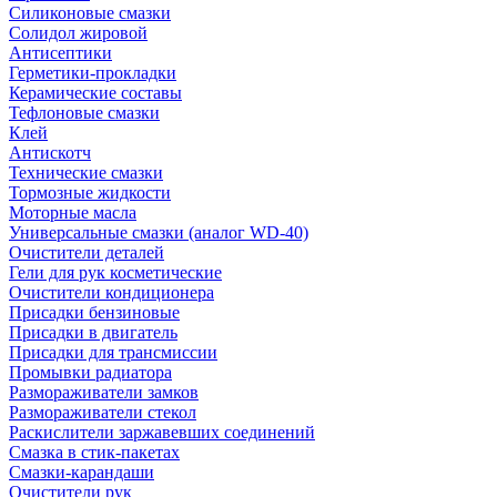
Силиконовые смазки
Солидол жировой
Антисептики
Герметики-прокладки
Керамические составы
Тефлоновые смазки
Клей
Антискотч
Технические смазки
Тормозные жидкости
Моторные масла
Универсальные смазки (аналог WD-40)
Очистители деталей
Гели для рук косметические
Очистители кондиционера
Присадки бензиновые
Присадки в двигатель
Присадки для трансмиссии
Промывки радиатора
Размораживатели замков
Размораживатели стекол
Раскислители заржавевших соединений
Смазка в стик-пакетах
Смазки-карандаши
Очистители рук