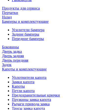
Продукты для сервиса
Перчатки
Назад
Бамперы и комплектующие
Усилители бампера
Задние бамперы
Передние бамперы
Боковины
Дверь задка
Дверь задняя
Дверь передняя
Задок
Капоты и комплектующие
Уплотнители капота
Замки капота
Капоты
Петли капота
Предохранительные крючки
Пружины замка капота
Рычаги привода замка
Тросы замка капота