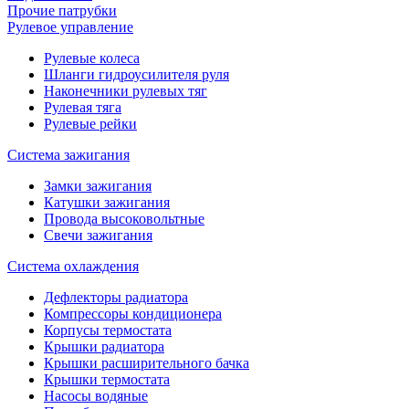
Прочие патрубки
Рулевое управление
Рулевые колеса
Шланги гидроусилителя руля
Наконечники рулевых тяг
Рулевая тяга
Рулевые рейки
Система зажигания
Замки зажигания
Катушки зажигания
Провода высоковольтные
Свечи зажигания
Система охлаждения
Дефлекторы радиатора
Компрессоры кондиционера
Корпусы термостата
Крышки радиатора
Крышки расширительного бачка
Крышки термостата
Насосы водяные