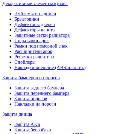
Декоративные элементы кузова
Эмблемы и надписи
Брызговики
Дефлекторы дверей
Дефлекторы капота
Защитные сетки радиатора
Подкрылки арок
Рамки под номерной знак
Расширители арок
Решетки радиатора
Спойлеры
Накладки внешние (ABS-пластик)
Защита бамперов и порогов
Защита заднего бампера
Защита переднего бампера
Защита порогов
Накладки на пороги
Защита днища
Защита АКБ
Защита бензобака