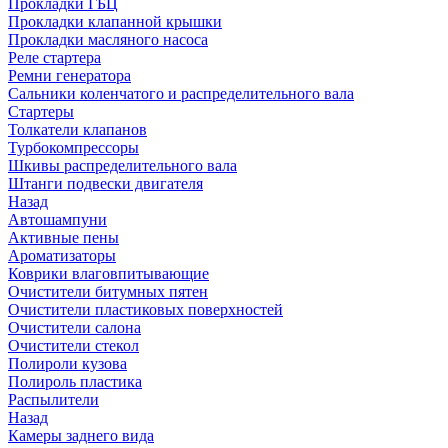
Прокладки ГБЦ
Прокладки клапанной крышки
Прокладки масляного насоса
Реле стартера
Ремни генератора
Сальники коленчатого и распределительного вала
Стартеры
Толкатели клапанов
Турбокомпрессоры
Шкивы распределительного вала
Штанги подвески двигателя
Назад
Автошампуни
Активные пены
Ароматизаторы
Коврики влаговпитывающие
Очистители битумных пятен
Очистители пластиковых поверхностей
Очистители салона
Очистители стекол
Полироли кузова
Полироль пластика
Распылители
Назад
Камеры заднего вида