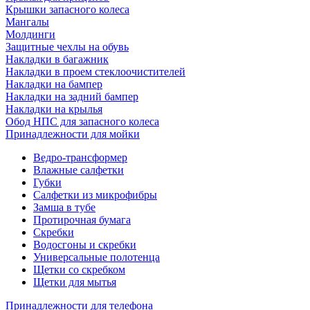
Крышки запасного колеса
Мангалы
Молдинги
Защитные чехлы на обувь
Накладки в багажник
Накладки в проем стеклоочистителей
Накладки на бампер
Накладки на задний бампер
Накладки на крылья
Обод НПС для запасного колеса
Принадлежности для мойки
Ведро-трансформер
Влажные салфетки
Губки
Салфетки из микрофибры
Замша в тубе
Протирочная бумага
Скребки
Водосгоны и скребки
Универсальные полотенца
Щетки со скребком
Щетки для мытья
Принадлежности для телефона