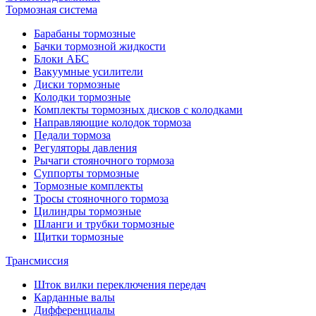
Тормозная система
Барабаны тормозные
Бачки тормозной жидкости
Блоки АБС
Вакуумные усилители
Диски тормозные
Колодки тормозные
Комплекты тормозных дисков с колодками
Направляющие колодок тормоза
Педали тормоза
Регуляторы давления
Рычаги стояночного тормоза
Суппорты тормозные
Тормозные комплекты
Тросы стояночного тормоза
Цилиндры тормозные
Шланги и трубки тормозные
Щитки тормозные
Трансмиссия
Шток вилки переключения передач
Карданные валы
Дифференциалы