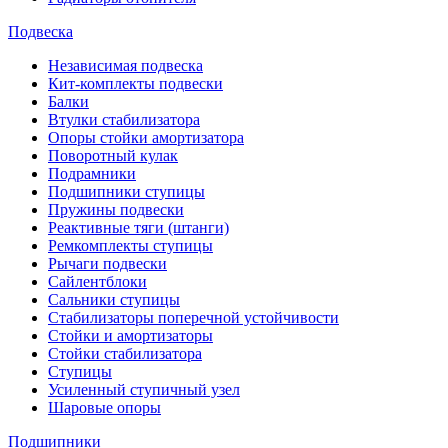
Подвеска
Независимая подвеска
Кит-комплекты подвески
Балки
Втулки стабилизатора
Опоры стойки амортизатора
Поворотный кулак
Подрамники
Подшипники ступицы
Пружины подвески
Реактивные тяги (штанги)
Ремкомплекты ступицы
Рычаги подвески
Сайлентблоки
Сальники ступицы
Стабилизаторы поперечной устойчивости
Стойки и амортизаторы
Стойки стабилизатора
Ступицы
Усиленный ступичный узел
Шаровые опоры
Подшипники