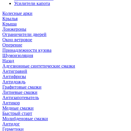
Усилители капота
Колесные арки
Крылья
Крыша
Лонжероны
Ограничители дверей
Окно ветровое
Оперение
Принадлежности кузова
Шумоизоляция
Назад
Адгезионные синтетические смазки
Антигравий
Антифризы
Антидождь
Графитовые смазки
Литиевые смазки
Антизапотеватель
Антикор
Медные смазки
Быстрый старт
Молибденовые смазки
Антидог
Герметики