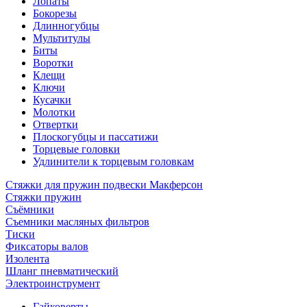
Лопаты
Бокорезы
Длинногубцы
Мультитулы
Биты
Воротки
Клещи
Ключи
Кусачки
Молотки
Отвертки
Плоскогубцы и пассатижи
Торцевые головки
Удлинители к торцевым головкам
Стяжки для пружин подвески Макферсон
Стяжки пружин
Съёмники
Съемники масляных фильтров
Тиски
Фиксаторы валов
Изолента
Шланг пневматический
Электроинструмент
Гайковерты