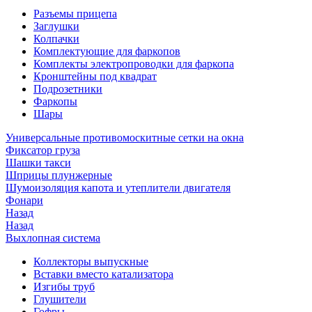
Разъемы прицепа
Заглушки
Колпачки
Комплектующие для фаркопов
Комплекты электропроводки для фаркопа
Кронштейны под квадрат
Подрозетники
Фаркопы
Шары
Универсальные противомоскитные сетки на окна
Фиксатор груза
Шашки такси
Шприцы плунжерные
Шумоизоляция капота и утеплители двигателя
Фонари
Назад
Назад
Выхлопная система
Коллекторы выпускные
Вставки вместо катализатора
Изгибы труб
Глушители
Гофры