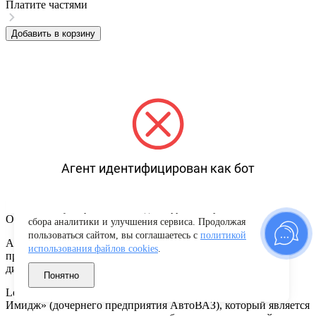
Платите частями
Добавить в корзину
Агент идентифицирован как бот
Используем файлы cookies для корректной работы сайта,
Описание товара
сбора аналитики и улучшения сервиса. Продолжая
пользоваться сайтом, вы соглашаетесь с
политикой
Активные антенны LECAR AA-26 оптимизированы для
использования файлов cookies
.
приема стереопередач в отечественном и зарубежном
диапазонах.
Понятно
LeCar — это официальный российский бренд АО «Лада-
Имидж» (дочернего предприятия АвтоВАЗ), который является