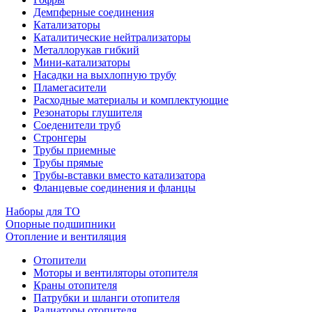
Демпферные соединения
Катализаторы
Каталитические нейтрализаторы
Металлорукав гибкий
Мини-катализаторы
Насадки на выхлопную трубу
Пламегасители
Расходные материалы и комплектующие
Резонаторы глушителя
Соеденители труб
Стронгеры
Трубы приемные
Трубы прямые
Трубы-вставки вместо катализатора
Фланцевые соединения и фланцы
Наборы для ТО
Опорные подшипники
Отопление и вентиляция
Отопители
Моторы и вентиляторы отопителя
Краны отопителя
Патрубки и шланги отопителя
Радиаторы отопителя