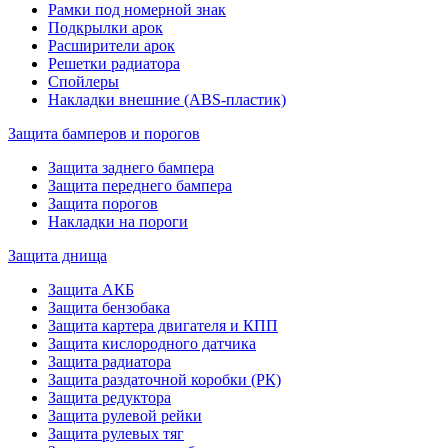
Рамки под номерной знак
Подкрылки арок
Расширители арок
Решетки радиатора
Спойлеры
Накладки внешние (ABS-пластик)
Защита бамперов и порогов
Защита заднего бампера
Защита переднего бампера
Защита порогов
Накладки на пороги
Защита днища
Защита АКБ
Защита бензобака
Защита картера двигателя и КПП
Защита кислородного датчика
Защита радиатора
Защита раздаточной коробки (РК)
Защита редуктора
Защита рулевой рейки
Защита рулевых тяг