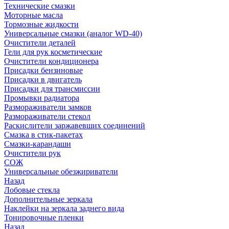
Технические смазки
Моторные масла
Тормозные жидкости
Универсальные смазки (аналог WD-40)
Очистители деталей
Гели для рук косметические
Очистители кондиционера
Присадки бензиновые
Присадки в двигатель
Присадки для трансмиссии
Промывки радиатора
Размораживатели замков
Размораживатели стекол
Раскислители заржавевших соединений
Смазка в стик-пакетах
Смазки-карандаши
Очистители рук
СОЖ
Универсальные обезжириватели
Назад
Лобовые стекла
Дополнительные зеркала
Наклейки на зеркала заднего вида
Тонировочные пленки
Назад