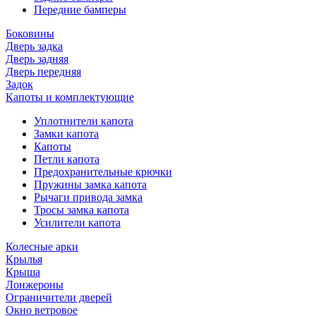
Передние бамперы
Боковины
Дверь задка
Дверь задняя
Дверь передняя
Задок
Капоты и комплектующие
Уплотнители капота
Замки капота
Капоты
Петли капота
Предохранительные крючки
Пружины замка капота
Рычаги привода замка
Тросы замка капота
Усилители капота
Колесные арки
Крылья
Крыша
Лонжероны
Ограничители дверей
Окно ветровое