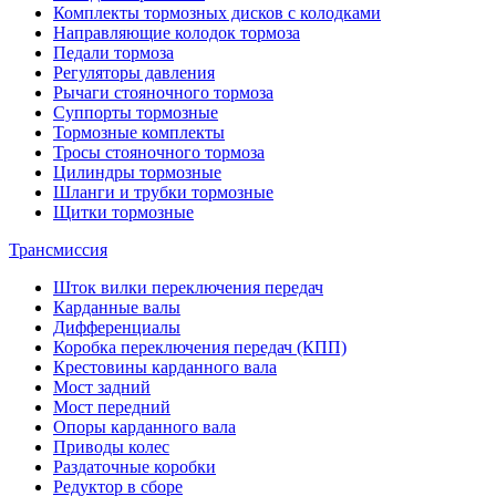
Комплекты тормозных дисков с колодками
Направляющие колодок тормоза
Педали тормоза
Регуляторы давления
Рычаги стояночного тормоза
Суппорты тормозные
Тормозные комплекты
Тросы стояночного тормоза
Цилиндры тормозные
Шланги и трубки тормозные
Щитки тормозные
Трансмиссия
Шток вилки переключения передач
Карданные валы
Дифференциалы
Коробка переключения передач (КПП)
Крестовины карданного вала
Мост задний
Мост передний
Опоры карданного вала
Приводы колес
Раздаточные коробки
Редуктор в сборе