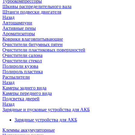
Турбокомпрессоры
Шкивы распределительного вала
Штанги подвески двигателя
Назад
Автошампуни
Активные пены
Ароматизаторы
Коврики влаговпитывающие
Очистители битумных пятен
Очистители пластиковых поверхностей
Очистители салона
Очистители стекол
Полироли кузова
Полироль пластика
Распылители
Назад
Камеры заднего вида
Камеры переднего вида
Подсветка дверей
Назад
Зарядные и пусковые устройства для АКБ
Зарядные устройства для АКБ
Клеммы аккумуляторные