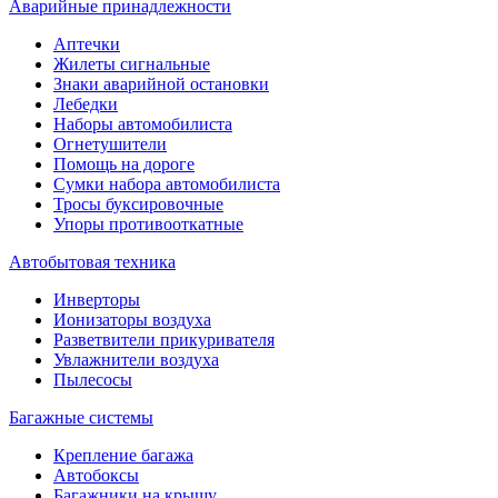
Аварийные принадлежности
Аптечки
Жилеты сигнальные
Знаки аварийной остановки
Лебедки
Наборы автомобилиста
Огнетушители
Помощь на дороге
Сумки набора автомобилиста
Тросы буксировочные
Упоры противооткатные
Автобытовая техника
Инверторы
Ионизаторы воздуха
Разветвители прикуривателя
Увлажнители воздуха
Пылесосы
Багажные системы
Крепление багажа
Автобоксы
Багажники на крышу