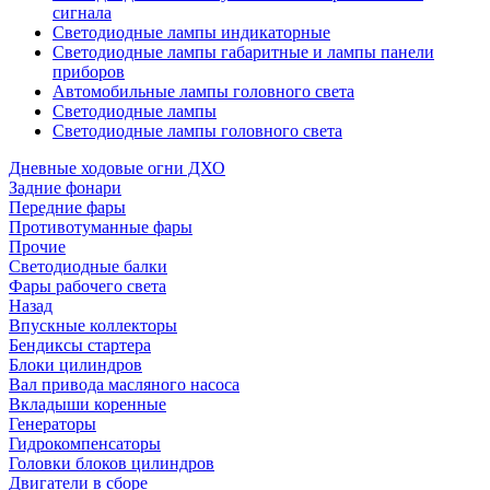
сигнала
Светодиодные лампы индикаторные
Светодиодные лампы габаритные и лампы панели
приборов
Автомобильные лампы головного света
Светодиодные лампы
Светодиодные лампы головного света
Дневные ходовые огни ДХО
Задние фонари
Передние фары
Противотуманные фары
Прочие
Светодиодные балки
Фары рабочего света
Назад
Впускные коллекторы
Бендиксы стартера
Блоки цилиндров
Вал привода масляного насоса
Вкладыши коренные
Генераторы
Гидрокомпенсаторы
Головки блоков цилиндров
Двигатели в сборе