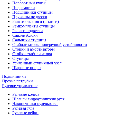
Поворотный кулак
Подрамники
Подшипники ступицы
Пружины подвески
Реактивные тяги (штанги)
Ремкомплекты ступицы
Рычаги подвески
Сайлентблоки
Сальники ступицы
Стабилизаторы поперечной устойчивости
Стойки и амортизаторы
Стойки стабилизатора
Ступицы
Усиленный ступичный узел
Шаровые опоры
Подшипники
Прочие патрубки
Рулевое управление
Рулевые колеса
Шланги гидроусилителя руля
Наконечники рулевых тяг
Рулевая тяга
Рулевые рейки