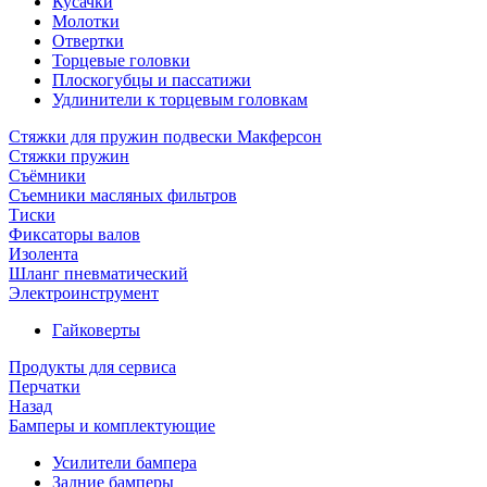
Кусачки
Молотки
Отвертки
Торцевые головки
Плоскогубцы и пассатижи
Удлинители к торцевым головкам
Стяжки для пружин подвески Макферсон
Стяжки пружин
Съёмники
Съемники масляных фильтров
Тиски
Фиксаторы валов
Изолента
Шланг пневматический
Электроинструмент
Гайковерты
Продукты для сервиса
Перчатки
Назад
Бамперы и комплектующие
Усилители бампера
Задние бамперы