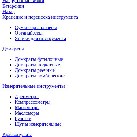
Нагрузочные вилки
Батарейки
Назад
Хранение и переноска инструмента
Сумки-органайзеры
Органайзеры
Ящики для инструмента
Домкраты
Домкраты бутылочные
Домкраты подкатные
Домкраты реечные
Домкраты ромбические
Измерительные инструменты
Ареометры
Компрессометры
Манометры
Масломеры
Рулетки
Щупы измерительные
Краскопульты