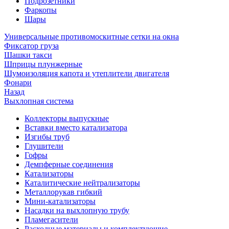
Подрозетники
Фаркопы
Шары
Универсальные противомоскитные сетки на окна
Фиксатор груза
Шашки такси
Шприцы плунжерные
Шумоизоляция капота и утеплители двигателя
Фонари
Назад
Выхлопная система
Коллекторы выпускные
Вставки вместо катализатора
Изгибы труб
Глушители
Гофры
Демпферные соединения
Катализаторы
Каталитические нейтрализаторы
Металлорукав гибкий
Мини-катализаторы
Насадки на выхлопную трубу
Пламегасители
Расходные материалы и комплектующие