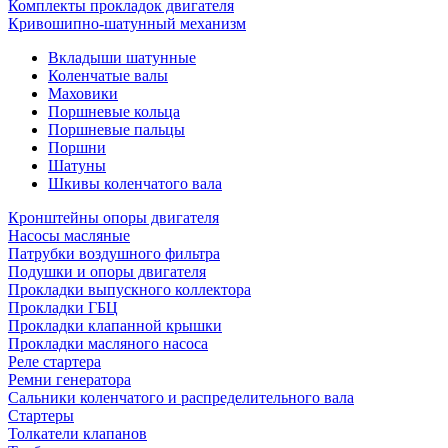
Комплекты прокладок двигателя
Кривошипно-шатунный механизм
Вкладыши шатунные
Коленчатые валы
Маховики
Поршневые кольца
Поршневые пальцы
Поршни
Шатуны
Шкивы коленчатого вала
Кронштейны опоры двигателя
Насосы масляные
Патрубки воздушного фильтра
Подушки и опоры двигателя
Прокладки выпускного коллектора
Прокладки ГБЦ
Прокладки клапанной крышки
Прокладки масляного насоса
Реле стартера
Ремни генератора
Сальники коленчатого и распределительного вала
Стартеры
Толкатели клапанов