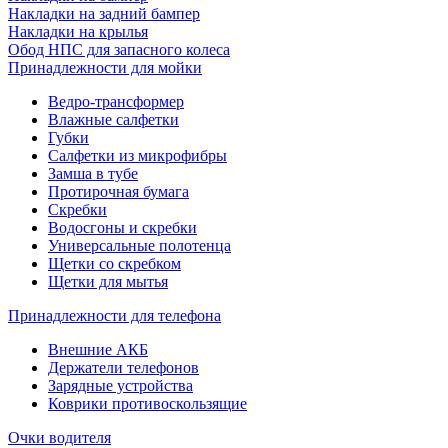
Накладки на задний бампер
Накладки на крылья
Обод НПС для запасного колеса
Принадлежности для мойки
Ведро-трансформер
Влажные салфетки
Губки
Салфетки из микрофибры
Замша в тубе
Протирочная бумага
Скребки
Водосгоны и скребки
Универсальные полотенца
Щетки со скребком
Щетки для мытья
Принадлежности для телефона
Внешние АКБ
Держатели телефонов
Зарядные устройства
Коврики противоскользящие
Очки водителя