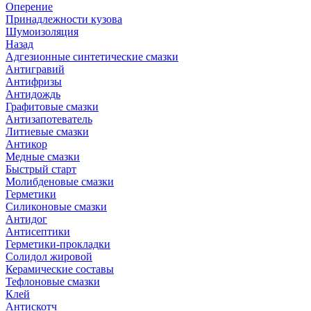
Оперение
Принадлежности кузова
Шумоизоляция
Назад
Адгезионные синтетические смазки
Антигравий
Антифризы
Антидождь
Графитовые смазки
Антизапотеватель
Литиевые смазки
Антикор
Медные смазки
Быстрый старт
Молибденовые смазки
Герметики
Силиконовые смазки
Антидог
Антисептики
Герметики-прокладки
Солидол жировой
Керамические составы
Тефлоновые смазки
Клей
Антискотч