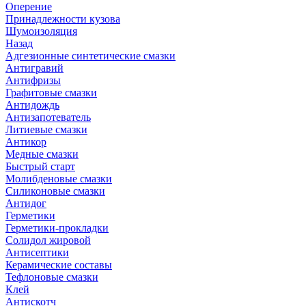
Оперение
Принадлежности кузова
Шумоизоляция
Назад
Адгезионные синтетические смазки
Антигравий
Антифризы
Графитовые смазки
Антидождь
Антизапотеватель
Литиевые смазки
Антикор
Медные смазки
Быстрый старт
Молибденовые смазки
Силиконовые смазки
Антидог
Герметики
Герметики-прокладки
Солидол жировой
Антисептики
Керамические составы
Тефлоновые смазки
Клей
Антискотч