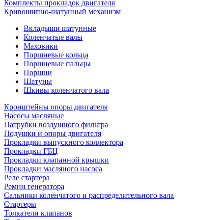
Комплекты прокладок двигателя
Кривошипно-шатунный механизм
Вкладыши шатунные
Коленчатые валы
Маховики
Поршневые кольца
Поршневые пальцы
Поршни
Шатуны
Шкивы коленчатого вала
Кронштейны опоры двигателя
Насосы масляные
Патрубки воздушного фильтра
Подушки и опоры двигателя
Прокладки выпускного коллектора
Прокладки ГБЦ
Прокладки клапанной крышки
Прокладки масляного насоса
Реле стартера
Ремни генератора
Сальники коленчатого и распределительного вала
Стартеры
Толкатели клапанов