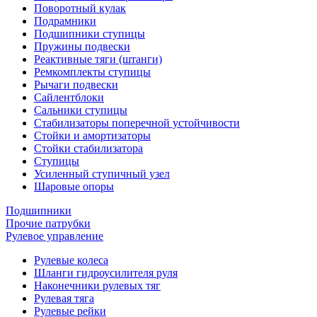
Поворотный кулак
Подрамники
Подшипники ступицы
Пружины подвески
Реактивные тяги (штанги)
Ремкомплекты ступицы
Рычаги подвески
Сайлентблоки
Сальники ступицы
Стабилизаторы поперечной устойчивости
Стойки и амортизаторы
Стойки стабилизатора
Ступицы
Усиленный ступичный узел
Шаровые опоры
Подшипники
Прочие патрубки
Рулевое управление
Рулевые колеса
Шланги гидроусилителя руля
Наконечники рулевых тяг
Рулевая тяга
Рулевые рейки