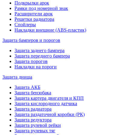
Подкрылки арок
Рамки под номерной знак
Расширители арок
Решетки радиатора
Спойлеры
Накладки внешние (ABS-пластик)
Защита бамперов и порогов
Защита заднего бампера
Защита переднего бампера
Защита порогов
Накладки на пороги
Защита днища
Защита АКБ
Защита бензобака
Защита картера двигателя и КПП
Защита кислородного датчика
Защита радиатора
Защита раздаточной коробки (РК)
Защита редуктора
Защита рулевой рейки
Защита рулевых тяг