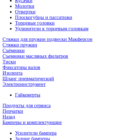
Кусачки
Молотки
Отвертки
Плоскогубцы и пассатижи
Торцевые головки
Удлинители к торцевым головкам
Стяжки для пружин подвески Макферсон
Стяжки пружин
Съёмники
Съемники масляных фильтров
Тиски
Фиксаторы валов
Изолента
Шланг пневматический
Электроинструмент
Гайковерты
Продукты для сервиса
Перчатки
Назад
Бамперы и комплектующие
Усилители бампера
Задние бамперы