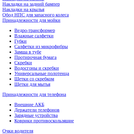
Накладки на задний бампер
Накладки на крылья
Обод НПС для запасного колеса
Принадлежности для мойки
Ведро-трансформер
Влажные салфетки
Губки
Салфетки из микрофибры
Замша в тубе
Протирочная бумага
Скребки
Водосгоны и скребки
Универсальные полотенца
Щетки со скребком
Щетки для мытья
Принадлежности для телефона
Внешние АКБ
Держатели телефонов
Зарядные устройства
Коврики противоскользящие
Очки водителя