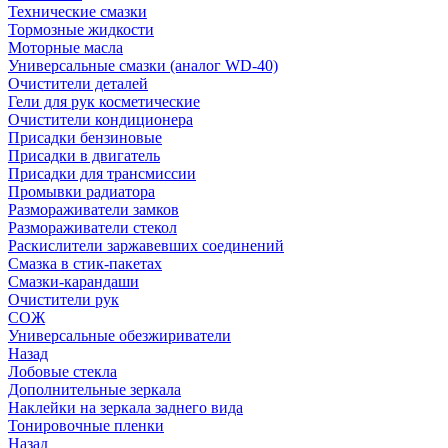
Технические смазки
Тормозные жидкости
Моторные масла
Универсальные смазки (аналог WD-40)
Очистители деталей
Гели для рук косметические
Очистители кондиционера
Присадки бензиновые
Присадки в двигатель
Присадки для трансмиссии
Промывки радиатора
Размораживатели замков
Размораживатели стекол
Раскислители заржавевших соединений
Смазка в стик-пакетах
Смазки-карандаши
Очистители рук
СОЖ
Универсальные обезжириватели
Назад
Лобовые стекла
Дополнительные зеркала
Наклейки на зеркала заднего вида
Тонировочные пленки
Назад