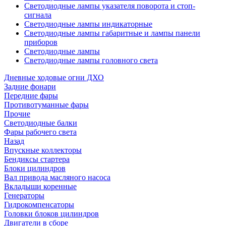
Светодиодные лампы указателя поворота и стоп-
сигнала
Светодиодные лампы индикаторные
Светодиодные лампы габаритные и лампы панели
приборов
Светодиодные лампы
Светодиодные лампы головного света
Дневные ходовые огни ДХО
Задние фонари
Передние фары
Противотуманные фары
Прочие
Светодиодные балки
Фары рабочего света
Назад
Впускные коллекторы
Бендиксы стартера
Блоки цилиндров
Вал привода масляного насоса
Вкладыши коренные
Генераторы
Гидрокомпенсаторы
Головки блоков цилиндров
Двигатели в сборе