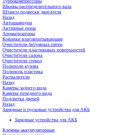
Турбокомпрессоры
Шкивы распределительного вала
Штанги подвески двигателя
Назад
Автошампуни
Активные пены
Ароматизаторы
Коврики влаговпитывающие
Очистители битумных пятен
Очистители пластиковых поверхностей
Очистители салона
Очистители стекол
Полироли кузова
Полироль пластика
Распылители
Назад
Камеры заднего вида
Камеры переднего вида
Подсветка дверей
Назад
Зарядные и пусковые устройства для АКБ
Зарядные устройства для АКБ
Клеммы аккумуляторные