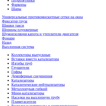
Подрозетники
Фаркопы
Шары
Универсальные противомоскитные сетки на окна
Фиксатор груза
Шашки такси
Шприцы плунжерные
Шумоизоляция капота и утеплители двигателя
Фонари
Назад
Выхлопная система
Коллекторы выпускные
Вставки вместо катализатора
Изгибы труб
Глушители
Гофры
Демпферные соединения
Катализаторы
Каталитические нейтрализаторы
Металлорукав гибкий
Мини-катализаторы
Насадки на выхлопную трубу
Пламегасители
Расходные материалы и комплектующие