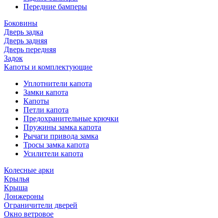
Передние бамперы
Боковины
Дверь задка
Дверь задняя
Дверь передняя
Задок
Капоты и комплектующие
Уплотнители капота
Замки капота
Капоты
Петли капота
Предохранительные крючки
Пружины замка капота
Рычаги привода замка
Тросы замка капота
Усилители капота
Колесные арки
Крылья
Крыша
Лонжероны
Ограничители дверей
Окно ветровое