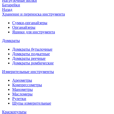
Нагрузочные вилки
Батарейки
Назад
Хранение и переноска инструмента
Сумки-органайзеры
Органайзеры
Ящики для инструмента
Домкраты
Домкраты бутылочные
Домкраты подкатные
Домкраты реечные
Домкраты ромбические
Измерительные инструменты
Ареометры
Компрессометры
Манометры
Масломеры
Рулетки
Щупы измерительные
Краскопульты