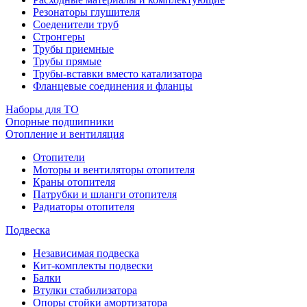
Резонаторы глушителя
Соеденители труб
Стронгеры
Трубы приемные
Трубы прямые
Трубы-вставки вместо катализатора
Фланцевые соединения и фланцы
Наборы для ТО
Опорные подшипники
Отопление и вентиляция
Отопители
Моторы и вентиляторы отопителя
Краны отопителя
Патрубки и шланги отопителя
Радиаторы отопителя
Подвеска
Независимая подвеска
Кит-комплекты подвески
Балки
Втулки стабилизатора
Опоры стойки амортизатора