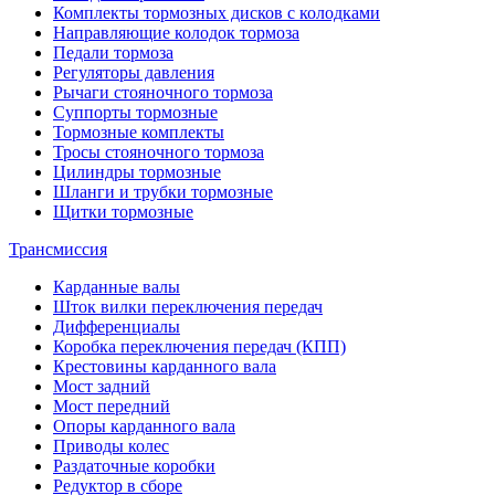
Комплекты тормозных дисков с колодками
Направляющие колодок тормоза
Педали тормоза
Регуляторы давления
Рычаги стояночного тормоза
Суппорты тормозные
Тормозные комплекты
Тросы стояночного тормоза
Цилиндры тормозные
Шланги и трубки тормозные
Щитки тормозные
Трансмиссия
Карданные валы
Шток вилки переключения передач
Дифференциалы
Коробка переключения передач (КПП)
Крестовины карданного вала
Мост задний
Мост передний
Опоры карданного вала
Приводы колес
Раздаточные коробки
Редуктор в сборе