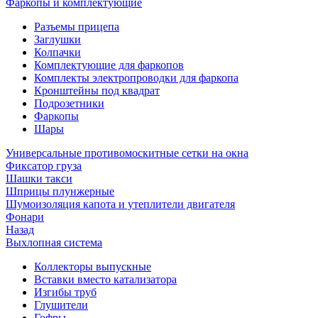
Фаркопы и комплектующие
Разъемы прицепа
Заглушки
Колпачки
Комплектующие для фаркопов
Комплекты электропроводки для фаркопа
Кронштейны под квадрат
Подрозетники
Фаркопы
Шары
Универсальные противомоскитные сетки на окна
Фиксатор груза
Шашки такси
Шприцы плунжерные
Шумоизоляция капота и утеплители двигателя
Фонари
Назад
Выхлопная система
Коллекторы выпускные
Вставки вместо катализатора
Изгибы труб
Глушители
Гофры