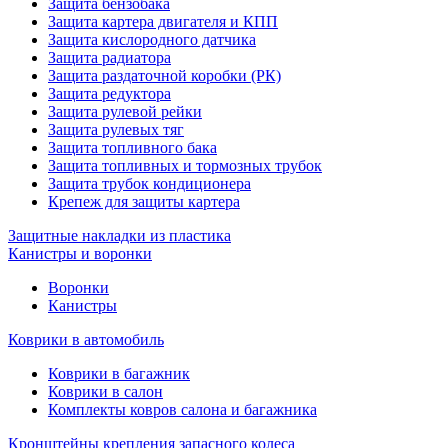
Защита бензобака
Защита картера двигателя и КПП
Защита кислородного датчика
Защита радиатора
Защита раздаточной коробки (РК)
Защита редуктора
Защита рулевой рейки
Защита рулевых тяг
Защита топливного бака
Защита топливных и тормозных трубок
Защита трубок кондиционера
Крепеж для защиты картера
Защитные накладки из пластика
Канистры и воронки
Воронки
Канистры
Коврики в автомобиль
Коврики в багажник
Коврики в салон
Комплекты ковров салона и багажника
Кронштейны крепления запасного колеса