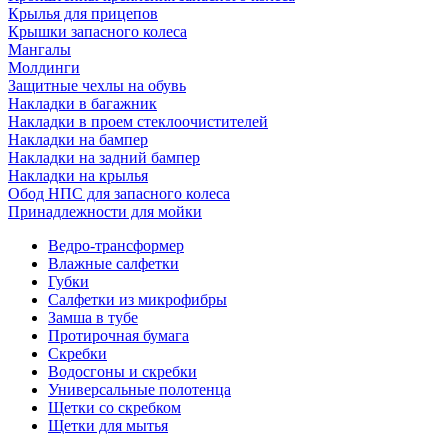
Крылья для прицепов
Крышки запасного колеса
Мангалы
Молдинги
Защитные чехлы на обувь
Накладки в багажник
Накладки в проем стеклоочистителей
Накладки на бампер
Накладки на задний бампер
Накладки на крылья
Обод НПС для запасного колеса
Принадлежности для мойки
Ведро-трансформер
Влажные салфетки
Губки
Салфетки из микрофибры
Замша в тубе
Протирочная бумага
Скребки
Водосгоны и скребки
Универсальные полотенца
Щетки со скребком
Щетки для мытья