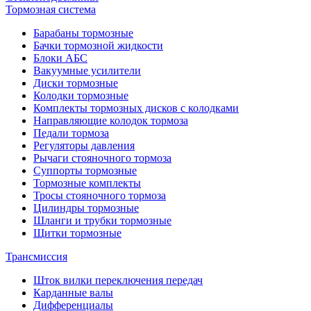
Тормозная система
Барабаны тормозные
Бачки тормозной жидкости
Блоки АБС
Вакуумные усилители
Диски тормозные
Колодки тормозные
Комплекты тормозных дисков с колодками
Направляющие колодок тормоза
Педали тормоза
Регуляторы давления
Рычаги стояночного тормоза
Суппорты тормозные
Тормозные комплекты
Тросы стояночного тормоза
Цилиндры тормозные
Шланги и трубки тормозные
Щитки тормозные
Трансмиссия
Шток вилки переключения передач
Карданные валы
Дифференциалы