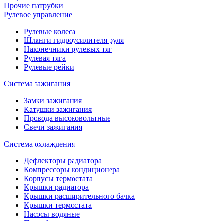
Прочие патрубки
Рулевое управление
Рулевые колеса
Шланги гидроусилителя руля
Наконечники рулевых тяг
Рулевая тяга
Рулевые рейки
Система зажигания
Замки зажигания
Катушки зажигания
Провода высоковольтные
Свечи зажигания
Система охлаждения
Дефлекторы радиатора
Компрессоры кондиционера
Корпусы термостата
Крышки радиатора
Крышки расширительного бачка
Крышки термостата
Насосы водяные