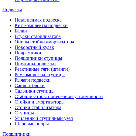
Подвеска
Независимая подвеска
Кит-комплекты подвески
Балки
Втулки стабилизатора
Опоры стойки амортизатора
Поворотный кулак
Подрамники
Подшипники ступицы
Пружины подвески
Реактивные тяги (штанги)
Ремкомплекты ступицы
Рычаги подвески
Сайлентблоки
Сальники ступицы
Стабилизаторы поперечной устойчивости
Стойки и амортизаторы
Стойки стабилизатора
Ступицы
Усиленный ступичный узел
Шаровые опоры
Подшипники