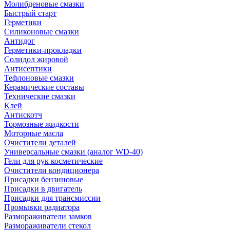
Молибденовые смазки
Быстрый старт
Герметики
Силиконовые смазки
Антидог
Герметики-прокладки
Солидол жировой
Антисептики
Тефлоновые смазки
Керамические составы
Технические смазки
Клей
Антискотч
Тормозные жидкости
Моторные масла
Очистители деталей
Универсальные смазки (аналог WD-40)
Гели для рук косметические
Очистители кондиционера
Присадки бензиновые
Присадки в двигатель
Присадки для трансмиссии
Промывки радиатора
Размораживатели замков
Размораживатели стекол