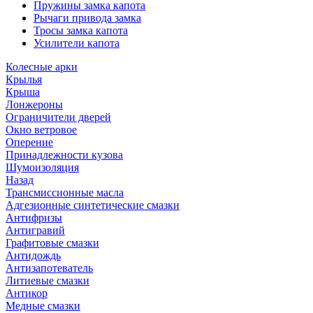
Пружины замка капота
Рычаги привода замка
Тросы замка капота
Усилители капота
Колесные арки
Крылья
Крыша
Лонжероны
Ограничители дверей
Окно ветровое
Оперение
Принадлежности кузова
Шумоизоляция
Назад
Трансмиссионные масла
Адгезионные синтетические смазки
Антифризы
Антигравий
Графитовые смазки
Антидождь
Антизапотеватель
Литиевые смазки
Антикор
Медные смазки