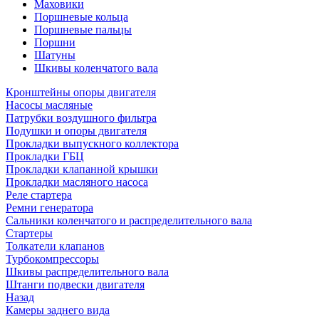
Маховики
Поршневые кольца
Поршневые пальцы
Поршни
Шатуны
Шкивы коленчатого вала
Кронштейны опоры двигателя
Насосы масляные
Патрубки воздушного фильтра
Подушки и опоры двигателя
Прокладки выпускного коллектора
Прокладки ГБЦ
Прокладки клапанной крышки
Прокладки масляного насоса
Реле стартера
Ремни генератора
Сальники коленчатого и распределительного вала
Стартеры
Толкатели клапанов
Турбокомпрессоры
Шкивы распределительного вала
Штанги подвески двигателя
Назад
Камеры заднего вида