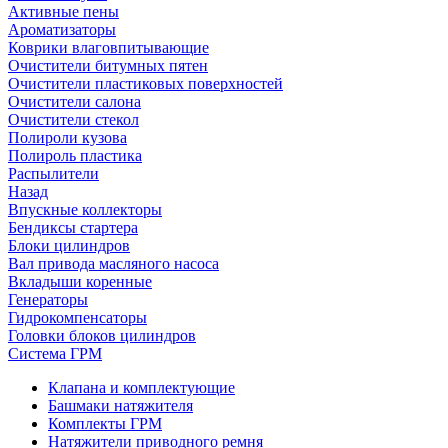
Активные пены
Ароматизаторы
Коврики влаговпитывающие
Очистители битумных пятен
Очистители пластиковых поверхностей
Очистители салона
Очистители стекол
Полироли кузова
Полироль пластика
Распылители
Назад
Впускные коллекторы
Бендиксы стартера
Блоки цилиндров
Вал привода масляного насоса
Вкладыши коренные
Генераторы
Гидрокомпенсаторы
Головки блоков цилиндров
Система ГРМ
Клапана и комплектующие
Башмаки натяжителя
Комплекты ГРМ
Натяжители приводного ремня