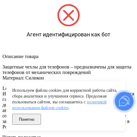
Агент идентифицирован как бот
Описание товара
Защитные чехлы для телефонов – предназначены для защиты
телефонов от механических повреждений
Материал: Силикон
LeCar — это официальный российский бренд АО «Лада-
Используем файлы cookies для корректной работы сайта,
Имидж» (дочернего предприятия АвтоВАЗ), который является
сбора аналитики и улучшения сервиса. Продолжая
гарантом качества, надежности и безопасности каждой
пользоваться сайтом, вы соглашаетесь с
политикой
детали. Компания специализируется на производстве
использования файлов cookies
.
автозапчастей, автохимии и аксессуаров для автомобилей
отечественного производства и иномарок. В производстве
Понятно
запчастей задействовано несколько заводов-изготовителей в
России и за рубежом.