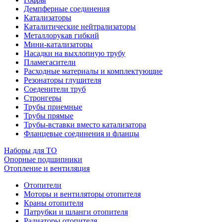
Демпферные соединения
Катализаторы
Каталитические нейтрализаторы
Металлорукав гибкий
Мини-катализаторы
Насадки на выхлопную трубу
Пламегасители
Расходные материалы и комплектующие
Резонаторы глушителя
Соеденители труб
Стронгеры
Трубы приемные
Трубы прямые
Трубы-вставки вместо катализатора
Фланцевые соединения и фланцы
Наборы для ТО
Опорные подшипники
Отопление и вентиляция
Отопители
Моторы и вентиляторы отопителя
Краны отопителя
Патрубки и шланги отопителя
Радиаторы отопителя