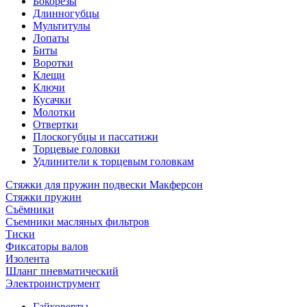
Бокорезы
Длинногубцы
Мультитулы
Лопаты
Биты
Воротки
Клещи
Ключи
Кусачки
Молотки
Отвертки
Плоскогубцы и пассатижи
Торцевые головки
Удлинители к торцевым головкам
Стяжки для пружин подвески Макферсон
Стяжки пружин
Съёмники
Съемники масляных фильтров
Тиски
Фиксаторы валов
Изолента
Шланг пневматический
Электроинструмент
Гайковерты