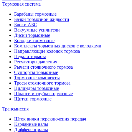
Тормозная система
Барабаны тормозные
Бачки тормозной жидкости
Блоки АБС
Вакуумные усилители
Диски тормозные
Колодки тормозные
Комплекты тормозных дисков с колодками
Направляющие колодок тормоза
Педали тормоза
Регуляторы давления
Рычаги стояночного тормоза
Суппорты тормозные
Тормозные комплекты
Тросы стояночного тормоза
Цилиндры тормозные
Шланги и трубки тормозные
Щитки тормозные
Трансмиссия
Шток вилки переключения передач
Карданные валы
Дифференциалы