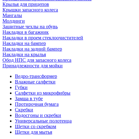
Крылья для прицепов
Крышки запасного колеса
Мангалы
Молдинги
Защитные чехлы на обувь
Накладки в багажник
Накладки в проем стеклоочистителей
Накладки на бампер
Накладки на задний бампер
Накладки на крылья
Обод НПС для запасного колеса
Принадлежности для мойки
Ведро-трансформер
Влажные салфетки
Губки
Салфетки из микрофибры
Замша в тубе
Протирочная бумага
Скребки
Водосгоны и скребки
Универсальные полотенца
Щетки со скребком
Щетки для мытья