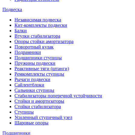
Подвеска
Независимая подвеска
Кит-комплекты подвески
Балки
Втулки стабилизатора
Опоры стойки амортизатора
Поворотный кулак
Подрамники
Подшипники ступицы
Пружины подвески
Реактивные тяги (штанги)
Ремкомплекты ступицы
Рычаги подвески
Сайлентблоки
Сальники ступицы
Стабилизаторы поперечной устойчивости
Стойки и амортизаторы
Стойки стабилизатора
Ступицы
Усиленный ступичный узел
Шаровые опоры
Подшипники