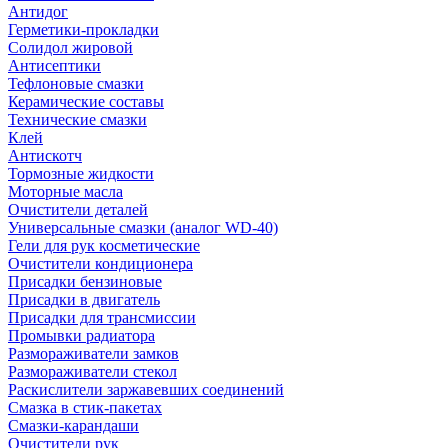
Антидог
Герметики-прокладки
Солидол жировой
Антисептики
Тефлоновые смазки
Керамические составы
Технические смазки
Клей
Антискотч
Тормозные жидкости
Моторные масла
Очистители деталей
Универсальные смазки (аналог WD-40)
Гели для рук косметические
Очистители кондиционера
Присадки бензиновые
Присадки в двигатель
Присадки для трансмиссии
Промывки радиатора
Размораживатели замков
Размораживатели стекол
Раскислители заржавевших соединений
Смазка в стик-пакетах
Смазки-карандаши
Очистители рук