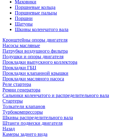
Маховики
Поршневые кольца
Поршневые пальцы
Поршни
Шатуны
Шкивы коленчатого вала
Кронштейны опоры двигателя
Насосы масляные
Патрубки воздушного фильтра
Подушки и опоры двигателя
Прокладки выпускного коллектора
Прокладки ГБЦ
Прокладки клапанной крышки
Прокладки масляного насоса
Реле стартера
Ремни генератора
Сальники коленчатого и распределительного вала
Стартеры
Толкатели клапанов
Турбокомпрессоры
Шкивы распределительного вала
Штанги подвески двигателя
Назад
Камеры заднего вида