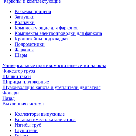
Фаркопы и комплектующие
Разъемы прицепа
Заглушки
Колпачки
Комплектующие для фаркопов
Комплекты электропроводки для фаркопа
Кронштейны под квадрат
Подрозетники
Фаркопы
Шары
Универсальные противомоскитные сетки на окна
Фиксатор груза
Шашки такси
Шприцы плунжерные
Шумоизоляция капота и утеплители двигателя
Фонари
Назад
Выхлопная система
Коллекторы выпускные
Вставки вместо катализатора
Изгибы труб
Глушители
Гофры