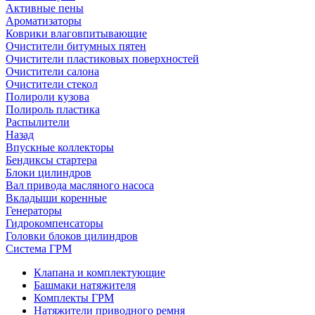
Активные пены
Ароматизаторы
Коврики влаговпитывающие
Очистители битумных пятен
Очистители пластиковых поверхностей
Очистители салона
Очистители стекол
Полироли кузова
Полироль пластика
Распылители
Назад
Впускные коллекторы
Бендиксы стартера
Блоки цилиндров
Вал привода масляного насоса
Вкладыши коренные
Генераторы
Гидрокомпенсаторы
Головки блоков цилиндров
Система ГРМ
Клапана и комплектующие
Башмаки натяжителя
Комплекты ГРМ
Натяжители приводного ремня