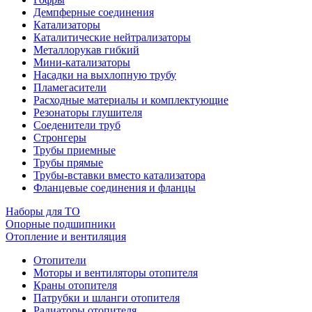
Демпферные соединения
Катализаторы
Каталитические нейтрализаторы
Металлорукав гибкий
Мини-катализаторы
Насадки на выхлопную трубу
Пламегасители
Расходные материалы и комплектующие
Резонаторы глушителя
Соеденители труб
Стронгеры
Трубы приемные
Трубы прямые
Трубы-вставки вместо катализатора
Фланцевые соединения и фланцы
Наборы для ТО
Опорные подшипники
Отопление и вентиляция
Отопители
Моторы и вентиляторы отопителя
Краны отопителя
Патрубки и шланги отопителя
Радиаторы отопителя