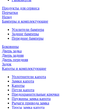
Продукты для сервиса
Перчатки
Назад
Бамперы и комплектующие
Усилители бампера
Задние бамперы
Передние бамперы
Боковины
Дверь задка
Дверь задняя
Дверь передняя
Задок
Капоты и комплектующие
Уплотнители капота
Замки капота
Капоты
Петли капота
Предохранительные крючки
Пружины замка капота
Рычаги привода замка
Тросы замка капота