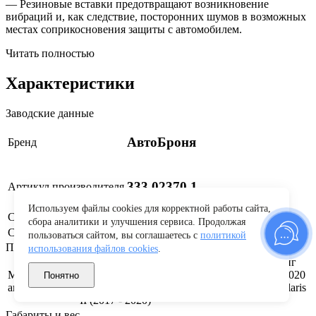
— Резиновые вставки предотвращают возникновение
вибраций и, как следствие, посторонних шумов в возможных
местах соприкосновения защиты с автомобилем.
Читать полностью
Характеристики
Заводские данные
АвтоБроня
Бренд
333.02370.1
Артикул производителя
Используем файлы cookies для корректной работы сайта,
Страна бренда
Россия
сбора аналитики и улучшения сервиса. Продолжая
Страна производства
Россия
пользоваться сайтом, вы соглашаетесь с
политикой
Применяемость
использования файлов cookies
.
Rio X-Line I (2017 - 2021), Rio IV рестайлинг
Модификация
(2020 - н.в.), Rio IV (2017 - 2020), Rio X I (2020
Понятно
автомобиля
- н.в.), Solaris II рестайлинг (2020 - н.в.), Solaris
II (2017 - 2020)
Габариты и вес