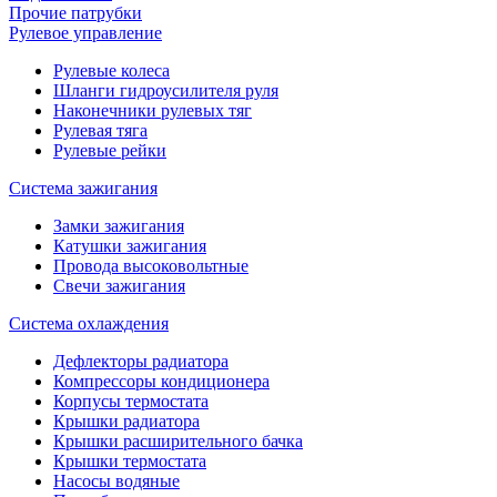
Прочие патрубки
Рулевое управление
Рулевые колеса
Шланги гидроусилителя руля
Наконечники рулевых тяг
Рулевая тяга
Рулевые рейки
Система зажигания
Замки зажигания
Катушки зажигания
Провода высоковольтные
Свечи зажигания
Система охлаждения
Дефлекторы радиатора
Компрессоры кондиционера
Корпусы термостата
Крышки радиатора
Крышки расширительного бачка
Крышки термостата
Насосы водяные