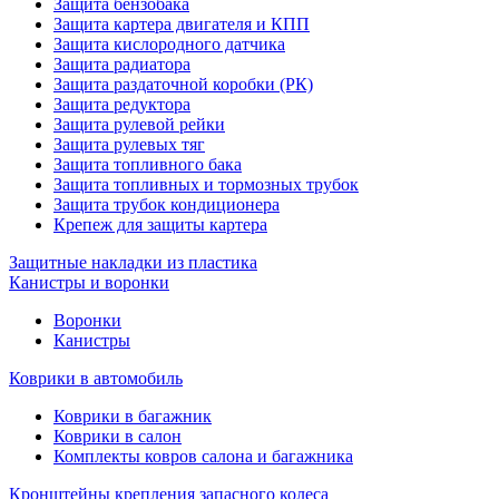
Защита бензобака
Защита картера двигателя и КПП
Защита кислородного датчика
Защита радиатора
Защита раздаточной коробки (РК)
Защита редуктора
Защита рулевой рейки
Защита рулевых тяг
Защита топливного бака
Защита топливных и тормозных трубок
Защита трубок кондиционера
Крепеж для защиты картера
Защитные накладки из пластика
Канистры и воронки
Воронки
Канистры
Коврики в автомобиль
Коврики в багажник
Коврики в салон
Комплекты ковров салона и багажника
Кронштейны крепления запасного колеса