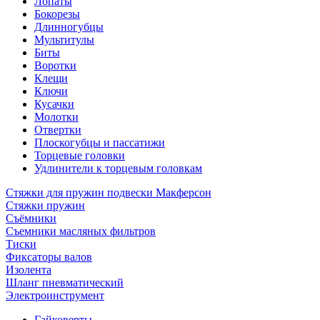
Лопаты
Бокорезы
Длинногубцы
Мультитулы
Биты
Воротки
Клещи
Ключи
Кусачки
Молотки
Отвертки
Плоскогубцы и пассатижи
Торцевые головки
Удлинители к торцевым головкам
Стяжки для пружин подвески Макферсон
Стяжки пружин
Съёмники
Съемники масляных фильтров
Тиски
Фиксаторы валов
Изолента
Шланг пневматический
Электроинструмент
Гайковерты