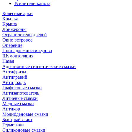
Усилители капота
Колесные арки
Крылья
Крыша
Лонжероны
Ограничители дверей
Окно ветровое
Оперение
Принадлежности кузова
Шумоизоляция
Назад
Адгезионные синтетические смазки
Антифризы
Антигравий
Антидождь
Графитовые смазки
Антизапотеватель
Литиевые смазки
Медные смазки
Антикор
Молибденовые смазки
Быстрый старт
Герметики
Силиконовые смазки