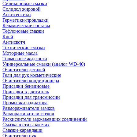
Силиконовые смазки
Солидол жировой
Антисептики
Герметики-прокладки
Керамические составы
Тефлоновые смазки
Клей
Антискотч
Технические смазки
Моторные масла
Тормозные жидкости
Универсальные смазки (аналог WD-40)
Очистители деталей
Гели для рук косметические
Очистители кондиционера
Присадки бензиновые
Присадки в двигатель
Присадки для трансмиссии
Промывки радиатора
Размораживатели замков
Размораживатели стекол
Раскислители заржавевших соединений
Смазка в стик-пакетах
Смазки-карандаши
Очистители рук