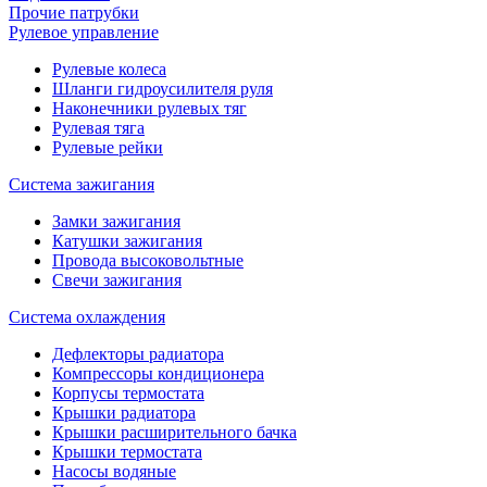
Прочие патрубки
Рулевое управление
Рулевые колеса
Шланги гидроусилителя руля
Наконечники рулевых тяг
Рулевая тяга
Рулевые рейки
Система зажигания
Замки зажигания
Катушки зажигания
Провода высоковольтные
Свечи зажигания
Система охлаждения
Дефлекторы радиатора
Компрессоры кондиционера
Корпусы термостата
Крышки радиатора
Крышки расширительного бачка
Крышки термостата
Насосы водяные