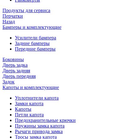
Продукты для сервиса
Перчатки
Назад
Бамперы и комплектующие
Усилители бампера
Задние бамперы
Передние бамперы
Боковины
Дверь задка
Дверь задняя
Дверь передняя
Задок
Капоты и комплектующие
Уплотнители капота
Замки капота
Капоты
Петли капота
Предохранительные крючки
Пружины замка капота
Рычаги привода замка
Тросы замка капота