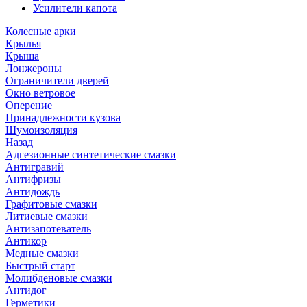
Усилители капота
Колесные арки
Крылья
Крыша
Лонжероны
Ограничители дверей
Окно ветровое
Оперение
Принадлежности кузова
Шумоизоляция
Назад
Адгезионные синтетические смазки
Антигравий
Антифризы
Антидождь
Графитовые смазки
Литиевые смазки
Антизапотеватель
Антикор
Медные смазки
Быстрый старт
Молибденовые смазки
Антидог
Герметики