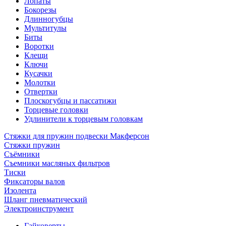
Лопаты
Бокорезы
Длинногубцы
Мультитулы
Биты
Воротки
Клещи
Ключи
Кусачки
Молотки
Отвертки
Плоскогубцы и пассатижи
Торцевые головки
Удлинители к торцевым головкам
Стяжки для пружин подвески Макферсон
Стяжки пружин
Съёмники
Съемники масляных фильтров
Тиски
Фиксаторы валов
Изолента
Шланг пневматический
Электроинструмент
Гайковерты