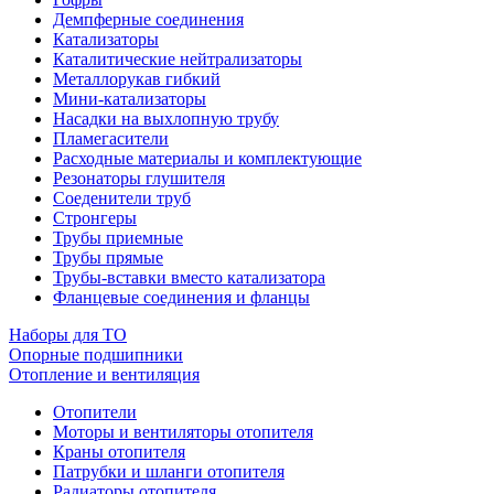
Демпферные соединения
Катализаторы
Каталитические нейтрализаторы
Металлорукав гибкий
Мини-катализаторы
Насадки на выхлопную трубу
Пламегасители
Расходные материалы и комплектующие
Резонаторы глушителя
Соеденители труб
Стронгеры
Трубы приемные
Трубы прямые
Трубы-вставки вместо катализатора
Фланцевые соединения и фланцы
Наборы для ТО
Опорные подшипники
Отопление и вентиляция
Отопители
Моторы и вентиляторы отопителя
Краны отопителя
Патрубки и шланги отопителя
Радиаторы отопителя