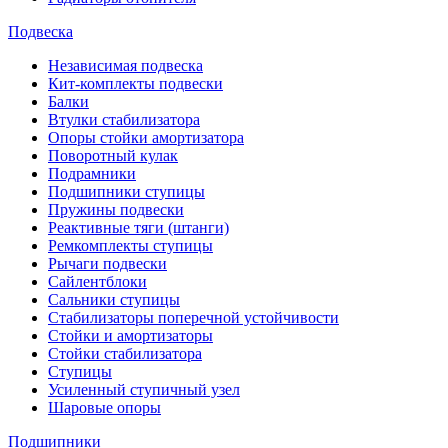
Подвеска
Независимая подвеска
Кит-комплекты подвески
Балки
Втулки стабилизатора
Опоры стойки амортизатора
Поворотный кулак
Подрамники
Подшипники ступицы
Пружины подвески
Реактивные тяги (штанги)
Ремкомплекты ступицы
Рычаги подвески
Сайлентблоки
Сальники ступицы
Стабилизаторы поперечной устойчивости
Стойки и амортизаторы
Стойки стабилизатора
Ступицы
Усиленный ступичный узел
Шаровые опоры
Подшипники