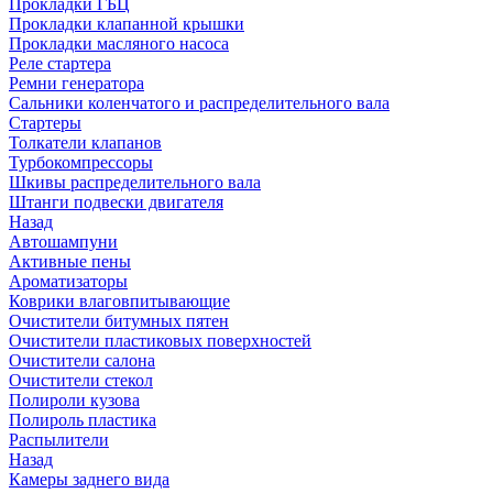
Прокладки ГБЦ
Прокладки клапанной крышки
Прокладки масляного насоса
Реле стартера
Ремни генератора
Сальники коленчатого и распределительного вала
Стартеры
Толкатели клапанов
Турбокомпрессоры
Шкивы распределительного вала
Штанги подвески двигателя
Назад
Автошампуни
Активные пены
Ароматизаторы
Коврики влаговпитывающие
Очистители битумных пятен
Очистители пластиковых поверхностей
Очистители салона
Очистители стекол
Полироли кузова
Полироль пластика
Распылители
Назад
Камеры заднего вида