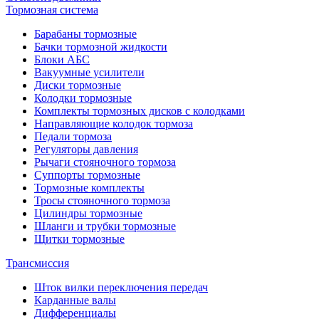
Тормозная система
Барабаны тормозные
Бачки тормозной жидкости
Блоки АБС
Вакуумные усилители
Диски тормозные
Колодки тормозные
Комплекты тормозных дисков с колодками
Направляющие колодок тормоза
Педали тормоза
Регуляторы давления
Рычаги стояночного тормоза
Суппорты тормозные
Тормозные комплекты
Тросы стояночного тормоза
Цилиндры тормозные
Шланги и трубки тормозные
Щитки тормозные
Трансмиссия
Шток вилки переключения передач
Карданные валы
Дифференциалы