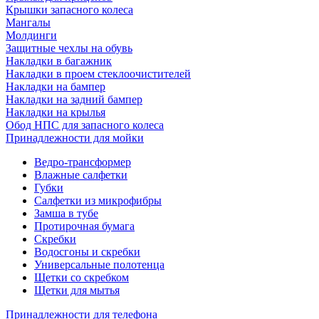
Крышки запасного колеса
Мангалы
Молдинги
Защитные чехлы на обувь
Накладки в багажник
Накладки в проем стеклоочистителей
Накладки на бампер
Накладки на задний бампер
Накладки на крылья
Обод НПС для запасного колеса
Принадлежности для мойки
Ведро-трансформер
Влажные салфетки
Губки
Салфетки из микрофибры
Замша в тубе
Протирочная бумага
Скребки
Водосгоны и скребки
Универсальные полотенца
Щетки со скребком
Щетки для мытья
Принадлежности для телефона