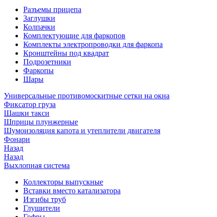
Разъемы прицепа
Заглушки
Колпачки
Комплектующие для фаркопов
Комплекты электропроводки для фаркопа
Кронштейны под квадрат
Подрозетники
Фаркопы
Шары
Универсальные противомоскитные сетки на окна
Фиксатор груза
Шашки такси
Шприцы плунжерные
Шумоизоляция капота и утеплители двигателя
Фонари
Назад
Назад
Выхлопная система
Коллекторы выпускные
Вставки вместо катализатора
Изгибы труб
Глушители
Гофры