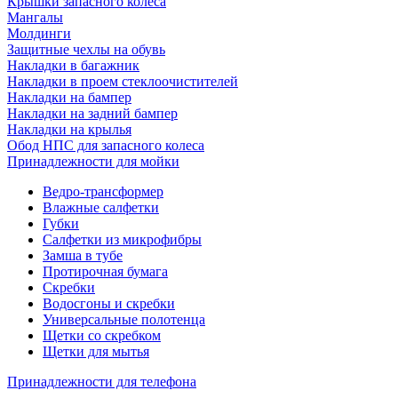
Крышки запасного колеса
Мангалы
Молдинги
Защитные чехлы на обувь
Накладки в багажник
Накладки в проем стеклоочистителей
Накладки на бампер
Накладки на задний бампер
Накладки на крылья
Обод НПС для запасного колеса
Принадлежности для мойки
Ведро-трансформер
Влажные салфетки
Губки
Салфетки из микрофибры
Замша в тубе
Протирочная бумага
Скребки
Водосгоны и скребки
Универсальные полотенца
Щетки со скребком
Щетки для мытья
Принадлежности для телефона