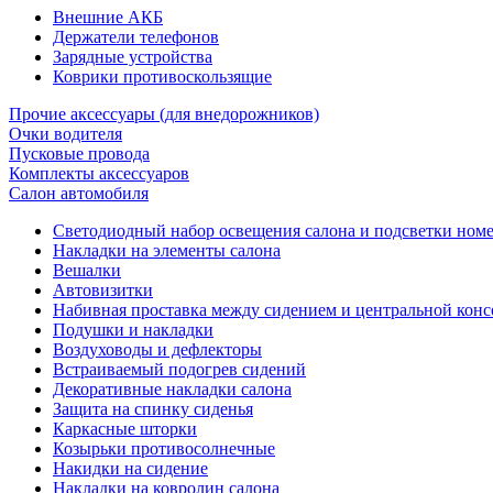
Внешние АКБ
Держатели телефонов
Зарядные устройства
Коврики противоскользящие
Прочие аксессуары (для внедорожников)
Очки водителя
Пусковые провода
Комплекты аксессуаров
Салон автомобиля
Светодиодный набор освещения салона и подсветки ном
Накладки на элементы салона
Вешалки
Автовизитки
Набивная проставка между сидением и центральной кон
Подушки и накладки
Воздуховоды и дефлекторы
Встраиваемый подогрев сидений
Декоративные накладки салона
Защита на спинку сиденья
Каркасные шторки
Козырьки противосолнечные
Накидки на сидение
Накладки на ковролин салона