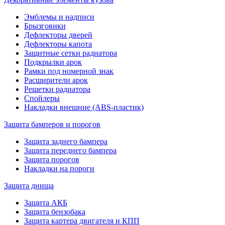
Эмблемы и надписи
Брызговики
Дефлекторы дверей
Дефлекторы капота
Защитные сетки радиатора
Подкрылки арок
Рамки под номерной знак
Расширители арок
Решетки радиатора
Спойлеры
Накладки внешние (ABS-пластик)
Защита бамперов и порогов
Защита заднего бампера
Защита переднего бампера
Защита порогов
Накладки на пороги
Защита днища
Защита АКБ
Защита бензобака
Защита картера двигателя и КПП