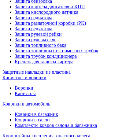
Защита бензобака
Защита картера двигателя и КПП
Защита кислородного датчика
Защита радиатора
Защита раздаточной коробки (РК)
Защита редуктора
Защита рулевой рейки
Защита рулевых тяг
Защита топливного бака
Защита топливных и тормозных трубок
Защита трубок кондиционера
Крепеж для защиты картера
Защитные накладки из пластика
Канистры и воронки
Воронки
Канистры
Коврики в автомобиль
Коврики в багажник
Коврики в салон
Комплекты ковров салона и багажника
Кронштейны крепления запасного колеса