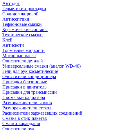
Антидог
Герметики-прокладки
Солидол жировой
Антисептики
Тефлоновые смазки
Керамические составы
Технические смазки
Клей
Антискотч
Тормозные жидкости
Моторные масла
Очистители деталей
Универсальные смазки (аналог WD-40)
Гели для рук косметические
Очистители кондиционера
Присадки бензиновые
Присадки в двигатель
Присадки для трансмиссии
Промывки радиатора
Размораживатели замков
Размораживатели стекол
Раскислители заржавевших соединений
Смазка в стик-пакетах
Смазки-карандаши
Очистители рук