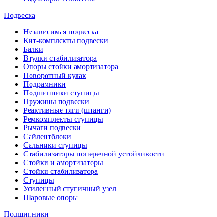
Подвеска
Независимая подвеска
Кит-комплекты подвески
Балки
Втулки стабилизатора
Опоры стойки амортизатора
Поворотный кулак
Подрамники
Подшипники ступицы
Пружины подвески
Реактивные тяги (штанги)
Ремкомплекты ступицы
Рычаги подвески
Сайлентблоки
Сальники ступицы
Стабилизаторы поперечной устойчивости
Стойки и амортизаторы
Стойки стабилизатора
Ступицы
Усиленный ступичный узел
Шаровые опоры
Подшипники