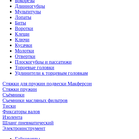
Бокорезы
Длинногубцы
Мультитулы
Лопаты
Биты
Воротки
Клещи
Ключи
Кусачки
Молотки
Отвертки
Плоскогубцы и пассатижи
Торцевые головки
Удлинители к торцевым головкам
Стяжки для пружин подвески Макферсон
Стяжки пружин
Съёмники
Съемники масляных фильтров
Тиски
Фиксаторы валов
Изолента
Шланг пневматический
Электроинструмент
Гайковерты