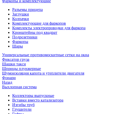
Фаркопы и комплектующие
Разъемы прицепа
Заглушки
Колпачки
Комплектующие для фаркопов
Комплекты электропроводки для фаркопа
Кронштейны под квадрат
Подрозетники
Фаркопы
Шары
Универсальные противомоскитные сетки на окна
Фиксатор груза
Шашки такси
Шприцы плунжерные
Шумоизоляция капота и утеплители двигателя
Фонари
Назад
Выхлопная система
Коллекторы выпускные
Вставки вместо катализатора
Изгибы труб
Глушители
Гофры