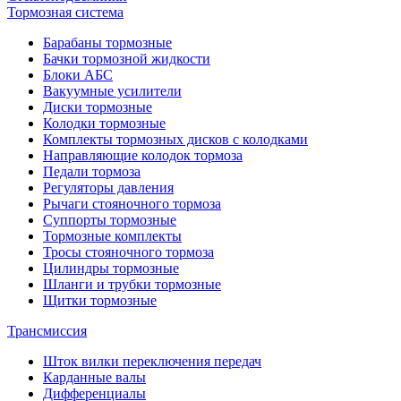
Тормозная система
Барабаны тормозные
Бачки тормозной жидкости
Блоки АБС
Вакуумные усилители
Диски тормозные
Колодки тормозные
Комплекты тормозных дисков с колодками
Направляющие колодок тормоза
Педали тормоза
Регуляторы давления
Рычаги стояночного тормоза
Суппорты тормозные
Тормозные комплекты
Тросы стояночного тормоза
Цилиндры тормозные
Шланги и трубки тормозные
Щитки тормозные
Трансмиссия
Шток вилки переключения передач
Карданные валы
Дифференциалы