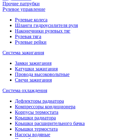
Прочие патрубки
Рулевое управление
Рулевые колеса
Шланги гидроусилителя руля
Наконечники рулевых тяг
Рулевая тяга
Рулевые рейки
Система зажигания
Замки зажигания
Катушки зажигания
Провода высоковольтные
Свечи зажигания
Система охлаждения
Дефлекторы радиатора
Компрессоры кондиционера
Корпусы термостата
Крышки радиатора
Крышки расширительного бачка
Крышки термостата
Насосы водяные