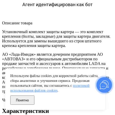
Агент идентифицирован как бот
Описание товара
Установочный комплект защиты картера — это комплект
крепления (болты, закладные) для защиты картера двигателя.
Используется для замены вышедшего из строя штатного
крепежа крепления защиты картера.
АО «Лада-Имидж» является дочерним предприятием АО
«АВТОВАЗ» и его официальным дистрибьютором по
продаже запчастей и аксессуаров к автомобилям LADA на
российском и зарубежном рынке. Оригинальные запчасти и
аксессуары LADA в фирменной упаковке – это запчасти,
Используем файлы cookies для корректной работы сайта,
которые изготовлены производственными подразделениями
сбора аналитики и улучшения сервиса. Продолжая
АО “АВТОВАЗ” или его сертифицированными
пользоваться сайтом, вы соглашаетесь с
политикой
поставщиками и полностью соответствующие техническим
использования файлов cookies
.
требованиям конструктивной документации производителя.
Читать полностью
Понятно
Характеристики