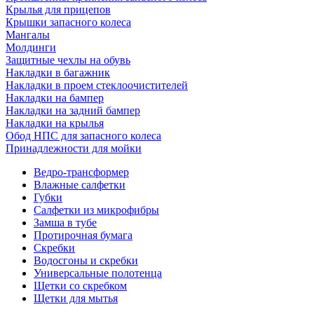
Крылья для прицепов
Крышки запасного колеса
Мангалы
Молдинги
Защитные чехлы на обувь
Накладки в багажник
Накладки в проем стеклоочистителей
Накладки на бампер
Накладки на задний бампер
Накладки на крылья
Обод НПС для запасного колеса
Принадлежности для мойки
Ведро-трансформер
Влажные салфетки
Губки
Салфетки из микрофибры
Замша в тубе
Протирочная бумага
Скребки
Водосгоны и скребки
Универсальные полотенца
Щетки со скребком
Щетки для мытья