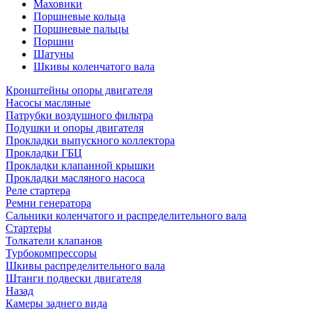
Маховики
Поршневые кольца
Поршневые пальцы
Поршни
Шатуны
Шкивы коленчатого вала
Кронштейны опоры двигателя
Насосы масляные
Патрубки воздушного фильтра
Подушки и опоры двигателя
Прокладки выпускного коллектора
Прокладки ГБЦ
Прокладки клапанной крышки
Прокладки масляного насоса
Реле стартера
Ремни генератора
Сальники коленчатого и распределительного вала
Стартеры
Толкатели клапанов
Турбокомпрессоры
Шкивы распределительного вала
Штанги подвески двигателя
Назад
Камеры заднего вида