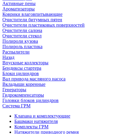
Активные пены
Ароматизаторы
Коврики влаговпитывающие
Очистители битумных пятен
Очистители пластиковых поверхностей
Очистители салона
Очистители стекол
Полироли кузова
Полироль пластика
Распылители
Назад
Впускные коллекторы
Бендиксы стартера
Блоки цилиндров
Вал привода масляного насоса
Вкладыши коренные
Генераторы
Гидрокомпенсаторы
Головки блоков цилиндров
Система ГРМ
Клапана и комплектующие
Башмаки натяжителя
Комплекты ГРМ
Натяжители приводного ремня