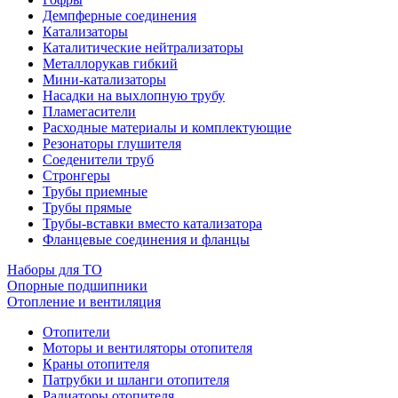
Демпферные соединения
Катализаторы
Каталитические нейтрализаторы
Металлорукав гибкий
Мини-катализаторы
Насадки на выхлопную трубу
Пламегасители
Расходные материалы и комплектующие
Резонаторы глушителя
Соеденители труб
Стронгеры
Трубы приемные
Трубы прямые
Трубы-вставки вместо катализатора
Фланцевые соединения и фланцы
Наборы для ТО
Опорные подшипники
Отопление и вентиляция
Отопители
Моторы и вентиляторы отопителя
Краны отопителя
Патрубки и шланги отопителя
Радиаторы отопителя