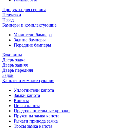
Продукты для сервиса
Перчатки
Назад
Бамперы и комплектующие
Усилители бампера
Задние бамперы
Передние бамперы
Боковины
Дверь задка
Дверь задняя
Дверь передняя
Задок
Капоты и комплектующие
Уплотнители капота
Замки капота
Капоты
Петли капота
Предохранительные крючки
Пружины замка капота
Рычаги привода замка
Тросы замка капота