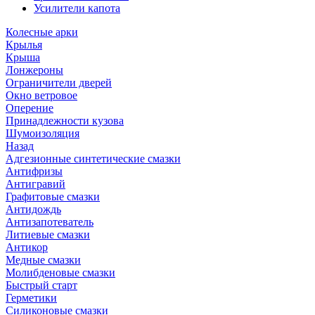
Усилители капота
Колесные арки
Крылья
Крыша
Лонжероны
Ограничители дверей
Окно ветровое
Оперение
Принадлежности кузова
Шумоизоляция
Назад
Адгезионные синтетические смазки
Антифризы
Антигравий
Графитовые смазки
Антидождь
Антизапотеватель
Литиевые смазки
Антикор
Медные смазки
Молибденовые смазки
Быстрый старт
Герметики
Силиконовые смазки