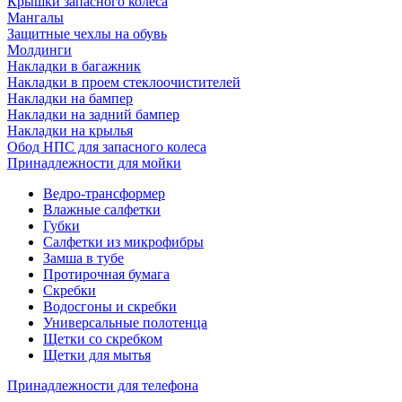
Крышки запасного колеса
Мангалы
Защитные чехлы на обувь
Молдинги
Накладки в багажник
Накладки в проем стеклоочистителей
Накладки на бампер
Накладки на задний бампер
Накладки на крылья
Обод НПС для запасного колеса
Принадлежности для мойки
Ведро-трансформер
Влажные салфетки
Губки
Салфетки из микрофибры
Замша в тубе
Протирочная бумага
Скребки
Водосгоны и скребки
Универсальные полотенца
Щетки со скребком
Щетки для мытья
Принадлежности для телефона