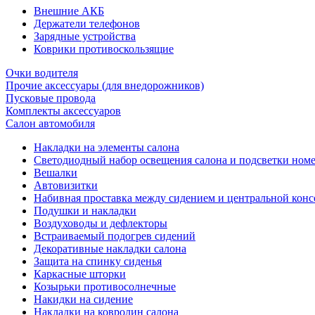
Внешние АКБ
Держатели телефонов
Зарядные устройства
Коврики противоскользящие
Очки водителя
Прочие аксессуары (для внедорожников)
Пусковые провода
Комплекты аксессуаров
Салон автомобиля
Накладки на элементы салона
Светодиодный набор освещения салона и подсветки ном
Вешалки
Автовизитки
Набивная проставка между сидением и центральной кон
Подушки и накладки
Воздуховоды и дефлекторы
Встраиваемый подогрев сидений
Декоративные накладки салона
Защита на спинку сиденья
Каркасные шторки
Козырьки противосолнечные
Накидки на сидение
Накладки на ковролин салона