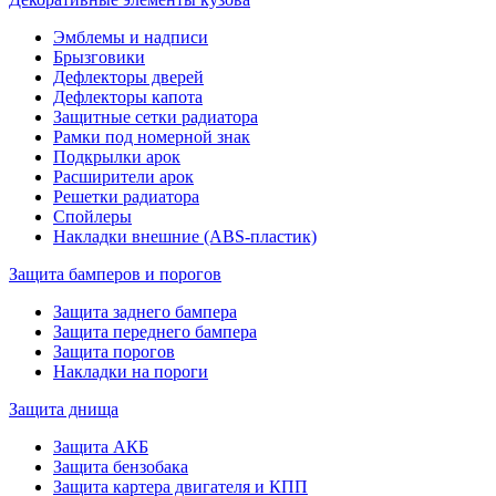
Эмблемы и надписи
Брызговики
Дефлекторы дверей
Дефлекторы капота
Защитные сетки радиатора
Рамки под номерной знак
Подкрылки арок
Расширители арок
Решетки радиатора
Спойлеры
Накладки внешние (ABS-пластик)
Защита бамперов и порогов
Защита заднего бампера
Защита переднего бампера
Защита порогов
Накладки на пороги
Защита днища
Защита АКБ
Защита бензобака
Защита картера двигателя и КПП