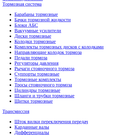
Тормозная система
Барабаны тормозные
Бачки тормозной жидкости
Блоки АБС
Вакуумные усилители
Диски тормозные
Колодки тормозные
Комплекты тормозных дисков с колодками
Направляющие колодок тормоза
Педали тормоза
Регуляторы давления
Рычаги стояночного тормоза
Суппорты тормозные
Тормозные комплекты
Тросы стояночного тормоза
Цилиндры тормозные
Шланги и трубки тормозные
Щитки тормозные
Трансмиссия
Шток вилки переключения передач
Карданные валы
Дифференциалы