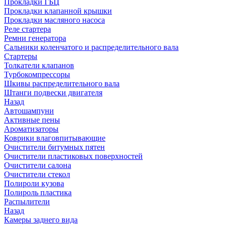
Прокладки ГБЦ
Прокладки клапанной крышки
Прокладки масляного насоса
Реле стартера
Ремни генератора
Сальники коленчатого и распределительного вала
Стартеры
Толкатели клапанов
Турбокомпрессоры
Шкивы распределительного вала
Штанги подвески двигателя
Назад
Автошампуни
Активные пены
Ароматизаторы
Коврики влаговпитывающие
Очистители битумных пятен
Очистители пластиковых поверхностей
Очистители салона
Очистители стекол
Полироли кузова
Полироль пластика
Распылители
Назад
Камеры заднего вида