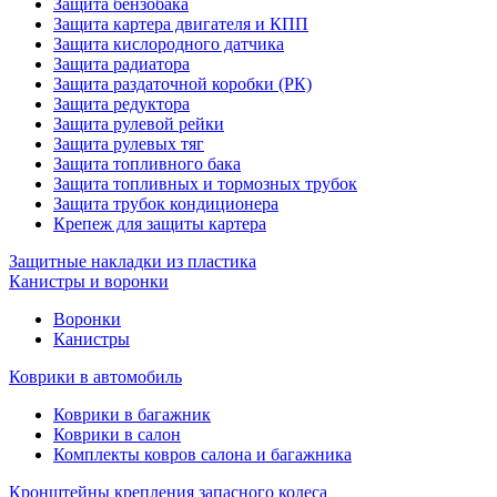
Защита бензобака
Защита картера двигателя и КПП
Защита кислородного датчика
Защита радиатора
Защита раздаточной коробки (РК)
Защита редуктора
Защита рулевой рейки
Защита рулевых тяг
Защита топливного бака
Защита топливных и тормозных трубок
Защита трубок кондиционера
Крепеж для защиты картера
Защитные накладки из пластика
Канистры и воронки
Воронки
Канистры
Коврики в автомобиль
Коврики в багажник
Коврики в салон
Комплекты ковров салона и багажника
Кронштейны крепления запасного колеса