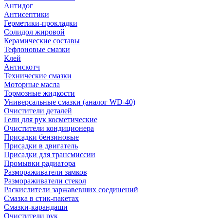
Антидог
Антисептики
Герметики-прокладки
Солидол жировой
Керамические составы
Тефлоновые смазки
Клей
Антискотч
Технические смазки
Моторные масла
Тормозные жидкости
Универсальные смазки (аналог WD-40)
Очистители деталей
Гели для рук косметические
Очистители кондиционера
Присадки бензиновые
Присадки в двигатель
Присадки для трансмиссии
Промывки радиатора
Размораживатели замков
Размораживатели стекол
Раскислители заржавевших соединений
Смазка в стик-пакетах
Смазки-карандаши
Очистители рук