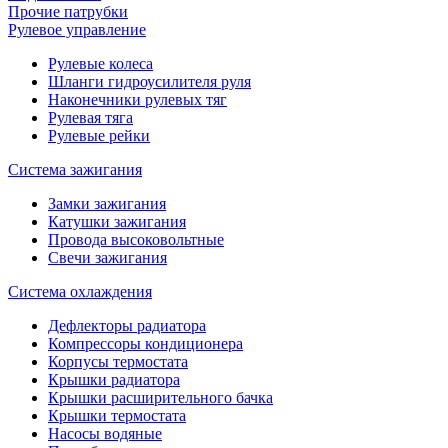
Прочие патрубки
Рулевое управление
Рулевые колеса
Шланги гидроусилителя руля
Наконечники рулевых тяг
Рулевая тяга
Рулевые рейки
Система зажигания
Замки зажигания
Катушки зажигания
Провода высоковольтные
Свечи зажигания
Система охлаждения
Дефлекторы радиатора
Компрессоры кондиционера
Корпусы термостата
Крышки радиатора
Крышки расширительного бачка
Крышки термостата
Насосы водяные