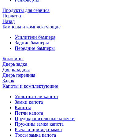
Продукты для сервиса
Перчатки
Назад
Бамперы и комплектующие
Усилители бампера
Задние бамперы
Передние бамперы
Боковины
Дверь задка
Дверь задняя
Дверь передняя
Задок
Капоты и комплектующие
Уплотнители капота
Замки капота
Капоты
Петли капота
Предохранительные крючки
Пружины замка капота
Рычаги привода замка
Тросы замка капота