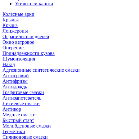
Усилители капота
Колесные арки
Крылья
Крыша
Лонжероны
Ограничители дверей
Окно ветровое
Оперение
Принадлежности кузова
Шумоизоляция
Назад
Адгезионные синтетические смазки
Антигравий
Антифризы
Антидождь
Графитовые смазки
Антизапотеватель
Литиевые смазки
Антикор
Медные смазки
Быстрый старт
Молибденовые смазки
Герметики
Силиконовые смазки