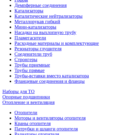
Демпферные соединения
Катализаторы
Каталитические нейтрализаторы
Металлорукав гибкий
Мини-катализаторы
Насадки на выхлопную трубу
Пламегасители
Расходные материалы и комплектующие
Резонаторы глушителя
Соеденители труб
Стронгеры
Трубы приемные
Трубы прямые
Трубы-вставки вместо катализатора
Фланцевые соединения и фланцы
Наборы для ТО
Опорные подшипники
Отопление и вентиляция
Отопители
Моторы и вентиляторы отопителя
Краны отопителя
Патрубки и шланги отопителя
Радиаторы отопителя