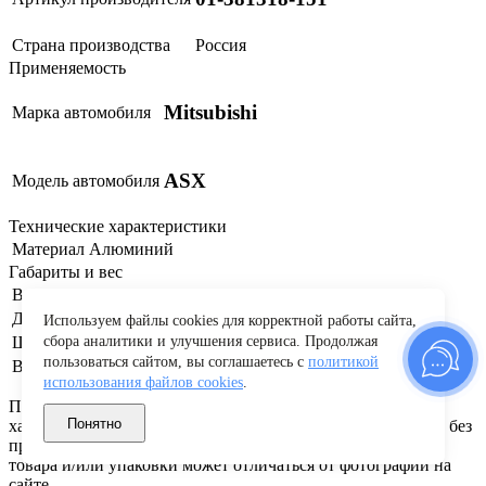
Страна производства
Россия
Применяемость
Mitsubishi
Марка автомобиля
ASX
Модель автомобиля
Технические характеристики
Материал
Алюминий
Габариты и вес
Вес
0.420 кг
Длина
92 см
Используем файлы cookies для корректной работы сайта,
Ширина
21 см
сбора аналитики и улучшения сервиса. Продолжая
пользоваться сайтом, вы соглашаетесь с
политикой
Высота
7 см
использования файлов cookies
.
Производитель оставляет за собой право изменять
Понятно
характеристики товара, его внешний вид и комплектацию без
предварительного уведомления продавца. Внешний вид
товара и/или упаковки может отличаться от фотографии на
сайте.