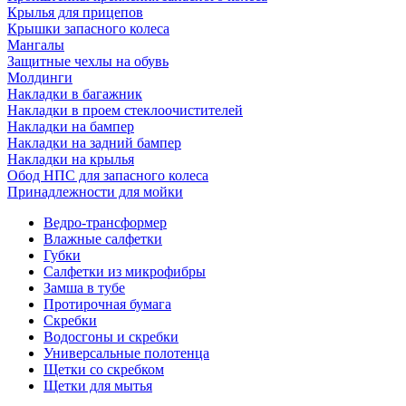
Крылья для прицепов
Крышки запасного колеса
Мангалы
Защитные чехлы на обувь
Молдинги
Накладки в багажник
Накладки в проем стеклоочистителей
Накладки на бампер
Накладки на задний бампер
Накладки на крылья
Обод НПС для запасного колеса
Принадлежности для мойки
Ведро-трансформер
Влажные салфетки
Губки
Салфетки из микрофибры
Замша в тубе
Протирочная бумага
Скребки
Водосгоны и скребки
Универсальные полотенца
Щетки со скребком
Щетки для мытья