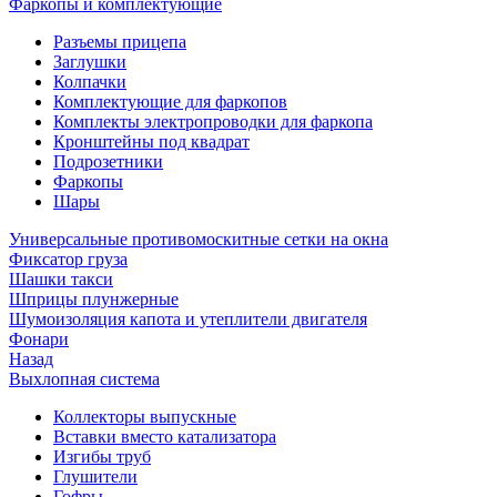
Фаркопы и комплектующие
Разъемы прицепа
Заглушки
Колпачки
Комплектующие для фаркопов
Комплекты электропроводки для фаркопа
Кронштейны под квадрат
Подрозетники
Фаркопы
Шары
Универсальные противомоскитные сетки на окна
Фиксатор груза
Шашки такси
Шприцы плунжерные
Шумоизоляция капота и утеплители двигателя
Фонари
Назад
Выхлопная система
Коллекторы выпускные
Вставки вместо катализатора
Изгибы труб
Глушители
Гофры