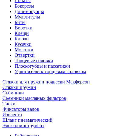
Лопаты
Бокорезы
Длинногубцы
Мультитулы
Биты
Воротки
Клещи
Ключи
Кусачки
Молотки
Отвертки
Торцевые головки
Плоскогубцы и пассатижи
Удлинители к торцевым головкам
Стяжки для пружин подвески Макферсон
Стяжки пружин
Съёмники
Съемники масляных фильтров
Тиски
Фиксаторы валов
Изолента
Шланг пневматический
Электроинструмент
Гайковерты