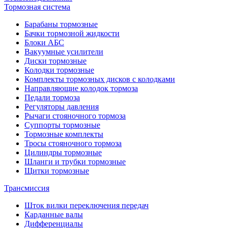
Тормозная система
Барабаны тормозные
Бачки тормозной жидкости
Блоки АБС
Вакуумные усилители
Диски тормозные
Колодки тормозные
Комплекты тормозных дисков с колодками
Направляющие колодок тормоза
Педали тормоза
Регуляторы давления
Рычаги стояночного тормоза
Суппорты тормозные
Тормозные комплекты
Тросы стояночного тормоза
Цилиндры тормозные
Шланги и трубки тормозные
Щитки тормозные
Трансмиссия
Шток вилки переключения передач
Карданные валы
Дифференциалы