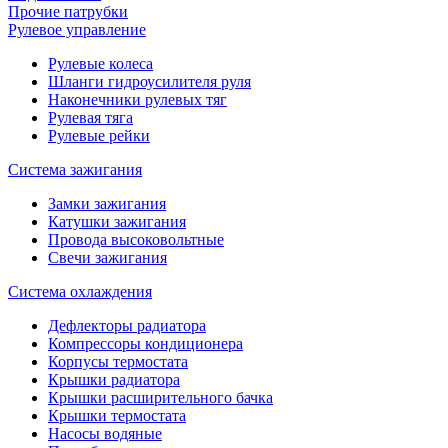
Прочие патрубки
Рулевое управление
Рулевые колеса
Шланги гидроусилителя руля
Наконечники рулевых тяг
Рулевая тяга
Рулевые рейки
Система зажигания
Замки зажигания
Катушки зажигания
Провода высоковольтные
Свечи зажигания
Система охлаждения
Дефлекторы радиатора
Компрессоры кондиционера
Корпусы термостата
Крышки радиатора
Крышки расширительного бачка
Крышки термостата
Насосы водяные