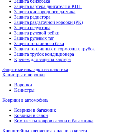
Защита бензобака
Защита картера двигателя и КПП
Защита кислородного датчика
Защита радиатора
Защита раздаточной коробки (РК)
Защита редуктора
Защита рулевой рейки
Защита рулевых тяг
Защита топливного бака
Защита топливных и тормозных трубок
Защита трубок кондиционера
Крепеж для защиты картера
Защитные накладки из пластика
Канистры и воронки
Воронки
Канистры
Коврики в автомобиль
Коврики в багажник
Коврики в салон
Комплекты ковров салона и багажника
Кронштейны крепления запасного колеса