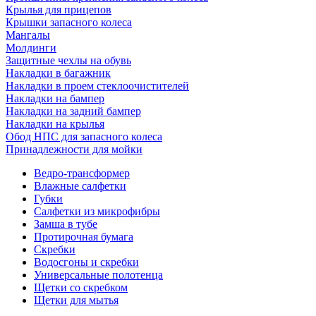
Крылья для прицепов
Крышки запасного колеса
Мангалы
Молдинги
Защитные чехлы на обувь
Накладки в багажник
Накладки в проем стеклоочистителей
Накладки на бампер
Накладки на задний бампер
Накладки на крылья
Обод НПС для запасного колеса
Принадлежности для мойки
Ведро-трансформер
Влажные салфетки
Губки
Салфетки из микрофибры
Замша в тубе
Протирочная бумага
Скребки
Водосгоны и скребки
Универсальные полотенца
Щетки со скребком
Щетки для мытья