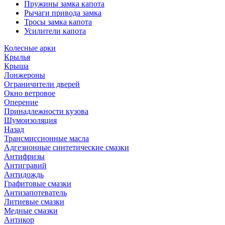
Пружины замка капота
Рычаги привода замка
Тросы замка капота
Усилители капота
Колесные арки
Крылья
Крыша
Лонжероны
Ограничители дверей
Окно ветровое
Оперение
Принадлежности кузова
Шумоизоляция
Назад
Трансмиссионные масла
Адгезионные синтетические смазки
Антифризы
Антигравий
Антидождь
Графитовые смазки
Антизапотеватель
Литиевые смазки
Медные смазки
Антикор