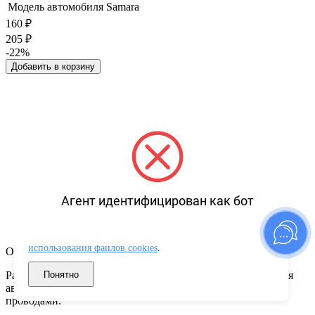
Модель автомобиля
Samara
160
₽
205
₽
-22%
Добавить в корзину
Агент идентифицирован как бот
Используем файлы cookies для корректной работы сайта,
сбора аналитики и улучшения сервиса. Продолжая
пользоваться сайтом, вы соглашаетесь с
политикой
использования файлов cookies
.
Описание товара
Понятно
Разъем к датчику температуры охлаждающей жидкости для
автомобилей ВАЗ 2108-10, к генератору Peugeot 307 с
проводами.