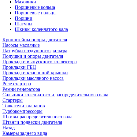
Маховики
Поршневые кольца
Поршневые пальцы
Поршни
Шатуны
Шкивы коленчатого вала
Кронштейны опоры двигателя
Насосы масляные
Патрубки воздушного фильтра
Подушки и опоры двигателя
Прокладки выпускного коллектора
Прокладки ГБЦ
Прокладки клапанной крышки
Прокладки масляного насоса
Реле стартера
Ремни генератора
Сальники коленчатого и распределительного вала
Стартеры
Толкатели клапанов
Турбокомпрессоры
Шкивы распределительного вала
Штанги подвески двигателя
Назад
Камеры заднего вида