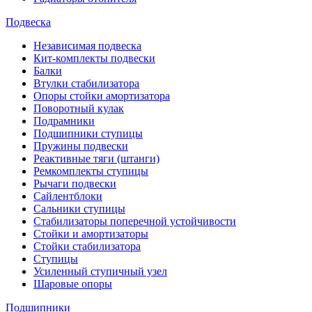
Подвеска
Независимая подвеска
Кит-комплекты подвески
Балки
Втулки стабилизатора
Опоры стойки амортизатора
Поворотный кулак
Подрамники
Подшипники ступицы
Пружины подвески
Реактивные тяги (штанги)
Ремкомплекты ступицы
Рычаги подвески
Сайлентблоки
Сальники ступицы
Стабилизаторы поперечной устойчивости
Стойки и амортизаторы
Стойки стабилизатора
Ступицы
Усиленный ступичный узел
Шаровые опоры
Подшипники