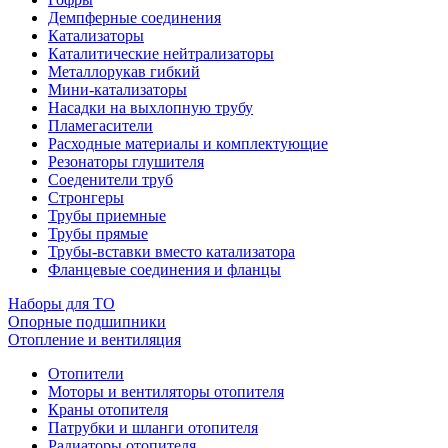
Демпферные соединения
Катализаторы
Каталитические нейтрализаторы
Металлорукав гибкий
Мини-катализаторы
Насадки на выхлопную трубу
Пламегасители
Расходные материалы и комплектующие
Резонаторы глушителя
Соеденители труб
Стронгеры
Трубы приемные
Трубы прямые
Трубы-вставки вместо катализатора
Фланцевые соединения и фланцы
Наборы для ТО
Опорные подшипники
Отопление и вентиляция
Отопители
Моторы и вентиляторы отопителя
Краны отопителя
Патрубки и шланги отопителя
Радиаторы отопителя