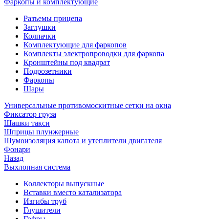
Фаркопы и комплектующие
Разъемы прицепа
Заглушки
Колпачки
Комплектующие для фаркопов
Комплекты электропроводки для фаркопа
Кронштейны под квадрат
Подрозетники
Фаркопы
Шары
Универсальные противомоскитные сетки на окна
Фиксатор груза
Шашки такси
Шприцы плунжерные
Шумоизоляция капота и утеплители двигателя
Фонари
Назад
Выхлопная система
Коллекторы выпускные
Вставки вместо катализатора
Изгибы труб
Глушители
Гофры