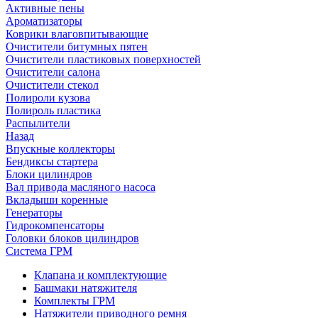
Активные пены
Ароматизаторы
Коврики влаговпитывающие
Очистители битумных пятен
Очистители пластиковых поверхностей
Очистители салона
Очистители стекол
Полироли кузова
Полироль пластика
Распылители
Назад
Впускные коллекторы
Бендиксы стартера
Блоки цилиндров
Вал привода масляного насоса
Вкладыши коренные
Генераторы
Гидрокомпенсаторы
Головки блоков цилиндров
Система ГРМ
Клапана и комплектующие
Башмаки натяжителя
Комплекты ГРМ
Натяжители приводного ремня