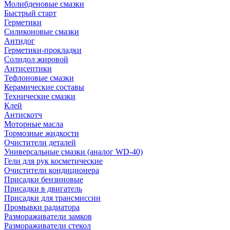
Молибденовые смазки
Быстрый старт
Герметики
Силиконовые смазки
Антидог
Герметики-прокладки
Солидол жировой
Антисептики
Тефлоновые смазки
Керамические составы
Технические смазки
Клей
Антискотч
Моторные масла
Тормозные жидкости
Очистители деталей
Универсальные смазки (аналог WD-40)
Гели для рук косметические
Очистители кондиционера
Присадки бензиновые
Присадки в двигатель
Присадки для трансмиссии
Промывки радиатора
Размораживатели замков
Размораживатели стекол