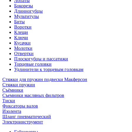
Лопаты
Бокорезы
Длинногубцы
Мультитулы
Биты
Воротки
Клещи
Ключи
Кусачки
Молотки
Отвертки
Плоскогубцы и пассатижи
Торцевые головки
Удлинители к торцевым головкам
Стяжки для пружин подвески Макферсон
Стяжки пружин
Съёмники
Съемники масляных фильтров
Тиски
Фиксаторы валов
Изолента
Шланг пневматический
Электроинструмент
Гайковерты