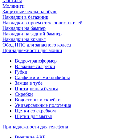
Мангалы
Молдинги
Защитные чехлы на обувь
Накладки в багажник
Накладки в проем стеклоочистителей
Накладки на бампер
Накладки на задний бампер
Накладки на крылья
Обод НПС для запасного колеса
Принадлежности для мойки
Ведро-трансформер
Влажные салфетки
Губки
Салфетки из микрофибры
Замша в тубе
Протирочная бумага
Скребки
Водосгоны и скребки
Универсальные полотенца
Щетки со скребком
Щетки для мытья
Принадлежности для телефона
Внешние АКБ