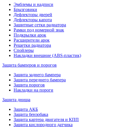
Эмблемы и надписи
Брызговики
Дефлекторы дверей
Дефлекторы капота
Защитные сетки радиатора
Рамки под номерной знак
Подкрылки арок
Расширители арок
Решетки радиатора
Спойлеры
Накладки внешние (ABS-пластик)
Защита бамперов и порогов
Защита заднего бампера
Защита переднего бампера
Защита порогов
Накладки на пороги
Защита днища
Защита АКБ
Защита бензобака
Защита картера двигателя и КПП
Защита кислородного датчика