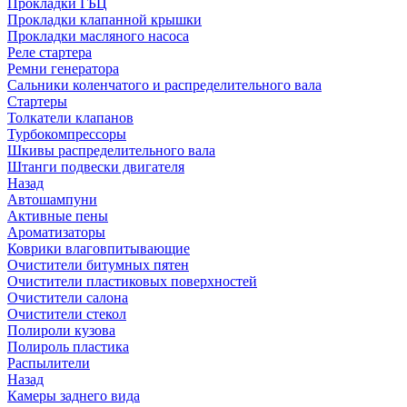
Прокладки ГБЦ
Прокладки клапанной крышки
Прокладки масляного насоса
Реле стартера
Ремни генератора
Сальники коленчатого и распределительного вала
Стартеры
Толкатели клапанов
Турбокомпрессоры
Шкивы распределительного вала
Штанги подвески двигателя
Назад
Автошампуни
Активные пены
Ароматизаторы
Коврики влаговпитывающие
Очистители битумных пятен
Очистители пластиковых поверхностей
Очистители салона
Очистители стекол
Полироли кузова
Полироль пластика
Распылители
Назад
Камеры заднего вида