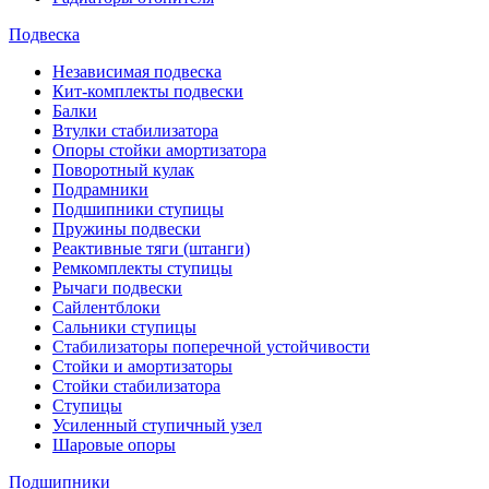
Подвеска
Независимая подвеска
Кит-комплекты подвески
Балки
Втулки стабилизатора
Опоры стойки амортизатора
Поворотный кулак
Подрамники
Подшипники ступицы
Пружины подвески
Реактивные тяги (штанги)
Ремкомплекты ступицы
Рычаги подвески
Сайлентблоки
Сальники ступицы
Стабилизаторы поперечной устойчивости
Стойки и амортизаторы
Стойки стабилизатора
Ступицы
Усиленный ступичный узел
Шаровые опоры
Подшипники