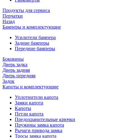
Продукты для сервиса
Перчатки
Назад
Бамперы и комплектующие
Усилители бампера
Задние бамперы
Передние бамперы
Боковины
Дверь задка
Дверь задняя
Дверь передняя
Задок
Капоты и комплектующие
Уплотнители капота
Замки капота
Капоты
Петли капота
Предохранительные крючки
Пружины замка капота
Рычаги привода замка
Тросы замка капота