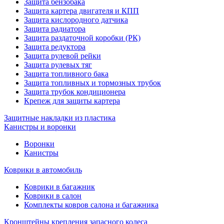
Защита бензобака
Защита картера двигателя и КПП
Защита кислородного датчика
Защита радиатора
Защита раздаточной коробки (РК)
Защита редуктора
Защита рулевой рейки
Защита рулевых тяг
Защита топливного бака
Защита топливных и тормозных трубок
Защита трубок кондиционера
Крепеж для защиты картера
Защитные накладки из пластика
Канистры и воронки
Воронки
Канистры
Коврики в автомобиль
Коврики в багажник
Коврики в салон
Комплекты ковров салона и багажника
Кронштейны крепления запасного колеса