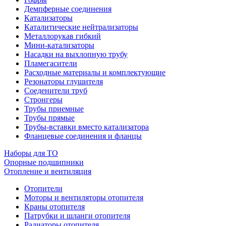
Демпферные соединения
Катализаторы
Каталитические нейтрализаторы
Металлорукав гибкий
Мини-катализаторы
Насадки на выхлопную трубу
Пламегасители
Расходные материалы и комплектующие
Резонаторы глушителя
Соеденители труб
Стронгеры
Трубы приемные
Трубы прямые
Трубы-вставки вместо катализатора
Фланцевые соединения и фланцы
Наборы для ТО
Опорные подшипники
Отопление и вентиляция
Отопители
Моторы и вентиляторы отопителя
Краны отопителя
Патрубки и шланги отопителя
Радиаторы отопителя