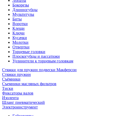
Лопаты
Бокорезы
Длинногубцы
Мультитулы
Биты
Воротки
Клещи
Ключи
Кусачки
Молотки
Отвертки
Торцевые головки
Плоскогубцы и пассатижи
Удлинители к торцевым головкам
Стяжки для пружин подвески Макферсон
Стяжки пружин
Съёмники
Съемники масляных фильтров
Тиски
Фиксаторы валов
Изолента
Шланг пневматический
Электроинструмент
Гайковерты