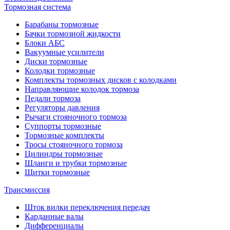
Тормозная система
Барабаны тормозные
Бачки тормозной жидкости
Блоки АБС
Вакуумные усилители
Диски тормозные
Колодки тормозные
Комплекты тормозных дисков с колодками
Направляющие колодок тормоза
Педали тормоза
Регуляторы давления
Рычаги стояночного тормоза
Суппорты тормозные
Тормозные комплекты
Тросы стояночного тормоза
Цилиндры тормозные
Шланги и трубки тормозные
Щитки тормозные
Трансмиссия
Шток вилки переключения передач
Карданные валы
Дифференциалы