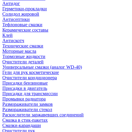
Антидог
Герметики-прокладки
Солидол жировой
Антисептики
Тефлоновые смазки
Керамические составы
Клей
Антискотч
Технические смазки
Моторные масла
Тормозные жидкости
Очистители деталей
Универсальные смазки (аналог WD-40)
Гели для рук косметические
Очистители кондиционера
Присадки бензиновые
Присадки в двигатель
Присадки для трансмиссии
Промывки радиатора
Размораживатели замков
Размораживатели стекол
Раскислители заржавевших соединений
Смазка в стик-пакетах
Смазки-карандаши
Очистители рук