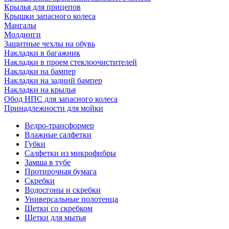
Крылья для прицепов
Крышки запасного колеса
Мангалы
Молдинги
Защитные чехлы на обувь
Накладки в багажник
Накладки в проем стеклоочистителей
Накладки на бампер
Накладки на задний бампер
Накладки на крылья
Обод НПС для запасного колеса
Принадлежности для мойки
Ведро-трансформер
Влажные салфетки
Губки
Салфетки из микрофибры
Замша в тубе
Протирочная бумага
Скребки
Водосгоны и скребки
Универсальные полотенца
Щетки со скребком
Щетки для мытья