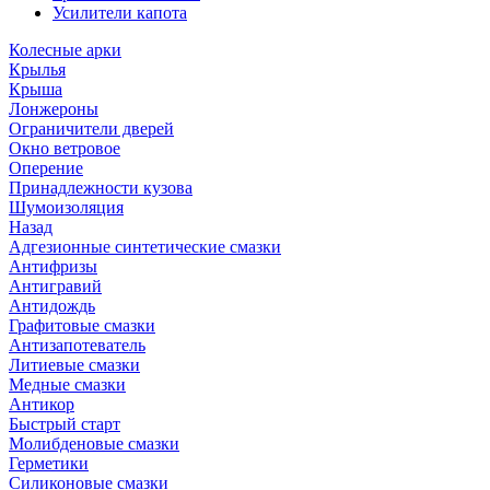
Усилители капота
Колесные арки
Крылья
Крыша
Лонжероны
Ограничители дверей
Окно ветровое
Оперение
Принадлежности кузова
Шумоизоляция
Назад
Адгезионные синтетические смазки
Антифризы
Антигравий
Антидождь
Графитовые смазки
Антизапотеватель
Литиевые смазки
Медные смазки
Антикор
Быстрый старт
Молибденовые смазки
Герметики
Силиконовые смазки