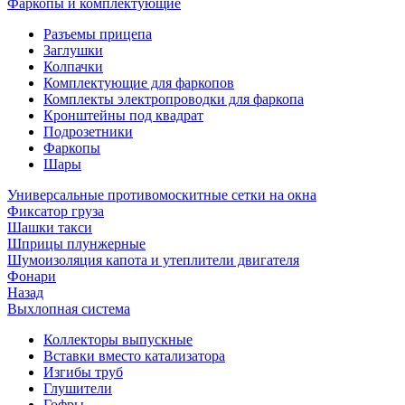
Фаркопы и комплектующие
Разъемы прицепа
Заглушки
Колпачки
Комплектующие для фаркопов
Комплекты электропроводки для фаркопа
Кронштейны под квадрат
Подрозетники
Фаркопы
Шары
Универсальные противомоскитные сетки на окна
Фиксатор груза
Шашки такси
Шприцы плунжерные
Шумоизоляция капота и утеплители двигателя
Фонари
Назад
Выхлопная система
Коллекторы выпускные
Вставки вместо катализатора
Изгибы труб
Глушители
Гофры