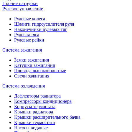
Прочие патрубки
Рулевое управление
Рулевые колеса
Шланги гидроусилителя руля
Наконечники рулевых тяг
Рулевая тяга
Рулевые рейки
Система зажигания
Замки зажигания
Катушки зажигания
Провода высоковольтные
Свечи зажигания
Система охлаждения
Дефлекторы радиатора
Компрессоры кондиционера
Корпусы термостата
Крышки радиатора
Крышки расширительного бачка
Крышки термостата
Насосы водяные