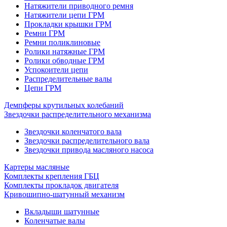
Натяжители приводного ремня
Натяжители цепи ГРМ
Прокладки крышки ГРМ
Ремни ГРМ
Ремни поликлиновые
Ролики натяжные ГРМ
Ролики обводные ГРМ
Успокоители цепи
Распределительные валы
Цепи ГРМ
Демпферы крутильных колебаний
Звездочки распределительного механизма
Звездочки коленчатого вала
Звездочки распределительного вала
Звездочки привода масляного насоса
Картеры масляные
Комплекты крепления ГБЦ
Комплекты прокладок двигателя
Кривошипно-шатунный механизм
Вкладыши шатунные
Коленчатые валы