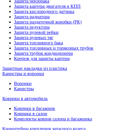
Защита бензобака
Защита картера двигателя и КПП
Защита кислородного датчика
Защита радиатора
Защита раздаточной коробки (РК)
Защита редуктора
Защита рулевой рейки
Защита рулевых тяг
Защита топливного бака
Защита топливных и тормозных трубок
Защита трубок кондиционера
Крепеж для защиты картера
Защитные накладки из пластика
Канистры и воронки
Воронки
Канистры
Коврики в автомобиль
Коврики в багажник
Коврики в салон
Комплекты ковров салона и багажника
Кронштейны крепления запасного колеса