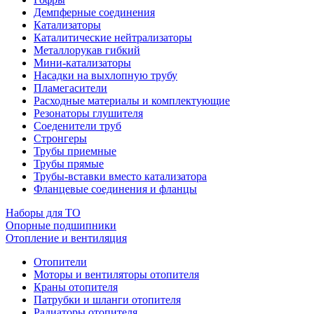
Демпферные соединения
Катализаторы
Каталитические нейтрализаторы
Металлорукав гибкий
Мини-катализаторы
Насадки на выхлопную трубу
Пламегасители
Расходные материалы и комплектующие
Резонаторы глушителя
Соеденители труб
Стронгеры
Трубы приемные
Трубы прямые
Трубы-вставки вместо катализатора
Фланцевые соединения и фланцы
Наборы для ТО
Опорные подшипники
Отопление и вентиляция
Отопители
Моторы и вентиляторы отопителя
Краны отопителя
Патрубки и шланги отопителя
Радиаторы отопителя