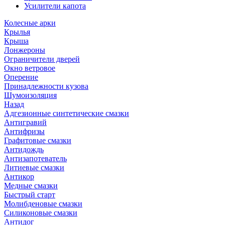
Усилители капота
Колесные арки
Крылья
Крыша
Лонжероны
Ограничители дверей
Окно ветровое
Оперение
Принадлежности кузова
Шумоизоляция
Назад
Адгезионные синтетические смазки
Антигравий
Антифризы
Графитовые смазки
Антидождь
Антизапотеватель
Литиевые смазки
Антикор
Медные смазки
Быстрый старт
Молибденовые смазки
Силиконовые смазки
Антидог