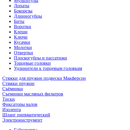
Мультитулы
Лопаты
Бокорезы
Длинногубцы
Биты
Воротки
Клещи
Ключи
Кусачки
Молотки
Отвертки
Плоскогубцы и пассатижи
Торцевые головки
Удлинители к торцевым головкам
Стяжки для пружин подвески Макферсон
Стяжки пружин
Съёмники
Съемники масляных фильтров
Тиски
Фиксаторы валов
Изолента
Шланг пневматический
Электроинструмент
Гайковерты