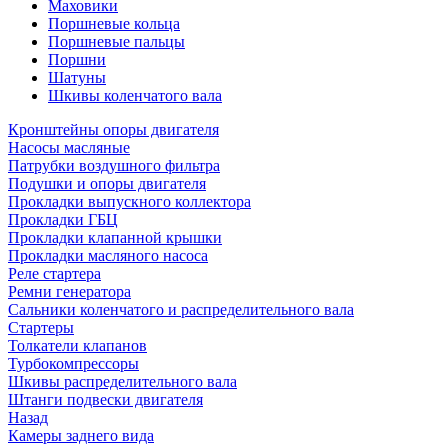
Маховики
Поршневые кольца
Поршневые пальцы
Поршни
Шатуны
Шкивы коленчатого вала
Кронштейны опоры двигателя
Насосы масляные
Патрубки воздушного фильтра
Подушки и опоры двигателя
Прокладки выпускного коллектора
Прокладки ГБЦ
Прокладки клапанной крышки
Прокладки масляного насоса
Реле стартера
Ремни генератора
Сальники коленчатого и распределительного вала
Стартеры
Толкатели клапанов
Турбокомпрессоры
Шкивы распределительного вала
Штанги подвески двигателя
Назад
Камеры заднего вида