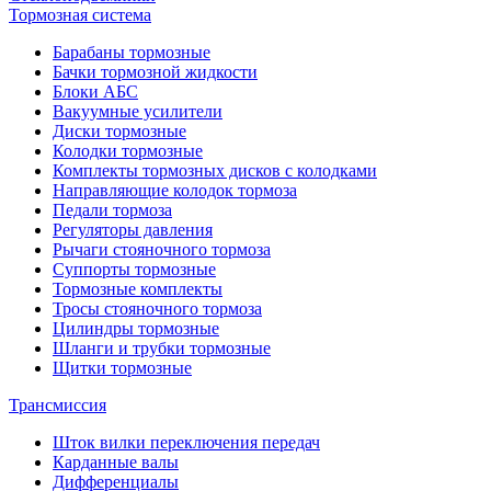
Тормозная система
Барабаны тормозные
Бачки тормозной жидкости
Блоки АБС
Вакуумные усилители
Диски тормозные
Колодки тормозные
Комплекты тормозных дисков с колодками
Направляющие колодок тормоза
Педали тормоза
Регуляторы давления
Рычаги стояночного тормоза
Суппорты тормозные
Тормозные комплекты
Тросы стояночного тормоза
Цилиндры тормозные
Шланги и трубки тормозные
Щитки тормозные
Трансмиссия
Шток вилки переключения передач
Карданные валы
Дифференциалы