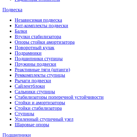
Подвеска
Независимая подвеска
Кит-комплекты подвески
Балки
Втулки стабилизатора
Опоры стойки амортизатора
Поворотный кулак
Подрамники
Подшипники ступицы
Пружины подвески
Реактивные тяги (штанги)
Ремкомплекты ступицы
Рычаги подвески
Сайлентблоки
Сальники ступицы
Стабилизаторы поперечной устойчивости
Стойки и амортизаторы
Стойки стабилизатора
Ступицы
Усиленный ступичный узел
Шаровые опоры
Подшипники