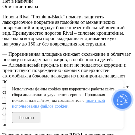
Нет в наличии
Описание товара
Пороги Rival "Premium-Black" помогут защитить
лакокрасочное покрытие автомобиля от механических
повреждений и придадут более презентабельный внешний
вид. Преимущество порогов Rival – силовые кронштейны,
благодаря которым порог выдерживает динамическую
нагрузку до 150 кг без повреждения конструкции.
— Прорезиненная площадка снижает скольжение и облегчает
посадку и высадку пассажиров, в особенности детей.
— Алюминиевый профиль и кант не поддаются коррозии и
препятствуют повреждению боковых поверхностей
автомобиля, а боковые накладки из полипропилена делают
пороги легкими и прочными.
— Установка порогов в штатные места крепления не требует
Используем файлы cookies для корректной работы сайта,
сверления и дополнительной доработки автомобиля, и
сбора аналитики и улучшения сервиса. Продолжая
сохраняет дорожный просвет (клиренс).
пользоваться сайтом, вы соглашаетесь с
политикой
— Изделия совместимы с дополнительным оборудованием и
использования файлов cookies
.
аксессуарами Rival и с большинством оригинальных
аксессуаров.
Понятно
— В комплект входит стальной крепеж (толщина 5 мм) и
инструкция по установке.
Торгово-промышленная группа RIVAL производитель