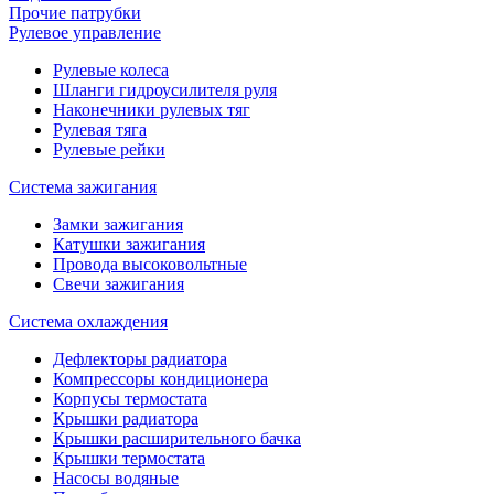
Прочие патрубки
Рулевое управление
Рулевые колеса
Шланги гидроусилителя руля
Наконечники рулевых тяг
Рулевая тяга
Рулевые рейки
Система зажигания
Замки зажигания
Катушки зажигания
Провода высоковольтные
Свечи зажигания
Система охлаждения
Дефлекторы радиатора
Компрессоры кондиционера
Корпусы термостата
Крышки радиатора
Крышки расширительного бачка
Крышки термостата
Насосы водяные