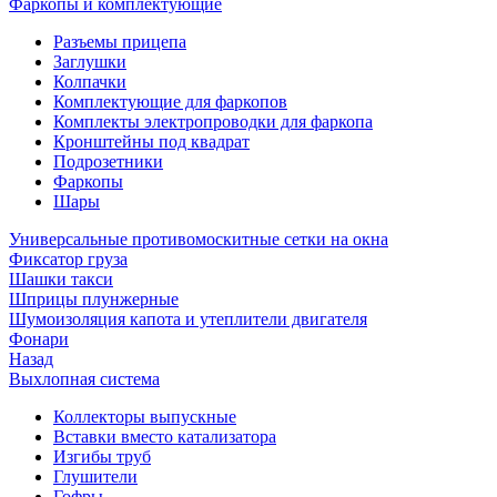
Фаркопы и комплектующие
Разъемы прицепа
Заглушки
Колпачки
Комплектующие для фаркопов
Комплекты электропроводки для фаркопа
Кронштейны под квадрат
Подрозетники
Фаркопы
Шары
Универсальные противомоскитные сетки на окна
Фиксатор груза
Шашки такси
Шприцы плунжерные
Шумоизоляция капота и утеплители двигателя
Фонари
Назад
Выхлопная система
Коллекторы выпускные
Вставки вместо катализатора
Изгибы труб
Глушители
Гофры