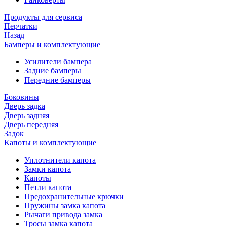
Продукты для сервиса
Перчатки
Назад
Бамперы и комплектующие
Усилители бампера
Задние бамперы
Передние бамперы
Боковины
Дверь задка
Дверь задняя
Дверь передняя
Задок
Капоты и комплектующие
Уплотнители капота
Замки капота
Капоты
Петли капота
Предохранительные крючки
Пружины замка капота
Рычаги привода замка
Тросы замка капота