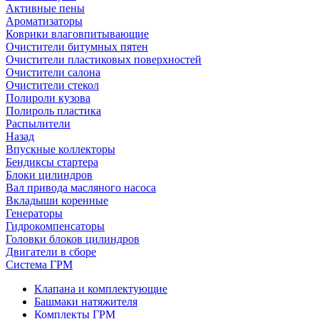
Активные пены
Ароматизаторы
Коврики влаговпитывающие
Очистители битумных пятен
Очистители пластиковых поверхностей
Очистители салона
Очистители стекол
Полироли кузова
Полироль пластика
Распылители
Назад
Впускные коллекторы
Бендиксы стартера
Блоки цилиндров
Вал привода масляного насоса
Вкладыши коренные
Генераторы
Гидрокомпенсаторы
Головки блоков цилиндров
Двигатели в сборе
Система ГРМ
Клапана и комплектующие
Башмаки натяжителя
Комплекты ГРМ