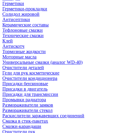
Герметики
Герметики-прокладки
Солидол жировой
Антисептики
Керамические составы
Тефлоновые смазки
Технические смазки
Клей
Антискотч
Тормозные жидкости
Моторные масла
Универсальные смазки (аналог WD-40)
Очистители деталей
Гели для рук косметические
Очистители кондиционера
Присадки бензиновые
Присадки в двигатель
Присадки для трансмиссии
Промывки радиатора
Размораживатели замков
Размораживатели стекол
Раскислители заржавевших соединений
Смазка в стик-пакетах
Смазки-карандаши
Очистители рук