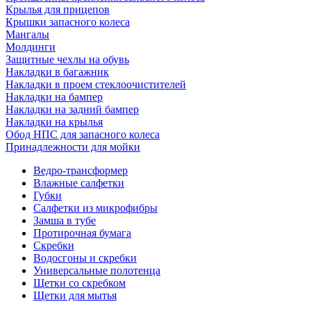
Крылья для прицепов
Крышки запасного колеса
Мангалы
Молдинги
Защитные чехлы на обувь
Накладки в багажник
Накладки в проем стеклоочистителей
Накладки на бампер
Накладки на задний бампер
Накладки на крылья
Обод НПС для запасного колеса
Принадлежности для мойки
Ведро-трансформер
Влажные салфетки
Губки
Салфетки из микрофибры
Замша в тубе
Протирочная бумага
Скребки
Водосгоны и скребки
Универсальные полотенца
Щетки со скребком
Щетки для мытья