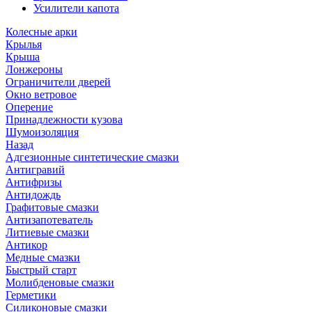
Усилители капота
Колесные арки
Крылья
Крыша
Лонжероны
Ограничители дверей
Окно ветровое
Оперение
Принадлежности кузова
Шумоизоляция
Назад
Адгезионные синтетические смазки
Антигравий
Антифризы
Антидождь
Графитовые смазки
Антизапотеватель
Литиевые смазки
Антикор
Медные смазки
Быстрый старт
Молибденовые смазки
Герметики
Силиконовые смазки