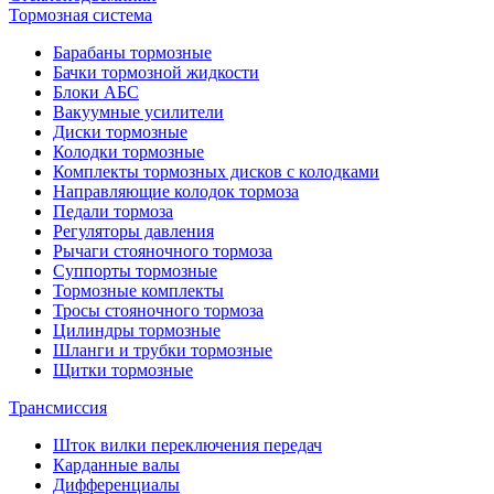
Тормозная система
Барабаны тормозные
Бачки тормозной жидкости
Блоки АБС
Вакуумные усилители
Диски тормозные
Колодки тормозные
Комплекты тормозных дисков с колодками
Направляющие колодок тормоза
Педали тормоза
Регуляторы давления
Рычаги стояночного тормоза
Суппорты тормозные
Тормозные комплекты
Тросы стояночного тормоза
Цилиндры тормозные
Шланги и трубки тормозные
Щитки тормозные
Трансмиссия
Шток вилки переключения передач
Карданные валы
Дифференциалы