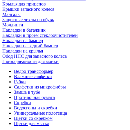
Крылья для прицепов
Крышки запасного колеса
Мангалы
Защитные чехлы на обувь
Молдинги
Накладки в багажник
Накладки в проем стеклоочистителей
Накладки на бампер
Накладки на задний бампер
Накладки на крылья
Обод НПС для запасного колеса
Принадлежности для мойки
Ведро-трансформер
Влажные салфетки
Губки
Салфетки из микрофибры
Замша в тубе
Протирочная бумага
Скребки
Водосгоны и скребки
Универсальные полотенца
Щетки со скребком
Щетки для мытья