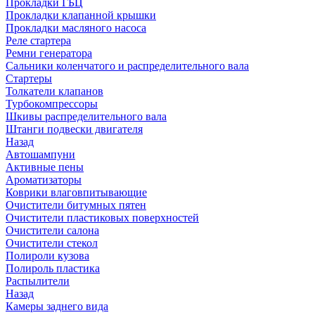
Прокладки ГБЦ
Прокладки клапанной крышки
Прокладки масляного насоса
Реле стартера
Ремни генератора
Сальники коленчатого и распределительного вала
Стартеры
Толкатели клапанов
Турбокомпрессоры
Шкивы распределительного вала
Штанги подвески двигателя
Назад
Автошампуни
Активные пены
Ароматизаторы
Коврики влаговпитывающие
Очистители битумных пятен
Очистители пластиковых поверхностей
Очистители салона
Очистители стекол
Полироли кузова
Полироль пластика
Распылители
Назад
Камеры заднего вида