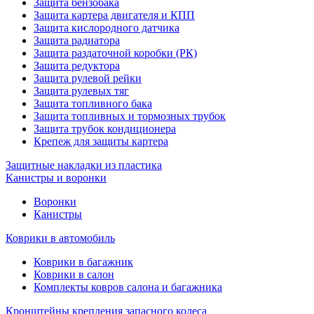
Защита бензобака
Защита картера двигателя и КПП
Защита кислородного датчика
Защита радиатора
Защита раздаточной коробки (РК)
Защита редуктора
Защита рулевой рейки
Защита рулевых тяг
Защита топливного бака
Защита топливных и тормозных трубок
Защита трубок кондиционера
Крепеж для защиты картера
Защитные накладки из пластика
Канистры и воронки
Воронки
Канистры
Коврики в автомобиль
Коврики в багажник
Коврики в салон
Комплекты ковров салона и багажника
Кронштейны крепления запасного колеса