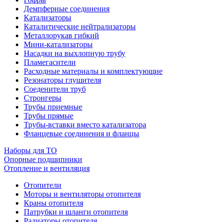
Демпферные соединения
Катализаторы
Каталитические нейтрализаторы
Металлорукав гибкий
Мини-катализаторы
Насадки на выхлопную трубу
Пламегасители
Расходные материалы и комплектующие
Резонаторы глушителя
Соеденители труб
Стронгеры
Трубы приемные
Трубы прямые
Трубы-вставки вместо катализатора
Фланцевые соединения и фланцы
Наборы для ТО
Опорные подшипники
Отопление и вентиляция
Отопители
Моторы и вентиляторы отопителя
Краны отопителя
Патрубки и шланги отопителя
Радиаторы отопителя