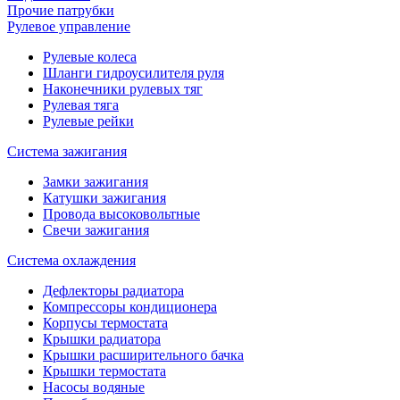
Прочие патрубки
Рулевое управление
Рулевые колеса
Шланги гидроусилителя руля
Наконечники рулевых тяг
Рулевая тяга
Рулевые рейки
Система зажигания
Замки зажигания
Катушки зажигания
Провода высоковольтные
Свечи зажигания
Система охлаждения
Дефлекторы радиатора
Компрессоры кондиционера
Корпусы термостата
Крышки радиатора
Крышки расширительного бачка
Крышки термостата
Насосы водяные