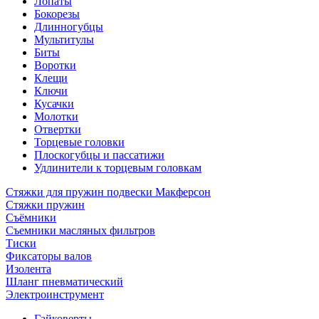
Лопаты
Бокорезы
Длинногубцы
Мультитулы
Биты
Воротки
Клещи
Ключи
Кусачки
Молотки
Отвертки
Торцевые головки
Плоскогубцы и пассатижи
Удлинители к торцевым головкам
Стяжки для пружин подвески Макферсон
Стяжки пружин
Съёмники
Съемники масляных фильтров
Тиски
Фиксаторы валов
Изолента
Шланг пневматический
Электроинструмент
Гайковерты