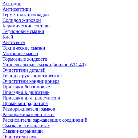
Антидог
Антисептики
Герметики-прокладки
Солидол жировой
Керамические составы
Тефлоновые смазки
Клей
Антискотч
Технические смазки
Моторные масла
Тормозные жидкости
Универсальные смазки (аналог WD-40)
Очистители деталей
Гели для рук косметические
Очистители кондиционера
Присадки бензиновые
Присадки в двигатель
Присадки для трансмиссии
Промывки радиатора
Размораживатели замков
Размораживатели стекол
Раскислители заржавевших соединений
Смазка в стик-пакетах
Смазки-карандаши
Очистители рук