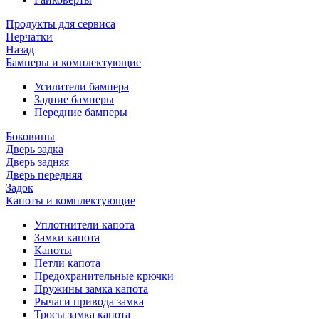
Продукты для сервиса
Перчатки
Назад
Бамперы и комплектующие
Усилители бампера
Задние бамперы
Передние бамперы
Боковины
Дверь задка
Дверь задняя
Дверь передняя
Задок
Капоты и комплектующие
Уплотнители капота
Замки капота
Капоты
Петли капота
Предохранительные крючки
Пружины замка капота
Рычаги привода замка
Тросы замка капота