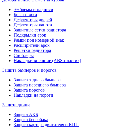
Эмблемы и надписи
Брызговики
Дефлекторы дверей
Дефлекторы капота
Защитные сетки радиатора
Подкрылки арок
Рамки под номерной знак
Расширители арок
Решетки радиатора
Спойлеры
Накладки внешние (ABS-пластик)
Защита бамперов и порогов
Защита заднего бампера
Защита переднего бампера
Защита порогов
Накладки на пороги
Защита днища
Защита АКБ
Защита бензобака
Защита картера двигателя и КПП