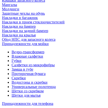
Крышки запасного колеса
Мангалы
Молдинги
Защитные чехлы на обувь
Накладки в багажник
Накладки в проем стеклоочистителей
Накладки на бампер
Накладки на задний бампер
Накладки на крылья
Обод НПС для запасного колеса
Принадлежности для мойки
Ведро-трансформер
Влажные салфетки
Губки
Салфетки из микрофибры
Замша в тубе
Протирочная бумага
Скребки
Водосгоны и скребки
Универсальные полотенца
Щетки со скребком
Щетки для мытья
Принадлежности для телефона