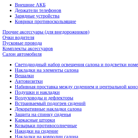
Внешние АКБ
Держатели телефонов
Зарядные устройства
Коврики противоскользящие
Прочие аксессуары (для внедорожников)
Очки водителя
Пусковые провода
Комплекты аксессуаров
Салон автомобиля
Светодиодный набор освещения салона и подсветки ном
Накладки на элементы салона
Вешалки
Автовизитки
Набивная проставка между сидением и центральной кон
Подушки и накладки
Воздуховоды и дефлекторы
Встраиваемый подогрев сидений
Декоративные накладки салона
Защита на спинку сиденья
Каркасные шторки
Козырьки противосолнечные
Накидки на сидение
Накладки на ковролин салона