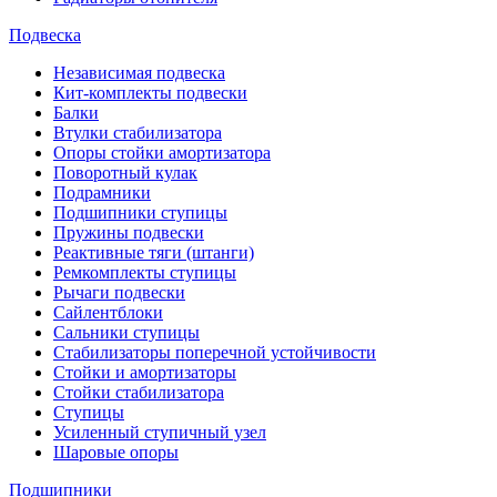
Подвеска
Независимая подвеска
Кит-комплекты подвески
Балки
Втулки стабилизатора
Опоры стойки амортизатора
Поворотный кулак
Подрамники
Подшипники ступицы
Пружины подвески
Реактивные тяги (штанги)
Ремкомплекты ступицы
Рычаги подвески
Сайлентблоки
Сальники ступицы
Стабилизаторы поперечной устойчивости
Стойки и амортизаторы
Стойки стабилизатора
Ступицы
Усиленный ступичный узел
Шаровые опоры
Подшипники