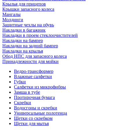
Крылья для прицепов
Крышки запасного колеса
Мангалы
Молдинги
Защитные чехлы на обувь
Накладки в багажник
Накладки в проем стеклоочистителей
Накладки на бампер
Накладки на задний бампер
Накладки на крылья
Обод НПС для запасного колеса
Принадлежности для мойки
Ведро-трансформер
Влажные салфетки
Губки
Салфетки из микрофибры
Замша в тубе
Протирочная бумага
Скребки
Водосгоны и скребки
Универсальные полотенца
Щетки со скребком
Щетки для мытья