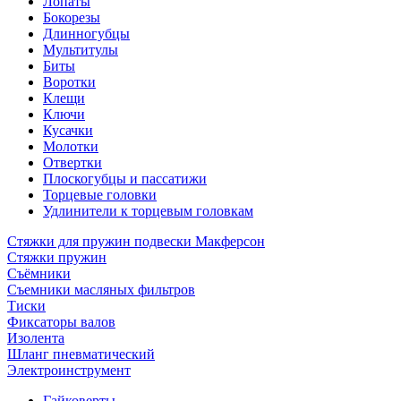
Лопаты
Бокорезы
Длинногубцы
Мультитулы
Биты
Воротки
Клещи
Ключи
Кусачки
Молотки
Отвертки
Плоскогубцы и пассатижи
Торцевые головки
Удлинители к торцевым головкам
Стяжки для пружин подвески Макферсон
Стяжки пружин
Съёмники
Съемники масляных фильтров
Тиски
Фиксаторы валов
Изолента
Шланг пневматический
Электроинструмент
Гайковерты