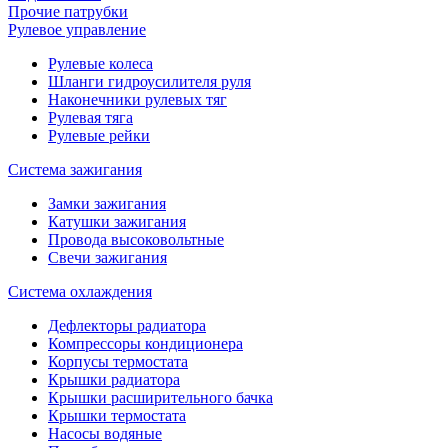
Прочие патрубки
Рулевое управление
Рулевые колеса
Шланги гидроусилителя руля
Наконечники рулевых тяг
Рулевая тяга
Рулевые рейки
Система зажигания
Замки зажигания
Катушки зажигания
Провода высоковольтные
Свечи зажигания
Система охлаждения
Дефлекторы радиатора
Компрессоры кондиционера
Корпусы термостата
Крышки радиатора
Крышки расширительного бачка
Крышки термостата
Насосы водяные