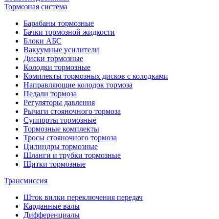
Тормозная система
Барабаны тормозные
Бачки тормозной жидкости
Блоки АБС
Вакуумные усилители
Диски тормозные
Колодки тормозные
Комплекты тормозных дисков с колодками
Направляющие колодок тормоза
Педали тормоза
Регуляторы давления
Рычаги стояночного тормоза
Суппорты тормозные
Тормозные комплекты
Тросы стояночного тормоза
Цилиндры тормозные
Шланги и трубки тормозные
Щитки тормозные
Трансмиссия
Шток вилки переключения передач
Карданные валы
Дифференциалы