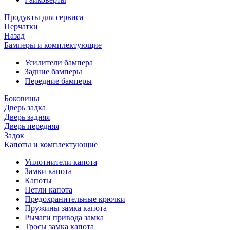
Продукты для сервиса
Перчатки
Назад
Бамперы и комплектующие
Усилители бампера
Задние бамперы
Передние бамперы
Боковины
Дверь задка
Дверь задняя
Дверь передняя
Задок
Капоты и комплектующие
Уплотнители капота
Замки капота
Капоты
Петли капота
Предохранительные крючки
Пружины замка капота
Рычаги привода замка
Тросы замка капота