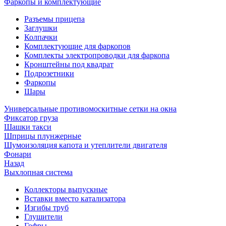
Фаркопы и комплектующие
Разъемы прицепа
Заглушки
Колпачки
Комплектующие для фаркопов
Комплекты электропроводки для фаркопа
Кронштейны под квадрат
Подрозетники
Фаркопы
Шары
Универсальные противомоскитные сетки на окна
Фиксатор груза
Шашки такси
Шприцы плунжерные
Шумоизоляция капота и утеплители двигателя
Фонари
Назад
Выхлопная система
Коллекторы выпускные
Вставки вместо катализатора
Изгибы труб
Глушители
Гофры