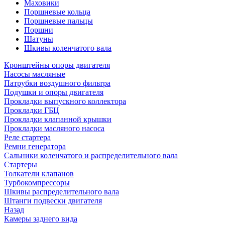
Маховики
Поршневые кольца
Поршневые пальцы
Поршни
Шатуны
Шкивы коленчатого вала
Кронштейны опоры двигателя
Насосы масляные
Патрубки воздушного фильтра
Подушки и опоры двигателя
Прокладки выпускного коллектора
Прокладки ГБЦ
Прокладки клапанной крышки
Прокладки масляного насоса
Реле стартера
Ремни генератора
Сальники коленчатого и распределительного вала
Стартеры
Толкатели клапанов
Турбокомпрессоры
Шкивы распределительного вала
Штанги подвески двигателя
Назад
Камеры заднего вида