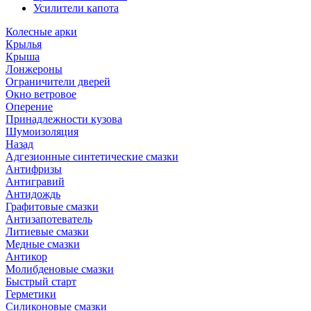
Усилители капота
Колесные арки
Крылья
Крыша
Лонжероны
Ограничители дверей
Окно ветровое
Оперение
Принадлежности кузова
Шумоизоляция
Назад
Адгезионные синтетические смазки
Антифризы
Антигравий
Антидождь
Графитовые смазки
Антизапотеватель
Литиевые смазки
Медные смазки
Антикор
Молибденовые смазки
Быстрый старт
Герметики
Силиконовые смазки