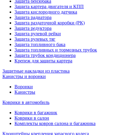
Защита бензобака
Защита картера двигателя и КПП
Защита кислородного датчика
Защита радиатора
Защита раздаточной коробки (РК)
Защита редуктора
Защита рулевой рейки
Защита рулевых тяг
Защита топливного бака
Защита топливных и тормозных трубок
Защита трубок кондиционера
Крепеж для защиты картера
Защитные накладки из пластика
Канистры и воронки
Воронки
Канистры
Коврики в автомобиль
Коврики в багажник
Коврики в салон
Комплекты ковров салона и багажника
Кронштейны крепления запасного колеса