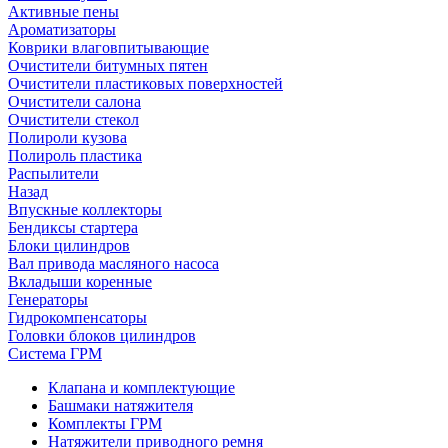
Активные пены
Ароматизаторы
Коврики влаговпитывающие
Очистители битумных пятен
Очистители пластиковых поверхностей
Очистители салона
Очистители стекол
Полироли кузова
Полироль пластика
Распылители
Назад
Впускные коллекторы
Бендиксы стартера
Блоки цилиндров
Вал привода масляного насоса
Вкладыши коренные
Генераторы
Гидрокомпенсаторы
Головки блоков цилиндров
Система ГРМ
Клапана и комплектующие
Башмаки натяжителя
Комплекты ГРМ
Натяжители приводного ремня