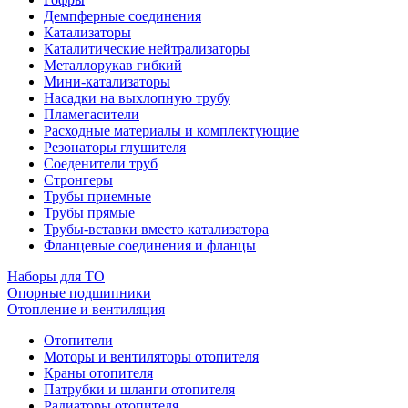
Демпферные соединения
Катализаторы
Каталитические нейтрализаторы
Металлорукав гибкий
Мини-катализаторы
Насадки на выхлопную трубу
Пламегасители
Расходные материалы и комплектующие
Резонаторы глушителя
Соеденители труб
Стронгеры
Трубы приемные
Трубы прямые
Трубы-вставки вместо катализатора
Фланцевые соединения и фланцы
Наборы для ТО
Опорные подшипники
Отопление и вентиляция
Отопители
Моторы и вентиляторы отопителя
Краны отопителя
Патрубки и шланги отопителя
Радиаторы отопителя