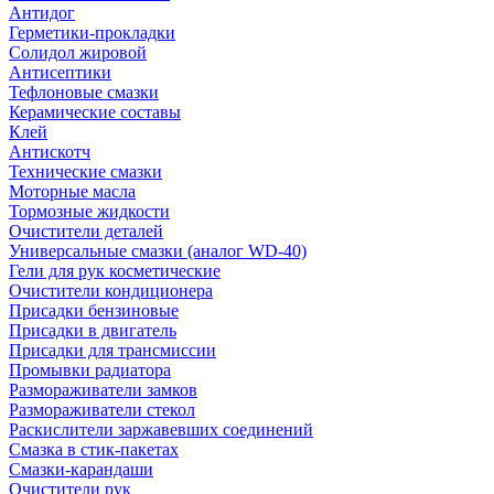
Антидог
Герметики-прокладки
Солидол жировой
Антисептики
Тефлоновые смазки
Керамические составы
Клей
Антискотч
Технические смазки
Моторные масла
Тормозные жидкости
Очистители деталей
Универсальные смазки (аналог WD-40)
Гели для рук косметические
Очистители кондиционера
Присадки бензиновые
Присадки в двигатель
Присадки для трансмиссии
Промывки радиатора
Размораживатели замков
Размораживатели стекол
Раскислители заржавевших соединений
Смазка в стик-пакетах
Смазки-карандаши
Очистители рук