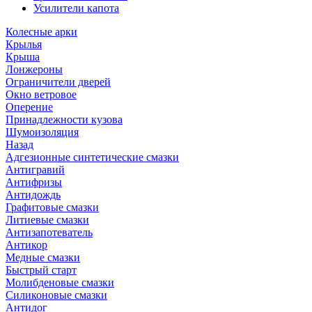
Усилители капота
Колесные арки
Крылья
Крыша
Лонжероны
Ограничители дверей
Окно ветровое
Оперение
Принадлежности кузова
Шумоизоляция
Назад
Адгезионные синтетические смазки
Антигравий
Антифризы
Антидождь
Графитовые смазки
Литиевые смазки
Антизапотеватель
Антикор
Медные смазки
Быстрый старт
Молибденовые смазки
Силиконовые смазки
Антидог