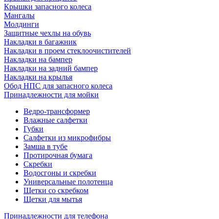
Крышки запасного колеса
Мангалы
Молдинги
Защитные чехлы на обувь
Накладки в багажник
Накладки в проем стеклоочистителей
Накладки на бампер
Накладки на задний бампер
Накладки на крылья
Обод НПС для запасного колеса
Принадлежности для мойки
Ведро-трансформер
Влажные салфетки
Губки
Салфетки из микрофибры
Замша в тубе
Протирочная бумага
Скребки
Водосгоны и скребки
Универсальные полотенца
Щетки со скребком
Щетки для мытья
Принадлежности для телефона