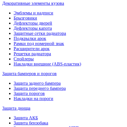
Декоративные элементы кузова
Эмблемы и надписи
Брызговики
Дефлекторы дверей
Дефлекторы капота
Защитные сетки радиатора
Подкрылки арок
Рамки под номерной знак
Расширители арок
Решетки радиатора
Спойлеры
Накладки внешние (ABS-пластик)
Защита бамперов и порогов
Защита заднего бампера
Защита переднего бампера
Защита порогов
Накладки на пороги
Защита днища
Защита АКБ
Защита бензобака