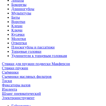
Лопаты
Бокорезы
Длинногубцы
Мультитулы
Биты
Воротки
Клещи
Ключи
Кусачки
Молотки
Отвертки
Плоскогубцы и пассатижи
Торцевые головки
Удлинители к торцевым головкам
Стяжки для пружин подвески Макферсон
Стяжки пружин
Съёмники
Съемники масляных фильтров
Тиски
Фиксаторы валов
Изолента
Шланг пневматический
Электроинструмент
Гайковерты