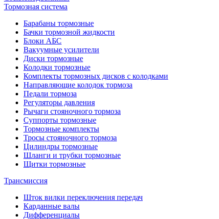
Тормозная система
Барабаны тормозные
Бачки тормозной жидкости
Блоки АБС
Вакуумные усилители
Диски тормозные
Колодки тормозные
Комплекты тормозных дисков с колодками
Направляющие колодок тормоза
Педали тормоза
Регуляторы давления
Рычаги стояночного тормоза
Суппорты тормозные
Тормозные комплекты
Тросы стояночного тормоза
Цилиндры тормозные
Шланги и трубки тормозные
Щитки тормозные
Трансмиссия
Шток вилки переключения передач
Карданные валы
Дифференциалы