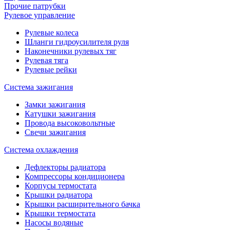
Прочие патрубки
Рулевое управление
Рулевые колеса
Шланги гидроусилителя руля
Наконечники рулевых тяг
Рулевая тяга
Рулевые рейки
Система зажигания
Замки зажигания
Катушки зажигания
Провода высоковольтные
Свечи зажигания
Система охлаждения
Дефлекторы радиатора
Компрессоры кондиционера
Корпусы термостата
Крышки радиатора
Крышки расширительного бачка
Крышки термостата
Насосы водяные