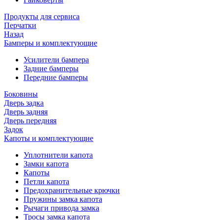
Продукты для сервиса
Перчатки
Назад
Бамперы и комплектующие
Усилители бампера
Задние бамперы
Передние бамперы
Боковины
Дверь задка
Дверь задняя
Дверь передняя
Задок
Капоты и комплектующие
Уплотнители капота
Замки капота
Капоты
Петли капота
Предохранительные крючки
Пружины замка капота
Рычаги привода замка
Тросы замка капота