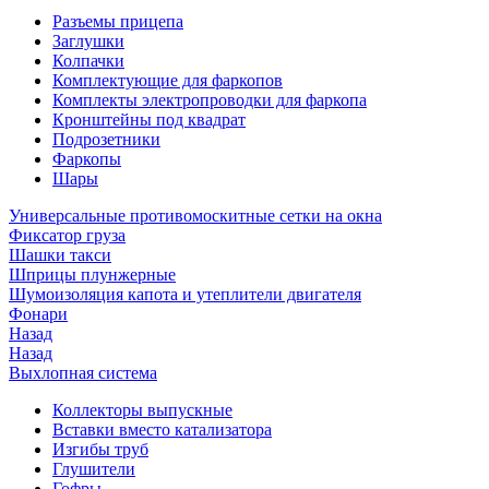
Разъемы прицепа
Заглушки
Колпачки
Комплектующие для фаркопов
Комплекты электропроводки для фаркопа
Кронштейны под квадрат
Подрозетники
Фаркопы
Шары
Универсальные противомоскитные сетки на окна
Фиксатор груза
Шашки такси
Шприцы плунжерные
Шумоизоляция капота и утеплители двигателя
Фонари
Назад
Назад
Выхлопная система
Коллекторы выпускные
Вставки вместо катализатора
Изгибы труб
Глушители
Гофры