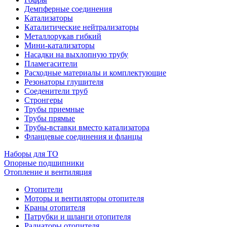
Демпферные соединения
Катализаторы
Каталитические нейтрализаторы
Металлорукав гибкий
Мини-катализаторы
Насадки на выхлопную трубу
Пламегасители
Расходные материалы и комплектующие
Резонаторы глушителя
Соеденители труб
Стронгеры
Трубы приемные
Трубы прямые
Трубы-вставки вместо катализатора
Фланцевые соединения и фланцы
Наборы для ТО
Опорные подшипники
Отопление и вентиляция
Отопители
Моторы и вентиляторы отопителя
Краны отопителя
Патрубки и шланги отопителя
Радиаторы отопителя