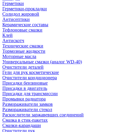
Герметики
Герметики-прокладки
Солидол жировой
Антисептики
Керамические составы
Тефлоновые смазки
Клей
Антискотч
Технические смазки
Тормозные жидкости
Моторные масла
Универсальные смазки (аналог WD-40)
Очистители деталей
Гели для рук косметические
Очистители кондиционера
Присадки бензиновые
Присадки в двигатель
Присадки для трансмиссии
Промывки радиатора
Размораживатели замков
Размораживатели стекол
Раскислители заржавевших соединений
Смазка в стик-пакетах
Смазки-карандаши
Очистители рук