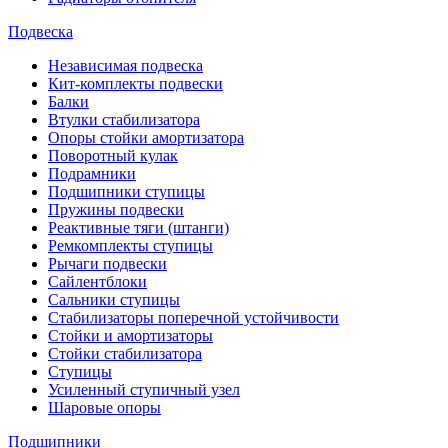
Подвеска
Независимая подвеска
Кит-комплекты подвески
Балки
Втулки стабилизатора
Опоры стойки амортизатора
Поворотный кулак
Подрамники
Подшипники ступицы
Пружины подвески
Реактивные тяги (штанги)
Ремкомплекты ступицы
Рычаги подвески
Сайлентблоки
Сальники ступицы
Стабилизаторы поперечной устойчивости
Стойки и амортизаторы
Стойки стабилизатора
Ступицы
Усиленный ступичный узел
Шаровые опоры
Подшипники