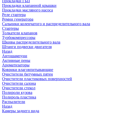
Прокладки ГБЦ
Прокладки клапанной крышки
Прокладки масляного насоса
Реле стартера
Ремни генератора
Сальники коленчатого и распределительного вала
Стартеры
Толкатели клапанов
Турбокомпрессоры
Шкивы распределительного вала
Штанги подвески двигателя
Назад
Автошампуни
Активные пены
Ароматизаторы
Коврики влаговпитывающие
Очистители битумных пятен
Очистители пластиковых поверхностей
Очистители салона
Очистители стекол
Полироли кузова
Полироль пластика
Распылители
Назад
Камеры заднего вида