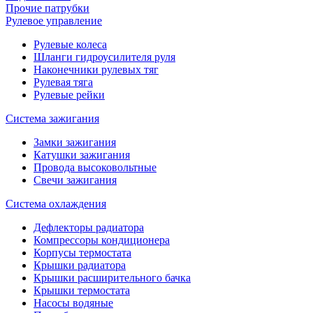
Прочие патрубки
Рулевое управление
Рулевые колеса
Шланги гидроусилителя руля
Наконечники рулевых тяг
Рулевая тяга
Рулевые рейки
Система зажигания
Замки зажигания
Катушки зажигания
Провода высоковольтные
Свечи зажигания
Система охлаждения
Дефлекторы радиатора
Компрессоры кондиционера
Корпусы термостата
Крышки радиатора
Крышки расширительного бачка
Крышки термостата
Насосы водяные