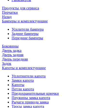
Продукты для сервиса
Перчатки
Назад
Бамперы и комплектующие
Усилители бампера
Задние бамперы
Передние бамперы
Боковины
Дверь задка
Дверь задняя
Дверь передняя
Задок
Капоты и комплектующие
Уплотнители капота
Замки капота
Капоты
Петли капота
Предохранительные крючки
Пружины замка капота
Рычаги привода замка
Тросы замка капота