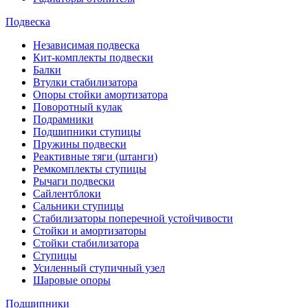
Подвеска
Независимая подвеска
Кит-комплекты подвески
Балки
Втулки стабилизатора
Опоры стойки амортизатора
Поворотный кулак
Подрамники
Подшипники ступицы
Пружины подвески
Реактивные тяги (штанги)
Ремкомплекты ступицы
Рычаги подвески
Сайлентблоки
Сальники ступицы
Стабилизаторы поперечной устойчивости
Стойки и амортизаторы
Стойки стабилизатора
Ступицы
Усиленный ступичный узел
Шаровые опоры
Подшипники