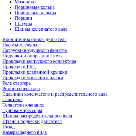
Маховики
Поршневые кольца
Поршневые пальцы
Поршни
Шатуны
Шкивы коленчатого вала
Кронштейны опоры двигателя
Насосы масляные
Патрубки воздушного фильтра
Подушки и опоры двигателя
Прокладки выпускного коллектора
Прокладки ГБЦ
Прокладки клапанной крышки
Прокладки масляного насоса
Реле стартера
Ремни генератора
Сальники коленчатого и распределительного вала
Стартеры
Толкатели клапанов
Турбокомпрессоры
Шкивы распределительного вала
Штанги подвески двигателя
Назад
Камеры заднего вида