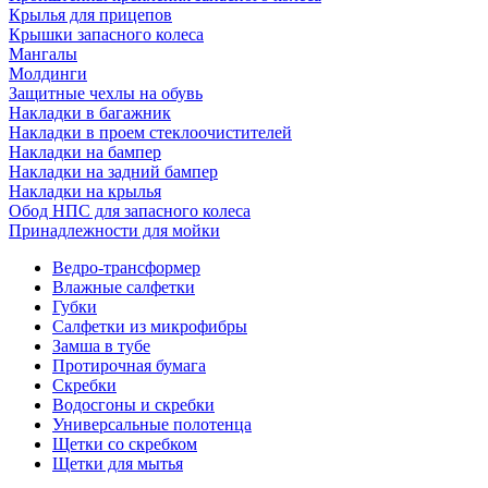
Крылья для прицепов
Крышки запасного колеса
Мангалы
Молдинги
Защитные чехлы на обувь
Накладки в багажник
Накладки в проем стеклоочистителей
Накладки на бампер
Накладки на задний бампер
Накладки на крылья
Обод НПС для запасного колеса
Принадлежности для мойки
Ведро-трансформер
Влажные салфетки
Губки
Салфетки из микрофибры
Замша в тубе
Протирочная бумага
Скребки
Водосгоны и скребки
Универсальные полотенца
Щетки со скребком
Щетки для мытья