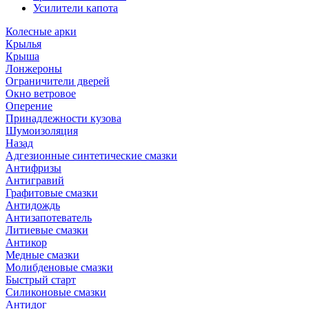
Усилители капота
Колесные арки
Крылья
Крыша
Лонжероны
Ограничители дверей
Окно ветровое
Оперение
Принадлежности кузова
Шумоизоляция
Назад
Адгезионные синтетические смазки
Антифризы
Антигравий
Графитовые смазки
Антидождь
Антизапотеватель
Литиевые смазки
Антикор
Медные смазки
Молибденовые смазки
Быстрый старт
Силиконовые смазки
Антидог