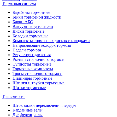
Тормозная система
Барабаны тормозные
Бачки тормозной жидкости
Блоки АБС
Вакуумные усилители
Диски тормозные
Колодки тормозные
Комплекты тормозных дисков с колодками
Направляющие колодок тормоза
Педали тормоза
Регуляторы давления
Рычаги стояночного тормоза
Суппорты тормозные
Тормозные комплекты
Тросы стояночного тормоза
Цилиндры тормозные
Шланги и трубки тормозные
Щитки тормозные
Трансмиссия
Шток вилки переключения передач
Карданные валы
Дифференциалы