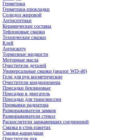
Герметики
Герметики-прокладки
Солидол жировой
Антисептики
Керамические составы
Тефлоновые смазки
Технические смазки
Клей
Антискотч
Тормозные жидкости
Моторные масла
Очистители деталей
Универсальные смазки (аналог WD-40)
Гели для рук косметические
Очистители кондиционера
Присадки бензиновые
Присадки в двигатель
Присадки для трансмиссии
Промывки радиатора
Размораживатели замков
Размораживатели стекол
Раскислители заржавевших соединений
Смазка в стик-пакетах
Смазки-карандаши
Очистители рук