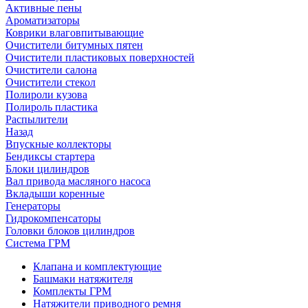
Активные пены
Ароматизаторы
Коврики влаговпитывающие
Очистители битумных пятен
Очистители пластиковых поверхностей
Очистители салона
Очистители стекол
Полироли кузова
Полироль пластика
Распылители
Назад
Впускные коллекторы
Бендиксы стартера
Блоки цилиндров
Вал привода масляного насоса
Вкладыши коренные
Генераторы
Гидрокомпенсаторы
Головки блоков цилиндров
Система ГРМ
Клапана и комплектующие
Башмаки натяжителя
Комплекты ГРМ
Натяжители приводного ремня