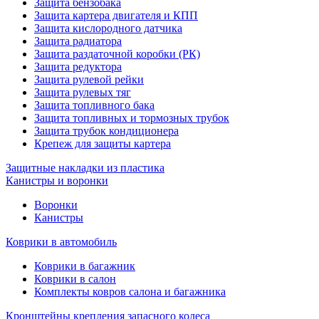
Защита бензобака
Защита картера двигателя и КПП
Защита кислородного датчика
Защита радиатора
Защита раздаточной коробки (РК)
Защита редуктора
Защита рулевой рейки
Защита рулевых тяг
Защита топливного бака
Защита топливных и тормозных трубок
Защита трубок кондиционера
Крепеж для защиты картера
Защитные накладки из пластика
Канистры и воронки
Воронки
Канистры
Коврики в автомобиль
Коврики в багажник
Коврики в салон
Комплекты ковров салона и багажника
Кронштейны крепления запасного колеса