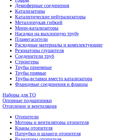
Демпферные соединения
Катализаторы
Каталитические нейтрализаторы
Металлорукав гибкий
Мини-катализаторы
Насадки на выхлопную трубу
Пламегасители
Расходные материалы и комплектующие
Резонаторы глушителя
Соеденители труб
Стронгеры
Трубы приемные
Трубы прямые
Трубы-вставки вместо катализатора
Фланцевые соединения и фланцы
Наборы для ТО
Опорные подшипники
Отопление и вентиляция
Отопители
Моторы и вентиляторы отопителя
Краны отопителя
Патрубки и шланги отопителя
Радиаторы отопителя