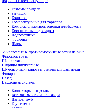
Фаркопы и комплектующие
Разъемы прицепа
Заглушки
Колпачки
Комплектующие для фаркопов
Комплекты электропроводки для фаркопа
Кронштейны под квадрат
Подрозетники
Фаркопы
Шары
Универсальные противомоскитные сетки на окна
Фиксатор груза
Шашки такси
Шприцы плунжерные
Шумоизоляция капота и утеплители двигателя
Фонари
Назад
Выхлопная система
Коллекторы выпускные
Вставки вместо катализатора
Изгибы труб
Глушители
Гофры