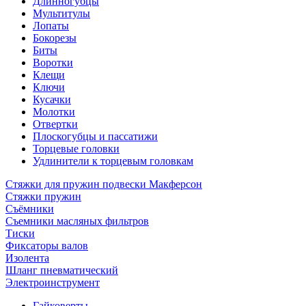
Длинногубцы
Мультитулы
Лопаты
Бокорезы
Биты
Воротки
Клещи
Ключи
Кусачки
Молотки
Отвертки
Плоскогубцы и пассатижи
Торцевые головки
Удлинители к торцевым головкам
Стяжки для пружин подвески Макферсон
Стяжки пружин
Съёмники
Съемники масляных фильтров
Тиски
Фиксаторы валов
Изолента
Шланг пневматический
Электроинструмент
Гайковерты