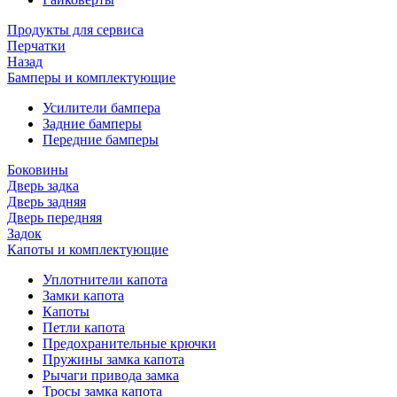
Продукты для сервиса
Перчатки
Назад
Бамперы и комплектующие
Усилители бампера
Задние бамперы
Передние бамперы
Боковины
Дверь задка
Дверь задняя
Дверь передняя
Задок
Капоты и комплектующие
Уплотнители капота
Замки капота
Капоты
Петли капота
Предохранительные крючки
Пружины замка капота
Рычаги привода замка
Тросы замка капота