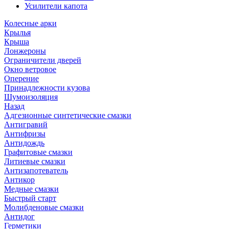
Усилители капота
Колесные арки
Крылья
Крыша
Лонжероны
Ограничители дверей
Окно ветровое
Оперение
Принадлежности кузова
Шумоизоляция
Назад
Адгезионные синтетические смазки
Антигравий
Антифризы
Антидождь
Графитовые смазки
Литиевые смазки
Антизапотеватель
Антикор
Медные смазки
Быстрый старт
Молибденовые смазки
Антидог
Герметики