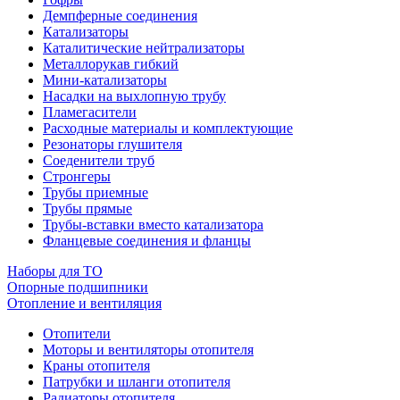
Демпферные соединения
Катализаторы
Каталитические нейтрализаторы
Металлорукав гибкий
Мини-катализаторы
Насадки на выхлопную трубу
Пламегасители
Расходные материалы и комплектующие
Резонаторы глушителя
Соеденители труб
Стронгеры
Трубы приемные
Трубы прямые
Трубы-вставки вместо катализатора
Фланцевые соединения и фланцы
Наборы для ТО
Опорные подшипники
Отопление и вентиляция
Отопители
Моторы и вентиляторы отопителя
Краны отопителя
Патрубки и шланги отопителя
Радиаторы отопителя