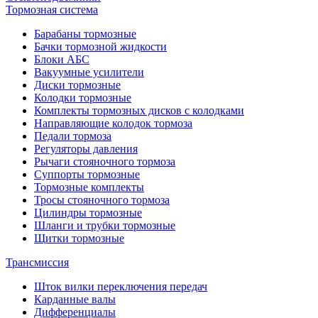
Тормозная система
Барабаны тормозные
Бачки тормозной жидкости
Блоки АБС
Вакуумные усилители
Диски тормозные
Колодки тормозные
Комплекты тормозных дисков с колодками
Направляющие колодок тормоза
Педали тормоза
Регуляторы давления
Рычаги стояночного тормоза
Суппорты тормозные
Тормозные комплекты
Тросы стояночного тормоза
Цилиндры тормозные
Шланги и трубки тормозные
Щитки тормозные
Трансмиссия
Шток вилки переключения передач
Карданные валы
Дифференциалы