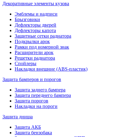
Декоративные элементы кузова
Эмблемы и надписи
Брызговики
Дефлекторы дверей
Дефлекторы капота
Защитные сетки радиатора
Подкрылки арок
Рамки под номерной знак
Расширители арок
Решетки радиатора
Спойлеры
Накладки внешние (ABS-пластик)
Защита бамперов и порогов
Защита заднего бампера
Защита переднего бампера
Защита порогов
Накладки на пороги
Защита днища
Защита АКБ
Защита бензобака