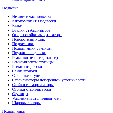
Подвеска
Независимая подвеска
Кит-комплекты подвески
Балки
Втулки стабилизатора
Опоры стойки амортизатора
Поворотный кулак
Подрамники
Подшипники ступицы
Пружины подвески
Реактивные тяги (штанги)
Ремкомплекты ступицы
Рычаги подвески
Сайлентблоки
Сальники ступицы
Стабилизаторы поперечной устойчивости
Стойки и амортизаторы
Стойки стабилизатора
Ступицы
Усиленный ступичный узел
Шаровые опоры
Подшипники