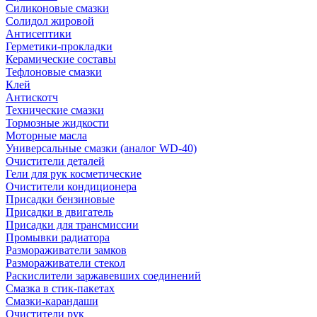
Силиконовые смазки
Солидол жировой
Антисептики
Герметики-прокладки
Керамические составы
Тефлоновые смазки
Клей
Антискотч
Технические смазки
Тормозные жидкости
Моторные масла
Универсальные смазки (аналог WD-40)
Очистители деталей
Гели для рук косметические
Очистители кондиционера
Присадки бензиновые
Присадки в двигатель
Присадки для трансмиссии
Промывки радиатора
Размораживатели замков
Размораживатели стекол
Раскислители заржавевших соединений
Смазка в стик-пакетах
Смазки-карандаши
Очистители рук