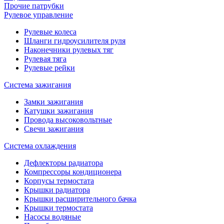
Прочие патрубки
Рулевое управление
Рулевые колеса
Шланги гидроусилителя руля
Наконечники рулевых тяг
Рулевая тяга
Рулевые рейки
Система зажигания
Замки зажигания
Катушки зажигания
Провода высоковольтные
Свечи зажигания
Система охлаждения
Дефлекторы радиатора
Компрессоры кондиционера
Корпусы термостата
Крышки радиатора
Крышки расширительного бачка
Крышки термостата
Насосы водяные