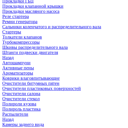
Прокладки ГБЦ
Прокладки клапанной крышки
Прокладки масляного насоса
Реле стартера
Ремни генератора
Сальники коленчатого и распределительного вала
Стартеры
Толкатели клапанов
Турбокомпрессоры
Шкивы распределительного вала
Штанги подвески двигателя
Назад
Автошампуни
Активные пены
Ароматизаторы
Коврики влаговпитывающие
Очистители битумных пятен
Очистители пластиковых поверхностей
Очистители салона
Очистители стекол
Полироли кузова
Полироль пластика
Распылители
Назад
Камеры заднего вида