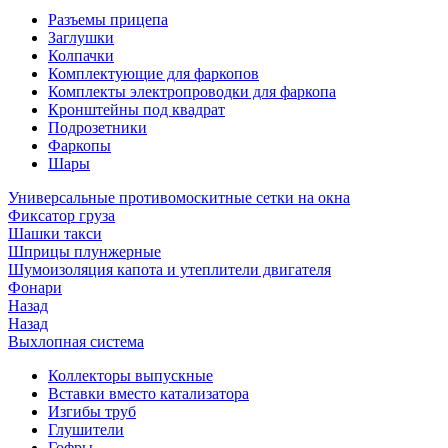
Разъемы прицепа
Заглушки
Колпачки
Комплектующие для фаркопов
Комплекты электропроводки для фаркопа
Кронштейны под квадрат
Подрозетники
Фаркопы
Шары
Универсальные противомоскитные сетки на окна
Фиксатор груза
Шашки такси
Шприцы плунжерные
Шумоизоляция капота и утеплители двигателя
Фонари
Назад
Назад
Выхлопная система
Коллекторы выпускные
Вставки вместо катализатора
Изгибы труб
Глушители
Гофры