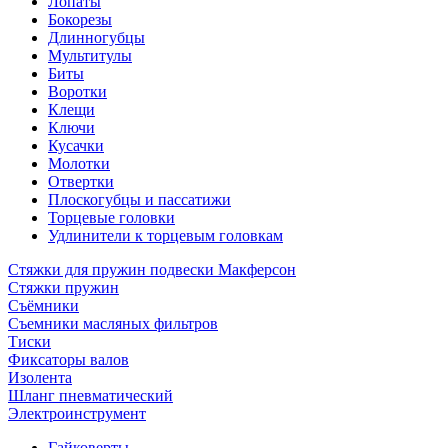
Лопаты
Бокорезы
Длинногубцы
Мультитулы
Биты
Воротки
Клещи
Ключи
Кусачки
Молотки
Отвертки
Плоскогубцы и пассатижи
Торцевые головки
Удлинители к торцевым головкам
Стяжки для пружин подвески Макферсон
Стяжки пружин
Съёмники
Съемники масляных фильтров
Тиски
Фиксаторы валов
Изолента
Шланг пневматический
Электроинструмент
Гайковерты