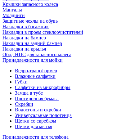
Крышки запасного колеса
Мангалы
Молдинги
Защитные чехлы на обувь
Накладки в багажник
Накладки в проем стеклоочистителей
Накладки на бампер
Накладки на задний бампер
Накладки на крылья
Обод НПС для запасного колеса
Принадлежности для мойки
Ведро-трансформер
Влажные салфетки
Губки
Салфетки из микрофибры
Замша в тубе
Протирочная бумага
Скребки
Водосгоны и скребки
Универсальные полотенца
Щетки со скребком
Щетки для мытья
Принадлежности для телефона