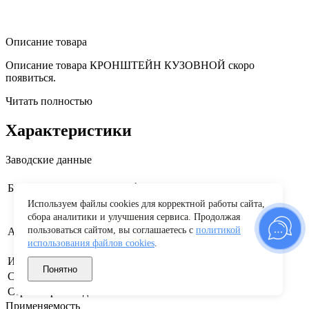
Описание товара
Описание товара КРОНШТЕЙН КУЗОВНОЙ скоро
появиться.
Читать полностью
Характеристики
Заводские данные
Nissan
Бренд
Используем файлы cookies для корректной работы сайта,
сбора аналитики и улучшения сервиса. Продолжая
6222000Q0D
пользоваться сайтом, вы соглашаетесь с
политикой
Артикул производителя
использования файлов cookies
.
Изготовитель
"АД ПЛАСТИК КАЛУГА" ЗАО
Понятно
Страна бренда
Япония
Страна производства
Россия
Применяемость