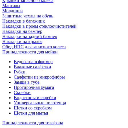
Крышки запасного колеса
Мангалы
Молдинги
Защитные чехлы на обувь
Накладки в багажник
Накладки в проем стеклоочистителей
Накладки на бампер
Накладки на задний бампер
Накладки на крылья
Обод НПС для запасного колеса
Принадлежности для мойки
Ведро-трансформер
Влажные салфетки
Губки
Салфетки из микрофибры
Замша в тубе
Протирочная бумага
Скребки
Водосгоны и скребки
Универсальные полотенца
Щетки со скребком
Щетки для мытья
Принадлежности для телефона