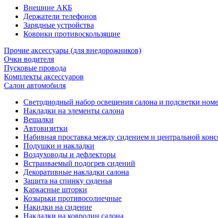
Внешние АКБ
Держатели телефонов
Зарядные устройства
Коврики противоскользящие
Прочие аксессуары (для внедорожников)
Очки водителя
Пусковые провода
Комплекты аксессуаров
Салон автомобиля
Светодиодный набор освещения салона и подсветки ном
Накладки на элементы салона
Вешалки
Автовизитки
Набивная проставка между сидением и центральной кон
Подушки и накладки
Воздуховоды и дефлекторы
Встраиваемый подогрев сидений
Декоративные накладки салона
Защита на спинку сиденья
Каркасные шторки
Козырьки противосолнечные
Накидки на сидение
Накладки на ковролин салона