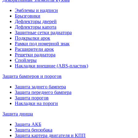
Эмблемы и надписи
Брызговики
Дефлекторы дверей
Дефлекторы капота
Защитные сетки радиатора
Подкрылки арок
Рамки под номерной знак
Расширители арок
Решетки радиатора
Спойлеры
Накладки внешние (ABS-пластик)
Защита бамперов и порогов
Защита заднего бампера
Защита переднего бампера
Защита порогов
Накладки на пороги
Защита днища
Защита АКБ
Защита бензобака
Защита картера двигателя и КПП