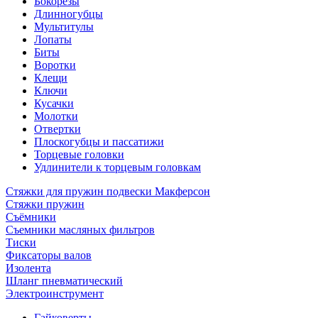
Бокорезы
Длинногубцы
Мультитулы
Лопаты
Биты
Воротки
Клещи
Ключи
Кусачки
Молотки
Отвертки
Плоскогубцы и пассатижи
Торцевые головки
Удлинители к торцевым головкам
Стяжки для пружин подвески Макферсон
Стяжки пружин
Съёмники
Съемники масляных фильтров
Тиски
Фиксаторы валов
Изолента
Шланг пневматический
Электроинструмент
Гайковерты