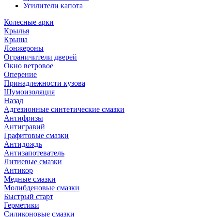
Усилители капота
Колесные арки
Крылья
Крыша
Лонжероны
Ограничители дверей
Окно ветровое
Оперение
Принадлежности кузова
Шумоизоляция
Назад
Адгезионные синтетические смазки
Антифризы
Антигравий
Графитовые смазки
Антидождь
Антизапотеватель
Литиевые смазки
Антикор
Медные смазки
Молибденовые смазки
Быстрый старт
Герметики
Силиконовые смазки