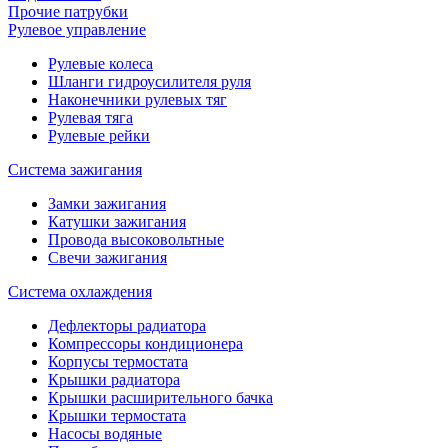
Прочие патрубки
Рулевое управление
Рулевые колеса
Шланги гидроусилителя руля
Наконечники рулевых тяг
Рулевая тяга
Рулевые рейки
Система зажигания
Замки зажигания
Катушки зажигания
Провода высоковольтные
Свечи зажигания
Система охлаждения
Дефлекторы радиатора
Компрессоры кондиционера
Корпусы термостата
Крышки радиатора
Крышки расширительного бачка
Крышки термостата
Насосы водяные