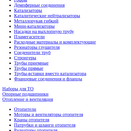
Демпферные соединения
Катализаторы
Каталитические нейтрализаторы
Металлорукав гибкий
Мини-катализаторы
Насадки на выхлопную трубу
Пламегасители
Расходные материалы и комплектующие
Резонаторы глушителя
Соеденители труб
Стронгеры
Трубы приемные
Трубы прямые
Трубы-вставки вместо катализатора
Фланцевые соединения и фланцы
Наборы для ТО
Опорные подшипники
Отопление и вентиляция
Отопители
Моторы и вентиляторы отопителя
Краны отопителя
Патрубки и шланги отопителя
Радиаторы отопителя