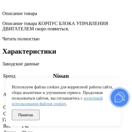
Описание товара
Описание товара КОРПУС БЛОКА УПРАВЛЕНИЯ
ДВИГАТЕЛЕМ скоро появиться.
Читать полностью
Характеристики
Заводские данные
Nissan
Бренд
Используем файлы cookies для корректной работы сайта,
сбора аналитики и улучшения сервиса. Продолжая
C284B93JA0A
Артикул производителя
пользоваться сайтом, вы соглашаетесь с
политикой
использования файлов cookies
.
Страна бренда
Япония
Страна производства
Россия
Понятно
Габариты и вес
Вес
1 кг