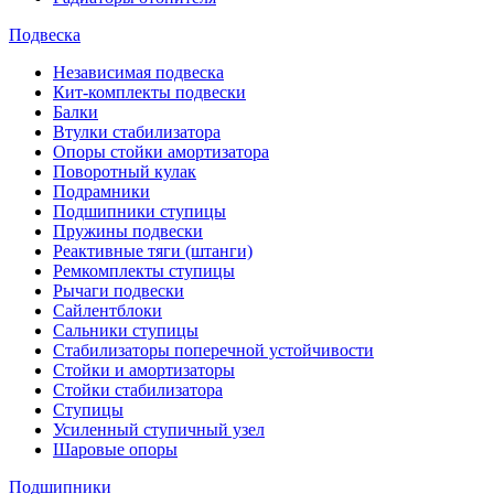
Подвеска
Независимая подвеска
Кит-комплекты подвески
Балки
Втулки стабилизатора
Опоры стойки амортизатора
Поворотный кулак
Подрамники
Подшипники ступицы
Пружины подвески
Реактивные тяги (штанги)
Ремкомплекты ступицы
Рычаги подвески
Сайлентблоки
Сальники ступицы
Стабилизаторы поперечной устойчивости
Стойки и амортизаторы
Стойки стабилизатора
Ступицы
Усиленный ступичный узел
Шаровые опоры
Подшипники