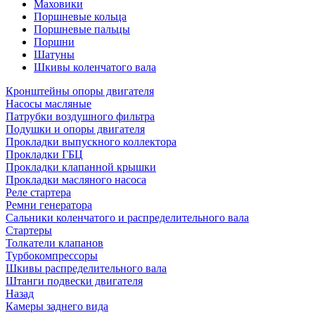
Маховики
Поршневые кольца
Поршневые пальцы
Поршни
Шатуны
Шкивы коленчатого вала
Кронштейны опоры двигателя
Насосы масляные
Патрубки воздушного фильтра
Подушки и опоры двигателя
Прокладки выпускного коллектора
Прокладки ГБЦ
Прокладки клапанной крышки
Прокладки масляного насоса
Реле стартера
Ремни генератора
Сальники коленчатого и распределительного вала
Стартеры
Толкатели клапанов
Турбокомпрессоры
Шкивы распределительного вала
Штанги подвески двигателя
Назад
Камеры заднего вида