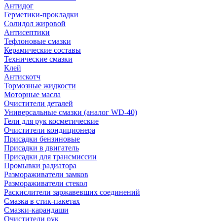
Антидог
Герметики-прокладки
Солидол жировой
Антисептики
Тефлоновые смазки
Керамические составы
Технические смазки
Клей
Антискотч
Тормозные жидкости
Моторные масла
Очистители деталей
Универсальные смазки (аналог WD-40)
Гели для рук косметические
Очистители кондиционера
Присадки бензиновые
Присадки в двигатель
Присадки для трансмиссии
Промывки радиатора
Размораживатели замков
Размораживатели стекол
Раскислители заржавевших соединений
Смазка в стик-пакетах
Смазки-карандаши
Очистители рук