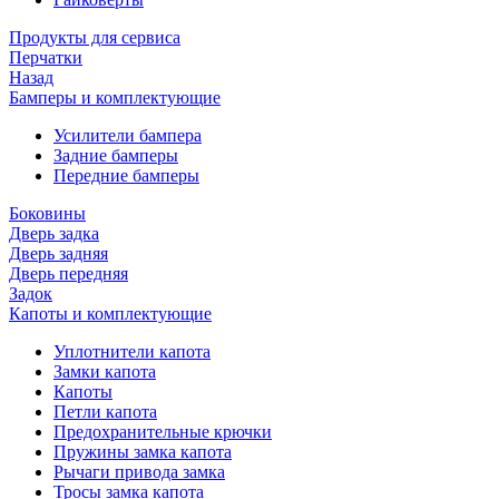
Продукты для сервиса
Перчатки
Назад
Бамперы и комплектующие
Усилители бампера
Задние бамперы
Передние бамперы
Боковины
Дверь задка
Дверь задняя
Дверь передняя
Задок
Капоты и комплектующие
Уплотнители капота
Замки капота
Капоты
Петли капота
Предохранительные крючки
Пружины замка капота
Рычаги привода замка
Тросы замка капота