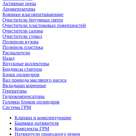
Активные пены
Ароматизаторы
Коврики влаговпитывающие
Очистители битумных пятен
Очистители пластиковых поверхностей
Очистители салона
Очистители стекол
Полироли кузова
Полироль пластика
Распылители
Назад
Впускные коллекторы
Бендиксы стартера
Блоки цилиндров
Вал привода масляного насоса
Вкладыши коренные
Генераторы
Гидрокомпенсаторы
Головки блоков цилиндров
Система ГРМ
Клапана и комплектующие
Башмаки натяжителя
Комплекты ГРМ
Натяжители приводного ремня