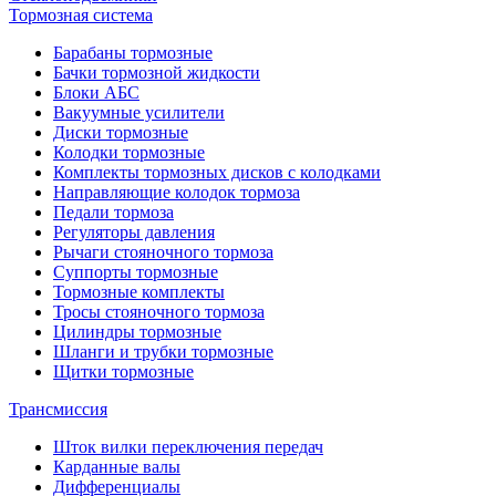
Тормозная система
Барабаны тормозные
Бачки тормозной жидкости
Блоки АБС
Вакуумные усилители
Диски тормозные
Колодки тормозные
Комплекты тормозных дисков с колодками
Направляющие колодок тормоза
Педали тормоза
Регуляторы давления
Рычаги стояночного тормоза
Суппорты тормозные
Тормозные комплекты
Тросы стояночного тормоза
Цилиндры тормозные
Шланги и трубки тормозные
Щитки тормозные
Трансмиссия
Шток вилки переключения передач
Карданные валы
Дифференциалы