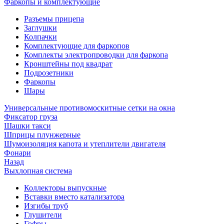
Фаркопы и комплектующие
Разъемы прицепа
Заглушки
Колпачки
Комплектующие для фаркопов
Комплекты электропроводки для фаркопа
Кронштейны под квадрат
Подрозетники
Фаркопы
Шары
Универсальные противомоскитные сетки на окна
Фиксатор груза
Шашки такси
Шприцы плунжерные
Шумоизоляция капота и утеплители двигателя
Фонари
Назад
Выхлопная система
Коллекторы выпускные
Вставки вместо катализатора
Изгибы труб
Глушители
Гофры