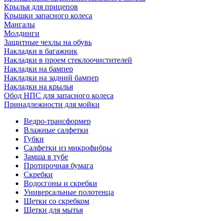
Крылья для прицепов
Крышки запасного колеса
Мангалы
Молдинги
Защитные чехлы на обувь
Накладки в багажник
Накладки в проем стеклоочистителей
Накладки на бампер
Накладки на задний бампер
Накладки на крылья
Обод НПС для запасного колеса
Принадлежности для мойки
Ведро-трансформер
Влажные салфетки
Губки
Салфетки из микрофибры
Замша в тубе
Протирочная бумага
Скребки
Водосгоны и скребки
Универсальные полотенца
Щетки со скребком
Щетки для мытья