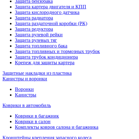
Защита бензобака
Защита картера двигателя и КПП
Защита кислородного датчика
Защита радиатора
Защита раздаточной коробки (РК)
Защита редуктора
Защита рулевой рейки
Защита рулевых тяг
Защита топливного бака
Защита топливных и тормозных трубок
Защита трубок кондиционера
Крепеж для защиты картера
Защитные накладки из пластика
Канистры и воронки
Воронки
Канистры
Коврики в автомобиль
Коврики в багажник
Коврики в салон
Комплекты ковров салона и багажника
Кронштейны крепления запасного колеса