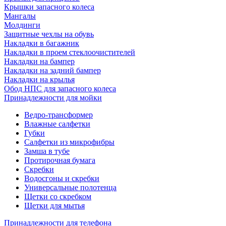
Крышки запасного колеса
Мангалы
Молдинги
Защитные чехлы на обувь
Накладки в багажник
Накладки в проем стеклоочистителей
Накладки на бампер
Накладки на задний бампер
Накладки на крылья
Обод НПС для запасного колеса
Принадлежности для мойки
Ведро-трансформер
Влажные салфетки
Губки
Салфетки из микрофибры
Замша в тубе
Протирочная бумага
Скребки
Водосгоны и скребки
Универсальные полотенца
Щетки со скребком
Щетки для мытья
Принадлежности для телефона