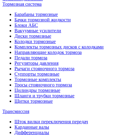
Тормозная система
Барабаны тормозные
Бачки тормозной жидкости
Блоки АБС
Вакуумные усилители
Диски тормозные
Колодки тормозные
Комплекты тормозных дисков с колодками
Направляющие колодок тормоза
Педали тормоза
Регуляторы давления
Рычаги стояночного тормоза
Суппорты тормозные
Тормозные комплекты
Тросы стояночного тормоза
Цилиндры тормозные
Шланги и трубки тормозные
Щитки тормозные
Трансмиссия
Шток вилки переключения передач
Карданные валы
Дифференциалы