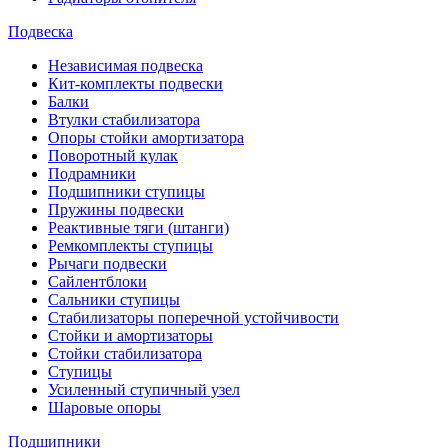
Подвеска
Независимая подвеска
Кит-комплекты подвески
Балки
Втулки стабилизатора
Опоры стойки амортизатора
Поворотный кулак
Подрамники
Подшипники ступицы
Пружины подвески
Реактивные тяги (штанги)
Ремкомплекты ступицы
Рычаги подвески
Сайлентблоки
Сальники ступицы
Стабилизаторы поперечной устойчивости
Стойки и амортизаторы
Стойки стабилизатора
Ступицы
Усиленный ступичный узел
Шаровые опоры
Подшипники