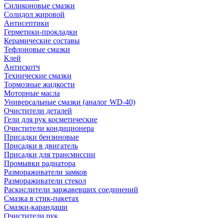
Силиконовые смазки
Солидол жировой
Антисептики
Герметики-прокладки
Керамические составы
Тефлоновые смазки
Клей
Антискотч
Технические смазки
Тормозные жидкости
Моторные масла
Универсальные смазки (аналог WD-40)
Очистители деталей
Гели для рук косметические
Очистители кондиционера
Присадки бензиновые
Присадки в двигатель
Присадки для трансмиссии
Промывки радиатора
Размораживатели замков
Размораживатели стекол
Раскислители заржавевших соединений
Смазка в стик-пакетах
Смазки-карандаши
Очистители рук