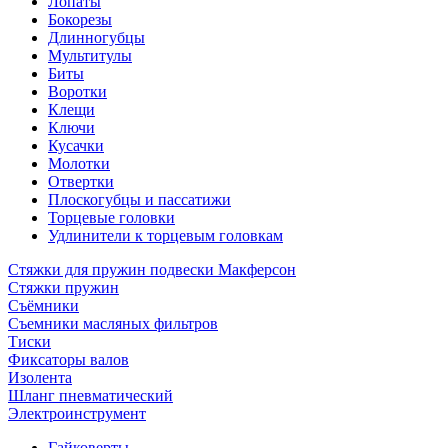
Лопаты
Бокорезы
Длинногубцы
Мультитулы
Биты
Воротки
Клещи
Ключи
Кусачки
Молотки
Отвертки
Плоскогубцы и пассатижи
Торцевые головки
Удлинители к торцевым головкам
Стяжки для пружин подвески Макферсон
Стяжки пружин
Съёмники
Съемники масляных фильтров
Тиски
Фиксаторы валов
Изолента
Шланг пневматический
Электроинструмент
Гайковерты