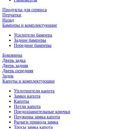
Продукты для сервиса
Перчатки
Назад
Бамперы и комплектующие
Усилители бампера
Задние бамперы
Передние бамперы
Боковины
Дверь задка
Дверь задняя
Дверь передняя
Задок
Капоты и комплектующие
Уплотнители капота
Замки капота
Капоты
Петли капота
Предохранительные крючки
Пружины замка капота
Рычаги привода замка
Тросы замка капота