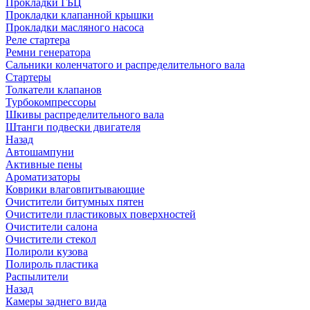
Прокладки ГБЦ
Прокладки клапанной крышки
Прокладки масляного насоса
Реле стартера
Ремни генератора
Сальники коленчатого и распределительного вала
Стартеры
Толкатели клапанов
Турбокомпрессоры
Шкивы распределительного вала
Штанги подвески двигателя
Назад
Автошампуни
Активные пены
Ароматизаторы
Коврики влаговпитывающие
Очистители битумных пятен
Очистители пластиковых поверхностей
Очистители салона
Очистители стекол
Полироли кузова
Полироль пластика
Распылители
Назад
Камеры заднего вида