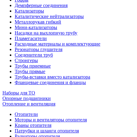
Демпферные соединения
Катализаторы
Каталитические нейтрализаторы
Металлорукав гибкий
Мини-катализаторы
Насадки на выхлопную трубу
Пламегасители
Расходные материалы и комплектующие
Резонаторы глушителя
Соеденители труб
Стронгеры
Трубы приемные
Трубы прямые
Трубы-вставки вместо катализатора
Фланцевые соединения и фланцы
Наборы для ТО
Опорные подшипники
Отопление и вентиляция
Отопители
Моторы и вентиляторы отопителя
Краны отопителя
Патрубки и шланги отопителя
Радиаторы отопителя