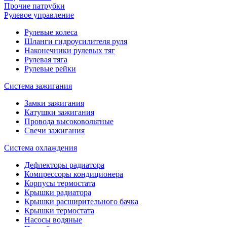
Прочие патрубки
Рулевое управление
Рулевые колеса
Шланги гидроусилителя руля
Наконечники рулевых тяг
Рулевая тяга
Рулевые рейки
Система зажигания
Замки зажигания
Катушки зажигания
Провода высоковольтные
Свечи зажигания
Система охлаждения
Дефлекторы радиатора
Компрессоры кондиционера
Корпусы термостата
Крышки радиатора
Крышки расширительного бачка
Крышки термостата
Насосы водяные