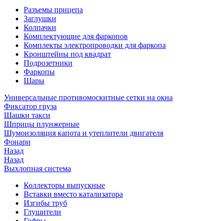
Разъемы прицепа
Заглушки
Колпачки
Комплектующие для фаркопов
Комплекты электропроводки для фаркопа
Кронштейны под квадрат
Подрозетники
Фаркопы
Шары
Универсальные противомоскитные сетки на окна
Фиксатор груза
Шашки такси
Шприцы плунжерные
Шумоизоляция капота и утеплители двигателя
Фонари
Назад
Назад
Выхлопная система
Коллекторы выпускные
Вставки вместо катализатора
Изгибы труб
Глушители
Гофры