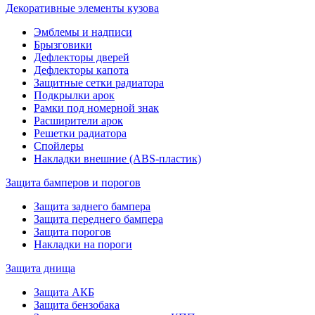
Декоративные элементы кузова
Эмблемы и надписи
Брызговики
Дефлекторы дверей
Дефлекторы капота
Защитные сетки радиатора
Подкрылки арок
Рамки под номерной знак
Расширители арок
Решетки радиатора
Спойлеры
Накладки внешние (ABS-пластик)
Защита бамперов и порогов
Защита заднего бампера
Защита переднего бампера
Защита порогов
Накладки на пороги
Защита днища
Защита АКБ
Защита бензобака