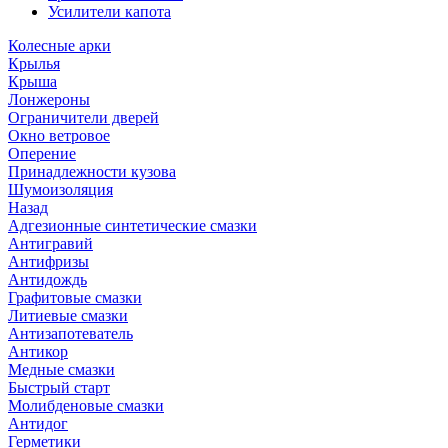
Усилители капота
Колесные арки
Крылья
Крыша
Лонжероны
Ограничители дверей
Окно ветровое
Оперение
Принадлежности кузова
Шумоизоляция
Назад
Адгезионные синтетические смазки
Антигравий
Антифризы
Антидождь
Графитовые смазки
Литиевые смазки
Антизапотеватель
Антикор
Медные смазки
Быстрый старт
Молибденовые смазки
Антидог
Герметики