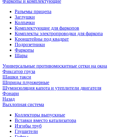
Фаркопы и комплектующие
Разъемы прицепа
Заглушки
Колпачки
Комплектующие для фаркопов
Комплекты электропроводки для фаркопа
Кронштейны под квадрат
Подрозетники
Фаркопы
Шары
Универсальные противомоскитные сетки на окна
Фиксатор груза
Шашки такси
Шприцы плунжерные
Шумоизоляция капота и утеплители двигателя
Фонари
Назад
Выхлопная система
Коллекторы выпускные
Вставки вместо катализатора
Изгибы труб
Глушители
Гофры