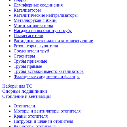
Демпферные соединения
Катализаторы
Каталитические нейтрализаторы
Металлорукав гибкий
Мини-катализаторы
Насадки на выхлопную трубу
Пламегасители
Расходные материалы и комплектующие
Резонаторы глушителя
Соеденители труб
Стронгеры
Трубы приемные
Трубы прямые
Трубы-вставки вместо катализатора
Фланцевые соединения и фланцы
Наборы для ТО
Опорные подшипники
Отопление и вентиляция
Отопители
Моторы и вентиляторы отопителя
Краны отопителя
Патрубки и шланги отопителя
Радиаторы отопителя