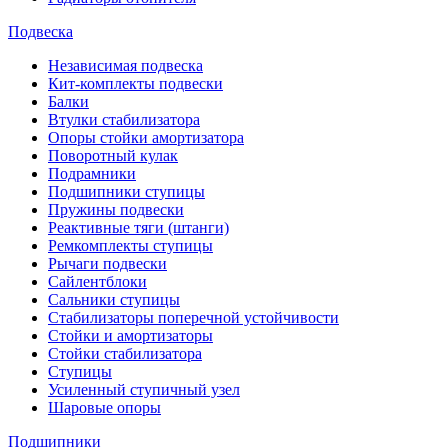
Подвеска
Независимая подвеска
Кит-комплекты подвески
Балки
Втулки стабилизатора
Опоры стойки амортизатора
Поворотный кулак
Подрамники
Подшипники ступицы
Пружины подвески
Реактивные тяги (штанги)
Ремкомплекты ступицы
Рычаги подвески
Сайлентблоки
Сальники ступицы
Стабилизаторы поперечной устойчивости
Стойки и амортизаторы
Стойки стабилизатора
Ступицы
Усиленный ступичный узел
Шаровые опоры
Подшипники