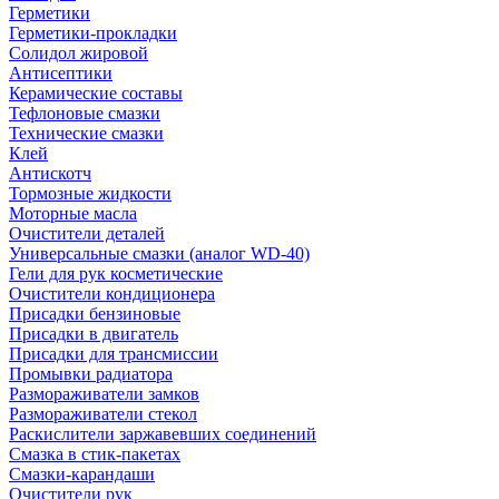
Герметики
Герметики-прокладки
Солидол жировой
Антисептики
Керамические составы
Тефлоновые смазки
Технические смазки
Клей
Антискотч
Тормозные жидкости
Моторные масла
Очистители деталей
Универсальные смазки (аналог WD-40)
Гели для рук косметические
Очистители кондиционера
Присадки бензиновые
Присадки в двигатель
Присадки для трансмиссии
Промывки радиатора
Размораживатели замков
Размораживатели стекол
Раскислители заржавевших соединений
Смазка в стик-пакетах
Смазки-карандаши
Очистители рук