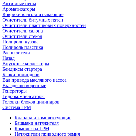
Активные пены
Ароматизаторы
Коврики влаговпитывающие
Очистители битумных пятен
Очистители пластиковых поверхностей
Очистители салона
Очистители стекол
Полироли кузова
Полироль пластика
Распылители
Назад
Впускные коллекторы
Бендиксы стартера
Блоки цилиндров
Вал привода масляного насоса
Вкладыши коренные
Генераторы
Гидрокомпенсаторы
Головки блоков цилиндров
Система ГРМ
Клапана и комплектующие
Башмаки натяжителя
Комплекты ГРМ
Натяжители приводного ремня