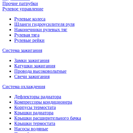
Прочие патрубки
Рулевое управление
Рулевые колеса
Шланги гидроусилителя руля
Наконечники рулевых тяг
Рулевая тяга
Рулевые рейки
Система зажигания
Замки зажигания
Катушки зажигания
Провода высоковольтные
Свечи зажигания
Система охлаждения
Дефлекторы радиатора
Компрессоры кондиционера
Корпусы термостата
Крышки радиатора
Крышки расширительного бачка
Крышки термостата
Насосы водяные