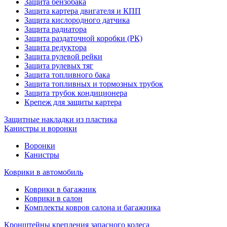
Защита бензобака
Защита картера двигателя и КПП
Защита кислородного датчика
Защита радиатора
Защита раздаточной коробки (РК)
Защита редуктора
Защита рулевой рейки
Защита рулевых тяг
Защита топливного бака
Защита топливных и тормозных трубок
Защита трубок кондиционера
Крепеж для защиты картера
Защитные накладки из пластика
Канистры и воронки
Воронки
Канистры
Коврики в автомобиль
Коврики в багажник
Коврики в салон
Комплекты ковров салона и багажника
Кронштейны крепления запасного колеса