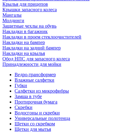
Крылья для прицепов
Крышки запасного колеса
Мангалы
Молдинги
Защитные чехлы на обувь
Накладки в багажник
Накладки в проем стеклоочистителей
Накладки на бампер
Накладки на задний бампер
Накладки на крылья
Обод НПС для запасного колеса
Принадлежности для мойки
Ведро-трансформер
Влажные салфетки
Губки
Салфетки из микрофибры
Замша в тубе
Протирочная бумага
Скребки
Водосгоны и скребки
Универсальные полотенца
Щетки со скребком
Щетки для мытья