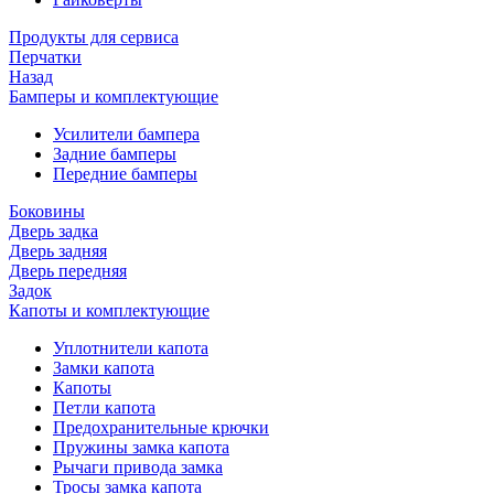
Продукты для сервиса
Перчатки
Назад
Бамперы и комплектующие
Усилители бампера
Задние бамперы
Передние бамперы
Боковины
Дверь задка
Дверь задняя
Дверь передняя
Задок
Капоты и комплектующие
Уплотнители капота
Замки капота
Капоты
Петли капота
Предохранительные крючки
Пружины замка капота
Рычаги привода замка
Тросы замка капота