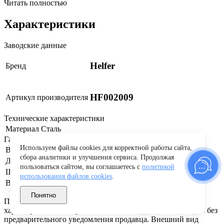
Читать полностью
Характеристики
Заводские данные
Helfer
Бренд
HF002009
Артикул производителя
Технические характеристики
Материал
Сталь
Габариты и вес
Используем файлы cookies для корректной работы сайта,
Вес
0.1 кг
сбора аналитики и улучшения сервиса. Продолжая
Длина
19 см
пользоваться сайтом, вы соглашаетесь с
политикой
Ширина
4 см
использования файлов cookies
.
Высота
2 см
Понятно
Производитель оставляет за собой право изменять
характеристики товара, его внешний вид и комплектацию без
предварительного уведомления продавца. Внешний вид