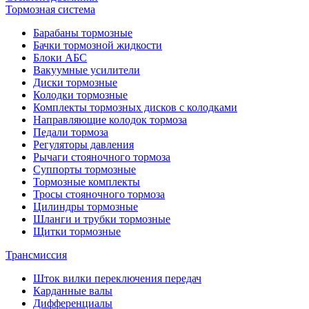
Тормозная система
Барабаны тормозные
Бачки тормозной жидкости
Блоки АБС
Вакуумные усилители
Диски тормозные
Колодки тормозные
Комплекты тормозных дисков с колодками
Направляющие колодок тормоза
Педали тормоза
Регуляторы давления
Рычаги стояночного тормоза
Суппорты тормозные
Тормозные комплекты
Тросы стояночного тормоза
Цилиндры тормозные
Шланги и трубки тормозные
Щитки тормозные
Трансмиссия
Шток вилки переключения передач
Карданные валы
Дифференциалы