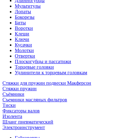
Длинногубцы
Мультитулы
Лопаты
Бокорезы
Биты
Воротки
Клещи
Ключи
Кусачки
Молотки
Отвертки
Плоскогубцы и пассатижи
Торцевые головки
Удлинители к торцевым головкам
Стяжки для пружин подвески Макферсон
Стяжки пружин
Съёмники
Съемники масляных фильтров
Тиски
Фиксаторы валов
Изолента
Шланг пневматический
Электроинструмент
Гайковерты