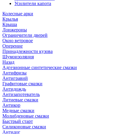
Усилители капота
Колесные арки
Крылья
Крыша
Лонжероны
Ограничители дверей
Окно ветровое
Оперение
Принадлежности кузова
Шумоизоляция
Назад
Адгезионные синтетические смазки
Антифризы
Антигравий
Графитовые смазки
Антидождь
Антизапотеватель
Литиевые смазки
Антикор
Медные смазки
Молибденовые смазки
Быстрый старт
Силиконовые смазки
Антидог