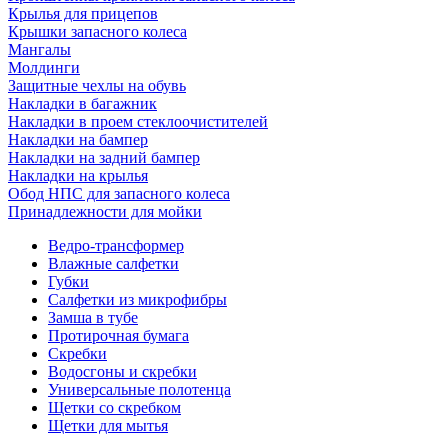
Крылья для прицепов
Крышки запасного колеса
Мангалы
Молдинги
Защитные чехлы на обувь
Накладки в багажник
Накладки в проем стеклоочистителей
Накладки на бампер
Накладки на задний бампер
Накладки на крылья
Обод НПС для запасного колеса
Принадлежности для мойки
Ведро-трансформер
Влажные салфетки
Губки
Салфетки из микрофибры
Замша в тубе
Протирочная бумага
Скребки
Водосгоны и скребки
Универсальные полотенца
Щетки со скребком
Щетки для мытья