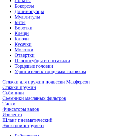
Лопаты
Бокорезы
Длинногубцы
Мультитулы
Биты
Воротки
Клещи
Ключи
Кусачки
Молотки
Отвертки
Плоскогубцы и пассатижи
Торцевые головки
Удлинители к торцевым головкам
Стяжки для пружин подвески Макферсон
Стяжки пружин
Съёмники
Съемники масляных фильтров
Тиски
Фиксаторы валов
Изолента
Шланг пневматический
Электроинструмент
Гайковерты