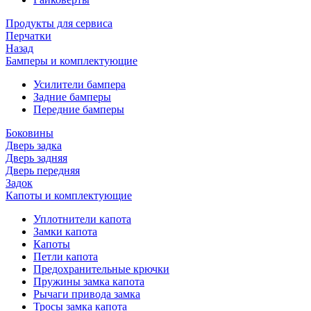
Продукты для сервиса
Перчатки
Назад
Бамперы и комплектующие
Усилители бампера
Задние бамперы
Передние бамперы
Боковины
Дверь задка
Дверь задняя
Дверь передняя
Задок
Капоты и комплектующие
Уплотнители капота
Замки капота
Капоты
Петли капота
Предохранительные крючки
Пружины замка капота
Рычаги привода замка
Тросы замка капота