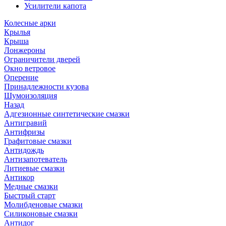
Усилители капота
Колесные арки
Крылья
Крыша
Лонжероны
Ограничители дверей
Окно ветровое
Оперение
Принадлежности кузова
Шумоизоляция
Назад
Адгезионные синтетические смазки
Антигравий
Антифризы
Графитовые смазки
Антидождь
Антизапотеватель
Литиевые смазки
Антикор
Медные смазки
Быстрый старт
Молибденовые смазки
Силиконовые смазки
Антидог