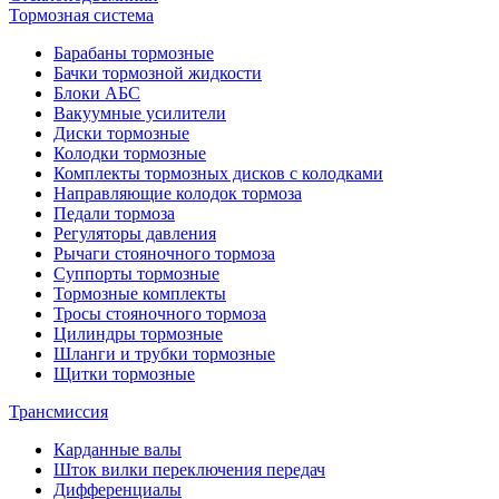
Тормозная система
Барабаны тормозные
Бачки тормозной жидкости
Блоки АБС
Вакуумные усилители
Диски тормозные
Колодки тормозные
Комплекты тормозных дисков с колодками
Направляющие колодок тормоза
Педали тормоза
Регуляторы давления
Рычаги стояночного тормоза
Суппорты тормозные
Тормозные комплекты
Тросы стояночного тормоза
Цилиндры тормозные
Шланги и трубки тормозные
Щитки тормозные
Трансмиссия
Карданные валы
Шток вилки переключения передач
Дифференциалы