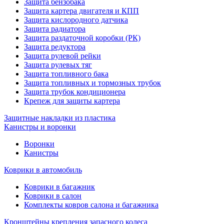
Защита бензобака
Защита картера двигателя и КПП
Защита кислородного датчика
Защита радиатора
Защита раздаточной коробки (РК)
Защита редуктора
Защита рулевой рейки
Защита рулевых тяг
Защита топливного бака
Защита топливных и тормозных трубок
Защита трубок кондиционера
Крепеж для защиты картера
Защитные накладки из пластика
Канистры и воронки
Воронки
Канистры
Коврики в автомобиль
Коврики в багажник
Коврики в салон
Комплекты ковров салона и багажника
Кронштейны крепления запасного колеса