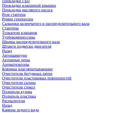
Прокладки ГБЦ
Прокладки клапанной крышки
Прокладки масляного насоса
Реле стартера
Ремни генератора
Сальники коленчатого и распределительного вала
Стартеры
Толкатели клапанов
Турбокомпрессоры
Шкивы распределительного вала
Штанги подвески двигателя
Назад
Автошампуни
Активные пены
Ароматизаторы
Коврики влаговпитывающие
Очистители битумных пятен
Очистители пластиковых поверхностей
Очистители салона
Очистители стекол
Полироли кузова
Полироль пластика
Распылители
Назад
Камеры заднего вида