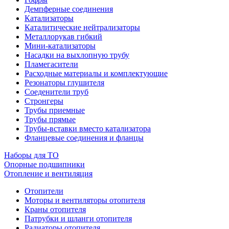
Демпферные соединения
Катализаторы
Каталитические нейтрализаторы
Металлорукав гибкий
Мини-катализаторы
Насадки на выхлопную трубу
Пламегасители
Расходные материалы и комплектующие
Резонаторы глушителя
Соеденители труб
Стронгеры
Трубы приемные
Трубы прямые
Трубы-вставки вместо катализатора
Фланцевые соединения и фланцы
Наборы для ТО
Опорные подшипники
Отопление и вентиляция
Отопители
Моторы и вентиляторы отопителя
Краны отопителя
Патрубки и шланги отопителя
Радиаторы отопителя