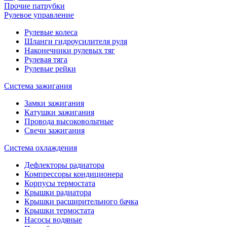
Прочие патрубки
Рулевое управление
Рулевые колеса
Шланги гидроусилителя руля
Наконечники рулевых тяг
Рулевая тяга
Рулевые рейки
Система зажигания
Замки зажигания
Катушки зажигания
Провода высоковольтные
Свечи зажигания
Система охлаждения
Дефлекторы радиатора
Компрессоры кондиционера
Корпусы термостата
Крышки радиатора
Крышки расширительного бачка
Крышки термостата
Насосы водяные