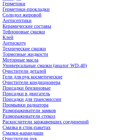
Герметики
Герметики-прокладки
Солидол жировой
Антисептики
Керамические составы
Тефлоновые смазки
Клей
Антискотч
Технические смазки
Тормозные жидкости
Моторные масла
Универсальные смазки (аналог WD-40)
Очистители деталей
Гели для рук косметические
Очистители кондиционера
Присадки бензиновые
Присадки в двигатель
Присадки для трансмиссии
Промывки радиатора
Размораживатели замков
Размораживатели стекол
Раскислители заржавевших соединений
Смазка в стик-пакетах
Смазки-карандаши
Очистители рук