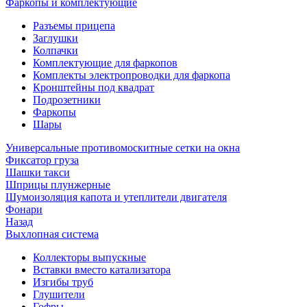
Фаркопы и комплектующие
Разъемы прицепа
Заглушки
Колпачки
Комплектующие для фаркопов
Комплекты электропроводки для фаркопа
Кронштейны под квадрат
Подрозетники
Фаркопы
Шары
Универсальные противомоскитные сетки на окна
Фиксатор груза
Шашки такси
Шприцы плунжерные
Шумоизоляция капота и утеплители двигателя
Фонари
Назад
Выхлопная система
Коллекторы выпускные
Вставки вместо катализатора
Изгибы труб
Глушители
Гофры