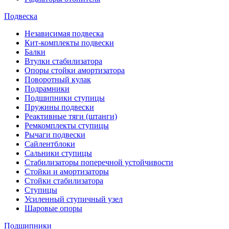
Подвеска
Независимая подвеска
Кит-комплекты подвески
Балки
Втулки стабилизатора
Опоры стойки амортизатора
Поворотный кулак
Подрамники
Подшипники ступицы
Пружины подвески
Реактивные тяги (штанги)
Ремкомплекты ступицы
Рычаги подвески
Сайлентблоки
Сальники ступицы
Стабилизаторы поперечной устойчивости
Стойки и амортизаторы
Стойки стабилизатора
Ступицы
Усиленный ступичный узел
Шаровые опоры
Подшипники